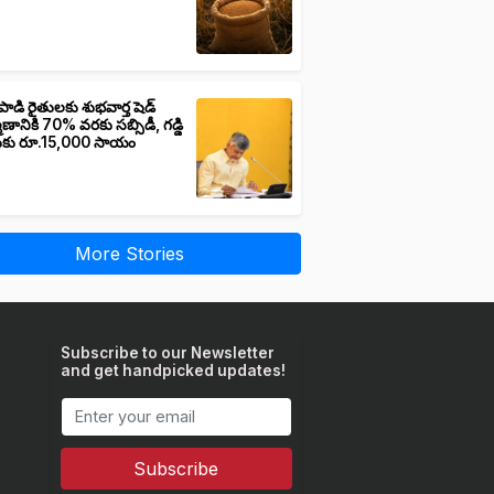
పాడి రైతులకు శుభవార్త షెడ్
మాణానికి 70% వరకు సబ్సిడీ, గడ్డి
ుకు రూ.15,000 సాయం
More Stories
Subscribe to our Newsletter
and get handpicked updates!
Subscribe