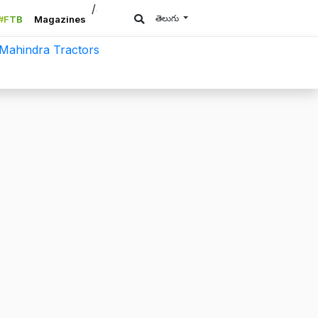
/a>
తెలుగు
#FTB
Magazines