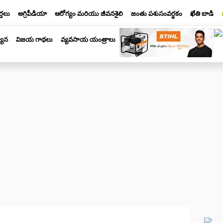
్తలు
అగ్రిపీడియా
ఆరోగ్యం మరియు జీవనశైలి
జంతు పశుసంవర్ధకం
ఖేతి బాడి
యాన
విజయ గాథలు
వ్యవసాయ యంత్రాలు