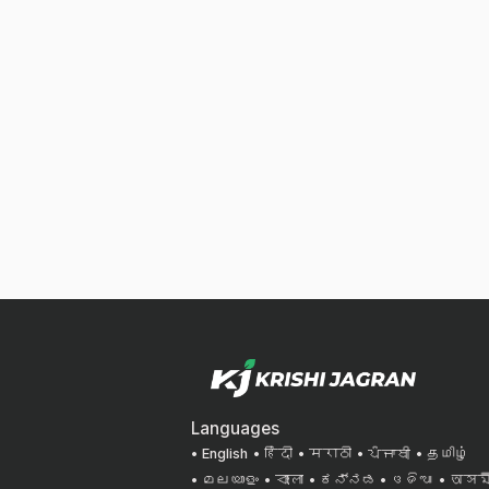
Languages
English
हिंदी
मराठी
ਪੰਜਾਬੀ
தமிழ்
മലയാളം
বাংলা
ಕನ್ನಡ
ଓଡିଆ
অসমী