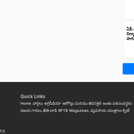
ఏపీ 
నిర్
సాగ
Quick Links
Home
వార్తలు
అగ్రిపీడియా
ఆరోగ్యం మరియు జీవనశైలి
జంతు పశుసంవర్ధకం
విజయ గాథలు
ఖేతి బాడి
#FTB
Magazines
వ్యవసాయ యంత్రాలు
క్విజ్
য়া