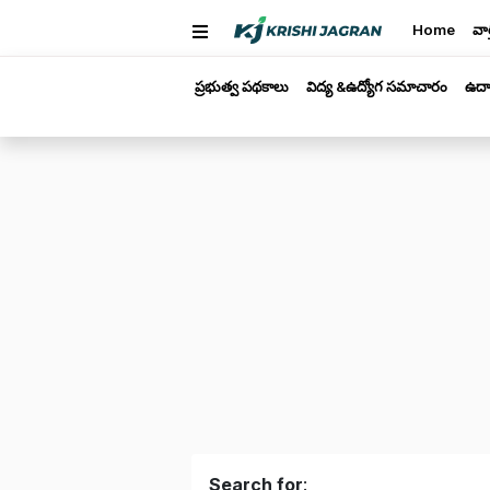
Home
వార
ప్రభుత్వ పథకాలు
విద్య &ఉద్యోగ సమాచారం
ఉద్
Search for
: