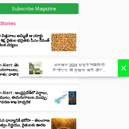
Subscribe Magazine
Stories
ీ విత్తనాలు అమ్మితే ఆ యాక్టు
 శిక్ష, రైతుల భద్రతకు సీఎం రేవంత్
ి కీలక చర్యలు
×
 Alert: తెలంగాణలో వర్షాలు,
अलबाग 2024 सस्टेनेबिलिटी
ుగాలులు, తుఫాన్లు వచ్చే
रिपोर्ट की मुख्य बातें और
ాశం: వాతావరణ శాఖ హెచ్చరిక
कार्य - Albaugh 2024
Sustainability Report Highlights
Actions
 Alert : ఆంధ్రప్రదేశ్‌లో వర్షాలు,
ములు, ఈదురుగాలుల ముప్పు:
ావరణ శాఖ హెచ్చరిక
ిన ధాన్యానికీ భరోసా – తెలంగాణ
ుత్వం నిర్ణయం, రైతులకు ఊరట