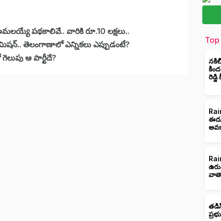
 అమలయ్యే పథకాలివే.. వారికి రూ.10 లక్షలు..
Top 
కమిషన్.. తెలంగాణాలో ఎన్నికలు ఎప్పుడంటే?
 గెలుపు ఆ పార్టీదే?
నకిల
కింద
రెడ్డ
Rain
ఈదుర
అవక
Rain
ఉరు
వాత
తడిస
ప్రభ