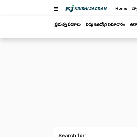
Home
వార
ప్రభుత్వ పథకాలు
విద్య &ఉద్యోగ సమాచారం
ఉద్
Search for
: