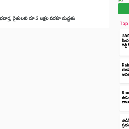
శుభవార్త, రైతులకు రూ.2 లక్షల వరకూ మద్దతు
Top 
నకిల
కింద
రెడ్డ
Rain
ఈదుర
అవక
Rain
ఉరు
వాత
తడిస
ప్రభ