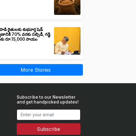
పాడి రైతులకు శుభవార్త షెడ్
మాణానికి 70% వరకు సబ్సిడీ, గడ్డి
ుకు రూ.15,000 సాయం
More Stories
Subscribe to our Newsletter
and get handpicked updates!
Subscribe