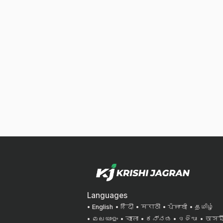
Languages
English
हिंदी
मराठी
ਪੰਜਾਬੀ
தமிழ்
മലയാളം
বাংলা
ಕನ್ನಡ
ଓଡିଆ
অসমী