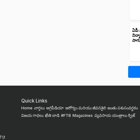
ఏపీ 
నిర్
సాగ
Quick Links
Home
వార్తలు
అగ్రిపీడియా
ఆరోగ్యం మరియు జీవనశైలి
జంతు పశుసంవర్ధకం
విజయ గాథలు
ఖేతి బాడి
#FTB
Magazines
వ్యవసాయ యంత్రాలు
క్విజ్
য়া