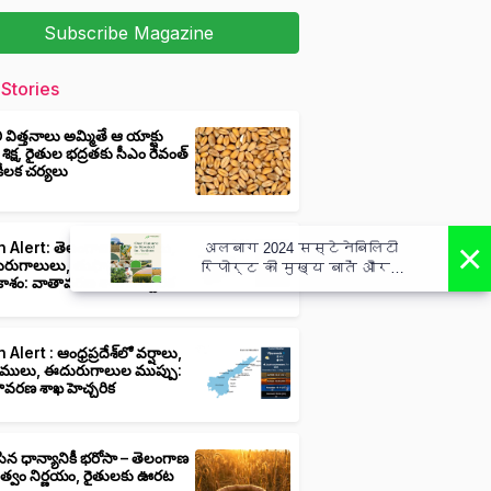
Subscribe Magazine
Stories
ీ విత్తనాలు అమ్మితే ఆ యాక్టు
 శిక్ష, రైతుల భద్రతకు సీఎం రేవంత్
ి కీలక చర్యలు
×
 Alert: తెలంగాణలో వర్షాలు,
अलबाग 2024 सस्टेनेबिलिटी
ుగాలులు, తుఫాన్లు వచ్చే
रिपोर्ट की मुख्य बातें और
ాశం: వాతావరణ శాఖ హెచ్చరిక
कार्य - Albaugh 2024
Sustainability Report Highlights
Actions
 Alert : ఆంధ్రప్రదేశ్‌లో వర్షాలు,
ములు, ఈదురుగాలుల ముప్పు:
ావరణ శాఖ హెచ్చరిక
ిన ధాన్యానికీ భరోసా – తెలంగాణ
ుత్వం నిర్ణయం, రైతులకు ఊరట