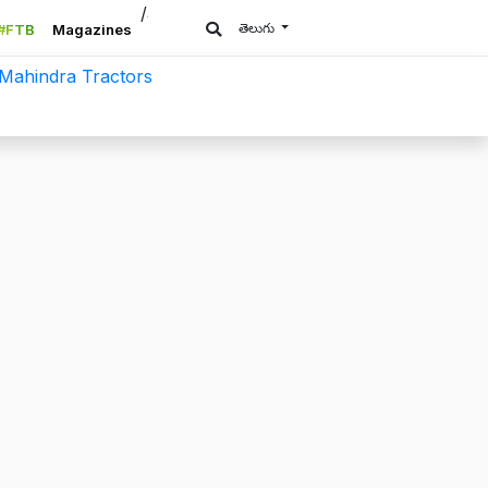
/a>
తెలుగు
#FTB
Magazines