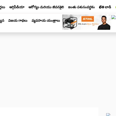
్తలు
అగ్రిపీడియా
ఆరోగ్యం మరియు జీవనశైలి
జంతు పశుసంవర్ధకం
ఖేతి బాడి
యాన
విజయ గాథలు
వ్యవసాయ యంత్రాలు