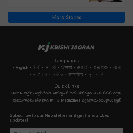
More Stories
Languages
English
हिंदी
मराठी
ਪੰਜਾਬੀ
தமிழ்
മലയാളം
বাংলা
ಕನ್ನಡ
ଓଡିଆ
অসমীয়া
ગુજરાતી
Quick Links
Home
వార్తలు
అగ్రిపీడియా
ఆరోగ్యం మరియు జీవనశైలి
జంతు పశుసంవర్ధకం
విజయ గాథలు
ఖేతి బాడి
#FTB
Magazines
వ్యవసాయ యంత్రాలు
క్విజ్
Subscribe to our Newsletter and get handpicked
updates!