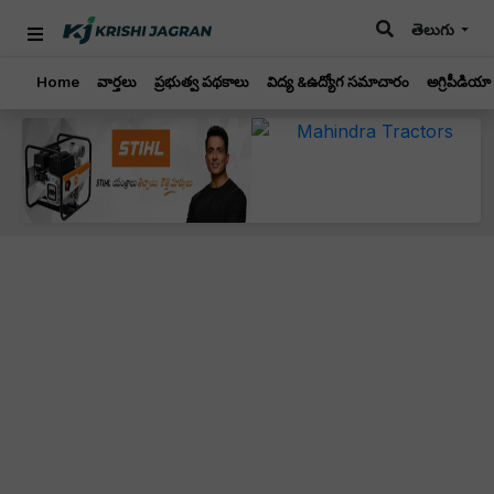
తెలుగు
Home
వార్తలు
ప్రభుత్వ పథకాలు
విద్య &ఉద్యోగ సమాచారం
అగ్రిపీడియా