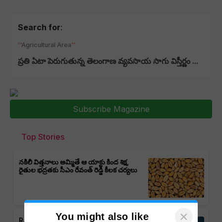
Search for
:
Agricultural Area
ప్రతి ఏటా పెరుగుతున్న తెలంగాణ వ్యవసాయ సాగు విస్తీర్ణం ...
Subscribe Magazine
Top Stories
నకిలీ విత్తనాలు అమ్మితే ఆ యాక్టు కింద శిక్ష,
రైతుల భద్రతకు సీఎం రేవంత్ రెడ్డి కీలక చర్యలు
×
You might also like
Rain Alert: తెలంగాణలో వర్షాలు,