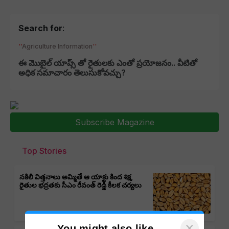
Search for
:
Agriculture Information
ఈ మొబైల్ యాప్స్ తో రైతులకు ఎంతో ప్రయోజనం.. వీటితో
అధిక సమాచారం తెలుసుకోవచ్చు?
Subscribe Magazine
Top Stories
నకిలీ విత్తనాలు అమ్మితే ఆ యాక్టు కింద శిక్ష,
రైతుల భద్రతకు సీఎం రేవంత్ రెడ్డి కీలక చర్యలు
×
You might also like