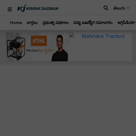
తెలుగు
Home
వార్తలు
ప్రభుత్వ పథకాలు
విద్య &ఉద్యోగ సమాచారం
అగ్రిపీడియా