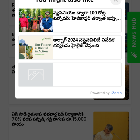
Rain Alert: తెలంగాణలో వర్షాలు,
ఈదురుగాలులు, తుఫాన్లు వచ్చే అవకాశం:
వ్యవసాయం ద్వారా 100 కోట్ల
వాతావరణ శాఖ హెచ్చరిక
టర్నోవర్: హెలికాప్టర్ తర్వాత ఇప్పుడు
News Hub
విమానంతో వ్యవసాయ విప్లవం
తీసుకురానున్న డాక్టర్ రాజారామ్
Rain Alert : ఆంధ్రప్రదేశ్‌లో వర్షాలు,
త్రిపాఠి
అల్బాగ్ 2024 సస్టైనబిలిటీ నివేదిక
ఉరుములు, ఈదురుగాలుల ముప్పు: వాతావరణ
శాఖ హెచ్చరిక
చర్యలను హైలైట్ చేస్తుంది
తడిసిన ధాన్యానికీ భరోసా – తెలంగాణ ప్రభుత్వం
నిర్ణయం, రైతులకు ఊరట
Powered by
iZooto
ఏపీ పాడి రైతులకు శుభవార్త షెడ్ నిర్మాణానికి
70% వరకు సబ్సిడీ, గడ్డి సాగుకు రూ.15,000
సాయం