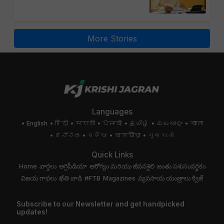
More Stories
Languages
English
हिंदी
मराठी
ਪੰਜਾਬੀ
தமிழ்
മലയാളം
বাংলা
ಕನ್ನಡ
ଓଡିଆ
অসমীয়া
ગુજરાતી
Quick Links
Home
వార్తలు
అగ్రిపీడియా
ఆరోగ్యం మరియు జీవనశైలి
జంతు పశుసంవర్ధకం
విజయ గాథలు
ఖేతి బాడి
#FTB
Magazines
వ్యవసాయ యంత్రాలు
క్విజ్
Subscribe to our Newsletter and get handpicked
updates!