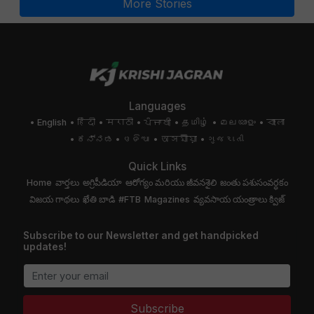
More Stories
Languages
English
हिंदी
मराठी
ਪੰਜਾਬੀ
தமிழ்
മലയാളം
বাংলা
ಕನ್ನಡ
ଓଡିଆ
অসমীয়া
ગુજરાતી
Quick Links
Home
వార్తలు
అగ్రిపీడియా
ఆరోగ్యం మరియు జీవనశైలి
జంతు పశుసంవర్ధకం
విజయ గాథలు
ఖేతి బాడి
#FTB
Magazines
వ్యవసాయ యంత్రాలు
క్విజ్
Subscribe to our Newsletter and get handpicked
updates!
Subscribe