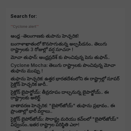
Search for
:
Cyclone alert
ఆంధ్ర -తెలంగాణకు తుపాను హెచ్చరిక!
బంగాళాఖాతంలో కొనసాగుతున్న అల్పపీడనం.. తెలుగు
రాష్ట్రాలకు 3 రోజుల్లో వర్ష సూచనా !
మోచా తుఫాన్: ఆంధ్రప్రదేశ్ కు పొంచివున్న పెను తుఫాన్..
Cyclone Mocha: తెలుగు రాష్ట్రాలకు పొంచివున్న మోచా
తుఫాను ముప్పు !
తుఫాను హెచ్చరిక: ఉత్తర భారతదేశంలోని ఈ రాష్ట్రాల్లో సూపర్
సైక్లోన్ హెచ్చరిక జారీ..
సైక్లోన్ బైపార్జోయ్: తీవ్రరూపం దాల్చనున్న బైపార్జోయ్.. ఈ
రాష్ట్రాలకు అలెర్ట్
వాతావరణ హెచ్చరిక: "బైపోర్‌జోయ్" తుఫాను ప్రభావం.. ఈ
ప్రాంతాల్లో భారీ వర్షాలు..
సైక్లోన్ బైపోర్‌జోయ్: సౌరాష్ట్ర మరియు కచ్‌లలో "బైపోర్‌జోయ్"
విధ్వంసం..ఇతర రాష్ట్రాల పరిస్థితి ఎలా!