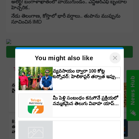
అలెర్ట్! బంగాళాఖాతంలో వాయుగుండం.. ఎన్డీఆర్ఎఫ్ బృందాల
హెచ్చరిక..
నేడు తెలంగాణ, కోస్తాలో భారీ వర్షాలు.. తుపాను ముప్పును
సూచించిన IMD
Subscribe Magazine
×
You might also like
Top Stories
వ్యవసాయం ద్వారా 100 కోట్ల
టర్నోవర్: హెలికాప్టర్ తర్వాత ఇప్పుడు
News Hub
విమానంతో వ్యవసాయ విప్లవం
నకిలీ విత్తనాలు అమ్మితే ఆ యాక్టు కింద శిక్ష,
తీసుకురానున్న డాక్టర్ రాజారామ్
రైతుల భద్రతకు సీఎం రేవంత్ రెడ్డి కీలక చర్యలు
త్రిపాఠి
మీ పెళ్లి సంబంధం కనుగొనే ప్రక్రియలో
నమ్మకమైన తెలుగు వివాహ యాప్‌ను
ఎలా ఎంచుకోవాలి?
Rain Alert: తెలంగాణలో వర్షాలు,
ఈదురుగాలులు, తుఫాన్లు వచ్చే అవకాశం:
వాతావరణ శాఖ హెచ్చరిక