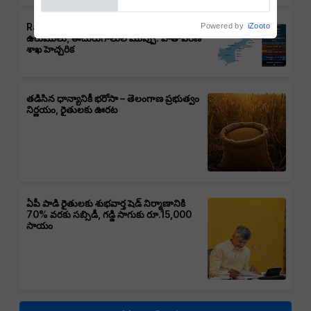
Powered by
iZooto
Rain Alert : ఆంధ్రప్రదేశ్‌లో వర్షాలు,
ఉరుములు, ఈదురుగాలుల ముప్పు: వాతావరణ
శాఖ హెచ్చరిక
తడిసిన ధాన్యానికీ భరోసా – తెలంగాణ ప్రభుత్వం
నిర్ణయం, రైతులకు ఊరట
ఏపీ పాడి రైతులకు శుభవార్త షెడ్ నిర్మాణానికి
70% వరకు సబ్సిడీ, గడ్డి సాగుకు రూ.15,000
సాయం