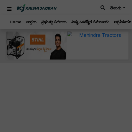
తెలుగు
Home
వార్తలు
ప్రభుత్వ పథకాలు
విద్య &ఉద్యోగ సమాచారం
అగ్రిపీడియా