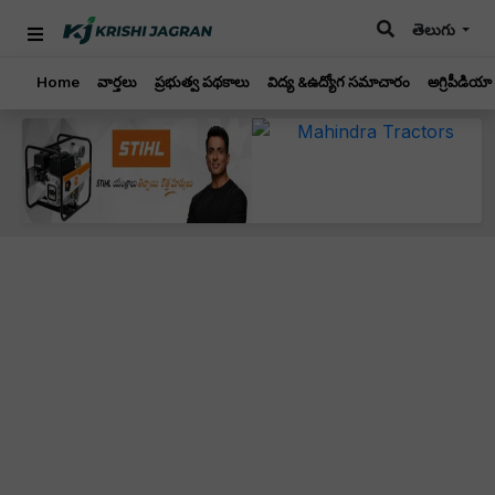
తెలుగు
Home
వార్తలు
ప్రభుత్వ పథకాలు
విద్య &ఉద్యోగ సమాచారం
అగ్రిపీడియా