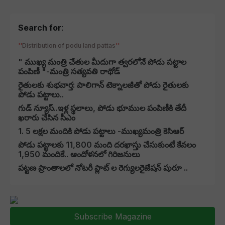
Search for
:
Distribution of podu land pattas
" ముఖ్య మంత్రి చేతుల మీదుగా త్వరలోనే పోడు పట్టాల
పంపిణీ "-మంత్రి సత్యవతి రాథోడ్‌
రైతులకు శుభవార్త: పాలిగాన్ టెక్నాలజీతో పోడు రైతులకు
పోడు పట్టాలు..
గుడ్ న్యూస్..ఇళ్ల స్థలాలు, పోడు భూముల పంపిణీకి తేదీ
ఖరారు చేసిన సీఎం
1. 5 లక్షల మందికి పోడు పట్టాలు -ముఖ్యమంత్రి కెసిఆర్
పోడు పట్టాలకు 11,800 మంది దరఖాస్తు చేసుకుంటే కేవలం
1,950 మందికే.. ఆందోళనలో గిరిజనులు
పట్టణ ప్రాంతాలలో నోటరీ ప్లాట్ ల రెగ్యులరైజేషన్ షురూ ..
Subscribe Magazine