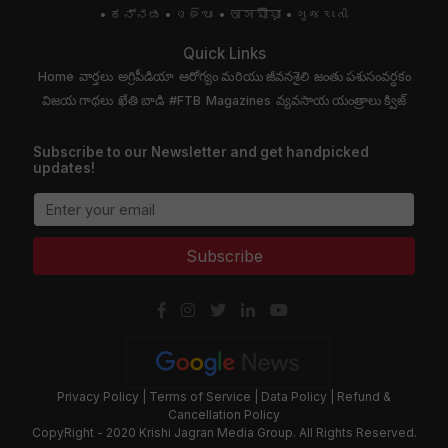
ಕನ್ನಡ
ଓଡିଆ
অসমীয়া
ગુજરાતી
Quick Links
Home
వార్తలు
అగ్రిపీడియా
ఆరోగ్యం మరియు జీవనశైలి
జంతు పశుసంవర్ధకం
విజయ గాథలు
ఖేతి బాడి
#FTB
Magazines
వ్యవసాయ యంత్రాలు
క్విజ్
Subscribe to our Newsletter and get handpicked
updates!
Subscribe
Privacy Policy
|
Terms of Service
|
Data Policy
|
Refund &
Cancellation Policy
CopyRight - 2020 Krishi Jagran Media Group. All Rights Reserved.