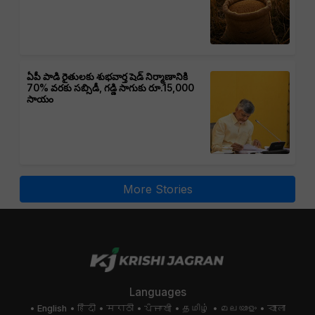
ఏపీ పాడి రైతులకు శుభవార్త షెడ్ నిర్మాణానికి
70% వరకు సబ్సిడీ, గడ్డి సాగుకు రూ.15,000
సాయం
More Stories
Languages
English
हिंदी
मराठी
ਪੰਜਾਬੀ
தமிழ்
മലയാളം
বাংলা