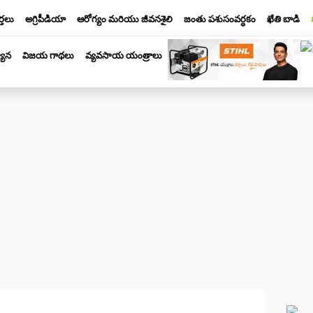
్తలు
అగ్రిపీడియా
ఆరోగ్యం మరియు జీవనశైలి
జంతు పశుసంవర్ధకం
ఖేతి బాడి
యాన
విజయ గాథలు
వ్యవసాయ యంత్రాలు