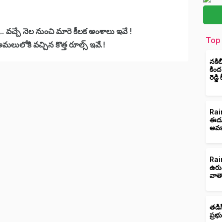
్.. వచ్చే నెల నుంచి మారె కీలక అంశాలు ఇవే !
Top 
మలులోకి వచ్చిన కొత్త రూల్స్ ఇవే.!
నకిల
కింద
రెడ్డ
Rain
ఈదుర
అవక
Rain
ఉరు
వాత
తడిస
ప్రభ