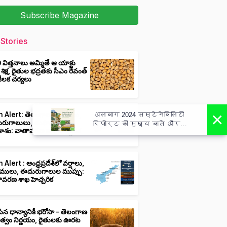
Subscribe Magazine
Stories
ీ విత్తనాలు అమ్మితే ఆ యాక్టు
 శిక్ష, రైతుల భద్రతకు సీఎం రేవంత్
ి కీలక చర్యలు
×
 Alert: తెలంగాణలో వర్షాలు,
अलबाग 2024 सस्टेनेबिलिटी
ుగాలులు, తుఫాన్లు వచ్చే
रिपोर्ट की मुख्य बातें और
ాశం: వాతావరణ శాఖ హెచ్చరిక
कार्य - Albaugh 2024
Sustainability Report Highlights
Actions
 Alert : ఆంధ్రప్రదేశ్‌లో వర్షాలు,
ములు, ఈదురుగాలుల ముప్పు:
ావరణ శాఖ హెచ్చరిక
ిన ధాన్యానికీ భరోసా – తెలంగాణ
ుత్వం నిర్ణయం, రైతులకు ఊరట