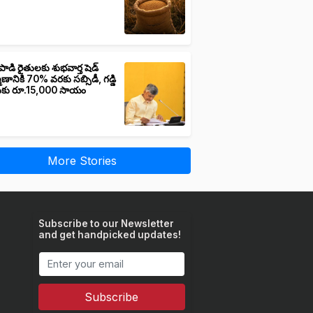
పాడి రైతులకు శుభవార్త షెడ్
మాణానికి 70% వరకు సబ్సిడీ, గడ్డి
ుకు రూ.15,000 సాయం
More Stories
Subscribe to our Newsletter
and get handpicked updates!
Subscribe