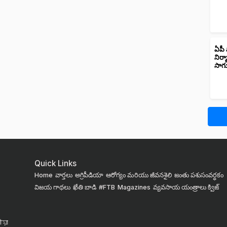
ఏపీ 
నిర్
సాగ
Quick Links
Home
వార్తలు
అగ్రిపీడియా
ఆరోగ్యం మరియు జీవనశైలి
జంతు పశుసంవర్ధకం
విజయ గాథలు
ఖేతి బాడి
#FTB
Magazines
వ్యవసాయ యంత్రాలు
క్విజ్
য়া