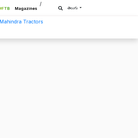
/a>
తెలుగు
#FTB
Magazines