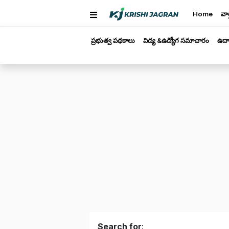
Home
వార
ప్రభుత్వ పథకాలు
విద్య &ఉద్యోగ సమాచారం
ఉద్
Search for
: