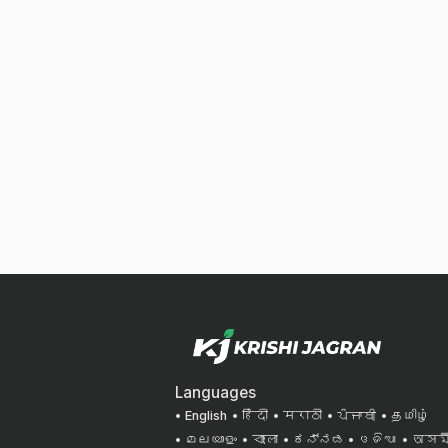
Languages
English
हिंदी
मराठी
ਪੰਜਾਬੀ
தமிழ்
മലയാളം
বাংলা
ಕನ್ನಡ
ଓଡିଆ
অসমী