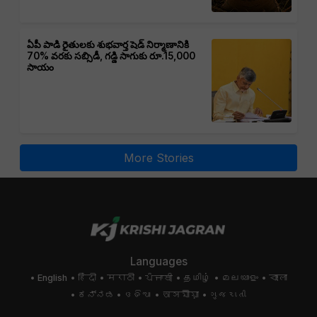
ఏపీ పాడి రైతులకు శుభవార్త షెడ్ నిర్మాణానికి
70% వరకు సబ్సిడీ, గడ్డి సాగుకు రూ.15,000
సాయం
More Stories
Languages
English
हिंदी
मराठी
ਪੰਜਾਬੀ
தமிழ்
മലയാളം
বাংলা
ಕನ್ನಡ
ଓଡିଆ
অসমীয়া
ગુજરાતી