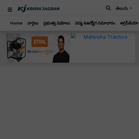
తెలుగు
Home
వార్తలు
ప్రభుత్వ పథకాలు
విద్య &ఉద్యోగ సమాచారం
అగ్రిపీడియా