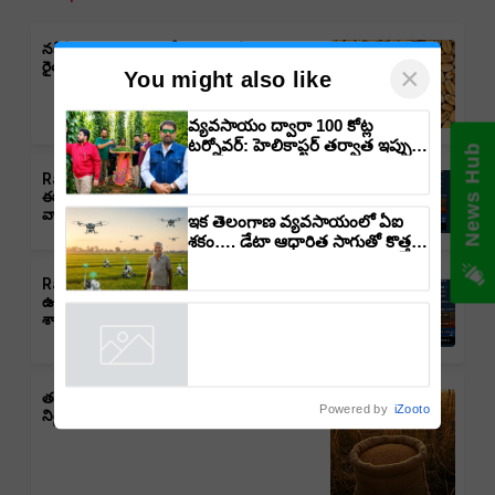
నకిలీ విత్తనాలు అమ్మితే ఆ యాక్టు కింద శిక్ష,
రైతుల భద్రతకు సీఎం రేవంత్ రెడ్డి కీలక చర్యలు
×
You might also like
వ్యవసాయం ద్వారా 100 కోట్ల
టర్నోవర్: హెలికాప్టర్ తర్వాత ఇప్పుడు
News Hub
విమానంతో వ్యవసాయ విప్లవం
Rain Alert: తెలంగాణలో వర్షాలు,
తీసుకురానున్న డాక్టర్ రాజారామ్
ఈదురుగాలులు, తుఫాన్లు వచ్చే అవకాశం:
త్రిపాఠి
వాతావరణ శాఖ హెచ్చరిక
ఇక తెలంగాణ వ్యవసాయంలో ఏఐ
శకం…. డేటా ఆధారిత సాగుతో కొత్త
దిశ
Rain Alert : ఆంధ్రప్రదేశ్‌లో వర్షాలు,
ఉరుములు, ఈదురుగాలుల ముప్పు: వాతావరణ
శాఖ హెచ్చరిక
తడిసిన ధాన్యానికీ భరోసా – తెలంగాణ ప్రభుత్వం
Powered by
iZooto
నిర్ణయం, రైతులకు ఊరట