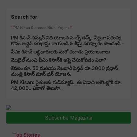
Search for
:
PM Kisan Samman Nidhi Yojana
PM కిసాన్ సమ్మన్ నిధి యోజన హెల్ప్ డెస్క్: ఏదైనా సమస్య
కోసం ఆన్లైన్ దరఖాస్తు రాయండి & శీఘ్ర పరిష్కారం పొందండి:-
పీఎం కిసాన్ లబ్ధిదారులకు మరో మూడు ప్రయోజనాలు
మొబైల్ నుంచి పీఎం కిసాన్‌కి అప్లై చేసుకోవడం ఎలా?
కేవలం రూ. 55 మరియు నెలవారీ పెన్షన్ రూ.3000 ప్రధాన్
మంత్రి కిసాన్ మాన్ ధన్ యోజన.
PM Kisan: రైతులకు గుడ్‏న్యూస్.. ఈ ఏడాది అకౌంట్లోకి రూ.
42,000.. ఎలాగో తెలుసా..
Subscribe Magazine
Top Stories