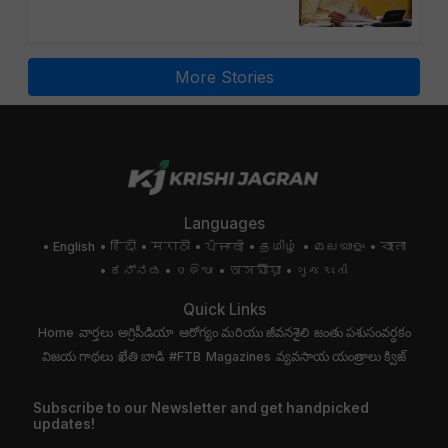
More Stories
Languages
English
हिंदी
मराठी
ਪੰਜਾਬੀ
தமிழ்
മലയാളം
বাংলা
ಕನ್ನಡ
ଓଡିଆ
অসমীয়া
ગુજરાતી
Quick Links
Home
వార్తలు
అగ్రిపీడియా
ఆరోగ్యం మరియు జీవనశైలి
జంతు పశుసంవర్ధకం
విజయ గాథలు
ఖేతి బాడి
#FTB
Magazines
వ్యవసాయ యంత్రాలు
క్విజ్
Subscribe to our Newsletter and get handpicked
updates!