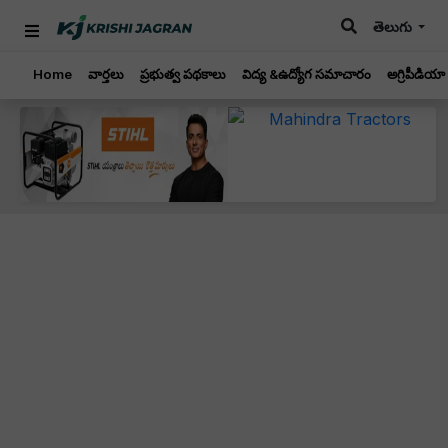
తెలుగు
Home
వార్తలు
ప్రభుత్వ పథకాలు
విద్య &ఉద్యోగ సమాచారం
అగ్రిపీడియా