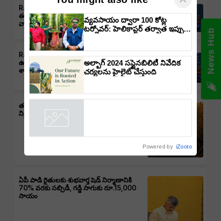
Rain Alert: తెలంగాణలో వర్షాలు,
ఈదురుగాలులు, తుఫాన్లు వచ్చే అవకాశం:
వ్యవసాయం ద్వారా 100 కోట్ల
వాతావరణ శాఖ హెచ్చరిక
టర్నోవర్: హెలికాప్టర్ తర్వాత ఇప్పుడు
News Hub
విమానంతో వ్యవసాయ విప్లవం
తీసుకురానున్న డాక్టర్ రాజారామ్
Rain Alert : ఆంధ్రప్రదేశ్‌లో వర్షాలు,
త్రిపాఠి
అల్బాగ్ 2024 సస్టైనబిలిటీ నివేదిక
ఉరుములు, ఈదురుగాలుల ముప్పు: వాతావరణ
శాఖ హెచ్చరిక
చర్యలను హైలైట్ చేస్తుంది
తడిసిన ధాన్యానికీ భరోసా – తెలంగాణ ప్రభుత్వం
నిర్ణయం, రైతులకు ఊరట
Powered by
iZooto
ఏపీ పాడి రైతులకు శుభవార్త షెడ్ నిర్మాణానికి
70% వరకు సబ్సిడీ, గడ్డి సాగుకు రూ.15,000
సాయం