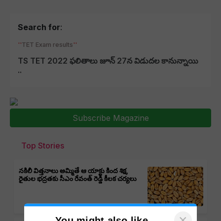
Search for
:
TET Exam results
TS TET 2022 ఫలితాలు జూన్ 27న విడుదల కానున్నాయి
..
Subscribe Magazine
Top Stories
నకిలీ విత్తనాలు అమ్మితే ఆ యాక్టు కింద శిక్ష,
రైతుల భద్రతకు సీఎం రేవంత్ రెడ్డి కీలక చర్యలు
×
You might also like