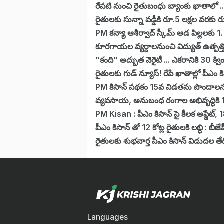
రేపటి నుంచి రైతుబంధు బ్యాంకు ఖాతాలో ..
రైతులకు సున్నా వడ్డీకి రూ.5 లక్షల వరకు ర
PM కన్యా ఆశీర్వాద్ స్కీమ్‌ ఆడ పిల్లలకు 1
కూరగాయల వ్యర్దాలనుంచి విద్యుత్ ఉత్పత్తి .
"కంది" అద్భుత వెరైటీ ... ఎకరానికి 30 క్వ
రైతులకు గుడ్ న్యూస్! రేపే ఖాతాల్లో పీఎం క
PM కిసాన్ పథకం 15వ విడతను పొందాలన
వ్యవసాయ, అనుబంధ రంగాల అభివృద్ధికి 1
PM Kisan : పీఎం కిసాన్ పై కీలక అప్డేట్
పీఎం కిసాన్ తో 12 కోట్ల రైతులకి లబ్ధి : బీజ
రైతులకు శుభవార్త పీఎం కిసాన్ విడుదల తేదీ
Languages