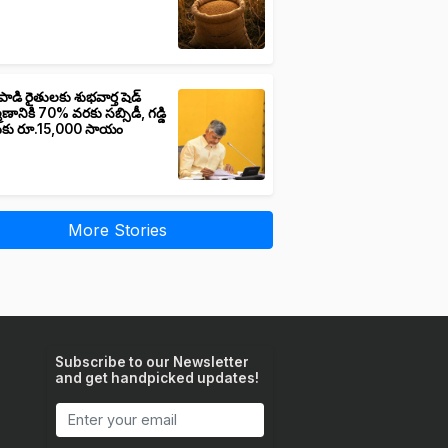
పాడి రైతులకు శుభవార్త షెడ్
మాణానికి 70% వరకు సబ్సిడీ, గడ్డి
ుకు రూ.15,000 సాయం
More Stories
Subscribe to our Newsletter
and get handpicked updates!