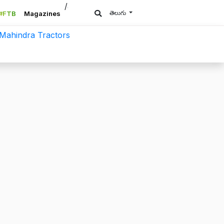
/a>
తెలుగు
#FTB
Magazines