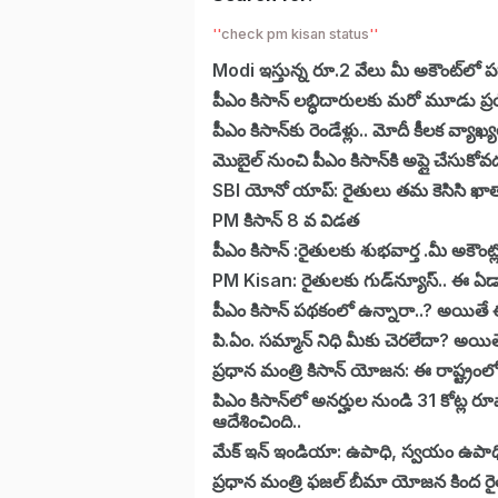
check pm kisan status
Modi ఇస్తున్న రూ.2 వేలు మీ అకౌంట్‌లో ప
పీఎం కిసాన్ లబ్ధిదారులకు మరో మూడు 
పీఎం కిసాన్‌కు రెండేళ్లు.. మోదీ కీలక వ్యాఖ్
మొబైల్ నుంచి పీఎం కిసాన్‌కి అప్లై చేసుక
SBI యోనో యాప్: రైతులు తమ కెసిసి ఖాతా
PM కిసాన్ 8 వ విడత
పీఎం కిసాన్ :రైతులకు శుభవార్త .మీ అకౌ
PM Kisan: రైతులకు గ
పీఎం కిసాన్ పథకంలో ఉన్నారా..? అయితే
పి.ఏం. సమ్మాన్ నిధి మీకు చెరలేదా? అయిత
ప్రధాన మంత్రి కిసాన్ యోజన: ఈ రాష్ట్రం
పిఎం కిసాన్‌లో అనర్హుల నుండి 31 కోట్ల రూ
ఆదేశించింది..
మేక్ ఇన్ ఇండియా: ఉపాధి, స్వయం ఉపాధి అ
ప్రధాన మంత్రి ఫజల్ బీమా యోజన కింద రైతుల