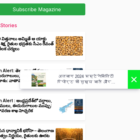
Subscribe Magazine
Stories
ీ విత్తనాలు అమ్మితే ఆ యాక్టు
 శిక్ష, రైతుల భద్రతకు సీఎం రేవంత్
ి కీలక చర్యలు
 Alert: తెలంగాణలో వర్షాలు,
×
ుగాలులు, తుఫాన్లు వచ్చే
अलबाग 2024 सस्टेनेबिलिटी
ాశం: వాతావరణ శాఖ హెచ్చరిక
रिपोर्ट की मुख्य बातें और
कार्य - Albaugh 2024
Sustainability Report Highlights
Actions
 Alert : ఆంధ్రప్రదేశ్‌లో వర్షాలు,
ములు, ఈదురుగాలుల ముప్పు:
ావరణ శాఖ హెచ్చరిక
ిన ధాన్యానికీ భరోసా – తెలంగాణ
ుత్వం నిర్ణయం, రైతులకు ఊరట