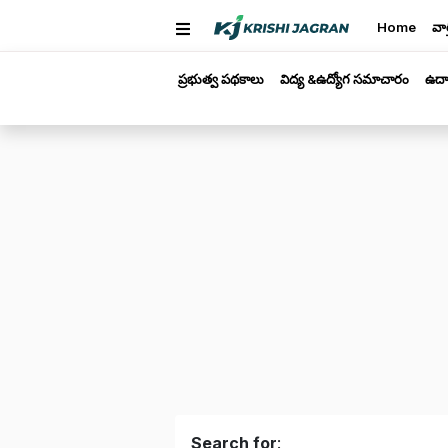
Home
వార
ప్రభుత్వ పథకాలు
విద్య &ఉద్యోగ సమాచారం
ఉద్
Search for
: