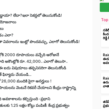
డ్డాయా? లేదా?ఇలా సెకన్లలో తెలుసుకోండి!
Top 
ప్రయోజనాలు
యలు
నకిల
కింద
ోవడం ఎలా?
రెడ్డ
 వివరాలను ఇంట్లో పొందవచ్చు, ఎలాగో తెలుసుకోండి!
ంట్లోకి 2000 రూపాయలు వచ్చేది ఆరోజునే
Rain
ఈదుర
ుడ్‏న్యూస్.. ఈ ఏడాది అకౌంట్లోకి రూ. 42,000.. ఎలాగో తెలుసా..
అవక
 ఈ ఐదు విషయాలు తప్పనిసరిగా తెలుసుకోండి
ే ఫిర్యాదు చేయండి...
Rain
లో 26,000 మందికి పైగా అనర్హులు !
ఉరు
వాత
పాయలను వెంటనే రికవరీ చేయాలని కేంద్రం రాష్ట్రాన్ని
వకాశాలను కల్పిస్తుంది -ప్రధాని
తడిస
కు 1.25 లక్షల కోట్లు పంపిణీ: కేంద్ర ప్రభుత్వం
ప్రభ