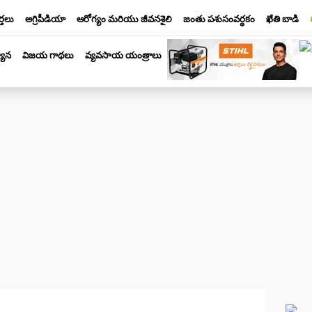
్తలు
అగ్రిపీడియా
ఆరోగ్యం మరియు జీవనశైలి
జంతు పశుసంవర్ధకం
ఖేతి బాడి
యాన
విజయ గాథలు
వ్యవసాయ యంత్రాలు