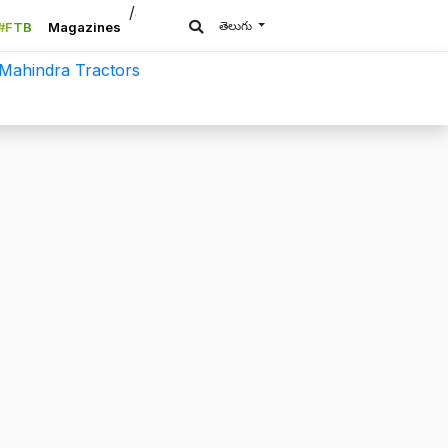
/a>
తెలుగు
#FTB
Magazines