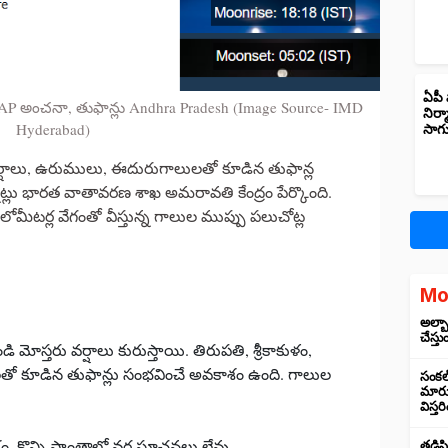
ఏపీ 
ాఖ AP అంచనా, తుఫాన్లు Andhra Pradesh (Image Source- IMD
నిర్
Hyderabad)
సాగ
ు వర్షాలు, ఉరుములు, ఈదురుగాలులతో కూడిన తుఫాన్ల
ున్నట్లు భారత వాతావరణ శాఖ అమరావతి కేంద్రం పేర్కొంది.
మీటర్ల వేగంతో వీస్తున్న గాలుల ముప్పు పలుచోట్ల
Mo
అల్బా
చేస్తు
ుండి మోస్తరు వర్షాలు కురుస్తాయి. తిరుపతి, శ్రీకాకుళం,
ులతో కూడిన తుఫాన్లు సంభవించే అవకాశం ఉంది. గాలుల
సంకల్
మారుస
విస్త
కొన్ని ప్రాంతాల్లో వర్ష సూచనలు లేవు.
తడిసి