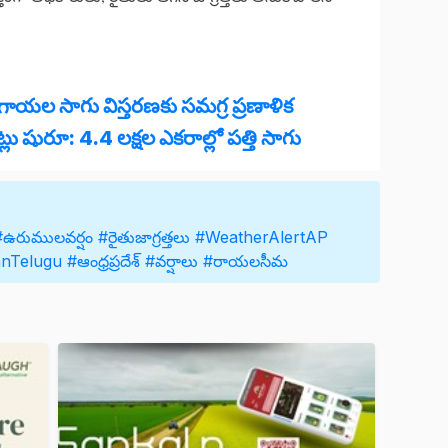
ూరగాయల సాగు విస్తరణకు సమగ్ర ప్రణాళిక
్లు షురూ: 4.4 లక్షల ఎకరాల్లో పత్తి సాగు
#ఉరుములవర్షం
#రైతుజాగ్రత్తలు
#WeatherAlertAP
anTelugu
#ఆంధ్రప్రదేశ్‌
#వర్షాలు
#రాయలసీమ