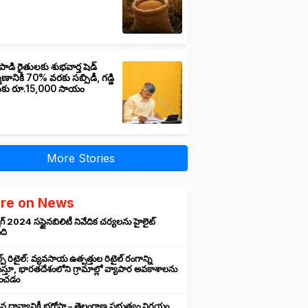
పాడి రైతులకు శుభవార్త షెడ్
మాణానికి 70% వరకు సబ్సిడీ, గడ్డి
ుకు రూ.15,000 సాయం
More Stories
re on News
గ్ 2024 సస్టైనబిలిటీ నివేదిక చర్యలను హైలైట్
ంది
ప్ రిటైల్: వ్యవసాయ ఉత్పత్తుల రిటైల్ రంగాన్ని
్తూ, భారతదేశంలోని గ్రామాల్లో వ్యాపార అవకాశాలను
రించడం
న ధాన్యానికీ భరోసా – తెలంగాణ ప్రభుత్వం నిర్ణయం,