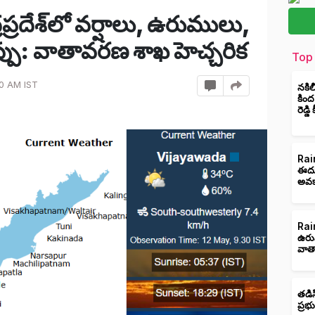
ప్రదేశ్‌లో వర్షాలు, ఉరుములు,
ు: వాతావరణ శాఖ హెచ్చరిక
Top 
00 AM IST
నకిల
కింద
రెడ్డ
Rain
ఈదుర
అవక
Rain
ఉరు
వాత
తడిస
ప్రభ