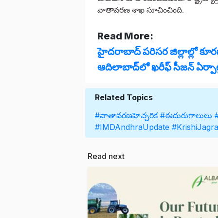
వాతావరణ శాఖ సూచించింది.
Read More:
హైదరాబాద్‌ పరిసర జిల్లాల్లో క
ఆదిలాబాద్‌లో ఖరీఫ్ సీజన్ ఏర్పాట
Related Topics
#వాతావరణహెచ్చరిక
#ఈదురుగాలులు
#IMDAndhraUpdate
#KrishiJagr
Read next