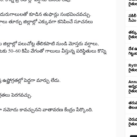
రైతు
 ఈదురుగాలులతో కూడిన తుఫాన్లు సంభవించవచ్చు.
నకిలీ
సీఎం 
లు తూర్పు జిల్లాల్లో ఎక్కువగా కనిపించే సూచనలు
తక్క
రైతు
్లాల్లో పలుచోట్ల తేలికపాటి నుండి మోస్తరు వర్షాలు,
దేశ 
50–60 కిమీ వేగంతో గాలులు వీస్తున్న పరిస్థితులు కొన్ని
గిట్ట
Ryth
రైతుల
్ణోగ్రతల్లో పెద్దగా మార్పు లేదు.
Anna
అన్న
రైతుల
గ్రతలు పెరగవచ్చు.
తరుము
తెలంగ
 నమోదు కావచ్చునని వాతావరణ కేంద్రం పేర్కొంది.
చెరు
రైతు