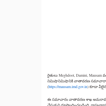
రైతులు Meghdoot, Damini, Mausam వంటి
నిమిషానిమిషానికి వాతావరణ సమాచారాన్
(
https://mausam.imd.gov.in
) కూడా వీలై
ఈ సమాచారం వాతావరణ శాఖ అమరావతి కేం
చేసుకుని రూపొందించబడింది. రాష్ట్రవ్యాప