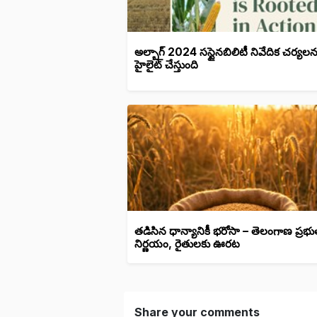
అల్బాగ్ 2024 సస్టైనబిలిటీ నివేదిక చర్యలన
హైలైట్ చేస్తుంది
తడిసిన ధాన్యానికీ భరోసా – తెలంగాణ ప్రభు
నిర్ణయం, రైతులకు ఊరట
Share your comments