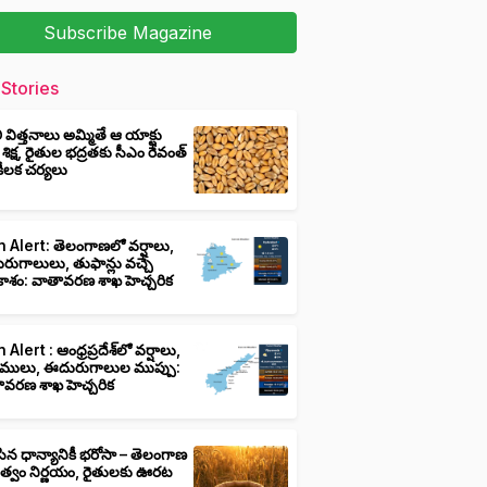
Subscribe Magazine
Stories
ీ విత్తనాలు అమ్మితే ఆ యాక్టు
 శిక్ష, రైతుల భద్రతకు సీఎం రేవంత్
ి కీలక చర్యలు
 Alert: తెలంగాణలో వర్షాలు,
ుగాలులు, తుఫాన్లు వచ్చే
ాశం: వాతావరణ శాఖ హెచ్చరిక
 Alert : ఆంధ్రప్రదేశ్‌లో వర్షాలు,
ములు, ఈదురుగాలుల ముప్పు:
ావరణ శాఖ హెచ్చరిక
ిన ధాన్యానికీ భరోసా – తెలంగాణ
ుత్వం నిర్ణయం, రైతులకు ఊరట