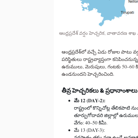
ఆంధ్రప్రదేశ్ వర్షం హెచ్చరిక, వాతావరణ శ
ఆంధ్రప్రదేశ్‌లో వచ్చే ఏడు రోజుల పాట
పరిస్థితులు రాష్ట్రవ్యాప్తంగా కనిపించన
ఉరుములు, మెరుపులు, గంటకు 50–60 కిలో
ఉండనుందని హెచ్చరించింది.
తీవ్ర హెచ్చరికలు & ప్రధానాంశాలు
మే 12 (DAY-2):
రాష్ట్రంలో కొన్నిచోట్ల తేలికపాటి న
తూర్పుగోదావరి జిల్లాల్లో ఉరుమ
వేగం: 40–50 కిమీ.
మే 13 (DAY-3):
వర్షపాతం తక్కువగా ఉండే అవకాశం. 