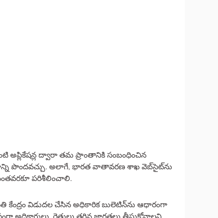
 అప్లికేషన్ల ద్వారా తమ ప్రాంతానికి సంబంధించిన
ని పొందవచ్చు. అలాగే, భారత వాతావరణ శాఖ వెబ్‌సైట్‌ను
నంతవరకూ పరిశీలించాలి.
ద్రం విడుదల చేసిన అధికారిక బులెటిన్‌ను ఆధారంగా
్తంగా అధికారులు, రైతులు తగిన జాగ్రత్తలు తీసుకోవాలని