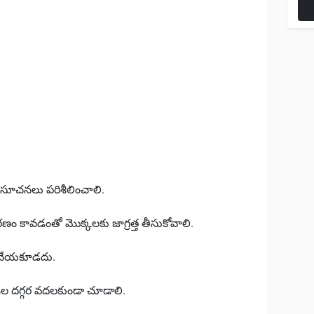
ష సూచనలు పరిశీలించాలి.
వరణం కావడంతో మొక్కలకు జాగ్రత్త తీసుకోవాలి.
ిచేయకూడదు.
ల దగ్గర వదలకుండా చూడాలి.