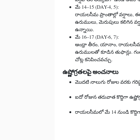
మే 14–15 (DAY-4, 5):
రాయలసీమ ప్రాంతాల్లో వర్షాలు,
ఉరుములు, మెరుపులు కలిగిన వర్షా
ఉన్నాయి.
మే 16–17 (DAY-6, 7):
ఆంధ్రా తీరం, యానాం, రాయలసీమ జిల
ఉరుములతో కూడిన తుఫాన్లు. గంటకు 
చోట్ల కనిపించవచ్చు.
ఉష్ణోగ్రతలపై అంచనాలు
మొదటి నాలుగు రోజుల వరకు గరిష్ఠ ఉష
ఐదో రోజున తరువాత కొద్దిగా ఉష్ణో
రాయలసీమలో మే 14 నుండి కొద్దిగా