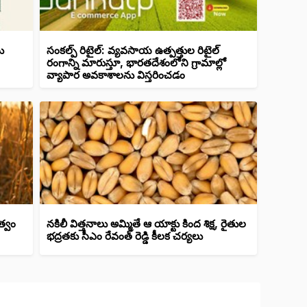
ు
సంకల్ప్ రిటైల్: వ్యవసాయ ఉత్పత్తుల రిటైల్
రంగాన్ని మారుస్తూ, భారతదేశంలోని గ్రామాల్లో
వ్యాపార అవకాశాలను విస్తరించడం
త్వం
నకిలీ విత్తనాలు అమ్మితే ఆ యాక్టు కింద శిక్ష, రైతుల
భద్రతకు సీఎం రేవంత్ రెడ్డి కీలక చర్యలు