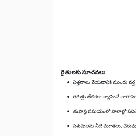
రైతులకు సూచనలు
విత్తనాలు వేయడానికి ముందు వర్
తెగుళ్లు తేలికగా వ్యాపించే వాతా
తుఫాన్ల సమయంలో పొలాల్లో పన
పశువులను నీటి మూతలు, చెరువు