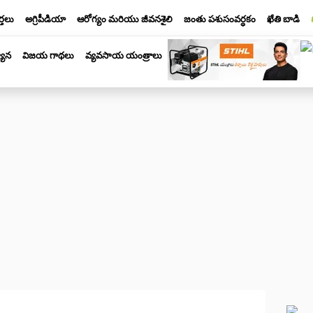
్తలు
అగ్రిపీడియా
ఆరోగ్యం మరియు జీవనశైలి
జంతు పశుసంవర్ధకం
ఖేతి బాడి
యాన
విజయ గాథలు
వ్యవసాయ యంత్రాలు