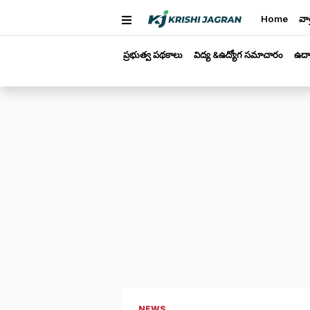
Home
వార
ప్రభుత్వ పథకాలు
విద్య &ఉద్యోగ సమాచారం
ఉద్
NEWS