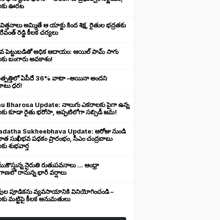
లకు ఊరట
 విత్తనాలు అమ్మితే ఆ యాక్టు కింద శిక్ష, రైతుల భద్రతకు
రేవంత్ రెడ్డి కీలక చర్యలు
ువ పెట్టుబడితో అధిక ఆదాయం: ఆయిల్ పామ్ సాగు
లకు బంగారు అవకాశం!
ఉత్పత్తిలో ఏపీదే 36% వాటా –అయినా అందని
ుబాటు ధర!
u Bharosa Update: నాలుగు ఎకరాలకు పైగా ఉన్న
కు కూడా రైతు భరోసా, అప్పటిలోగా సబ్సిడీ జమ!
datha Sukheebhava Update: ఆరోజు నుండి
దాత సుఖీభవ పథకం ప్రారంభం, సీఎం చంద్రబాబు
కు శుభవార్త
కొస్తున్న నైరుతి రుతుపవనాలు ... ఆంధ్రా
ాణలో రానున్న భారీ వర్షాలు
వుల పూడికను వ్యవసాయానికి వినియోగించండి –
లకు మట్టిపై కీలక అనుమతులు