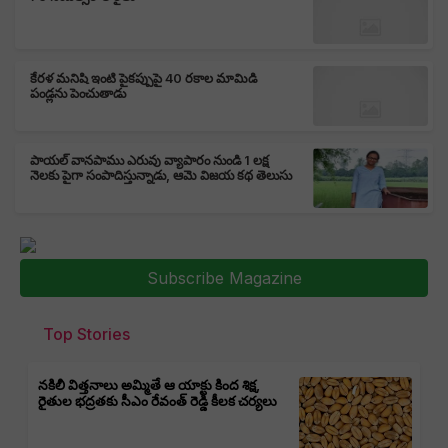
కేరళ మనిషి ఇంటి పైకప్పుపై 40 రకాల మామిడి
పండ్లను పెంచుతాడు
పాయల్ వానపాము ఎరువు వ్యాపారం నుండి 1 లక్ష
నెలకు పైగా సంపాదిస్తున్నాడు, ఆమె విజయ కథ తెలుసు
Subscribe Magazine
Top Stories
నకిలీ విత్తనాలు అమ్మితే ఆ యాక్టు కింద శిక్ష,
రైతుల భద్రతకు సీఎం రేవంత్ రెడ్డి కీలక చర్యలు