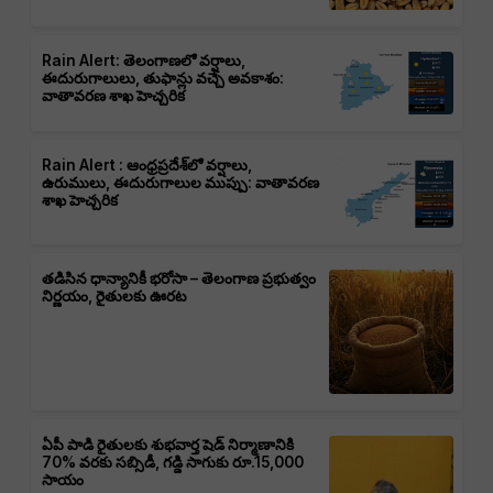
Rain Alert: తెలంగాణలో వర్షాలు,
ఈదురుగాలులు, తుఫాన్లు వచ్చే అవకాశం:
వాతావరణ శాఖ హెచ్చరిక
Rain Alert : ఆంధ్రప్రదేశ్‌లో వర్షాలు,
ఉరుములు, ఈదురుగాలుల ముప్పు: వాతావరణ
శాఖ హెచ్చరిక
తడిసిన ధాన్యానికీ భరోసా – తెలంగాణ ప్రభుత్వం
నిర్ణయం, రైతులకు ఊరట
ఏపీ పాడి రైతులకు శుభవార్త షెడ్ నిర్మాణానికి
70% వరకు సబ్సిడీ, గడ్డి సాగుకు రూ.15,000
సాయం