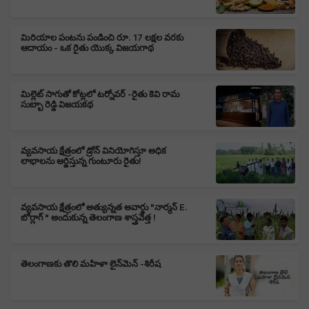
మిరియాల పంటను పండించి రూ. 17 లక్షల వరకు
ఆదాయం - ఒక రైతు యొక్క విజయగాథ
మిల్లెట్ సాగుతో కోట్లలో టర్నోవర్ -రైతు కెవి రామ
సుబ్బా రెడ్డి విజయకథ
వ్యవసాయ క్షేత్రంలో డ్రోన్ వినియోగిస్తూ అధిక
లాభాలను ఆర్జిస్తున్న గుంటూరు రైతు!
వ్యవసాయ క్షేత్రంలో అత్యున్నత అవార్డు "నార్మన్ E.
బోర్లాగ్ " అందుకున్న తెలంగాణ శాస్త్రవేత్త !
తెలంగాణకు తొలి మహిళా లైన్‌మెన్‌ -శిరీష