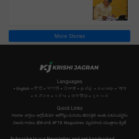
More Stories
Languages
English
हिंदी
मराठी
ਪੰਜਾਬੀ
தமிழ்
മലയാളം
বাংলা
ಕನ್ನಡ
ଓଡିଆ
অসমীয়া
ગુજરાતી
Quick Links
Home
వార్తలు
అగ్రిపీడియా
ఆరోగ్యం మరియు జీవనశైలి
జంతు పశుసంవర్ధకం
విజయ గాథలు
ఖేతి బాడి
#FTB
Magazines
వ్యవసాయ యంత్రాలు
క్విజ్
Subscribe to our Newsletter and get handpicked