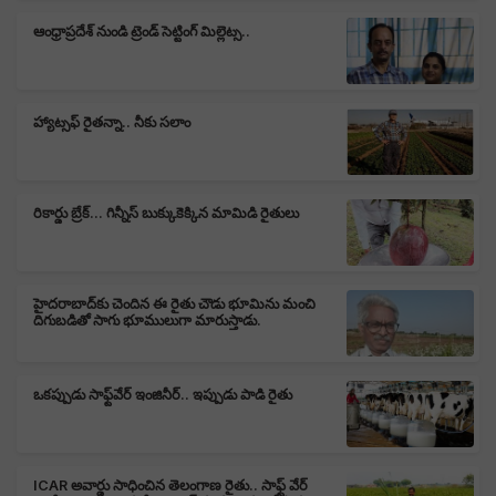
ఆంధ్రాప్రదేశ్ నుండి ట్రెండ్ సెట్టింగ్ మిల్లెట్స..
హ్యాట్సఫ్ రైతన్నా.. నీకు సలాం
రికార్డు బ్రేక్... గిన్నీస్ బుక్కుకెక్కిన మామిడి రైతులు
హైదరాబాద్‌కు చెందిన ఈ రైతు చౌడు భూమిను మంచి
దిగుబడితో సాగు భూములుగా మారుస్తాడు.
ఒకప్పుడు సాఫ్ట్‌వేర్ ఇంజినీర్.. ఇప్పుడు పాడి రైతు
ICAR అవార్డు సాధించిన తెలంగాణ రైతు.. సాఫ్ట్ వేర్