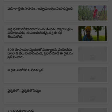
మహిళా రైతు సాహసం.. ఇప్పుడు లక్షలు సంపాదిస్తుంది
అద్దె భూమిలో కూరగాయలు పండించడం ద్వారా లక్షలు
సంపాదించడం, ఈ విజయవంతమైన రైతు కథ
తెలుసుకోండి
500 రూపాయల వ్యయంతో ముత్యాలను పండించడం
ద్వారా 5 వేలు సంపాదించండి, ప్రధాని మోడీ ఈ రైతును
ప్రశంసించారు
ఆ రైతు ఆలోచన ఓ నవకల్పన
ప్రకృతిలో...ప్రకృతితో సేద్యం
76 సంవత్సరాల రైతు