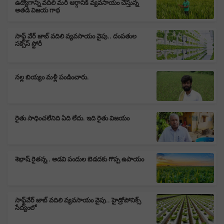
ఉద్యోగాన్ని వదిలి మరీ ఆర్గానిక్ వ్యవసాయం చేస్తున్న
అతడి విజయ గాథ
సాఫ్ట్ వేర్ జాబ్ వదిలి వ్యవసాయం వైపు.. దంపతుల
సక్సెస్ స్టోరీ
న‌ల్ల బియ్యం మ‌ళ్లీ పండించారు.
రైతు సాధించలేనిది ఏది లేదు. ఇది రైతు విజయం
శెభాష్ రైతన్న.. అడవి పందుల బెడదకు గొప్ప ఉపాయం
సాఫ్ట్‌వేర్ జాబ్ వదిలి వ్యవసాయం వైపు.. హైడ్రోపోనిక్స్
సేద్యంలో