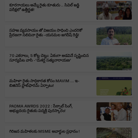
కూరగాయలు అమ్మే రైతు కూతురు .. సివిల్ జడ్జి
పరీక్షలో ఉత్తీర్ణత!
సహజ వ్యవసాయం తో విజయం సాధించి ఎందరికో
ప్రేరణగా నిలిచినా రైతు -యనమల జగదీష్ రెడ్డి!
70 ఎకరాలు, 5 కోట్ల చెట్లు: ఏకంగా అడవినే సృష్టించిన
సూర్యపేట వాసి -'దుశర్ల సత్యనారాయణ'
మహిళా రైతు సాధికారత కోసం MAVIM ... ఇ-
బిజినెస్ ప్లాట్‌ఫారమ్‌ ఏర్పాటు!
PADMA AWRDS 2022 : సేఠ్పాల్ సింగ్,
అభ్యుదయ రైతుకు పద్మశ్రీ పురస్కారం!
గిరిజన మహిళలకు MSME అవార్డుల ప్రధానం !