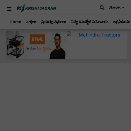
తెలుగు
Home
వార్తలు
ప్రభుత్వ పథకాలు
విద్య &ఉద్యోగ సమాచారం
అగ్రిపీడియా