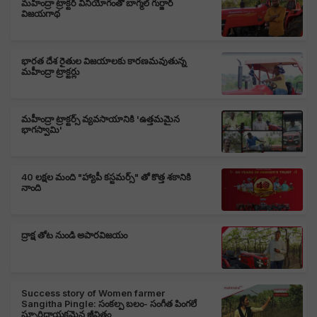
మహీంద్రా ట్రాక్టర్ వినియోగంతో బాగ్మల్ గుర్జార్
విజయగాథ
భారత దేశ రైతుల విజయాలకు కారణమవుతున్న
మహీంద్రా ట్రాక్టర్లు
మహీంద్రా ట్రాక్టర్స్ వ్యవసాయానికి 'ఉత్తమమైన
భాగస్వామి'
40 లక్షల మంది "హ్యాపీ కస్టమర్స్" తో కొత్త శకానికి
నాంది
ద్రాక్ష తోట నుండి అపారవిజయం
Success story of Women farmer
Sangitha Pingle: సంకల్ప బలం- సంగీత పింగలే
స్ఫూర్తిదాయకమైన జీవితం