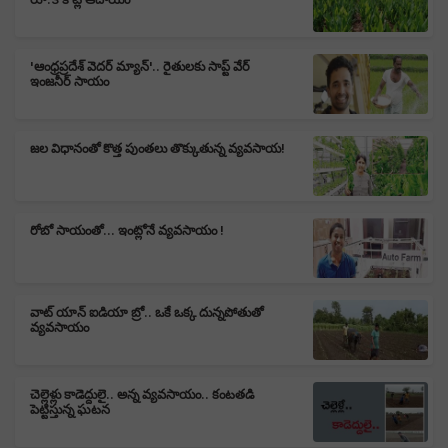
'ఆంధ్రప్రదేశ్ వెదర్ మ్యాన్'.. రైతులకు సాప్ట్ వేర్
ఇంజనీర్ సాయం
జల విధానంతో కొత్త పుంతలు తొక్కుతున్న వ్యవసాయ!
రోబో సాయంతో... ఇంట్లోనే వ్యవసాయం !
వాట్ యాన్ ఐడియా బ్రో.. ఒకే ఒక్క దున్నపోతుతో
వ్యవసాయం
చెల్లెళ్లు కాడెద్దులై.. అన్న వ్యవసాయం.. కంటతడి
పెట్టిస్తున్న ఘటన