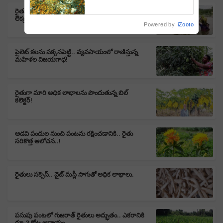
రైతులు సాహసం.. వ్యవసాయం కోసం ప్రాణాలను సైతం
లెక్క చేయకుండా..
Powered by
iZooto
పైలెట్ కలను పక్కనపెట్టి.. వ్యవసాయంలో రాణిస్తున్న
మహిళల విజయగాధ!
రైతుగా మారి అధిక లాభాలను పొందుతున్న బిల్
కలెక్టర్!
అడవి పందుల నుంచి పంటను రక్షించడానికి.. రైతు
సరికొత్త ఆలోచన..!
రైతులు సక్సెస్.. వైట్ మస్లీ సాగుతో అధిక లాభాలు.
పసుపు పంటలో గుజరాత్ రైతులు అద్భుతం.. ఎకరానికి
రూ.3 కోట్ల ఆదాయం