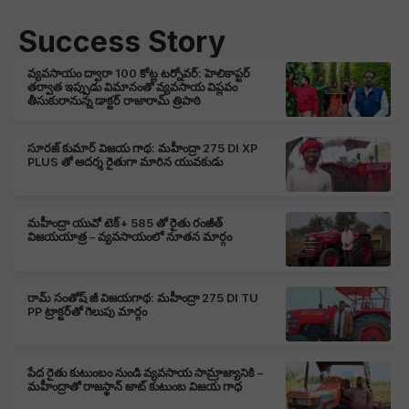
Success Story
వ్యవసాయం ద్వారా 100 కోట్ల టర్నోవర్: హెలికాప్టర్
తర్వాత ఇప్పుడు విమానంతో వ్యవసాయ విప్లవం
తీసుకురానున్న డాక్టర్ రాజారామ్ త్రిపాఠి
సూరజ్ కుమార్ విజయ గాథ: మహీంద్రా 275 DI XP
PLUS తో ఆదర్శ రైతుగా మారిన యువకుడు
మహీంద్రా యువో టెక్+ 585 తో రైతు రంజీత్
విజయయాత్ర – వ్యవసాయంలో నూతన మార్గం
రామ్ సంతోష్ జీ విజయగాథ: మహీంద్రా 275 DI TU
PP ట్రాక్టర్‌తో గెలుపు మార్గం
పేద రైతు కుటుంబం నుండి వ్యవసాయ సామ్రాజ్యానికి –
మహీంద్రాతో రాజస్థాన్ జాట్ కుటుంబ విజయ గాధ