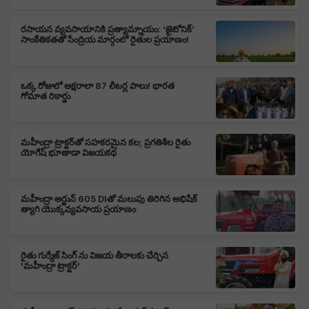
రసాయన వ్యవసాయానికి ప్రత్యామ్నాయం: ‘జైటోనిక్’
సాంకేతికతతో సేంద్రియ మార్గంలో రైతుల ప్రయాణం!
ఒక్క రోజులో అక్షరాలా 87 లీటర్ల పాలు! భారత
గోమాత రికార్డు
మహీంద్రా ట్రాక్టర్‌తో సహకరమైన కల; ప్రగతిశీల రైతు
యోగేష్ భూతాడా విజయకథ
మహీంద్రా అర్జున్ 605 DIతో మలుపు తిరిగిన అభిషేక్
త్యాగి యొక్కవ్యవసాయ ప్రయాణం
రైతు గుర్మేజ్ సింగ్ ను విజయ తీరాలకు చేర్చిన
'మహీంద్రా ట్రాక్టర్‌'