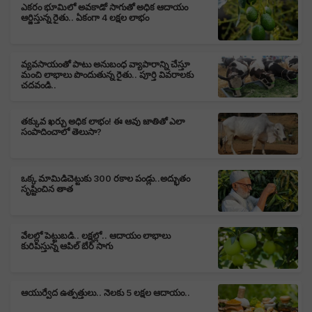
ఎకరం భూమిలో అవకాడో సాగుతో అధిక ఆదాయం
ఆర్జిస్తున్న రైతు.. ఏకంగా 4 లక్షల లాభం
వ్యవసాయంతో పాటు అనుబంధ వ్యాపారాన్ని చేస్తూ
మంచి లాభాలు పొందుతున్న రైతు.. పూర్తి వివరాలకు
చదవండి..
తక్కువ ఖర్చు అధిక లాభం! ఈ ఆవు జాతితో ఎలా
సంపాదించాలో తెలుసా?
ఒక్క మామిడిచెట్టుకు 300 రకాల పండ్లు..అద్భుతం
సృష్టించిన తాత
వేలల్లో పెట్టుబడి.. లక్షల్లో.. ఆదాయం లాభాలు
కురిపిస్తున్న ఆపిల్ బేర్ సాగు
ఆయుర్వేద ఉత్పత్తులు.. నెలకు 5 లక్షల ఆదాయం..