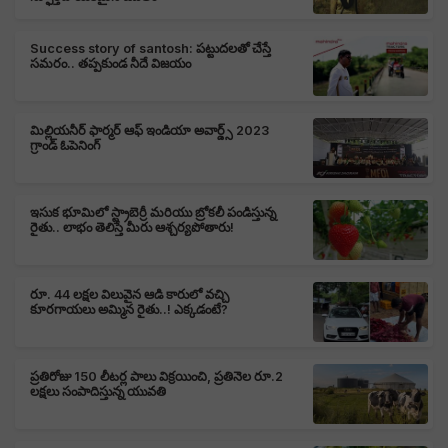
Success story of santosh: పట్టుదలతో చేస్తే
సమరం.. తప్పకుండ నీదే విజయం
మిల్లియనీర్ ఫార్మర్ ఆఫ్ ఇండియా అవార్డ్స్ 2023
గ్రాండ్ ఓపెనింగ్
ఇసుక భూమిలో స్ట్రాబెర్రీ మరియు బ్రోకలీ పండిస్తున్న
రైతు.. లాభం తెలిస్తే మీరు ఆశ్చర్యపోతారు!
రూ. 44 లక్షల విలువైన ఆడి కారులో వచ్చి
కూరగాయలు అమ్మిన రైతు..! ఎక్కడంటే?
ప్రతిరోజు 150 లీటర్ల పాలు విక్రయించి, ప్రతినెల రూ.2
లక్షలు సంపాదిస్తున్న యువతి