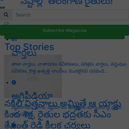
నష్టాల్లో తెలంగాణ రైతులు!
Subscribe Magazine
Subscribe Magazine
Top Stories
వార్తలు
తాజా వార్తలు, వాతావరణ నవీకరణలు, పరిశ్రమ వార్తలు, వస్తువుల
నవీకరణ, కొత్త ఉత్పత్తి లాంచ్‌లు మొదలైనవి చదవండి...
అగ్రిపీడియా
నకిలీ విత్తనాలు అమ్మితే ఆ యాక్టు
వ్యవసాయం, సాగు, వ్యవసాయ ఉత్పత్తుల మార్కెటింగ్‌పై ప్రతిదీ
కింద శిక్ష, రైతుల భద్రతకు సీఎం
తెలుసుకోండి.
రేవంత్ రెడ్డి కీలక చర్యలు