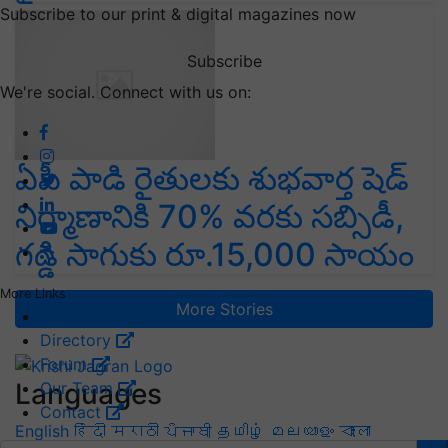
Subscribe to our print & digital magazines now
Subscribe
We're social. Connect with us on:
ఏపీ పాడి రైతులకు శుభవార్త షెడ్
నిర్మాణానికి 70% వరకు సబ్సిడీ,
గడ్డి సాగుకు రూ.15,000 సాయం
More Links
More Stories
Events
Directory
Forum
Languages
Our Team
Contact
English
हिंदी
मराठी
ਪੰਜਾਬੀ
தமிழ்
മലയാളം
বাংলা