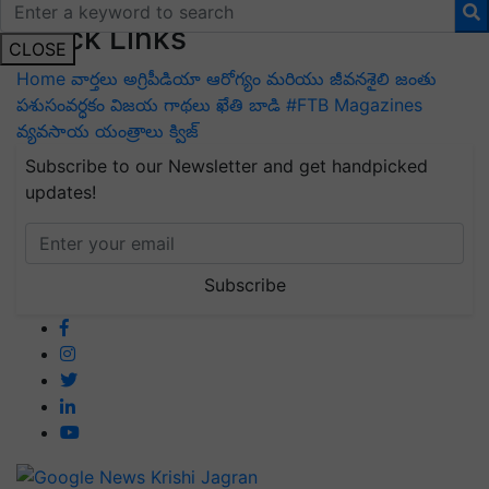
ಕನ್ನಡ
ଓଡିଆ
অসমীয়া
ગુજરાતી
Quick Links
CLOSE
Home
వార్తలు
అగ్రిపీడియా
ఆరోగ్యం మరియు జీవనశైలి
జంతు
పశుసంవర్ధకం
విజయ గాథలు
ఖేతి బాడి
#FTB
Magazines
వ్యవసాయ యంత్రాలు
క్విజ్
Subscribe to our Newsletter and get handpicked
updates!
Subscribe