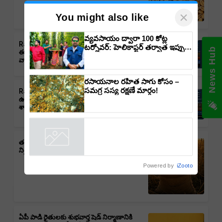
×
You might also like
వ్యవసాయం ద్వారా 100 కోట్ల
Rain Alert: తెలంగాణలో వర్షాలు,
టర్నోవర్: హెలికాప్టర్ తర్వాత ఇప్పుడు
News Hub
ఈదురుగాలులు, తుఫాన్లు వచ్చే అవకాశం:
విమానంతో వ్యవసాయ విప్లవం
వాతావరణ శాఖ హెచ్చరిక
తీసుకురానున్న డాక్టర్ రాజారామ్
త్రిపాఠి
రసాయనాల రహిత సాగు కోసం –
సమగ్ర సస్య రక్షణే మార్గం!
Rain Alert : ఆంధ్రప్రదేశ్‌లో వర్షాలు,
ఉరుములు, ఈదురుగాలుల ముప్పు: వాతావరణ
శాఖ హెచ్చరిక
తడిసిన ధాన్యానికీ భరోసా – తెలంగాణ ప్రభుత్వం
నిర్ణయం, రైతులకు ఊరట
Powered by
iZooto
ఏపీ పాడి రైతులకు శుభవార్త షెడ్ నిర్మాణానికి