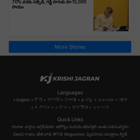
70% వరకు సబ్సిడీ, గడ్డి సాగుకు రూ.15,000
సాయం
More Stories
Languages
English
हिंदी
मराठी
ਪੰਜਾਬੀ
தமிழ்
മലയാളം
বাংলা
ಕನ್ನಡ
ଓଡିଆ
অসমীয়া
ગુજરાતી
Quick Links
Home
వార్తలు
అగ్రిపీడియా
ఆరోగ్యం మరియు జీవనశైలి
జంతు పశుసంవర్ధకం
విజయ గాథలు
ఖేతి బాడి
#FTB
Magazines
వ్యవసాయ యంత్రాలు
క్విజ్