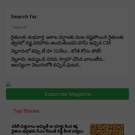
Search for
:
nellore
రైతులకు శుభవార్త: అకాల వర్షాలకు పంట నష్టపోయిన రైతులకు
త్వరలో నష్ట పరిహారం అందుతుందని హామీ ఇచ్చిన CM
నెల్లూరులో కప్పు టీ రూ.10వేలు.. బోణి కోసం పోటీ!
నెల్లూరు: అమ్మఒడి నగదు స్వాహా చేసిన వాలంటీరు..
ఆలస్యంగా వెలుగులోకి వచ్చిన ఘటన..
Subscribe Magazine
Top Stories
నకిలీ విత్తనాలు అమ్మితే ఆ యాక్టు కింద శిక్ష,
రైతుల భద్రతకు సీఎం రేవంత్ రెడ్డి కీలక చర్యలు