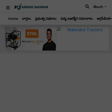
తెలుగు
Home
వార్తలు
ప్రభుత్వ పథకాలు
విద్య &ఉద్యోగ సమాచారం
అగ్రిపీడియా