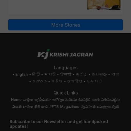
More Stories
Languages
English
हिंदी
मराठी
ਪੰਜਾਬੀ
தமிழ்
മലയാളം
বাংলা
ಕನ್ನಡ
ଓଡିଆ
অসমীয়া
ગુજરાતી
Quick Links
Home
వార్తలు
అగ్రిపీడియా
ఆరోగ్యం మరియు జీవనశైలి
జంతు పశుసంవర్ధకం
విజయ గాథలు
ఖేతి బాడి
#FTB
Magazines
వ్యవసాయ యంత్రాలు
క్విజ్
Subscribe to our Newsletter and get handpicked
updates!