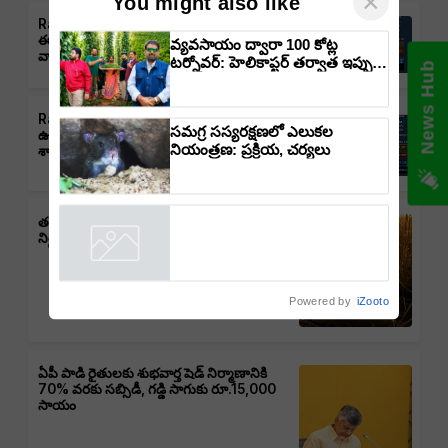
×
You might also like
Rain Alert: తెలంగాణలో వర్షాలు,
ఈదురుగాలులు, తుఫాన్లు వచ్చే అవకాశం:
వ్యవసాయం ద్వారా 100 కోట్ల
వాతావరణ శాఖ హెచ్చరిక
టర్నోవర్: హెలికాప్టర్ తర్వాత ఇప్పుడు
News Hub
విమానంతో వ్యవసాయ విప్లవం
తీసుకురానున్న డాక్టర్ రాజారామ్
త్రిపాఠి
Rain Alert : ఆంధ్రప్రదేశ్‌లో వర్షాలు,
సమగ్ర సస్యరక్షణలో ఎలుకల
ఉరుములు, ఈదురుగాలుల ముప్పు: వాతావరణ
నియంత్రణ: ప్రక్రియ, చర్యలు
శాఖ హెచ్చరిక
తడిసిన ధాన్యానికీ భరోసా – తెలంగాణ ప్రభుత్వం
నిర్ణయం, రైతులకు ఊరట
Powered by
iZooto
ఏపీ పాడి రైతులకు శుభవార్త షెడ్ నిర్మాణానికి
70% వరకు సబ్సిడీ, గడ్డి సాగుకు రూ.15,000
సాయం