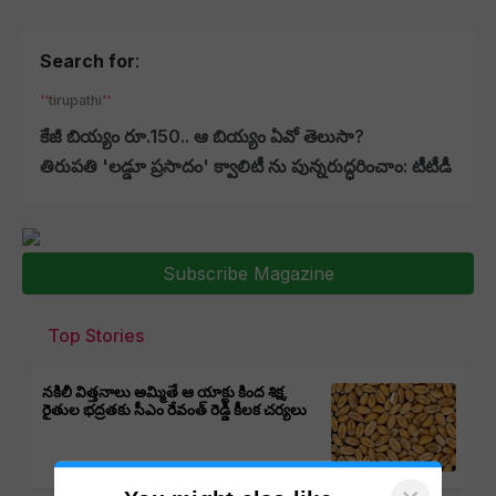
Search for
:
tirupathi
కేజీ బియ్యం రూ.150.. ఆ బియ్యం ఏవో తెలుసా?
తిరుపతి 'లడ్డూ ప్రసాదం' క్వాలిటీ ను పున్నరుద్ధరించాం: టీటీడీ
Subscribe Magazine
Top Stories
నకిలీ విత్తనాలు అమ్మితే ఆ యాక్టు కింద శిక్ష,
రైతుల భద్రతకు సీఎం రేవంత్ రెడ్డి కీలక చర్యలు