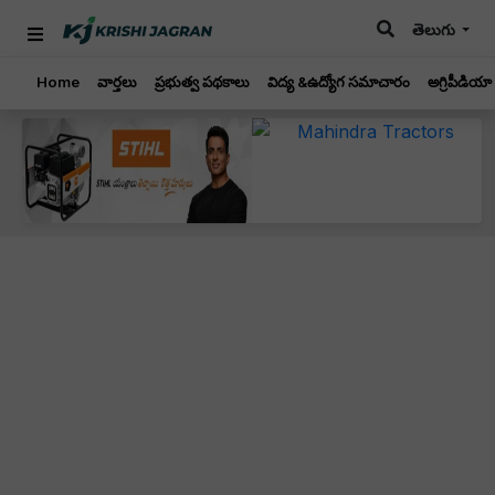
తెలుగు
Home
వార్తలు
ప్రభుత్వ పథకాలు
విద్య &ఉద్యోగ సమాచారం
అగ్రిపీడియా