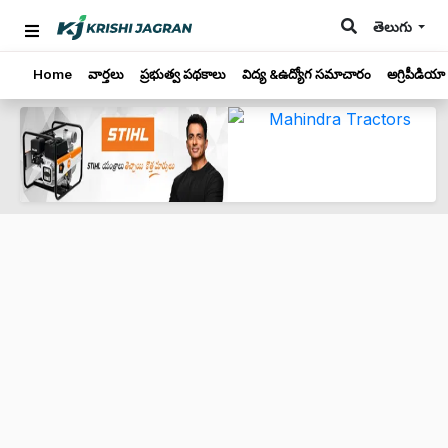
తెలుగు
Home
వార్తలు
ప్రభుత్వ పథకాలు
విద్య &ఉద్యోగ సమాచారం
అగ్రిపీడియా