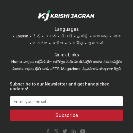
Languages
English
हिंदी
मराठी
ਪੰਜਾਬੀ
தமிழ்
മലയാളം
বাংলা
ಕನ್ನಡ
ଓଡିଆ
অসমীয়া
ગુજરાતી
Quick Links
Home
వార్తలు
అగ్రిపీడియా
ఆరోగ్యం మరియు జీవనశైలి
జంతు పశుసంవర్ధకం
విజయ గాథలు
ఖేతి బాడి
#FTB
Magazines
వ్యవసాయ యంత్రాలు
క్విజ్
Subscribe to our Newsletter and get handpicked
updates!
Subscribe