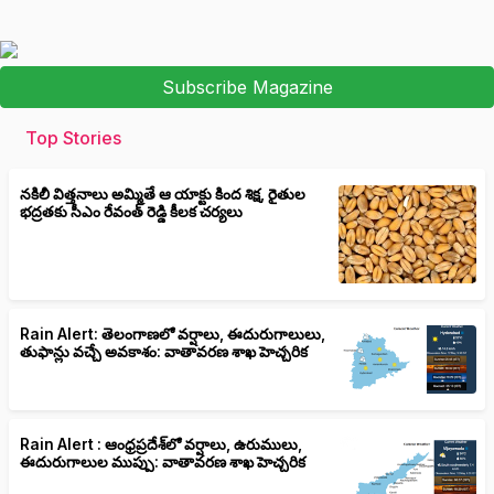
Subscribe Magazine
Top Stories
నకిలీ విత్తనాలు అమ్మితే ఆ యాక్టు కింద శిక్ష, రైతుల
భద్రతకు సీఎం రేవంత్ రెడ్డి కీలక చర్యలు
Rain Alert: తెలంగాణలో వర్షాలు, ఈదురుగాలులు,
తుఫాన్లు వచ్చే అవకాశం: వాతావరణ శాఖ హెచ్చరిక
Rain Alert : ఆంధ్రప్రదేశ్‌లో వర్షాలు, ఉరుములు,
ఈదురుగాలుల ముప్పు: వాతావరణ శాఖ హెచ్చరిక