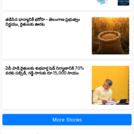
తడిసిన ధాన్యానికీ భరోసా – తెలంగాణ ప్రభుత్వం
నిర్ణయం, రైతులకు ఊరట
ఏపీ పాడి రైతులకు శుభవార్త షెడ్ నిర్మాణానికి 70%
వరకు సబ్సిడీ, గడ్డి సాగుకు రూ.15,000 సాయం
More Stories