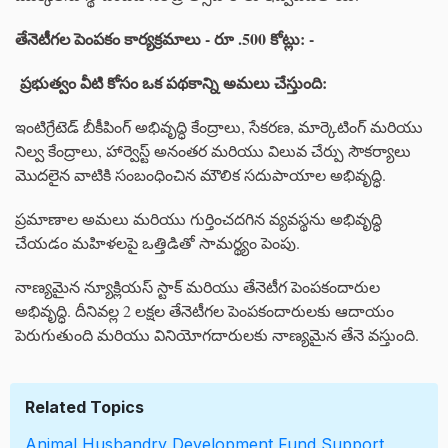
తేనెటీగల
పెంపకం
కార్యక్రమాలు
-
రూ
.500
కోట్లు
: -
ప్రభుత్వం
వీటి
కోసం
ఒక
పథకాన్ని
అమలు
చేస్తుంది
:
ఇంటిగ్రేటెడ్ బీకీపింగ్ అభివృద్ధి కేంద్రాలు, సేకరణ, మార్కెటింగ్ మరియు
నిల్వ కేంద్రాలు, హార్వెస్ట్ అనంతర మరియు విలువ చేర్పు సౌకర్యాలు
మొదలైన వాటికి సంబంధించిన మౌలిక సదుపాయాల అభివృద్ధి.
ప్రమాణాల అమలు మరియు గుర్తించదగిన వ్యవస్థను అభివృద్ధి
చేయడం మహిళలపై ఒత్తిడితో సామర్థ్యం పెంపు.
నాణ్యమైన న్యూక్లియస్ స్టాక్ మరియు తేనెటీగ పెంపకందారుల
అభివృద్ధి. దీనివల్ల 2 లక్షల తేనెటీగల పెంపకందారులకు ఆదాయం
పెరుగుతుంది మరియు వినియోగదారులకు నాణ్యమైన తేనె వస్తుంది.
Related Topics
Animal Husbandry
Development Fund
Support