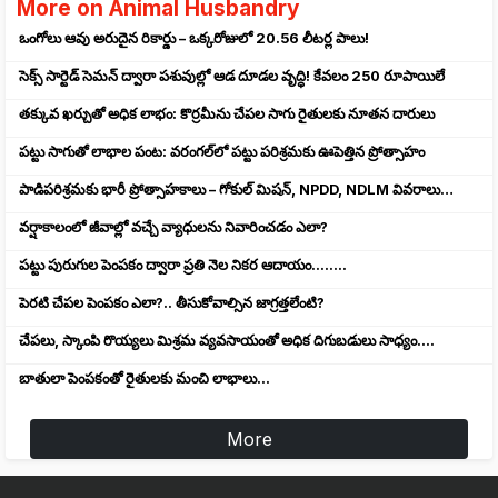
More on Animal Husbandry
ఒంగోలు ఆవు అరుదైన రికార్డు – ఒక్కరోజులో 20.56 లీటర్ల పాలు!
సెక్స్‌ సార్టెడ్‌ సెమన్‌ ద్వారా పశువుల్లో ఆడ దూడల వృద్ధి! కేవలం 250 రూపాయిలే
తక్కువ ఖర్చుతో అధిక లాభం: కొర్రమీను చేపల సాగు రైతులకు నూతన దారులు
పట్టు సాగుతో లాభాల పంట: వరంగల్‌లో పట్టు పరిశ్రమకు ఊపెత్తిన ప్రోత్సాహం
పాడిపరిశ్రమకు భారీ ప్రోత్సాహకాలు – గోకుల్ మిషన్, NPDD, NDLM వివరాలు…
వర్షాకాలంలో జీవాల్లో వచ్చే వ్యాధులను నివారించడం ఎలా?
పట్టు పురుగుల పెంపకం ద్వారా ప్రతి నెల నికర ఆదాయం........
పెరటి చేపల పెంపకం ఎలా?.. తీసుకోవాల్సిన జాగ్రత్తలేంటి?
చేపలు, స్కాంపి రొయ్యలు మిశ్రమ వ్యవసాయంతో అధిక దిగుబడులు సాధ్యం....
బాతులా పెంపకంతో రైతులకు మంచి లాభాలు...
More