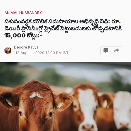
ANIMAL HUSBANDRY
పశుసంవర్ధక మౌలిక సదుపాయాల అభివృద్ధి నిధి: రూ.
డెయిరీ ప్రాసెసింగ్లో ప్రైవేట్ పెట్టుబడులకు తోడ్పడటానికి
15,000 కోట్లు:-
Desore Kavya
12 August, 2020 12:00 PM IST