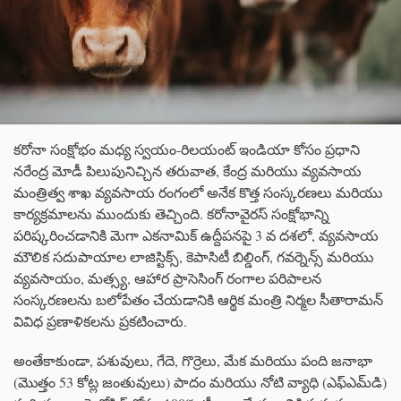
కరోనా సంక్షోభం మధ్య స్వయం-రిలయంట్ ఇండియా కోసం ప్రధాని
నరేంద్ర మోడీ పిలుపునిచ్చిన తరువాత, కేంద్ర మరియు వ్యవసాయ
మంత్రిత్వ శాఖ వ్యవసాయ రంగంలో అనేక కొత్త సంస్కరణలు మరియు
కార్యక్రమాలను ముందుకు తెచ్చింది. కరోనావైరస్ సంక్షోభాన్ని
పరిష్కరించడానికి మెగా ఎకనామిక్ ఉద్దీపనపై 3 వ దశలో, వ్యవసాయ
మౌలిక సదుపాయాల లాజిస్టిక్స్, కెపాసిటీ బిల్డింగ్, గవర్నెన్స్ మరియు
వ్యవసాయం, మత్స్య, ఆహార ప్రాసెసింగ్ రంగాల పరిపాలన
సంస్కరణలను బలోపేతం చేయడానికి ఆర్థిక మంత్రి నిర్మల సీతారామన్
వివిధ ప్రణాళికలను ప్రకటించారు.
అంతేకాకుండా, పశువులు, గేదె, గొర్రెలు, మేక మరియు పంది జనాభా
(మొత్తం 53 కోట్ల జంతువులు) పాదం మరియు నోటి వ్యాధి (ఎఫ్‌ఎమ్‌డి)