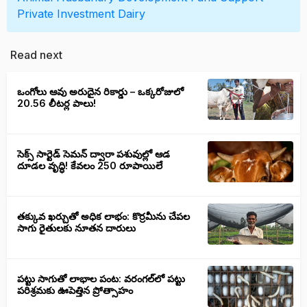
Private Investment
Dairy
Read next
ఒంగోలు ఆవు అరుదైన రికార్డు – ఒక్కరోజులో
20.56 లీటర్ల పాలు!
సెక్స్‌ సార్టెడ్‌ సెమన్‌ ద్వారా పశువుల్లో ఆడ
దూడల వృద్ధి! కేవలం 250 రూపాయిలే
తక్కువ ఖర్చుతో అధిక లాభం: కొర్రమీను చేపల
సాగు రైతులకు నూతన దారులు
పట్టు సాగుతో లాభాల పంట: వరంగల్‌లో పట్టు
పరిశ్రమకు ఊపెత్తిన ప్రోత్సాహం