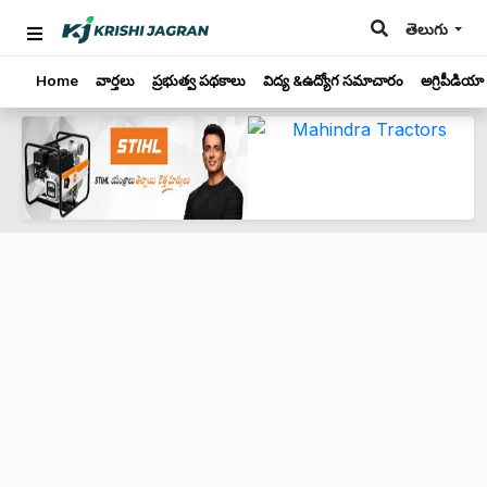
తెలుగు
Home
వార్తలు
ప్రభుత్వ పథకాలు
విద్య &ఉద్యోగ సమాచారం
అగ్రిపీడియా