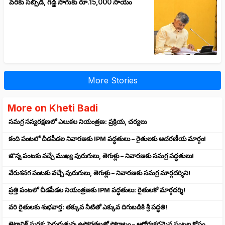
వరకు సబ్సిడీ, గడ్డి సాగుకు రూ.15,000 సాయం
More Stories
More on Kheti Badi
సమగ్ర సస్యరక్షణలో ఎలుకల నియంత్రణ: ప్రక్రియ, చర్యలు
కంది పంటలో చీడపీడల నివారణకు IPM పద్ధతులు – రైతులకు ఆచరణీయ మార్గం!
జొన్న పంటకు వచ్చే ముఖ్య పురుగులు, తెగుళ్లు – నివారణకు సమగ్ర పద్ధతులు!
వేరుశనగ పంటకు వచ్చే పురుగులు, తెగుళ్లు – నివారణకు సమగ్ర మార్గదర్శిని!
ప్రత్తి పంటలో చీడపీడల నియంత్రణకు IPM పద్ధతులు: రైతులకో మార్గదర్శి!
వరి రైతులకు శుభవార్త: తక్కువ నీటితో ఎక్కువ దిగుబడికి శ్రీ పద్ధతి!
జైటానిక్ సురక్ష: పెరుగుతున్న ఉష్ణోగ్రతలతో పోరాటం – ఆరోగ్యకరమైన పంటల కోసం