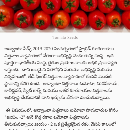
Tomato Seeds
అడ్వాంటా సీడ్స్ 2019-2020 సంవత్సరంలో హైబ్రిడ్ కూరగాయల
విత్తనాల వ్యాపారంలో వేగంగా అభివృద్ధి చెందుతున్న సంస్థ. ఇది
పూర్తిగా భారతీయ సంస్థ, రైతుల ప్రయోజనాలకు అధిక ప్రాధాన్యత
ఇస్తుంది. దాని బలమైన పరిశోధన మరియు అభివృద్ధి మరియు
నిర్వహణతో, లేడీ ఫింగర్ విత్తనాల వ్యాపారంలో కంపెనీ మొదటి
స్థానాన్ని కలిగి ఉంది. అడ్వాంటా విత్తనాలు టమోటా, మిరపకాయ,
కాలీఫ్లవర్, స్వీట్ కార్న్ మరియు ఇతర కూరగాయల విత్తనాలను
అభివృద్ధి చేయడానికి దాని ఖర్చును వేగంగా పెంచుతున్నాయి.
ఈ విషయంలో, అడ్వాంటా విత్తనాలు టమోటా సాగుదారుల కోసం
"జయం -2" అనే కొత్త రకాల టమోటా విత్తనాలను
తీసుకువచ్చాయి.జయం - 2 ఒక ప్రత్యేకమైన రకం, వేసవి కాలంలో