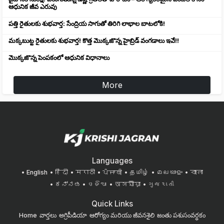
ఆధునిక జీవ ఎరువు
పత్తి రైతులకు శుభవార్త: సేంద్రియ సాగుతో తిరిగి లాభాల బాటలోకి!
మక్కబుట్ట రైతులకు శుభవార్త! కొత్త మొక్కజొన్న హైబ్రిడ్ వంగడాలు ఇవే!!
మొక్కజొన్న పెంపకంలో ఆధునిక విధానాలు
More
Languages
English
हिंदी
मराठी
ਪੰਜਾਬੀ
தமிழ்
മലയാളം
বাংলা
ಕನ್ನಡ
ଓଡିଆ
অসমীয়া
ગુજરાતી
Quick Links
Home
వార్తలు
అగ్రిపీడియా
ఆరోగ్యం మరియు జీవనశైలి
జంతు పశుసంవర్ధకం