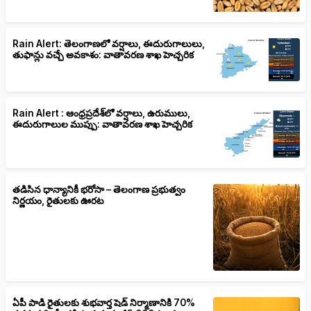
Rain Alert: తెలంగాణలో వర్షాలు, ఈదురుగాలులు,
తుఫాన్లు వచ్చే అవకాశం: వాతావరణ శాఖ హెచ్చరిక
Rain Alert : ఆంధ్రప్రదేశ్‌లో వర్షాలు, ఉరుములు,
ఈదురుగాలుల ముప్పు: వాతావరణ శాఖ హెచ్చరిక
తడిసిన ధాన్యానికీ భరోసా – తెలంగాణ ప్రభుత్వం
నిర్ణయం, రైతులకు ఊరట
ఏపీ పాడి రైతులకు శుభవార్త షెడ్ నిర్మాణానికి 70%