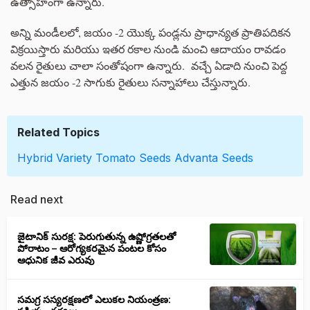
ఉత్సాహంగా ఉన్నారు.
అన్ని మండీలలో, జయం -2 యొక్క పండ్లను ప్రాధాన్యత ప్రాతిపదికన
విక్రయిస్తారు మరియు ఇతర రకాల నుండి మంచి ఆదాయం రావడం
వలన రైతులు చాలా సంతోషంగా ఉన్నారు. వచ్చే ఏడాది నుంచి పెద్ద
ఎత్తున జయం -2 సాగుకు రైతులు సన్నాహాలు చేస్తున్నారు.
Related Topics
Hybrid Variety
Tomato Seeds
Advanta Seeds
Read next
జైటానిక్ సురక్ష: పెరుగుతున్న ఉష్ణోగ్రతలతో
పోరాటం – ఆరోగ్యకరమైన పంటల కోసం
ఆధునిక జీవ ఎరువు
సమగ్ర సస్యరక్షణలో ఎలుకల నియంత్రణ: