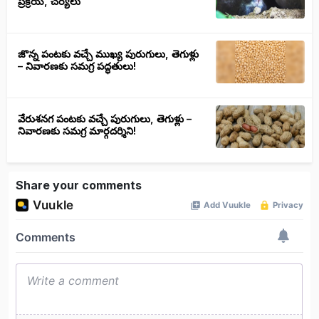
ప్రక్రియ, చర్యలు
జొన్న పంటకు వచ్చే ముఖ్య పురుగులు, తెగుళ్లు
– నివారణకు సమగ్ర పద్ధతులు!
వేరుశనగ పంటకు వచ్చే పురుగులు, తెగుళ్లు –
నివారణకు సమగ్ర మార్గదర్శిని!
Share your comments