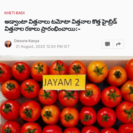
KHETI BADI
అడ్వాంటా విత్తనాలు టమోటా విత్తనాల కొత్త హైబ్రిడ్
విత్తనాల రకాలు ప్రారంభించాయి:-
Desore Kavya
21 August, 2020 12:00 PM IST