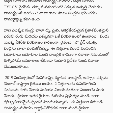
అధిక ఫలాలను పొందగల సామర్థ్యం మరియు అధిక సహనం
TYLCV వైరస్‌కు. తక్కువ సమయంలో ఎక్కువ ఉత్పత్తి చేయగల
సామర్ధ్యంతో జయం -2 చాలా కాలం పాటు పండ్లను భరించగల
సామర్థ్యాన్ని కలిగి ఉంది.
దాని మొక్కల పండ్లు చాలా దృ, మైన, ఆకర్షణీయమైన ప్రకాశవంతమైన
ఎరుపు రంగు మరియు ఎక్కువగా ఒకే పరిమాణంలో ఉంటాయి. పండు
యొక్క ఏకరీతి పరిమాణం కారణంగా, రైతులు "ఎ" గ్రేడ్ యొక్క
పండ్లను చాలా పెంచుకోవచ్చు. ఈ విత్తనాల నుండి పండించిన
టమోటాలు టమోటాల మంచి నాణ్యత కారణంగా రవాణా సమయంలో
కుళ్ళిపోయే అవకాశాలు లేకుండా సుదూర ప్రదేశం నుండి రవాణా
చేయబడతాయి.
2019 సంవత్సరంలో మహారాష్ట్ర, కర్ణాటక, రాజస్థాన్, అస్సాం, పశ్చిమ
బెంగాల్ రాష్ట్రాల రైతులు జయం -2 విత్తనాలను ఉపయోగించి
పంటలను సాగు చేశారు మరియు విజయవంతంగా పంటలను సాగు
చేశారు. రైతులు ఇతర రైతులు మరియు ప్రభుత్వం నుండి చాలా
ప్రోత్సాహకరమైన స్పందన పొందుతున్నారు. ఈ విత్తనాల దిగుబడి
సామర్థ్యం మరియు వ్యాధి-నిరోధకత చాలా మంది రైతులు