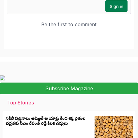
Subscribe Magazine
Top Stories
నకిలీ విత్తనాలు అమ్మితే ఆ యాక్టు కింద శిక్ష, రైతుల
భద్రతకు సీఎం రేవంత్ రెడ్డి కీలక చర్యలు