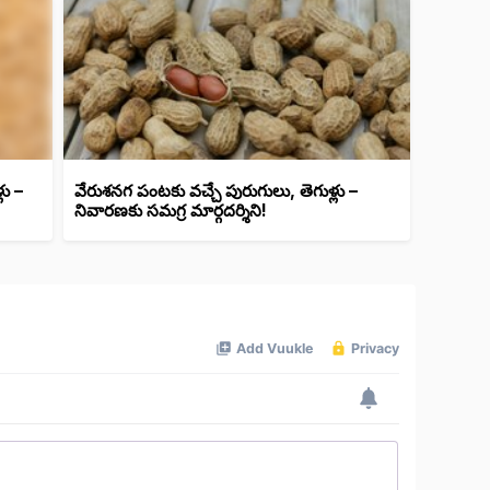
లు –
వేరుశనగ పంటకు వచ్చే పురుగులు, తెగుళ్లు –
నివారణకు సమగ్ర మార్గదర్శిని!