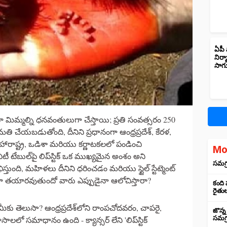
ఏపీ 
నిర్
సాగ
ా మిమ్మల్ని ధనవంతులుగా చేస్తాయి; ప్రతి సంవత్సరం 250
ి చేయబడుతోంది, దీనిని ప్రధానంగా ఆంధ్రప్రదేశ్, కేరళ,
మహారాష్ట్ర, ఒడిశా మరియు కర్ణాటకలలో పండించి
Mo
ిటీ టేబుల్‌పై లిప్‌స్టిక్‌ ఒక ముఖ్యమైన అంశం అని
సమగ్ర
్తుంది, మహిళలు దీనిని ధరించడం మరియు స్టైల్ స్టేట్మెంట్
 ఎలా తయారవుతుందో వారు ఎప్పుడైనా ఆలోచిస్తారా?
కంది
రైతు
మీకు తెలుసా? ఆంధ్రప్రదేశ్‌లోని రాంపచోదవరం, చాపరై,
జొన్న
లో సమాధానం ఉంది - క్యాన్సర్ లేని 'లిప్‌స్టిక్
సమగ్ర