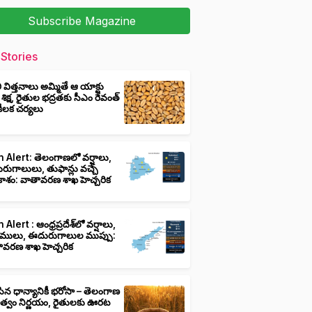
Subscribe Magazine
Stories
ీ విత్తనాలు అమ్మితే ఆ యాక్టు
 శిక్ష, రైతుల భద్రతకు సీఎం రేవంత్
ి కీలక చర్యలు
 Alert: తెలంగాణలో వర్షాలు,
ుగాలులు, తుఫాన్లు వచ్చే
ాశం: వాతావరణ శాఖ హెచ్చరిక
 Alert : ఆంధ్రప్రదేశ్‌లో వర్షాలు,
ములు, ఈదురుగాలుల ముప్పు:
ావరణ శాఖ హెచ్చరిక
ిన ధాన్యానికీ భరోసా – తెలంగాణ
ుత్వం నిర్ణయం, రైతులకు ఊరట