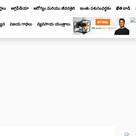
్తలు
అగ్రిపీడియా
ఆరోగ్యం మరియు జీవనశైలి
జంతు పశుసంవర్ధకం
ఖేతి బాడి
యాన
విజయ గాథలు
వ్యవసాయ యంత్రాలు