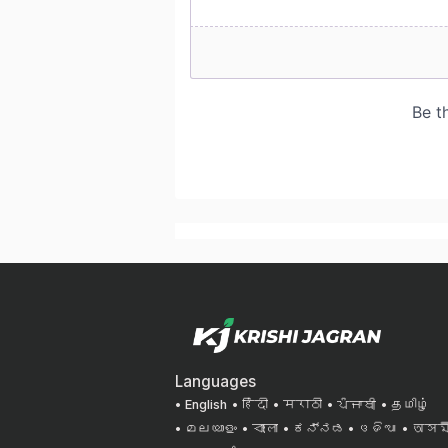
Languages
English
हिंदी
मराठी
ਪੰਜਾਬੀ
தமிழ்
മലയാളം
বাংলা
ಕನ್ನಡ
ଓଡିଆ
অসমী