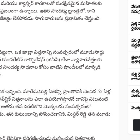
లు మరియు క్యాన్సర్ కారకాలతో సురక్షితమైన మహిళలకు
వేరుశ
రమలో ప్రబలంగా ఉన్నాయి. ఇతర సౌందర్య బ్రాండ్లలో. కాని
సమగ్ర
 వాణిజ్యం లేకపోవడం సాగుదారులను ప్రభావితం చేస్తుంది.
ప్రత్
రైతుల
వరి ర
పద్ధతి
నట్లుగా, ఒక జాబ్రా విత్తనాన్ని సంవత్సరంలో మూడుసార్లు
జైటాన
ోఆపరేటివ్ కార్పొరేషన్ (జిసిసి) లేదా వ్యాపారవేత్తలకు
ఆరోగ
సౌందర్య సాధనాల కోసం వాటిని షాండీలలో మార్పిడి
ు.
పత్తి
బాటల
ఇచ్చింది. మారేడుమిల్లి ఏజెన్సీ ప్రాంతానికి చెందిన 55 ఏళ్ల
మక్కబ
వంగడ
 / లిప్‌స్టిక్ విత్తనాలను ఎలా ఉపయోగిస్తారనే దానిపై ఎటువంటి
నీ అతను తన పెరటిలోని మొక్కలను సంవత్సరంలో
మొక్
ు. తన కుటుంబాన్ని పోషించడానికి, మిస్టర్ రెడ్డి తన మూడు
ర్ లేనివిగా పరిగణించబడుతున్నందున విత్తనాలకు