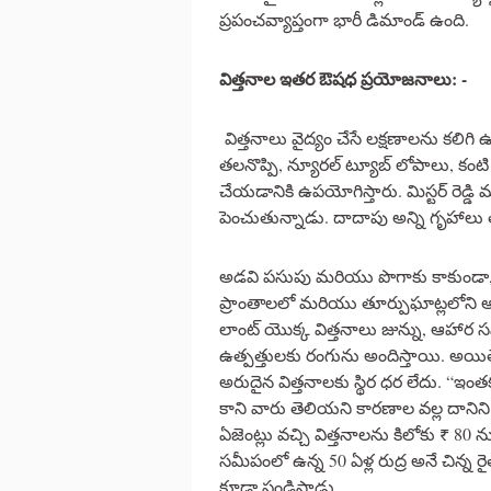
ప్రపంచవ్యాప్తంగా భారీ డిమాండ్ ఉంది.
విత్తనాల
ఇతర
ఔషధ
ప్రయోజనాలు
: -
విత్తనాలు వైద్యం చేసే లక్షణాలను కలి
తలనొప్పి, న్యూరల్ ట్యూబ్ లోపాలు, కం
చేయడానికి ఉపయోగిస్తారు. మిస్టర్ రెడ్
పెంచుతున్నాడు. దాదాపు అన్ని గృహాలు 
అడవి పసుపు మరియు పొగాకు కాకుండా, 
ప్రాంతాలలో మరియు తూర్పుఘాట్లలోని అన
లాంట్ యొక్క విత్తనాలు జున్ను, ఆహార స
ఉత్పత్తులకు రంగును అందిస్తాయి. అయితే,
అరుదైన విత్తనాలకు స్థిర ధర లేదు. “ఇంత
కాని వారు తెలియని కారణాల వల్ల దానిన
ఏజెంట్లు వచ్చి విత్తనాలను కిలోకు ₹ 80 
సమీపంలో ఉన్న 50 ఏళ్ల రుద్ర అనే చిన్
కూడా పండిస్తాడు.