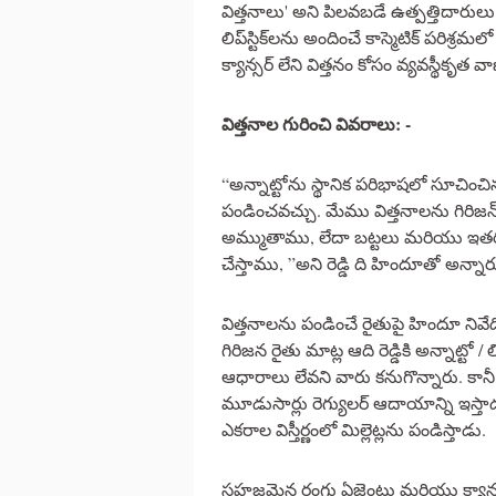
విత్తనాలు' అని పిలవబడే ఉత్పత్తిదారు
లిప్‌స్టిక్‌లను అందించే కాస్మెటిక్ పరిశ్
క్యాన్సర్ లేని విత్తనం కోసం వ్యవస్థీకృత
విత్తనాల
గురించి
వివరాలు
: -
“అన్నాట్టోను స్థానిక పరిభాషలో సూచించి
పండించవచ్చు. మేము విత్తనాలను గిరిజన్ క
అమ్ముతాము, లేదా బట్టలు మరియు ఇతర 
చేస్తాము, ”అని రెడ్డి ది హిందూతో అన్నార
విత్తనాలను పండించే రైతుపై హిందూ నివేదిక 
గిరిజన రైతు మాట్ల ఆది రెడ్డికి అన్నాట్టో
ఆధారాలు లేవని వారు కనుగొన్నారు. కా
మూడుసార్లు రెగ్యులర్ ఆదాయాన్ని ఇస్తాడ
ఎకరాల విస్తీర్ణంలో మిల్లెట్లను పండిస్తాడు.
సహజమైన రంగు ఏజెంట్లు మరియు క్యాన్స