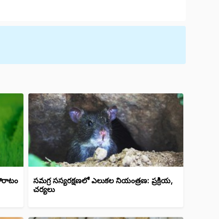
 పోరాటం
సమగ్ర సస్యరక్షణలో ఎలుకల నియంత్రణ: ప్రక్రియ,
చర్యలు