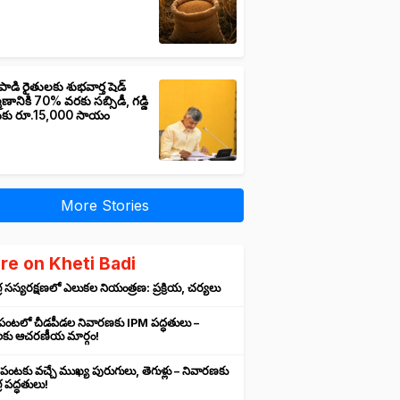
పాడి రైతులకు శుభవార్త షెడ్
మాణానికి 70% వరకు సబ్సిడీ, గడ్డి
ుకు రూ.15,000 సాయం
More Stories
re on Kheti Badi
 సస్యరక్షణలో ఎలుకల నియంత్రణ: ప్రక్రియ, చర్యలు
 పంటలో చీడపీడల నివారణకు IPM పద్ధతులు –
లకు ఆచరణీయ మార్గం!
 పంటకు వచ్చే ముఖ్య పురుగులు, తెగుళ్లు – నివారణకు
 పద్ధతులు!