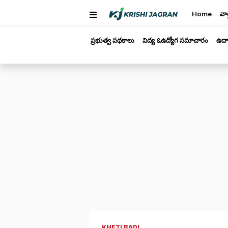
Home
వార
ప్రభుత్వ పథకాలు
విద్య &ఉద్యోగ సమాచారం
ఉద్
KHETI BADI