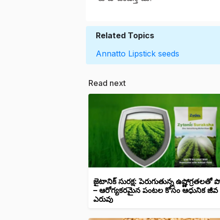
Related Topics
Annatto
Lipstick seeds
Read next
జైటానిక్ సురక్ష: పెరుగుతున్న ఉష్ణోగ్రతలతో
– ఆరోగ్యకరమైన పంటల కోసం ఆధునిక జీవ
ఎరువు