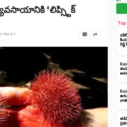
యవసాయానికి 'లిప్స్టిక్
Top 
00 PM IST
నకిల
కింద
రెడ్డ
Rain
ఈదుర
అవక
Rain
ఉరు
వాత
తడిస
ప్రభ