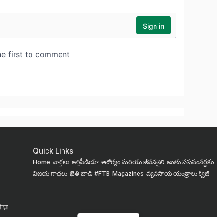
Quick Links
Home
వార్తలు
అగ్రిపీడియా
ఆరోగ్యం మరియు జీవనశైలి
జంతు పశుసంవర్ధకం
విజయ గాథలు
ఖేతి బాడి
#FTB
Magazines
వ్యవసాయ యంత్రాలు
క్విజ్
য়া