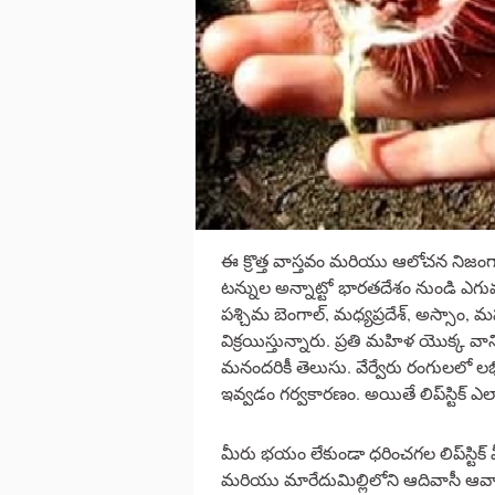
ఈ క్రొత్త వాస్తవం మరియు ఆలోచన నిజంగ
టన్నుల అన్నాట్టో భారతదేశం నుండి ఎగుమత
పశ్చిమ బెంగాల్, మధ్యప్రదేశ్, అస్సాం, 
విక్రయిస్తున్నారు. ప్రతి మహిళ యొక్క వాన
మనందరికీ తెలుసు. వేర్వేరు రంగులలో లభిస
ఇవ్వడం గర్వకారణం. అయితే లిప్‌స్టిక్‌
మీరు భయం లేకుండా ధరించగల లిప్‌స్టిక్‌ 
మరియు మారేదుమిల్లిలోని ఆదివాసీ ఆవాసాల