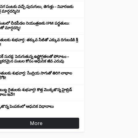
నగ పంటకు వచ్చే పురుగులు, తెగుళ్లు – నివారణకు
 మార్గదర్శిని!
తి పంటలో చీడపీడల నియంత్రణకు IPM పద్ధతులు:
కో మార్గదర్శి!
ైతులకు శుభవార్త: తక్కువ నీటితో ఎక్కువ దిగుబడికి శ్రీ
!
ిక్ సురక్ష: పెరుగుతున్న ఉష్ణోగ్రతలతో పోరాటం –
్యకరమైన పంటల కోసం ఆధునిక జీవ ఎరువు
 రైతులకు శుభవార్త: సేంద్రియ సాగుతో తిరిగి లాభాల
ోకి!
ుట్ట రైతులకు శుభవార్త! కొత్త మొక్కజొన్న హైబ్రిడ్
ాలు ఇవే!!
కజొన్న పెంపకంలో ఆధునిక విధానాలు
More