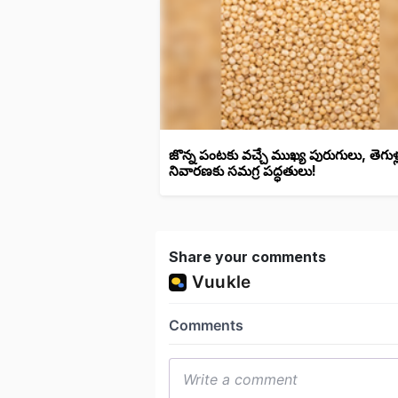
జొన్న పంటకు వచ్చే ముఖ్య పురుగులు, తెగుళ్
నివారణకు సమగ్ర పద్ధతులు!
Share your comments