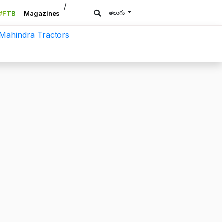
/a>
తెలుగు
#FTB
Magazines