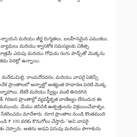
గి ఉన్నాయని మరియు జీర్ణ రుగ్మతలు, బలహీనమైన ఎముకలు,
టి వ్యాధులు మరియు శ్వాసకోశ సమస్యలకు చికిత్స
డి మాత్రమే ఎరుపు మరియు గోధుమ రంగు పాడ్స్‌తో మొక్కను
తమ పెరట్లో ఉన్నాయి.
మరేడుమిల్లి, రాంపచోదవరం, మరియు చాపరై ఏజెన్సీ
ేక ప్రాంతాలలో అన్నాట్టో అత్యంత సాధారణ పెరటి మొక్క.
న్నాహాలు, బేకరీ మరియు స్వీట్లు వంటి తినదగిన
 గిరిజన ప్రాంతాల్లో వ్యవస్థీకృత వాణిజ్యం లేనందున ఈ
కుముందు, మేము జిసిసికి ఉత్పత్తులను విక్రయించేవాళ్ళం,
ి సేకరించడం మానేశారు. దూర ప్రాంతాల నుండి కొంతమంది
నుండి ₹ 100 వరకు కొనుగోలు చేస్తారు ”అని చాపరై
న రైతు చెప్పారు, అతను అడవి పసుపు మరియు పొగాకును