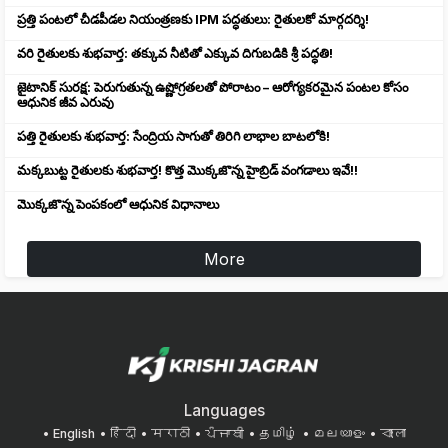
ప్రత్తి పంటలో చీడపీడల నియంత్రణకు IPM పద్ధతులు: రైతులకో మార్గదర్శి!
వరి రైతులకు శుభవార్త: తక్కువ నీటితో ఎక్కువ దిగుబడికి శ్రీ పద్ధతి!
జైటానిక్ సురక్ష: పెరుగుతున్న ఉష్ణోగ్రతలతో పోరాటం – ఆరోగ్యకరమైన పంటల కోసం
ఆధునిక జీవ ఎరువు
పత్తి రైతులకు శుభవార్త: సేంద్రియ సాగుతో తిరిగి లాభాల బాటలోకి!
మక్కబుట్ట రైతులకు శుభవార్త! కొత్త మొక్కజొన్న హైబ్రిడ్ వంగడాలు ఇవే!!
మొక్కజొన్న పెంపకంలో ఆధునిక విధానాలు
More
Languages
English
हिंदी
मराठी
ਪੰਜਾਬੀ
தமிழ்
മലയാളം
বাংলা