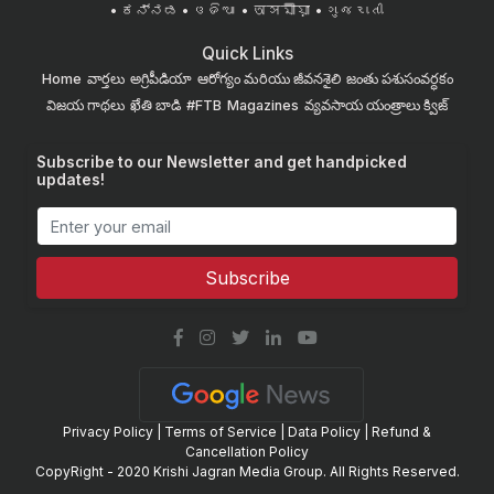
ಕನ್ನಡ
ଓଡିଆ
অসমীয়া
ગુજરાતી
Quick Links
Home
వార్తలు
అగ్రిపీడియా
ఆరోగ్యం మరియు జీవనశైలి
జంతు పశుసంవర్ధకం
విజయ గాథలు
ఖేతి బాడి
#FTB
Magazines
వ్యవసాయ యంత్రాలు
క్విజ్
Subscribe to our Newsletter and get handpicked
updates!
Subscribe
Privacy Policy
|
Terms of Service
|
Data Policy
|
Refund &
Cancellation Policy
CopyRight - 2020 Krishi Jagran Media Group. All Rights Reserved.