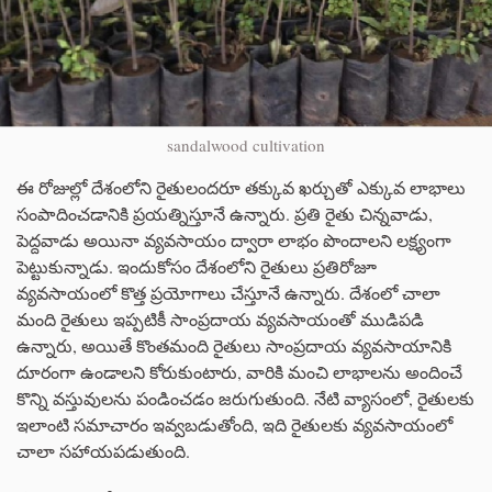
sandalwood cultivation
ఈ రోజుల్లో దేశంలోని రైతులందరూ తక్కువ ఖర్చుతో ఎక్కువ లాభాలు
సంపాదించడానికి ప్రయత్నిస్తూనే ఉన్నారు. ప్రతి రైతు చిన్నవాడు,
పెద్దవాడు అయినా వ్యవసాయం ద్వారా లాభం పొందాలని లక్ష్యంగా
పెట్టుకున్నాడు. ఇందుకోసం దేశంలోని రైతులు ప్రతిరోజూ
వ్యవసాయంలో కొత్త ప్రయోగాలు చేస్తూనే ఉన్నారు. దేశంలో చాలా
మంది రైతులు ఇప్పటికీ సాంప్రదాయ వ్యవసాయంతో ముడిపడి
ఉన్నారు, అయితే కొంతమంది రైతులు సాంప్రదాయ వ్యవసాయానికి
దూరంగా ఉండాలని కోరుకుంటారు, వారికి మంచి లాభాలను అందించే
కొన్ని వస్తువులను పండించడం జరుగుతుంది. నేటి వ్యాసంలో, రైతులకు
ఇలాంటి సమాచారం ఇవ్వబడుతోంది, ఇది రైతులకు వ్యవసాయంలో
చాలా సహాయపడుతుంది.