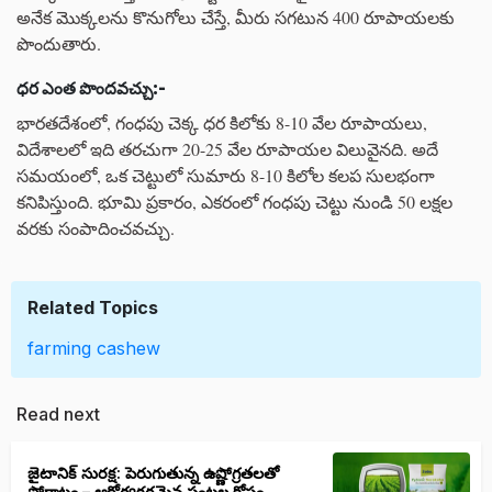
అనేక మొక్కలను కొనుగోలు చేస్తే, మీరు సగటున 400 రూపాయలకు
పొందుతారు.
ధర
ఎంత
పొందవచ్చు
:-
భారతదేశంలో, గంధపు చెక్క ధర కిలోకు 8-10 వేల రూపాయలు,
విదేశాలలో ఇది తరచుగా 20-25 వేల రూపాయల విలువైనది. అదే
సమయంలో, ఒక చెట్టులో సుమారు 8-10 కిలోల కలప సులభంగా
కనిపిస్తుంది. భూమి ప్రకారం, ఎకరంలో గంధపు చెట్టు నుండి 50 లక్షల
వరకు సంపాదించవచ్చు.
Related Topics
farming
cashew
Read next
జైటానిక్ సురక్ష: పెరుగుతున్న ఉష్ణోగ్రతలతో
పోరాటం – ఆరోగ్యకరమైన పంటల కోసం