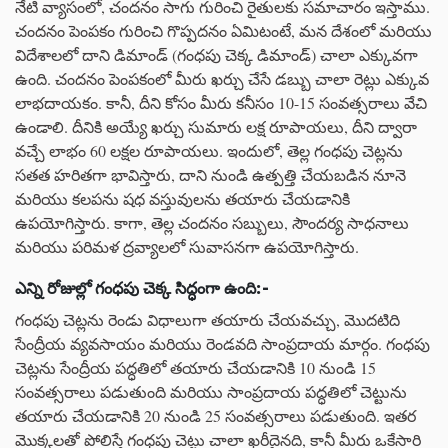
నేటి వ్యాసంలో, చందనం సాగు గురించి రైతులకు సమాచారం ఇస్తాము.
చందనం పెంపకం గురించి గొప్పదనం ఏమిటంటే, మన దేశంలో మరియు
విదేశాలలో దాని డిమాండ్ (గంధపు చెక్క డిమాండ్) చాలా ఎక్కువగా
ఉంది. చందనం పెంపకంలో మీరు ఖర్చు చేసే డబ్బు చాలా రెట్లు ఎక్కువ
లాభదాయకం. కానీ, దీని కోసం మీరు కనీసం 10-15 సంవత్సరాలు వేచి
ఉండాలి. దీనికి అయ్యే ఖర్చు సుమారు లక్ష రూపాయలు, దీని ద్వారా
వచ్చే లాభం 60 లక్షల రూపాయలు. ఇందులో, తెల్ల గంధపు చెట్లను
సతత హరితగా భావిస్తారు, దాని నుండి ఉత్పత్తి చేయబడిన నూనె
మరియు కలపను షధ వస్తువులను తయారు చేయడానికి
ఉపయోగిస్తారు. కాగా, తెల్ల చందనం సబ్బులు, సౌందర్య సాధనాలు
మరియు పరిమళ ద్రవ్యాలలో సువాసనగా ఉపయోగిస్తారు.
ఎన్ని
రోజుల్లో
గంధపు
చెక్క
సిద్ధంగా
ఉంది
:-
గంధపు చెట్లను రెండు విధాలుగా తయారు చేయవచ్చు, మొదటిది
సేంద్రీయ వ్యవసాయం మరియు రెండవది సాంప్రదాయ మార్గం. గంధపు
చెట్లను సేంద్రీయ పద్ధతిలో తయారు చేయడానికి 10 నుండి 15
సంవత్సరాలు పడుతుంది మరియు సాంప్రదాయ పద్ధతిలో చెట్టును
తయారు చేయడానికి 20 నుండి 25 సంవత్సరాలు పడుతుంది. ఇతర
మొక్కలతో పోలిస్తే గంధపు చెట్టు చాలా ఖరీదైనది, కానీ మీరు ఒకేసారి