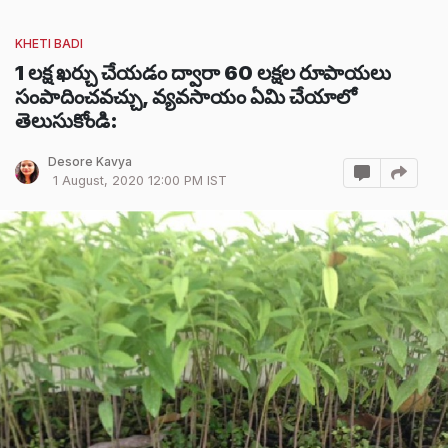
KHETI BADI
1 లక్ష ఖర్చు చేయడం ద్వారా 60 లక్షల రూపాయలు
సంపాదించవచ్చు, వ్యవసాయం ఏమి చేయాలో
తెలుసుకోండి:
Desore Kavya
1 August, 2020 12:00 PM IST