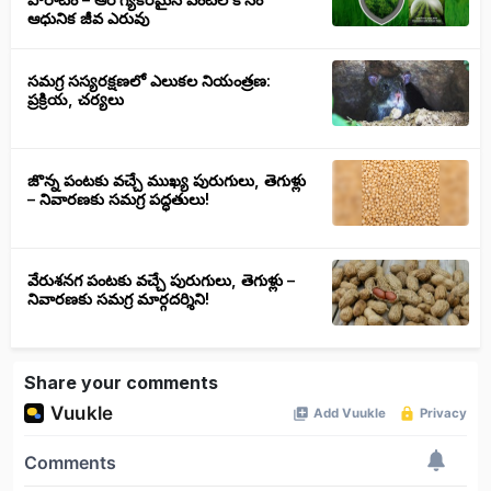
ఆధునిక జీవ ఎరువు
సమగ్ర సస్యరక్షణలో ఎలుకల నియంత్రణ:
ప్రక్రియ, చర్యలు
జొన్న పంటకు వచ్చే ముఖ్య పురుగులు, తెగుళ్లు
– నివారణకు సమగ్ర పద్ధతులు!
వేరుశనగ పంటకు వచ్చే పురుగులు, తెగుళ్లు –
నివారణకు సమగ్ర మార్గదర్శిని!
Share your comments