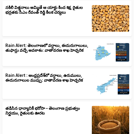
నకిలీ విత్తనాలు అమ్మితే ఆ యాక్టు కింద శిక్ష, రైతుల
భద్రతకు సీఎం రేవంత్ రెడ్డి కీలక చర్యలు
Rain Alert: తెలంగాణలో వర్షాలు, ఈదురుగాలులు,
తుఫాన్లు వచ్చే అవకాశం: వాతావరణ శాఖ హెచ్చరిక
Rain Alert : ఆంధ్రప్రదేశ్‌లో వర్షాలు, ఉరుములు,
ఈదురుగాలుల ముప్పు: వాతావరణ శాఖ హెచ్చరిక
తడిసిన ధాన్యానికీ భరోసా – తెలంగాణ ప్రభుత్వం
నిర్ణయం, రైతులకు ఊరట