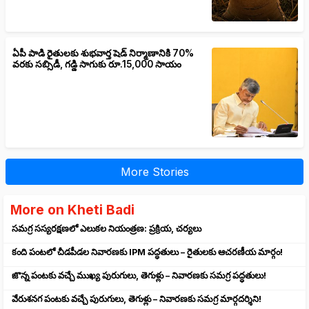
ఏపీ పాడి రైతులకు శుభవార్త షెడ్ నిర్మాణానికి 70%
వరకు సబ్సిడీ, గడ్డి సాగుకు రూ.15,000 సాయం
More Stories
More on Kheti Badi
సమగ్ర సస్యరక్షణలో ఎలుకల నియంత్రణ: ప్రక్రియ, చర్యలు
కంది పంటలో చీడపీడల నివారణకు IPM పద్ధతులు – రైతులకు ఆచరణీయ మార్గం!
జొన్న పంటకు వచ్చే ముఖ్య పురుగులు, తెగుళ్లు – నివారణకు సమగ్ర పద్ధతులు!
వేరుశనగ పంటకు వచ్చే పురుగులు, తెగుళ్లు – నివారణకు సమగ్ర మార్గదర్శిని!