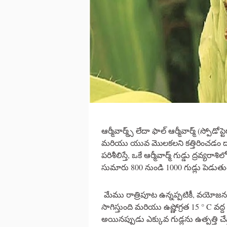
ఆర్మీవార్మ్స్ లేదా ఫాల్ ఆర్మీవార్మ్ (స్పోడో
మరియు యువ మొలకలని కత్తిరించడం ద్వారా
పరిశీలిస్తే, ఒకే ఆర్మీవార్మ్ గుడ్డు ద్రవ
సుమారు 800 నుండి 1000 గుడ్లు పెడుతు
మేము రాత్రిపూట ఉన్నప్పటికీ, వయోజన
సాగిస్తుంది మరియు ఉష్ణోగ్రత 15 ° C
అయినప్పుడు ఎక్కువ గుడ్లను ఉత్పత్తి 