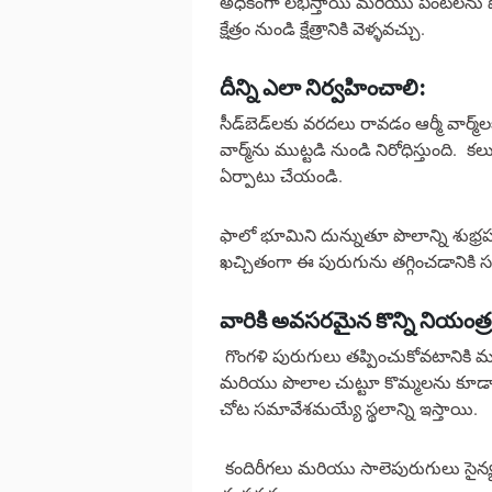
అధికంగా లభిస్తాయి మరియు పంటలను ప
క్షేత్రం నుండి క్షేత్రానికి వెళ్ళవచ్చు.
దీన్ని ఎలా నిర్వహించాలి:
సీడ్‌బెడ్‌లకు వరదలు రావడం ఆర్మీ వార్మ
వార్మ్‌ను ముట్టడి నుండి నిరోధిస్తుంది. 
ఏర్పాటు చేయండి.
ఫాలో భూమిని దున్నుతూ పొలాన్ని శు
ఖచ్చితంగా ఈ పురుగును తగ్గించడానిక
వారికి అవసరమైన కొన్ని నియంత్
గొంగళి పురుగులు తప్పించుకోవటానికి
మరియు పొలాల చుట్టూ కొమ్మలను కూడా ఉ
చోట సమావేశమయ్యే స్థలాన్ని ఇస్తాయి.
కందిరీగలు మరియు సాలెపురుగులు సైన్యం 