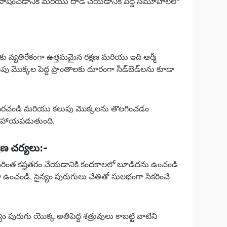
ోషించడానికి మరియు దాడి చేయడానికి పెద్ద సమూహాలలో
్‌లకు వ్యతిరేకంగా ఉత్తమమైన రక్షణ మరియు ఇది ఆర్మీ
కలుపు మొక్కల పెద్ద ప్రాంతాలకు దూరంగా సీడ్‌బెడ్‌లను కూడా
భ్రపరచండి మరియు కలుపు మొక్కలను తొలగించడం
ి సహాయపడుతుంది.
రణ చర్యలు:-
 మరింత కష్టతరం చేయడానికి కందకాలలో బూడిదను ఉంచండి
ంచండి, సైన్యం పురుగులు చేతితో సులభంగా సేకరించే
పురుగు యొక్క అతిపెద్ద శత్రువులు కాబట్టి వాటిని