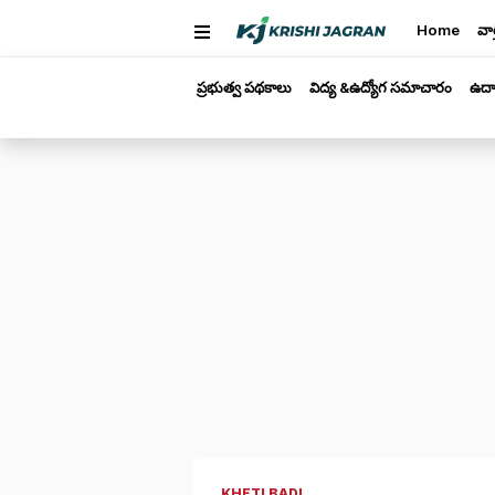
Home
వార
ప్రభుత్వ పథకాలు
విద్య &ఉద్యోగ సమాచారం
ఉద్
KHETI BADI