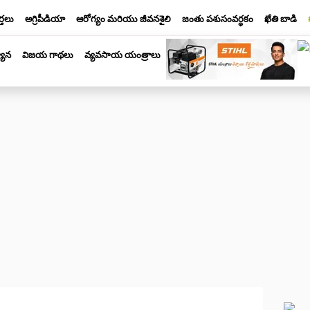
్తలు
అగ్రిపీడియా
ఆరోగ్యం మరియు జీవనశైలి
జంతు పశుసంవర్ధకం
ఖేతి బాడి
యాన
విజయ గాథలు
వ్యవసాయ యంత్రాలు