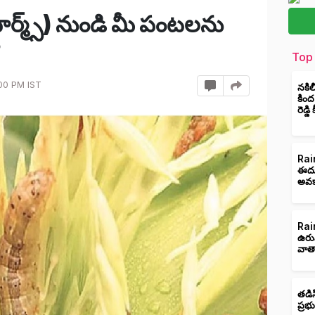
ీవార్మ్స్) నుండి మీ పంటలను
?
Top 
00 PM IST
నకిల
కింద
రెడ్డ
Rain
ఈదుర
అవక
Rain
ఉరు
వాత
తడిస
ప్రభ