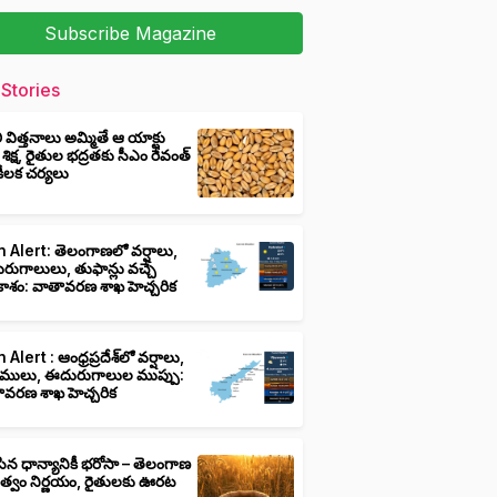
Subscribe Magazine
Stories
ీ విత్తనాలు అమ్మితే ఆ యాక్టు
 శిక్ష, రైతుల భద్రతకు సీఎం రేవంత్
ి కీలక చర్యలు
 Alert: తెలంగాణలో వర్షాలు,
ుగాలులు, తుఫాన్లు వచ్చే
ాశం: వాతావరణ శాఖ హెచ్చరిక
 Alert : ఆంధ్రప్రదేశ్‌లో వర్షాలు,
ములు, ఈదురుగాలుల ముప్పు:
ావరణ శాఖ హెచ్చరిక
ిన ధాన్యానికీ భరోసా – తెలంగాణ
ుత్వం నిర్ణయం, రైతులకు ఊరట