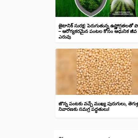
జైటానిక్ సురక్ష: పెరుగుతున్న ఉష్ణోగ్రతలతో
– ఆరోగ్యకరమైన పంటల కోసం ఆధునిక జీవ
ఎరువు
జొన్న పంటకు వచ్చే ముఖ్య పురుగులు, తెగుళ్
నివారణకు సమగ్ర పద్ధతులు!