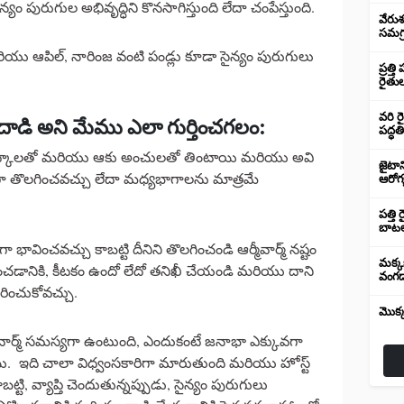
ం పురుగుల అభివృద్ధిని కొనసాగిస్తుంది లేదా చంపేస్తుంది.
వేరుశ
సమగ్ర
మరియు ఆపిల్, నారింజ వంటి పండ్లు కూడా సైన్యం పురుగులు
ప్రత్
రైతుల
వరి ర
ల దాడి అని మేము ఎలా గుర్తించగలం:
పద్ధతి
చిట్కాలతో మరియు ఆకు అంచులతో తింటాయి మరియు అవి
జైటాన
తిగా తొలగించవచ్చు లేదా మధ్యభాగాలను మాత్రమే
ఆరోగ
పత్తి
బాటల
పుగా భావించవచ్చు కాబట్టి దీనిని తొలగించండి ఆర్మీవార్మ్ నష్టం
మక్కబ
రించడానికి, కీటకం ఉందో లేదో తనిఖీ చేయండి మరియు దాని
వంగడ
్ధారించుకోవచ్చు.
మొక్
 వార్మ్ సమస్యగా ఉంటుంది, ఎందుకంటే జనాభా ఎక్కువగా
ాయి. ఇది చాలా విధ్వంసకారిగా మారుతుంది మరియు హోస్ట్
కాబట్టి, వ్యాప్తి చెందుతున్నప్పుడు, సైన్యం పురుగులు