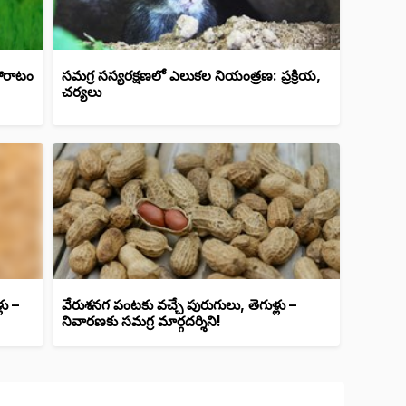
 పోరాటం
సమగ్ర సస్యరక్షణలో ఎలుకల నియంత్రణ: ప్రక్రియ,
చర్యలు
లు –
వేరుశనగ పంటకు వచ్చే పురుగులు, తెగుళ్లు –
నివారణకు సమగ్ర మార్గదర్శిని!