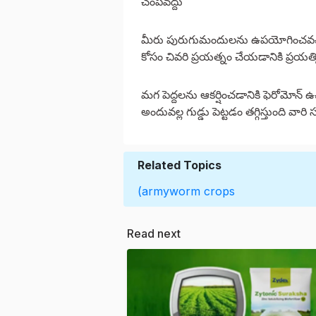
చంపవద్దు
మీరు పురుగుమందులను ఉపయోగించవచ్చు
కోసం చివరి ప్రయత్నం చేయడానికి ప్రయత్
మగ పెద్దలను ఆకర్షించడానికి ఫెరోమోన్
అందువల్ల గుడ్డు పెట్టడం తగ్గిస్తుంది వారి స
Related Topics
(armyworm
crops
Read next