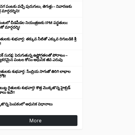
నగ పంటకు వచ్చే పురుగులు, తెగుళ్లు – నివారణకు
 మార్గదర్శిని!
తి పంటలో చీడపీడల నియంత్రణకు IPM పద్ధతులు:
కో మార్గదర్శి!
ైతులకు శుభవార్త: తక్కువ నీటితో ఎక్కువ దిగుబడికి శ్రీ
!
ిక్ సురక్ష: పెరుగుతున్న ఉష్ణోగ్రతలతో పోరాటం –
్యకరమైన పంటల కోసం ఆధునిక జీవ ఎరువు
 రైతులకు శుభవార్త: సేంద్రియ సాగుతో తిరిగి లాభాల
ోకి!
ుట్ట రైతులకు శుభవార్త! కొత్త మొక్కజొన్న హైబ్రిడ్
ాలు ఇవే!!
కజొన్న పెంపకంలో ఆధునిక విధానాలు
More