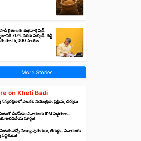
పాడి రైతులకు శుభవార్త షెడ్
మాణానికి 70% వరకు సబ్సిడీ, గడ్డి
ుకు రూ.15,000 సాయం
More Stories
re on Kheti Badi
 సస్యరక్షణలో ఎలుకల నియంత్రణ: ప్రక్రియ, చర్యలు
 పంటలో చీడపీడల నివారణకు IPM పద్ధతులు –
లకు ఆచరణీయ మార్గం!
 పంటకు వచ్చే ముఖ్య పురుగులు, తెగుళ్లు – నివారణకు
 పద్ధతులు!