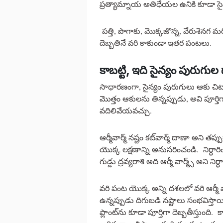
ప్రత్యామ్నాయ అతిధేయల ఉనికి కూడా సైన్య
పత్తి, పొగాకు, మొక్కజొన్న, వేరుశెనగ 
దెబ్బతినే వరి కాకుండా ఇతర పంటలు.
కాబట్టి, ఇది సైన్యం పురుగు
సాధారణంగా, సైన్యం పురుగులు ఆకు 
మొత్తం ఆకులను తిన్నప్పుడు, అవి పూర్
వదిలివేయవచ్చు.
ఆర్మీవార్మ్ నష్టం కట్‌వార్మ్ దాణా అని తప్
యొక్క లక్షణాన్ని అనుసరించండి. నిర్ధా
గుడ్డు ద్రవ్యరాశి అది ఆర్మీ వార్మ్స్ అని నిర
వరి పంట యొక్క అన్ని దశలలో వరి ఆర్మీ
ఉన్నప్పుడు దిగుబడి నష్టాలు సంభవిస్త
ప్లాంట్‌ను కూడా పూర్తిగా దెబ్బతీస్తుంది. 