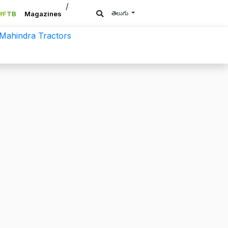
/a>
తెలుగు
#FTB
Magazines