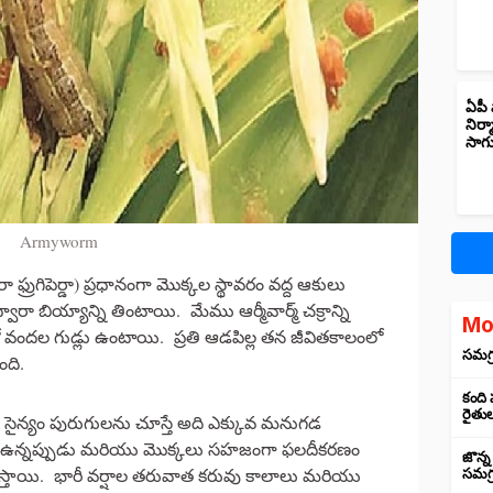
ఏపీ 
నిర్
సాగ
Armyworm
ప్టెరా ఫ్రుగిపెర్డా) ప్రధానంగా మొక్కల స్థావరం వద్ద ఆకులు
 బియ్యాన్ని తింటాయి. మేము ఆర్మీవార్మ్ చక్రాన్ని
Mo
్యరాశిలో వందల గుడ్లు ఉంటాయి. ప్రతి ఆడపిల్ల తన జీవితకాలంలో
సమగ్ర
ంది.
కంది
రైతు
 సైన్యం పురుగులను చూస్తే అది ఎక్కువ మనుగడ
 వద్ద ఉన్నప్పుడు మరియు మొక్కలు సహజంగా ఫలదీకరణం
జొన్న
చేస్తాయి. భారీ వర్షాల తరువాత కరువు కాలాలు మరియు
సమగ్ర