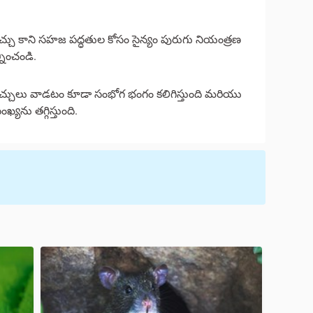
 కాని సహజ పద్ధతుల కోసం సైన్యం పురుగు నియంత్రణ
నించండి.
 ఉచ్చులు వాడటం కూడా సంభోగ భంగం కలిగిస్తుంది మరియు
ంఖ్యను తగ్గిస్తుంది.