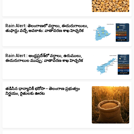
Rain Alert: తెలంగాణలో వర్షాలు, ఈదురుగాలులు,
తుఫాన్లు వచ్చే అవకాశం: వాతావరణ శాఖ హెచ్చరిక
Rain Alert : ఆంధ్రప్రదేశ్‌లో వర్షాలు, ఉరుములు,
ఈదురుగాలుల ముప్పు: వాతావరణ శాఖ హెచ్చరిక
తడిసిన ధాన్యానికీ భరోసా – తెలంగాణ ప్రభుత్వం
నిర్ణయం, రైతులకు ఊరట