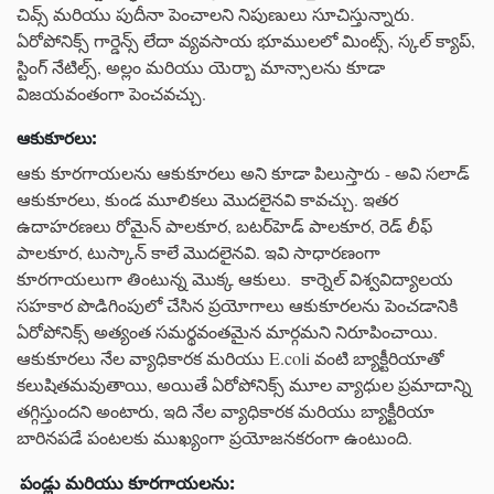
చివ్స్ మరియు పుదీనా పెంచాలని నిపుణులు సూచిస్తున్నారు.
ఏరోపోనిక్స్ గార్డెన్స్ లేదా వ్యవసాయ భూములలో మింట్స్, స్కల్ క్యాప్,
స్టింగ్ నేటిల్స్, అల్లం మరియు యెర్బా మాన్సాలను కూడా
విజయవంతంగా పెంచవచ్చు.
ఆకుకూరలు
:
ఆకు కూరగాయలను ఆకుకూరలు అని కూడా పిలుస్తారు - అవి సలాడ్
ఆకుకూరలు, కుండ మూలికలు మొదలైనవి కావచ్చు. ఇతర
ఉదాహరణలు రోమైన్ పాలకూర, బటర్‌హెడ్ పాలకూర, రెడ్ లీఫ్
పాలకూర, టుస్కాన్ కాలే మొదలైనవి. ఇవి సాధారణంగా
కూరగాయలుగా తింటున్న మొక్క ఆకులు. కార్నెల్ విశ్వవిద్యాలయ
సహకార పొడిగింపులో చేసిన ప్రయోగాలు ఆకుకూరలను పెంచడానికి
ఏరోపోనిక్స్ అత్యంత సమర్థవంతమైన మార్గమని నిరూపించాయి.
ఆకుకూరలు నేల వ్యాధికారక మరియు E.coli వంటి బ్యాక్టీరియాతో
కలుషితమవుతాయి, అయితే ఏరోపోనిక్స్ మూల వ్యాధుల ప్రమాదాన్ని
తగ్గిస్తుందని అంటారు, ఇది నేల వ్యాధికారక మరియు బ్యాక్టీరియా
బారినపడే పంటలకు ముఖ్యంగా ప్రయోజనకరంగా ఉంటుంది.
పండ్లు
మరియు
కూరగాయలను
: