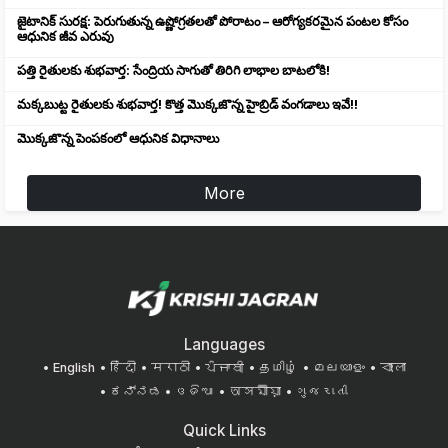
జైటానిక్ సురక్ష: పెరుగుతున్న ఉష్ణోగ్రతలతో పోరాటం – ఆరోగ్యకరమైన పంటల కోసం
ఆధునిక జీవ ఎరువు
పత్తి రైతులకు శుభవార్త: సేంద్రియ సాగుతో తిరిగి లాభాల బాటలోకి!
మక్కబుట్ట రైతులకు శుభవార్త! కొత్త మొక్కజొన్న హైబ్రిడ్ వంగడాలు ఇవే!!
మొక్కజొన్న పెంపకంలో ఆధునిక విధానాలు
More
Languages
English
हिंदी
मराठी
ਪੰਜਾਬੀ
தமிழ்
മലയാളം
বাংলা
ಕನ್ನಡ
ଓଡିଆ
অসমীয়া
ગુજરાતી
Quick Links