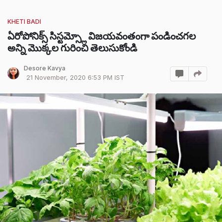
KHETI BADI
ఏరోపోనిక్స్ సిస్టమ్స్లో విజయవంతంగా పండించగల
అన్ని మొక్కల గురించి తెలుసుకోండి
Desore Kavya
21 November, 2020 6:53 PM IST