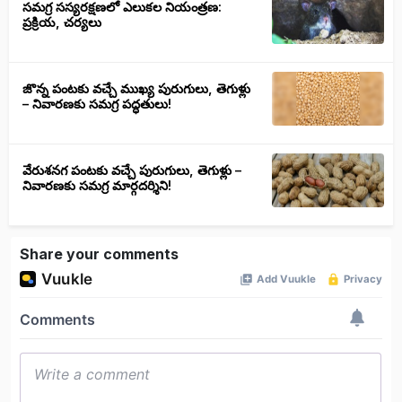
సమగ్ర సస్యరక్షణలో ఎలుకల నియంత్రణ:
ప్రక్రియ, చర్యలు
జొన్న పంటకు వచ్చే ముఖ్య పురుగులు, తెగుళ్లు
– నివారణకు సమగ్ర పద్ధతులు!
వేరుశనగ పంటకు వచ్చే పురుగులు, తెగుళ్లు –
నివారణకు సమగ్ర మార్గదర్శిని!
Share your comments