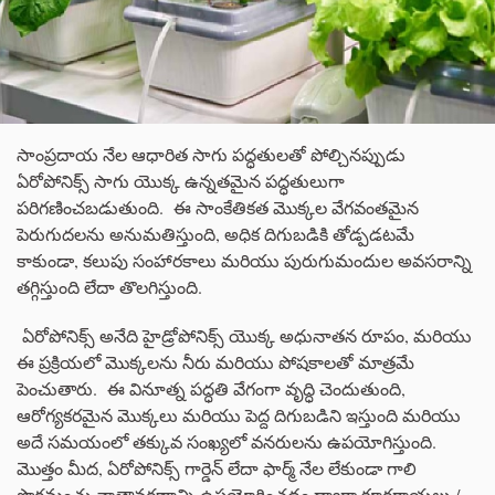
సాంప్రదాయ నేల ఆధారిత సాగు పద్ధతులతో పోల్చినప్పుడు
ఏరోపోనిక్స్ సాగు యొక్క ఉన్నతమైన పద్ధతులుగా
పరిగణించబడుతుంది. ఈ సాంకేతికత మొక్కల వేగవంతమైన
పెరుగుదలను అనుమతిస్తుంది, అధిక దిగుబడికి తోడ్పడటమే
కాకుండా, కలుపు సంహారకాలు మరియు పురుగుమందుల అవసరాన్ని
తగ్గిస్తుంది లేదా తొలగిస్తుంది.
ఏరోపోనిక్స్ అనేది హైడ్రోపోనిక్స్ యొక్క అధునాతన రూపం, మరియు
ఈ ప్రక్రియలో మొక్కలను నీరు మరియు పోషకాలతో మాత్రమే
పెంచుతారు. ఈ వినూత్న పద్ధతి వేగంగా వృద్ధి చెందుతుంది,
ఆరోగ్యకరమైన మొక్కలు మరియు పెద్ద దిగుబడిని ఇస్తుంది మరియు
అదే సమయంలో తక్కువ సంఖ్యలో వనరులను ఉపయోగిస్తుంది.
మొత్తం మీద, ఏరోపోనిక్స్ గార్డెన్ లేదా ఫార్మ్ నేల లేకుండా గాలి
పొగమంచు వాతావరణాన్ని ఉపయోగించడం ద్వారా కూరగాయలు /