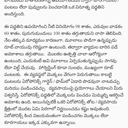
పంటలు లేదా పువ్వులను పెంచడానికి ఒక వినూత్న పద్ధతిని
అందిస్తుంది.
ఈ పద్ధతిని ఉపయోగించి నీటి వినియోగం 98 శాతం, ఎరువుల వాడకం
60 శాతం, పురుగుమందులు 100 శాతం తగ్గుతాయని నాసా తెలిపింది.
నేల-తక్కువ మాధ్యమం కారణంగా, మూలాలు పొడిగా ఉన్నప్పుడు
రూట్ వాయువు గరిష్టంగా ఉంటుంది, తద్వారా వ్యాధుల బారిన పడే
అవకాశాలు తగ్గుతాయి. మొలకల ఉత్పత్తి చాలా ఆరోగ్యంగా
ఉంటుంది, ఎందుకంటే అవి మూలాలు ఏర్పడుతున్నప్పుడు సాగవు
లేదా విల్ట్ చేయవు. హార్వెస్టింగ్ కూడా సులభం, ముఖ్యంగా రూట్
పంటలకు. ఈ వ్యవస్థలో మొక్కలు వేగంగా పెరుగుతాయి కాబట్టి
పంటలను ఏరోపోనిక్స్ గార్డెన్ / ఫామ్‌లో ఏడాది పొడవునా నాటవచ్చు
మరియు పండించవచ్చు. వ్యవసాయంపై ప్రయోగాలు చేయాలని మీరు
విశ్వసిస్తే, ఏరోపోనిక్స్ పద్ధతిలో మొక్కలను పెంచడం మిమ్మల్ని ఆకర్షించే
అవకాశం ఉంది, అయినప్పటికీ ఒకరి ఏరోపోనిక్స్ తోట / వ్యవసాయ
క్షేత్రంలో మొదట ఏమి పెరగాలో నిర్ణయించడం కష్టం అవుతుంది.
ఏరోపోనిక్స్ కింద విజయవంతంగా పండించగల మొక్కలు లేదా
కూరగాయలు ఇక్కడ ఎక్కువగా ఉన్నాయి.