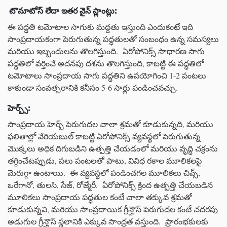
టొమాటోస్
లేదా
ఇతర
వైన్
ప్లాంట్లు
:
ఈ పద్ధతి టమోటాల సాగుకు మద్దతు ఇస్తుంది ఎందుకంటే ఇది
సాంప్రదాయకంగా పెరుగుతున్న పద్ధతులతో సంబంధం ఉన్న సమస్యలు
మరియు ఇబ్బందులను తొలగిస్తుంది. ఏరోపోనిక్స్ సాధారణ సాగు
పద్ధతిలో వర్తించే అదనపు దశను తొలగిస్తుంది, కాబట్టి ఈ పద్ధతిలో
టమోటాలు సాంప్రదాయ సాగు పద్ధతిని ఉపయోగించి 1-2 పంటలు
కాకుండా సంవత్సరానికి కనీసం 5-6 సార్లు పండించవచ్చు.
హెర్బ్స్
:
సాంప్రదాయ హెర్బ్ పెరుగుదల చాలా శ్రమతో కూడుకున్నది, మరియు
ఫలితాల్లో వేరియబుల్ కాబట్టి ఏరోపోనిక్స్ వ్యవస్థలో పెరుగుతున్న
మొక్కలు అధిక దిగుబడిని ఉత్పత్తి చేయడంలో మరియు వృద్ధి చక్రంను
తగ్గించేటప్పుడు, పలు పంటలతో పాటు, వివిధ రకాల మూలికలపై
మెరుగ్గా ఉంటాయి. ఈ వ్యవస్థలో పండించగల మూలికలు చివ్స్,
ఒరేగానో, తులసి, సేజ్, రోజ్మేరీ. ఏరోపోనిక్స్ క్రింద ఉత్పత్తి చేయబడిన
మూలికలు సాంప్రదాయ పద్ధతుల కంటే చాలా తక్కువ శ్రమతో
కూడుకున్నవి, మరియు సాంప్రదాయిక గ్రీన్హౌస్ పెరుగుదల కంటే చదరపు
అడుగుల గ్రీన్హౌస్ స్థలానికి ఎక్కువ సాంద్రత వస్తుంది. ప్రారంభకులకు