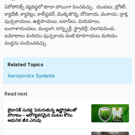
ఏరోపోనిక్స్ వ్యవస్థలో కూడా హాయిగా పెంచవచ్చు. దుంపలు, బ్రోకలీ,
క్యాబేజీ, క్యారెట్లు, కాలీఫ్లవర్, మొక్కజొన్న, దోసకాయ, వంకాయ, ద్రాక్ష,
పుచ్చకాయలు, ఉల్లిపాయలు, బఠానీలు, మిరియాలు,
బంగాళాదుంపలు, ముల్లంగి, రాస్ప్బెర్రీ, స్ట్రాబెర్రీ, చిలగడదుంప,
టమోటాలు మరియు పుచ్చకాయ వంటి కూరగాయలు మరియు
పండ్లను పండించవచ్చు.
Related Topics
Aeroponics Systems
Read next
జైటానిక్ సురక్ష: పెరుగుతున్న ఉష్ణోగ్రతలతో
పోరాటం – ఆరోగ్యకరమైన పంటల కోసం
ఆధునిక జీవ ఎరువు