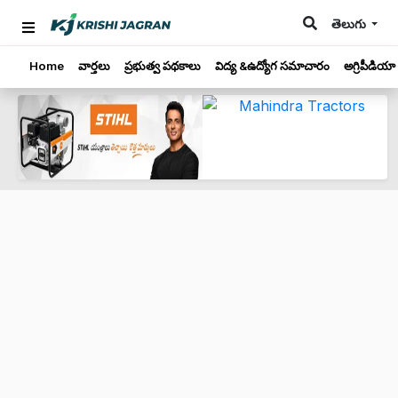
తెలుగు
Home
వార్తలు
ప్రభుత్వ పథకాలు
విద్య &ఉద్యోగ సమాచారం
అగ్రిపీడియా