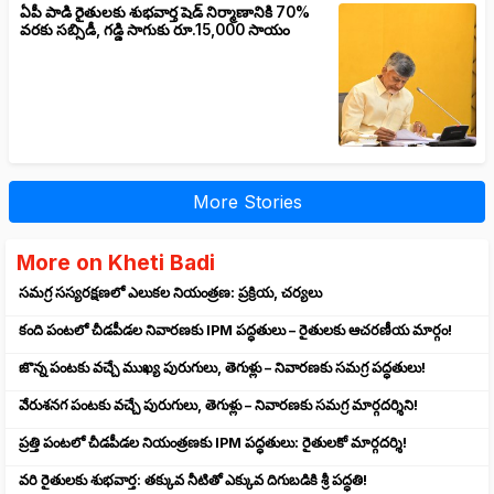
ఏపీ పాడి రైతులకు శుభవార్త షెడ్ నిర్మాణానికి 70%
వరకు సబ్సిడీ, గడ్డి సాగుకు రూ.15,000 సాయం
More Stories
More on Kheti Badi
సమగ్ర సస్యరక్షణలో ఎలుకల నియంత్రణ: ప్రక్రియ, చర్యలు
కంది పంటలో చీడపీడల నివారణకు IPM పద్ధతులు – రైతులకు ఆచరణీయ మార్గం!
జొన్న పంటకు వచ్చే ముఖ్య పురుగులు, తెగుళ్లు – నివారణకు సమగ్ర పద్ధతులు!
వేరుశనగ పంటకు వచ్చే పురుగులు, తెగుళ్లు – నివారణకు సమగ్ర మార్గదర్శిని!
ప్రత్తి పంటలో చీడపీడల నియంత్రణకు IPM పద్ధతులు: రైతులకో మార్గదర్శి!
వరి రైతులకు శుభవార్త: తక్కువ నీటితో ఎక్కువ దిగుబడికి శ్రీ పద్ధతి!