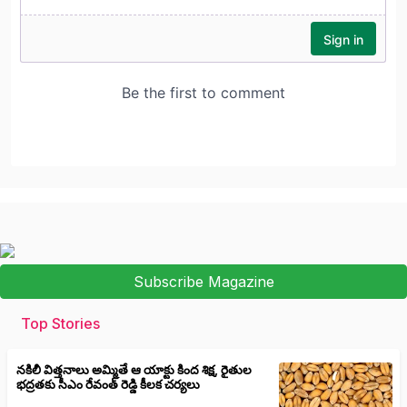
Subscribe Magazine
Top Stories
నకిలీ విత్తనాలు అమ్మితే ఆ యాక్టు కింద శిక్ష, రైతుల
భద్రతకు సీఎం రేవంత్ రెడ్డి కీలక చర్యలు