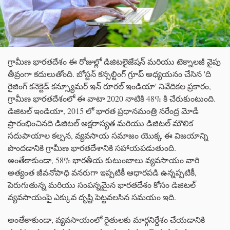
గ్రామీణ భారతదేశం ఈ రోజుల్లో డిజిటలైజేషన్ మరియు టెక్నాలజీ వైపు
తీవ్రంగా కదులుతోంది. బోస్టన్ కన్సల్టింగ్ గ్రూప్ అధ్యయనం చేసిన 'ది
రైజింగ్ కనెక్టెడ్ కన్స్యూమర్ ఇన్ రూరల్ ఇండియా' నివేదికల ప్రకారం,
గ్రామీణ భారతదేశంలో ఈ వాటా 2020 నాటికి 48% కి చేరుకుంటుంది.
డిజిటల్ ఇండియా, 2015 లో భారత ప్రధానమంత్రి నరేంద్ర మోడీ
ప్రారంభించినది డిజిటల్ అక్షరాస్యత మరియు డిజిటల్ మౌలిక
సదుపాయాల కల్పన, వ్యవసాయ సమాజం యొక్క ఈ విజయాన్ని
పొందడానికి గ్రామీణ భారతదేశానికి సహాయపడుతుంది.
అంతేకాకుండా, 58% భారతీయ కుటుంబాలు వ్యవసాయం వారి
అత్యంత జీవనోపాధి వనరుగా ఇప్పటికీ ఆధారపడి ఉన్నప్పటికీ,
పెరుగుతున్న మరియు సంపన్నమైన భారతదేశం కోసం డిజిటల్
వ్యవసాయంపై ఎక్కువ దృష్టి పెట్టవలసిన సమయం ఇది.
అంతేకాకుండా, వ్యవసాయంలో రైతులకు మార్గనిర్దేశం చేయడానికి