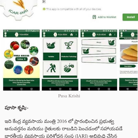
Pusa Krishi
పూసా
కృషి
:-
ఇది కేంద్ర వ్యవసాయ మంత్రి 2016 లో ప్రారంభించిన ప్రభుత్వ
అనువర్తనం మరియు రైతులకు రాబడిని పెంచడంలో సహాయపడే
భారతీయ వ్యవసాయ పరిశోధన సంస్థ (IARI) అభివృద్ధి చేసిన