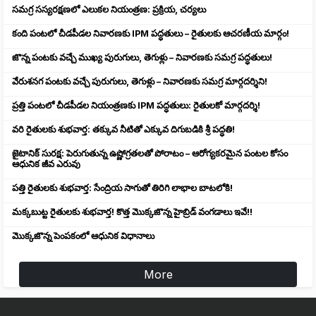
సమగ్ర సస్యరక్షణలో ఎలుకల నియంత్రణ: ప్రక్రియ, చర్యలు
కంది పంటలో చీడపీడల నివారణకు IPM పద్ధతులు – రైతులకు ఆచరణీయ మార్గం!
జొన్న పంటకు వచ్చే ముఖ్య పురుగులు, తెగుళ్లు – నివారణకు సమగ్ర పద్ధతులు!
వేరుశనగ పంటకు వచ్చే పురుగులు, తెగుళ్లు – నివారణకు సమగ్ర మార్గదర్శిని!
ప్రత్తి పంటలో చీడపీడల నియంత్రణకు IPM పద్ధతులు: రైతులకో మార్గదర్శి!
వరి రైతులకు శుభవార్త: తక్కువ నీటితో ఎక్కువ దిగుబడికి శ్రీ పద్ధతి!
జైటానిక్ సురక్ష: పెరుగుతున్న ఉష్ణోగ్రతలతో పోరాటం – ఆరోగ్యకరమైన పంటల కోసం
ఆధునిక జీవ ఎరువు
పత్తి రైతులకు శుభవార్త: సేంద్రియ సాగుతో తిరిగి లాభాల బాటలోకి!
మక్కబుట్ట రైతులకు శుభవార్త! కొత్త మొక్కజొన్న హైబ్రిడ్ వంగడాలు ఇవే!!
మొక్కజొన్న పెంపకంలో ఆధునిక విధానాలు
More