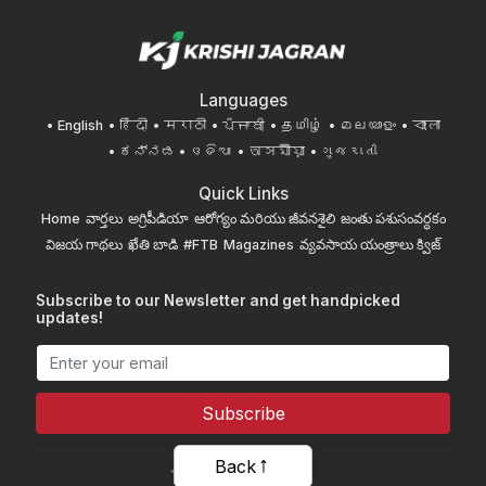
Languages
English
हिंदी
मराठी
ਪੰਜਾਬੀ
தமிழ்
മലയാളം
বাংলা
ಕನ್ನಡ
ଓଡିଆ
অসমীয়া
ગુજરાતી
Quick Links
Home
వార్తలు
అగ్రిపీడియా
ఆరోగ్యం మరియు జీవనశైలి
జంతు పశుసంవర్ధకం
విజయ గాథలు
ఖేతి బాడి
#FTB
Magazines
వ్యవసాయ యంత్రాలు
క్విజ్
Subscribe to our Newsletter and get handpicked
updates!
Subscribe
Back