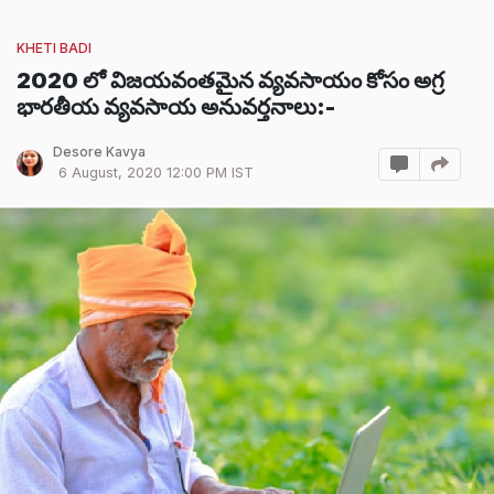
KHETI BADI
2020 లో విజయవంతమైన వ్యవసాయం కోసం అగ్ర
భారతీయ వ్యవసాయ అనువర్తనాలు:-
Desore Kavya
6 August, 2020 12:00 PM IST