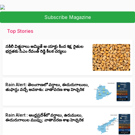
Subscribe Magazine
Top Stories
నకిలీ విత్తనాలు అమ్మితే ఆ యాక్టు కింద శిక్ష, రైతుల
భద్రతకు సీఎం రేవంత్ రెడ్డి కీలక చర్యలు
Rain Alert: తెలంగాణలో వర్షాలు, ఈదురుగాలులు,
తుఫాన్లు వచ్చే అవకాశం: వాతావరణ శాఖ హెచ్చరిక
Rain Alert : ఆంధ్రప్రదేశ్‌లో వర్షాలు, ఉరుములు,
ఈదురుగాలుల ముప్పు: వాతావరణ శాఖ హెచ్చరిక