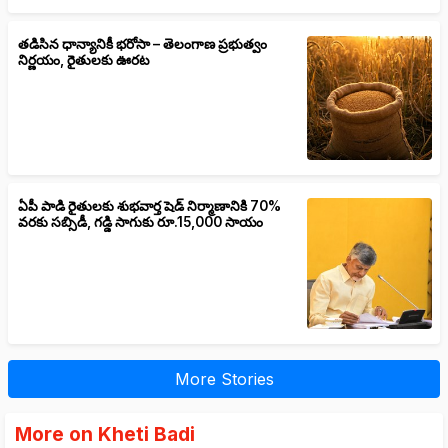
తడిసిన ధాన్యానికీ భరోసా – తెలంగాణ ప్రభుత్వం
నిర్ణయం, రైతులకు ఊరట
ఏపీ పాడి రైతులకు శుభవార్త షెడ్ నిర్మాణానికి 70%
వరకు సబ్సిడీ, గడ్డి సాగుకు రూ.15,000 సాయం
More Stories
More on Kheti Badi