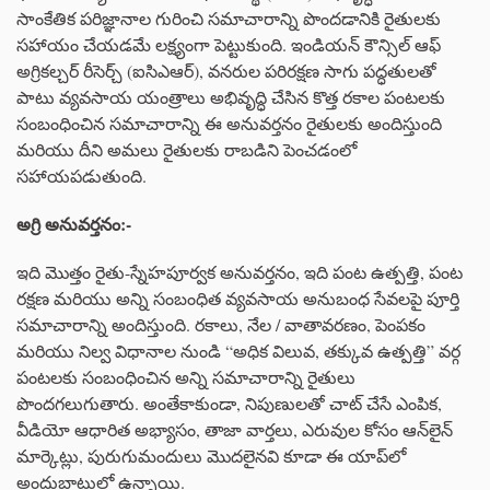
సాంకేతిక పరిజ్ఞానాల గురించి సమాచారాన్ని పొందడానికి రైతులకు
సహాయం చేయడమే లక్ష్యంగా పెట్టుకుంది. ఇండియన్ కౌన్సిల్ ఆఫ్
అగ్రికల్చర్ రీసెర్చ్ (ఐసిఎఆర్), వనరుల పరిరక్షణ సాగు పద్ధతులతో
పాటు వ్యవసాయ యంత్రాలు అభివృద్ధి చేసిన కొత్త రకాల పంటలకు
సంబంధించిన సమాచారాన్ని ఈ అనువర్తనం రైతులకు అందిస్తుంది
మరియు దీని అమలు రైతులకు రాబడిని పెంచడంలో
సహాయపడుతుంది.
అగ్రి
అనువర్తనం
:-
ఇది మొత్తం రైతు-స్నేహపూర్వక అనువర్తనం, ఇది పంట ఉత్పత్తి, పంట
రక్షణ మరియు అన్ని సంబంధిత వ్యవసాయ అనుబంధ సేవలపై పూర్తి
సమాచారాన్ని అందిస్తుంది. రకాలు, నేల / వాతావరణం, పెంపకం
మరియు నిల్వ విధానాల నుండి “అధిక విలువ, తక్కువ ఉత్పత్తి” వర్గ
పంటలకు సంబంధించిన అన్ని సమాచారాన్ని రైతులు
పొందగలుగుతారు. అంతేకాకుండా, నిపుణులతో చాట్ చేసే ఎంపిక,
వీడియో ఆధారిత అభ్యాసం, తాజా వార్తలు, ఎరువుల కోసం ఆన్‌లైన్
మార్కెట్లు, పురుగుమందులు మొదలైనవి కూడా ఈ యాప్‌లో
అందుబాటులో ఉన్నాయి.