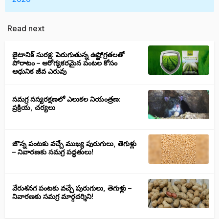
Read next
జైటానిక్ సురక్ష: పెరుగుతున్న ఉష్ణోగ్రతలతో
పోరాటం – ఆరోగ్యకరమైన పంటల కోసం
ఆధునిక జీవ ఎరువు
సమగ్ర సస్యరక్షణలో ఎలుకల నియంత్రణ:
ప్రక్రియ, చర్యలు
జొన్న పంటకు వచ్చే ముఖ్య పురుగులు, తెగుళ్లు
– నివారణకు సమగ్ర పద్ధతులు!
వేరుశనగ పంటకు వచ్చే పురుగులు, తెగుళ్లు –
నివారణకు సమగ్ర మార్గదర్శిని!