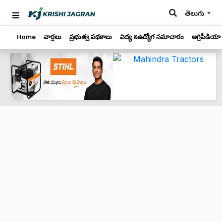
తెలుగు
Home
వార్తలు
ప్రభుత్వ పథకాలు
విద్య &ఉద్యోగ సమాచారం
అగ్రిపీడియా