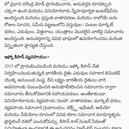
లో ప్రధాని నరేంద్ర మోడీ ప్రారంభించారు. అనువర్తన రూపకల్పన
చక్కగా ఉంది మరియు వినియోగదారు-స్నేహపూర్వక ఇంటర్‌ఫేస్‌ను
అందిస్తుంది మరియు ప్రస్తుత వాతావరణం మరియు రాబోయే ఐదు
రోజుల సూచన, సమీప పట్టణంలోని వస్తువుల / పంటల మార్కెట్
ధరలు, ఎరువులు, విత్తనాలు, యంత్రాలు మొదలైన వాటిపై సమాచారం
అందిస్తుంది. అనువర్తనాన్ని వివిధ భాషలలో ఉపయోగించడం మరింత
విస్తృతంగా ప్రాప్యత చేస్తుంది.
ఇఫ్కో
కిసాన్
వ్యవసాయం
:-
2015 లో ప్రారంభించబడింది మరియు ఇఫ్కో కిసాన్ చేత
నిర్వహించబడుతున్నది భారతీయ రైతు ఎరువుల సహకార లిమిటెడ్
యొక్క అనుబంధ సంస్థ. దీని లక్ష్యం భారతీయ రైతులు వారి
అవసరాలకు సంబంధించిన అనుకూలీకరించిన సమాచారం ద్వారా
సమాచారం తీసుకోవటానికి సహాయపడటం. అంతేకాకుండా,
వినియోగదారుడు వ్యవసాయ సలహా, వాతావరణం, మార్కెట్ ధరలు,
వ్యవసాయ సమాచార గ్రంథాలయం, టెక్స్ట్, ఇమేజరీ, ఆడియో
మరియు వీడియోల రూపంలో వివిధ రకాల సమాచార మాడ్యూళ్ళను
ప్రొఫైలింగ్ దశలో ఎంచుకోవచ్చు. కిసాన్ కాల్ సెంటర్ సేవలతో
సన్నిహితంగా ఉండటానికి ఈ అనువర్తనం హెల్ప్‌లైన్ నంబర్లను కూడా