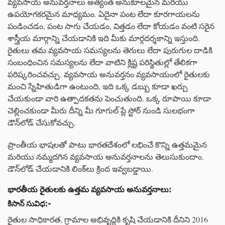
వ్యవసాయ అనువర్తనాలు అత్యంత అనుకూలమైన మరియు
ఉపయోగకరమైన మాధ్యమం. ఏదైనా పంట లేదా కూరగాయలను
పండించడం, పంట సాగు చేయడం, విత్తడం లేదా కోయడం వంటి సరైన
శాస్త్రీయ మార్గాన్ని చేయడానికి ఇది మీకు మార్గదర్శకాన్ని ఇస్తుంది.
రైతులు తమ వ్యవసాయ సమస్యలను తెగులు లేదా పురుగుల దాడికి
సంబంధించిన సమస్యలను లేదా వాటిని క్లిష్ట పరిస్థితుల్లో తేలికగా
పరిష్కరించవచ్చు. వ్యవసాయ అనువర్తనం వ్యవసాయంలో రైతులకు
మంచి స్నేహితుడిగా ఉంటుంది, ఇది ఒక్క డబ్బు కూడా ఖర్చు
చేయకుండా వారి ఉత్పాదకతను పెంచుతుంది. ఒక్క రూపాయి కూడా
చెల్లించకుండా మీరు దీన్ని మీ గూగుల్ ప్లే స్టోర్ నుండి సులభంగా
డౌన్‌లోడ్ చేసుకోవచ్చు.
ప్రాంతీయ భాషలతో పాటు భారతదేశంలో లభించే కొన్ని ఉత్తమమైన
మరియు నమ్మదగిన వ్యవసాయ అనువర్తనాలను తెలుసుకుందాం.
డౌన్‌లోడ్ చేయడానికి లింక్‌లు క్రింద ఇవ్వబడ్డాయి.
భారతీయ
రైతులకు
ఉత్తమ
వ్యవసాయ
అనువర్తనాలు
:
కిసాన్
సువిధ
:-
రైతుల సాధికారత, గ్రామాల అభివృద్ధికి కృషి చేయడానికి దీనిని 2016