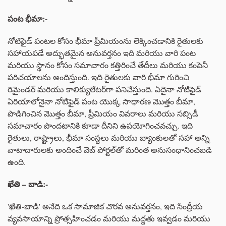
పంట
భీమా
:-
నోటిఫైడ్ పంటల కోసం భీమా ప్రీమియంను లెక్కించడానికి రైతులకు
సహాయపడే అద్భుతమైన అనువర్తనం ఇది మరియు వారి పంట
మరియు స్థానం కోసం సమాచారం కత్తిరించే తేదీలు మరియు కంపెనీ
పరిచయాలను అందిస్తుంది. ఇది రైతులకు వారి భీమా గురించి
రిమైండర్ మరియు కాలిక్యులేటర్‌గా పనిచేస్తుంది. ఏదైనా నోటిఫైడ్
ఏరియాలోనైనా నోటిఫైడ్ పంట యొక్క సాధారణ మొత్తం బీమా,
పొడిగించిన మొత్తం బీమా, ప్రీమియం వివరాలు మరియు సబ్సిడీ
సమాచారం పొందటానికి కూడా దీనిని ఉపయోగించవచ్చు. ఇది
రైతులు, రాష్ట్రాలు, భీమా సంస్థలు మరియు బ్యాంకులతో సహా అన్ని
వాటాదారులకు అందించే వెబ్ పోర్టల్‌తో మరింత అనుసంధానించబడి
ఉంది.
ఖేతి
–
బాడి
:-
'ఖేతి-బాడి' అనేది ఒక సామాజిక చొరవ అనువర్తనం, ఇది సేంద్రీయ
వ్యవసాయాన్ని ప్రోత్సహించడం మరియు మద్దతు ఇవ్వడం మరియు