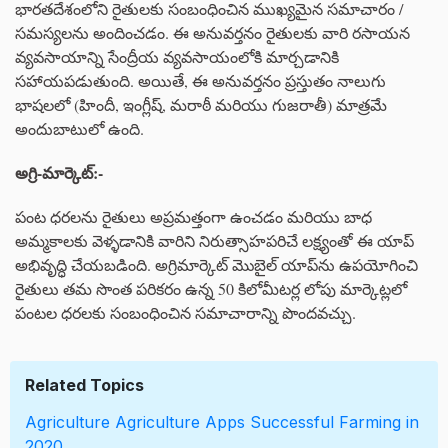
భారతదేశంలోని రైతులకు సంబంధించిన ముఖ్యమైన సమాచారం /
సమస్యలను అందించడం. ఈ అనువర్తనం రైతులకు వారి రసాయన
వ్యవసాయాన్ని సేంద్రీయ వ్యవసాయంలోకి మార్చడానికి
సహాయపడుతుంది. అయితే, ఈ అనువర్తనం ప్రస్తుతం నాలుగు
భాషలలో (హిందీ, ఇంగ్లీష్, మరాఠీ మరియు గుజరాతీ) మాత్రమే
అందుబాటులో ఉంది.
అగ్రి
-
మార్కెట్
:-
పంట ధరలను రైతులు అప్రమత్తంగా ఉంచడం మరియు బాధ
అమ్మకాలకు వెళ్ళడానికి వారిని నిరుత్సాహపరిచే లక్ష్యంతో ఈ యాప్
అభివృద్ధి చేయబడింది. అగ్రిమార్కెట్ మొబైల్ యాప్‌ను ఉపయోగించి
రైతులు తమ సొంత పరికరం ఉన్న 50 కిలోమీటర్ల లోపు మార్కెట్లలో
పంటల ధరలకు సంబంధించిన సమాచారాన్ని పొందవచ్చు.
Related Topics
Agriculture
Agriculture Apps
Successful Farming in
2020