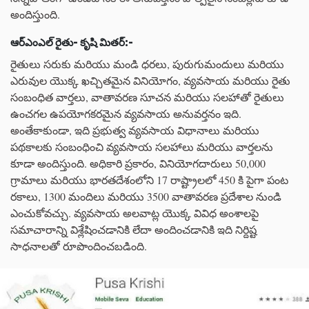
అందిస్తుంది.
ఆర్
ఎంఎల్
రైతు
-
కృషి
మితర్
:-
రైతులు సరుకు మరియు మండి ధరలు, పురుగుమందులు మరియు
ఎరువుల యొక్క ఖచ్చితమైన వినియోగం, వ్యవసాయ మరియు రైతు
సంబంధిత వార్తలు, వాతావరణ సూచన మరియు సలహాతో రైతులు
ఉంచగల ఉపయోగకరమైన వ్యవసాయ అనువర్తనం ఇది.
అంతేకాకుండా, ఇది ప్రభుత్వ వ్యవసాయ విధానాలు మరియు
పథకాలకు సంబంధించి వ్యవసాయ సలహాలు మరియు వార్తలను
కూడా అందిస్తుంది. అధికారి ప్రకారం, వినియోగదారులు 50,000
గ్రామాలు మరియు భారతదేశంలోని 17 రాష్ట్రాలలో 450 కి పైగా పంట
రకాలు, 1300 మందిలు మరియు 3500 వాతావరణ ప్రదేశాల నుండి
ఎంచుకోవచ్చు. వ్యవసాయ అలవాట్ల యొక్క వివిధ అంశాలపై
సమాచారాన్ని విశ్లేషించడానికి లేదా అందించడానికి ఇది నిర్దిష్ట
సాధనాలతో రూపొందించబడింది.