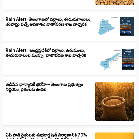
Rain Alert: తెలంగాణలో వర్షాలు, ఈదురుగాలులు,
తుఫాన్లు వచ్చే అవకాశం: వాతావరణ శాఖ హెచ్చరిక
Rain Alert : ఆంధ్రప్రదేశ్‌లో వర్షాలు, ఉరుములు,
ఈదురుగాలుల ముప్పు: వాతావరణ శాఖ హెచ్చరిక
తడిసిన ధాన్యానికీ భరోసా – తెలంగాణ ప్రభుత్వం
నిర్ణయం, రైతులకు ఊరట
ఏపీ పాడి రైతులకు శుభవార్త షెడ్ నిర్మాణానికి 70%