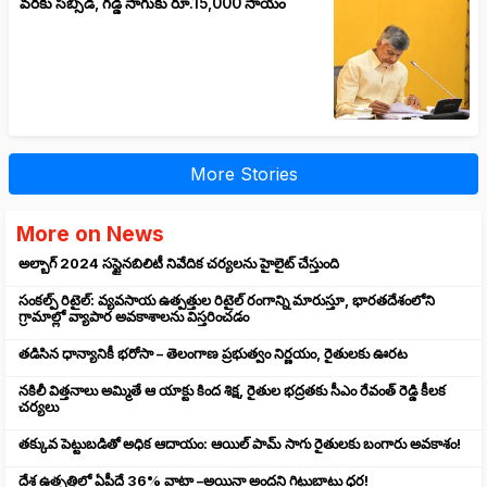
వరకు సబ్సిడీ, గడ్డి సాగుకు రూ.15,000 సాయం
More Stories
More on News
అల్బాగ్ 2024 సస్టైనబిలిటీ నివేదిక చర్యలను హైలైట్ చేస్తుంది
సంకల్ప్ రిటైల్: వ్యవసాయ ఉత్పత్తుల రిటైల్ రంగాన్ని మారుస్తూ, భారతదేశంలోని
గ్రామాల్లో వ్యాపార అవకాశాలను విస్తరించడం
తడిసిన ధాన్యానికీ భరోసా – తెలంగాణ ప్రభుత్వం నిర్ణయం, రైతులకు ఊరట
నకిలీ విత్తనాలు అమ్మితే ఆ యాక్టు కింద శిక్ష, రైతుల భద్రతకు సీఎం రేవంత్ రెడ్డి కీలక
చర్యలు
తక్కువ పెట్టుబడితో అధిక ఆదాయం: ఆయిల్ పామ్ సాగు రైతులకు బంగారు అవకాశం!
దేశ ఉత్పత్తిలో ఏపీదే 36% వాటా –అయినా అందని గిట్టుబాటు ధర!