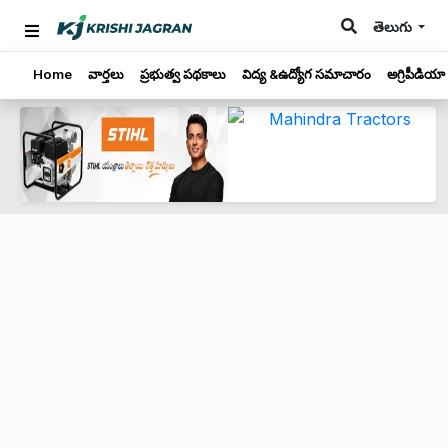
తెలుగు
Home
వార్తలు
ప్రభుత్వ పథకాలు
విద్య &ఉద్యోగ సమాచారం
అగ్రిపీడియా