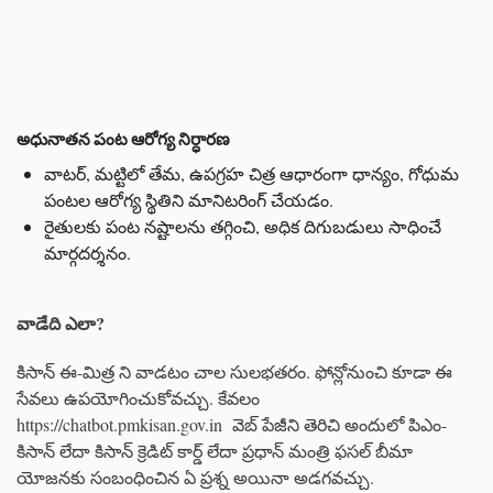
అధునాతన పంట ఆరోగ్య నిర్ధారణ
వాటర్, మట్టిలో తేమ, ఉపగ్రహ చిత్ర ఆధారంగా ధాన్యం, గోధుమ
పంటల ఆరోగ్య స్థితిని మానిటరింగ్ చేయడం.
రైతులకు పంట నష్టాలను తగ్గించి, అధిక దిగుబడులు సాధించే
మార్గదర్శనం.
వాడేది ఎలా?
కిసాన్ ఈ-మిత్ర ని వాడటం చాల సులభతరం. ఫోన్లోనుంచి కూడా ఈ
సేవలు ఉపయోగించుకోవచ్చు. కేవలం
https://chatbot.pmkisan.gov.in వెబ్ పేజీని తెరిచి అందులో పిఎం-
కిసాన్ లేదా కిసాన్ క్రెడిట్ కార్డ్ లేదా ప్రధాన్ మంత్రి ఫసల్ బీమా
యోజనకు సంబంధించిన ఏ ప్రశ్న అయినా అడగవచ్చు.