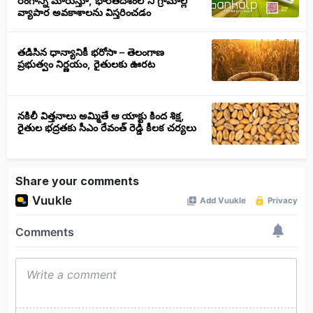
రంగాన్ని మారుస్తూ, భారతదేశంలోని గ్రామాల్లో
వ్యాపార అవకాశాలను విస్తరించడం
తడిసిన ధాన్యానికీ భరోసా – తెలంగాణ
ప్రభుత్వం నిర్ణయం, రైతులకు ఊరట
నకిలీ విత్తనాలు అమ్మితే ఆ యాక్టు కింద శిక్ష,
రైతుల భద్రతకు సీఎం రేవంత్ రెడ్డి కీలక చర్యలు
Share your comments