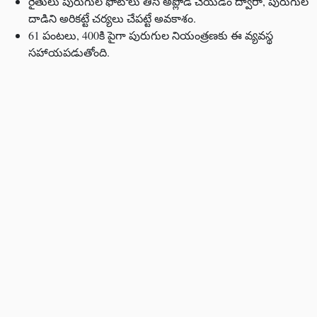
రైతులు పురుగుల ఫోటోలు తీసి అప్లోడ్ చేయడం ద్వారా, పురుగుల
దాడిని అరికట్టే చర్యలు చేపట్టే అవకాశం.
61 పంటలు, 400కి పైగా పురుగుల నియంత్రణకు ఈ వ్యవస్థ
సహాయపడుతోంది.