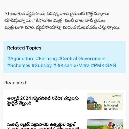
AI ఆధారిత వ్యవసాయ పరిష్కారాలు రైతులకు కొత్త మార్గాలు
చూపిస్తున్నాయి. "కిసాన్ ఈ-మిత్ర" వంటి చాట్ బాట్ రైతుల
మిత్రులుగా మారి, వ్యవసాయాన్ని మరింత సులభతరం చేస్తున్నాయి.
Related Topics
#Agriculture
#Farming
#Central Government
#Schemes
#Subsidy
#
#Kisan e-Mitra
#PMKISAN
Read next
అల్బాగ్ 2024 సస్టైనబిలిటీ నివేదిక చర్యలను
హైలైట్ చేస్తుంది
సంకల్ప్ రిటైల్: వ్యవసాయ ఉత్పత్తుల రిటైల్