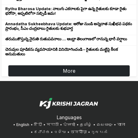
Rythu Bharosa Update: నాలుగు ఎకరాలకు పైగా ఉన్న రైతులకు కూడా రైతు
భరోసా, అప్పటిలోగా సబ్సిడీ జమ!
Annadatha Sukheebhava Update: ఆరోజు నుండి అన్నదాత సుఖీభవ పథకం
ప్రారంభం, సీఎం చంద్రబాబు రైతులకు శుభవార్త
తరుముకొస్తున్న నైరుతి రుతుపవనాలు ... ఆంధ్రా తెలంగాణలో రానున్న భారీ వర్షాలు
చెరువుల పూడికను వ్యవసాయానికి వినియోగించండి – రైతులకు మట్టిపై కీలక
అనుమతులు
More
Languages
English
हिंदी
मराठी
ਪੰਜਾਬੀ
தமிழ்
മലയാളം
বাংলা
ಕನ್ನಡ
ଓଡିଆ
অসমীয়া
ગુજરાતી