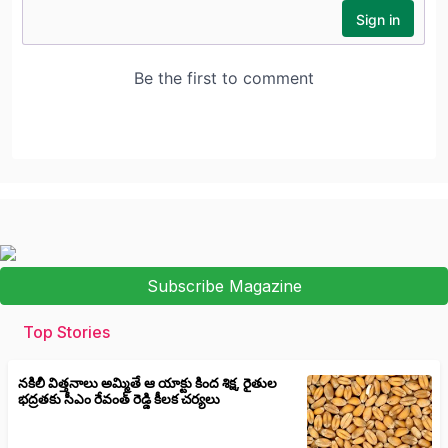
Subscribe Magazine
Top Stories
నకిలీ విత్తనాలు అమ్మితే ఆ యాక్టు కింద శిక్ష, రైతుల
భద్రతకు సీఎం రేవంత్ రెడ్డి కీలక చర్యలు