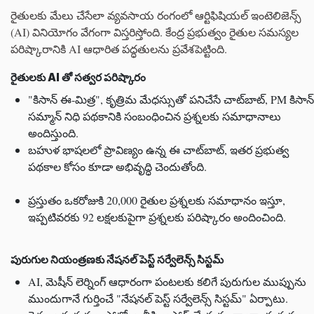
రైతులకు మేలు చేసేలా వ్యవసాయ రంగంలో ఆర్టిఫిషియల్ ఇంటెలిజెన్స్
(AI) వినియోగం వేగంగా విస్తరిస్తోంది. కేంద్ర ప్రభుత్వం రైతుల సమస్యల
పరిష్కారానికి AI ఆధారిత పద్ధతులను ప్రవేశపెట్టింది.
రైతులకు AI తో సత్వర పరిష్కారం
"కిసాన్ ఈ-మిత్ర", కృత్రిమ మేధస్సుతో పనిచేసే చాట్‌బాట్, PM కిసాన్
సమ్మాన్ నిధి పథకానికి సంబంధించిన ప్రశ్నలకు సమాధానాలు
అందిస్తుంది.
బహుళ భాషలలో ప్రావిణ్యం ఉన్న ఈ చాట్‌బాట్, ఇతర ప్రభుత్వ
పథకాల కోసం కూడా అభివృద్ధి చెందుతోంది.
ప్రస్తుతం ఒకరోజుకి 20,000 రైతుల ప్రశ్నలకు సమాధానం ఇస్తూ,
ఇప్పటివరకు 92 లక్షలకుపైగా ప్రశ్నలకు పరిష్కారం అందించింది.
పురుగుల నియంత్రణకు నేషనల్ పెస్ట్ సర్వేలెన్స్ సిస్టమ్
AI, మెషీన్ లెర్నింగ్ ఆధారంగా పంటలకు కలిగే పురుగుల ముప్పును
ముందుగానే గుర్తించే "నేషనల్ పెస్ట్ సర్వేలెన్స్ సిస్టమ్" ఏర్పాటు.