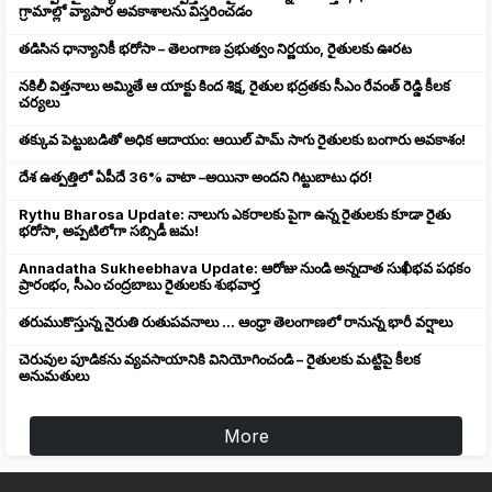
గ్రామాల్లో వ్యాపార అవకాశాలను విస్తరించడం
తడిసిన ధాన్యానికీ భరోసా – తెలంగాణ ప్రభుత్వం నిర్ణయం, రైతులకు ఊరట
నకిలీ విత్తనాలు అమ్మితే ఆ యాక్టు కింద శిక్ష, రైతుల భద్రతకు సీఎం రేవంత్ రెడ్డి కీలక
చర్యలు
తక్కువ పెట్టుబడితో అధిక ఆదాయం: ఆయిల్ పామ్ సాగు రైతులకు బంగారు అవకాశం!
దేశ ఉత్పత్తిలో ఏపీదే 36% వాటా –అయినా అందని గిట్టుబాటు ధర!
Rythu Bharosa Update: నాలుగు ఎకరాలకు పైగా ఉన్న రైతులకు కూడా రైతు
భరోసా, అప్పటిలోగా సబ్సిడీ జమ!
Annadatha Sukheebhava Update: ఆరోజు నుండి అన్నదాత సుఖీభవ పథకం
ప్రారంభం, సీఎం చంద్రబాబు రైతులకు శుభవార్త
తరుముకొస్తున్న నైరుతి రుతుపవనాలు ... ఆంధ్రా తెలంగాణలో రానున్న భారీ వర్షాలు
చెరువుల పూడికను వ్యవసాయానికి వినియోగించండి – రైతులకు మట్టిపై కీలక
అనుమతులు
More