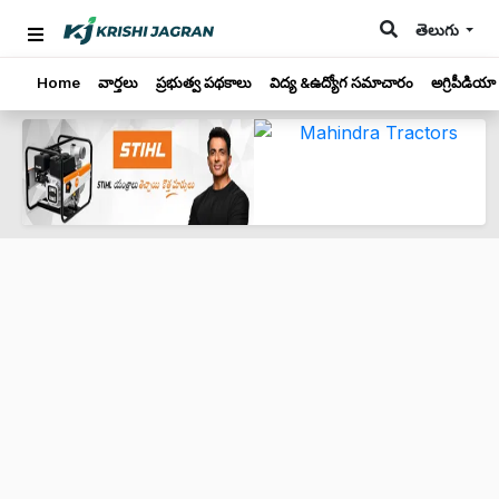
తెలుగు
Home
వార్తలు
ప్రభుత్వ పథకాలు
విద్య &ఉద్యోగ సమాచారం
అగ్రిపీడియా