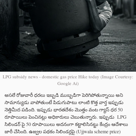
LPG subsidy news - domestic gas price Hike today (Image Courtesy:
Google Ai)
అసలే రోజువారీ ధరలు ఇబ్బడి ముబ్బడిగా పెరిగిపోతున్నాయి అని
సామాన్యుడు వాపోతుంటే పిడుగుపాటు లాంటి కొత్త వార్త ఇప్పుడు
నెత్తిమీద పడింది. ఇప్పుడు భారతదేశం మొత్తం వంట గ్యాస్ ధర 50
రూపాయిలు పెంచినట్లు అధికారులు చెబుతున్నారు. ఇప్పుడు LPG
సిలిండర్ పై 50 రూపాయిలు అదనంగా కట్టాలిసినట్టు కేంద్రం ఆదేశాలు
జారీ చేసింది. ఉజ్వల పథకం సిలిండర్లపై (Ujjwala scheme price)