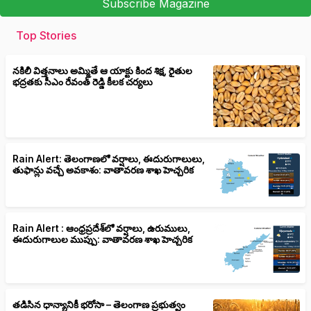
Subscribe Magazine
Top Stories
నకిలీ విత్తనాలు అమ్మితే ఆ యాక్టు కింద శిక్ష, రైతుల
భద్రతకు సీఎం రేవంత్ రెడ్డి కీలక చర్యలు
Rain Alert: తెలంగాణలో వర్షాలు, ఈదురుగాలులు,
తుఫాన్లు వచ్చే అవకాశం: వాతావరణ శాఖ హెచ్చరిక
Rain Alert : ఆంధ్రప్రదేశ్‌లో వర్షాలు, ఉరుములు,
ఈదురుగాలుల ముప్పు: వాతావరణ శాఖ హెచ్చరిక
తడిసిన ధాన్యానికీ భరోసా – తెలంగాణ ప్రభుత్వం