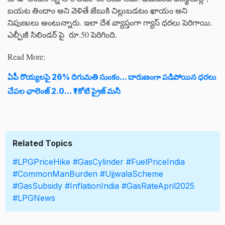
బయట తిందాం అని వెళితే జేబుకి చిల్లుబడటం ఖాయం అని
నిపుణులు అంటున్నారు. ఇలా దేశ వ్యాప్తంగా గ్యాస్ ధరలు పెరిగాయి.
ఎల్పీజీ సిలిండర్ పై రూ.50 పెరిగింది.
Read More:
ఏపీ రొయ్యలపై 26% దిగుమతి సుంకం... దారుణంగా పడిపోయిన ధరలు
చేపల ఛాలెంజ్ 2.0… ₹1 కోటి ప్రైజ్ మనీ
Related Topics
#LPGPriceHike
#GasCylinder
#FuelPriceIndia
#CommonManBurden
#UjjwalaScheme
#GasSubsidy
#InflationIndia
#GasRateApril2025
#LPGNews