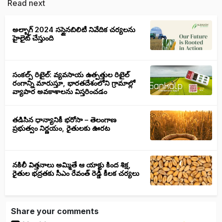
Read next
అల్బాగ్ 2024 సస్టైనబిలిటీ నివేదిక చర్యలను
హైలైట్ చేస్తుంది
సంకల్ప్ రిటైల్: వ్యవసాయ ఉత్పత్తుల రిటైల్
రంగాన్ని మారుస్తూ, భారతదేశంలోని గ్రామాల్లో
వ్యాపార అవకాశాలను విస్తరించడం
తడిసిన ధాన్యానికీ భరోసా – తెలంగాణ
ప్రభుత్వం నిర్ణయం, రైతులకు ఊరట
నకిలీ విత్తనాలు అమ్మితే ఆ యాక్టు కింద శిక్ష,
రైతుల భద్రతకు సీఎం రేవంత్ రెడ్డి కీలక చర్యలు
Share your comments