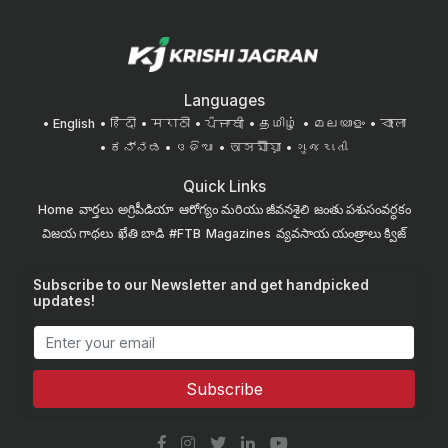
Languages
English
हिंदी
मराठी
ਪੰਜਾਬੀ
தமிழ்
മലയാളം
বাংলা
ಕನ್ನಡ
ଓଡିଆ
অসমীয়া
ગુજરાતી
Quick Links
Home
వార్తలు
అగ్రిపీడియా
ఆరోగ్యం మరియు జీవనశైలి
జంతు పశుసంవర్ధకం
విజయ గాథలు
ఖేతి బాడి
#FTB
Magazines
వ్యవసాయ యంత్రాలు
క్విజ్
Subscribe to our Newsletter and get handpicked
updates!
Subscribe