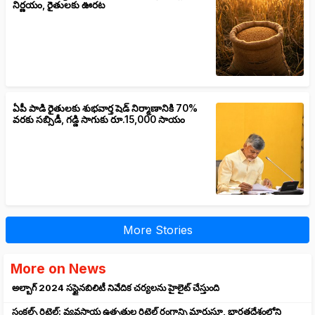
నిర్ణయం, రైతులకు ఊరట
ఏపీ పాడి రైతులకు శుభవార్త షెడ్ నిర్మాణానికి 70%
వరకు సబ్సిడీ, గడ్డి సాగుకు రూ.15,000 సాయం
More Stories
More on News
అల్బాగ్ 2024 సస్టైనబిలిటీ నివేదిక చర్యలను హైలైట్ చేస్తుంది
సంకల్ప్ రిటైల్: వ్యవసాయ ఉత్పత్తుల రిటైల్ రంగాన్ని మారుస్తూ, భారతదేశంలోని