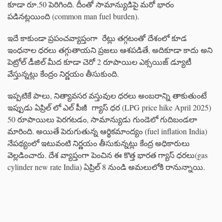
కూడా రూ.50 పెరిగింది. దీంతో సామాన్యుడిపై మరో భారం
పడినట్లయింది (common man fuel burden).
ఇదే కాకుండా ప్రపంచవ్యాప్తంగా రేట్లు తగ్గటంతో దేశంలో కూడ
ఇంధనాల ధరలు తగ్గుతాయని ప్రజలు ఆశపడితే, అదికూడా కాదు అని
పెట్రోల్ డీజిల్ మీద కూడా చెరో 2 రూపాయిల ఎక్సయిజ్ డ్యూటీ
వేస్తున్నట్లు కేంద్రం నిర్ణయం తీసుకుంది.
ఇప్పటికే పాలు, నిత్యావసర వస్తువుల ధరలు అంబరాన్ని తాకుతుంటే
ఇప్పుడు ఏప్రిల్ లో ఎల్ పీజీ గ్యాస్ ధర (LPG price hike April 2025)
50 రూపాయిలు పెరగటడం, సామాన్యుడు గుండెలో గుదిబండలా
మారింది. అయితే పెరుగుతున్న ఆర్థికమాంద్యం (fuel inflation India)
నేపథ్యంలో ఇటువంటి నిర్ణయం తీసుకున్నట్లు కేంద్ర అధికారులు
వెల్లడించారు. దేశ వ్యాప్తంగా పెంచిన ఈ కొత్త భారత గ్యాస్ ధరలు(gas
cylinder new rate India) ఏప్రిల్ 8 నుండి అమలులోకి రానున్నాయి.