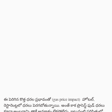
ఈ పెరిగిన కొత్త ధరల ప్రభావంతో (gas price impact) హోటల్,
రెస్టారెంట్లలో ధరలు పెరగబోతున్నాయి. అంతే కాక ప్రొసెస్డ్ ఫుడ్ ధరలు
కూడా అంబరాన్ని తాకే అవకాశం లేకపోలేదు. ఇటువంటి పరిస్థితుల్లో,