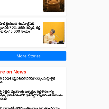
పాడి రైతులకు శుభవార్త షెడ్
మాణానికి 70% వరకు సబ్సిడీ, గడ్డి
ుకు రూ.15,000 సాయం
More Stories
re on News
గ్ 2024 సస్టైనబిలిటీ నివేదిక చర్యలను హైలైట్
ంది
ప్ రిటైల్: వ్యవసాయ ఉత్పత్తుల రిటైల్ రంగాన్ని
్తూ, భారతదేశంలోని గ్రామాల్లో వ్యాపార అవకాశాలను
రించడం
న ధాన్యానికీ భరోసా – తెలంగాణ ప్రభుత్వం నిర్ణయం,