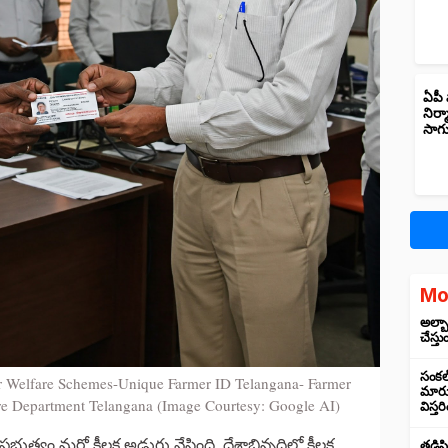
ఏపీ 
నిర్
సాగ
Mo
అల్బా
చేస్తు
సంకల్
r Welfare Schemes-Unique Farmer ID Telangana- Farmer
మారుస
ure Department Telangana (Image Courtesy: Google AI)
విస్త
ప్రభుత్వం మరో కీలక అడుగు వేసింది. దేశాభివృద్ధిలో కీలక
తడిసి