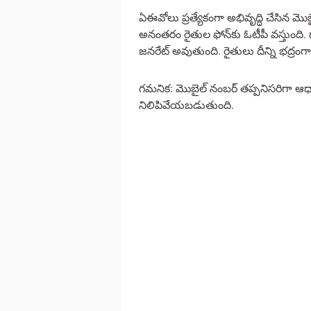
ఏఈవోలు ప్రత్యేకంగా అభివృద్ధి చేసిన 
అనంతరం రైతుల ఫోన్‌కు ఓటీపీ వస్తుంది. 
జనరేట్ అవుతుంది. రైతులు దీన్ని భద్రంగ
గమనిక: మొబైల్ నంబర్ తప్పనిసరిగా ఆధార్
నిలిపివేయబడుతుంది.