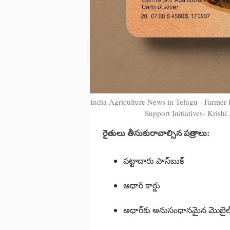
India Agriculture News in Telugu - Farmer 
Support Initiatives- Krish
రైతులు తీసుకురావాల్సిన పత్రాలు:
పట్టాదారు పాస్‌బుక్
ఆధార్ కార్డు
ఆధార్‌కు అనుసంధానమైన మొబైల