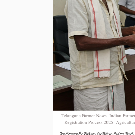
Telangana Farmer News- Indian Farme
Registration Process 2025- Agricult
హైదరాబాద్: రైతుల సంక్షేమం దిశగా కేంద్ర 