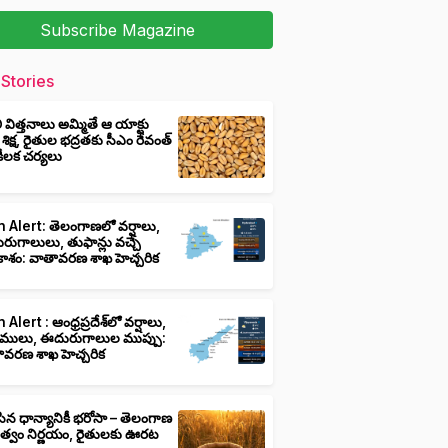
Subscribe Magazine
Stories
ీ విత్తనాలు అమ్మితే ఆ యాక్టు
 శిక్ష, రైతుల భద్రతకు సీఎం రేవంత్
ి కీలక చర్యలు
 Alert: తెలంగాణలో వర్షాలు,
ుగాలులు, తుఫాన్లు వచ్చే
ాశం: వాతావరణ శాఖ హెచ్చరిక
 Alert : ఆంధ్రప్రదేశ్‌లో వర్షాలు,
ములు, ఈదురుగాలుల ముప్పు:
ావరణ శాఖ హెచ్చరిక
ిన ధాన్యానికీ భరోసా – తెలంగాణ
ుత్వం నిర్ణయం, రైతులకు ఊరట