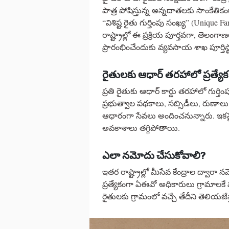
పాత్ర పోషిస్తున్న అన్నదాతలకు సాంకేతికంగ
“విశిష్ట రైతు గుర్తింపు సంఖ్య” (Unique
రాష్ట్రాల్లో ఈ ప్రక్రియ పూర్తవగా, తెలంగ
ప్రారంభించేందుకు వ్యవసాయ శాఖ పూర్తిస్థ
రైతులకు ఆధార్ తరహాలో ప్రత్యేక గ
ప్రతి రైతుకు ఆధార్ కార్డు తరహాలో గుర్తిం
ప్రభుత్వాల పథకాలు, సబ్సిడీలు, రుణాలు
ఆధారంగా సేవలు అందించనున్నారు. ఇకపై ర
అవకాశాలు తగ్గిపోతాయి.
ఎలా నమోదు చేసుకోవాలి?
ఇతర రాష్ట్రాల్లో మీసేవ కేంద్రాల ద్వార
ప్రత్యేకంగా ఏఈవో అధికారులు గ్రామాలక
రైతులకు గ్రామంలో వచ్చే తేదీని తెలియజేస