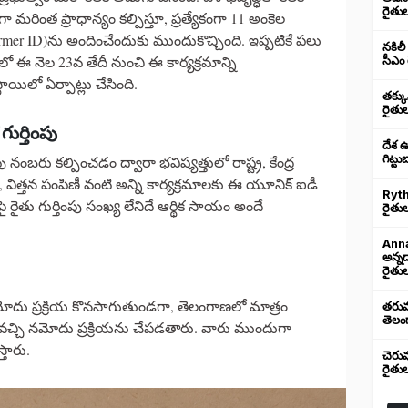
రైతు
ా మరింత ప్రాధాన్యం కల్పిస్తూ, ప్రత్యేకంగా 11 అంకెల
 Farmer ID)ను అందించేందుకు ముందుకొచ్చింది. ఇప్పటికే పలు
నకిలీ
ాణలో ఈ నెల 23వ తేదీ నుంచి ఈ కార్యక్రమాన్ని
సీఎం 
ాయిలో ఏర్పాట్లు చేసింది.
తక్క
రైతు
ుర్తింపు
దేశ 
పు నంబరు కల్పించడం ద్వారా భవిష్యత్తులో రాష్ట్ర, కేంద్ర
గిట్ట
, విత్తన పంపిణీ వంటి అన్ని కార్యక్రమాలకు ఈ యూనిక్ ఐడీ
Ryth
ైతు గుర్తింపు సంఖ్య లేనిదే ఆర్థిక సాయం అందే
రైతుల
Anna
అన్న
రైతుల
ా నమోదు ప్రక్రియ కొనసాగుతుండగా, తెలంగాణలో మాత్రం
తరుము
తెలంగ
ే వచ్చి నమోదు ప్రక్రియను చేపడతారు. వారు ముందుగా
్తారు.
చెరు
రైతు