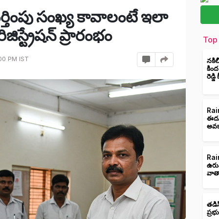
్తింపు సంఖ్య కావాలంటే ఇలా
ిజిస్ట్రేషన్ ప్రారంభం
Top 
:00 PM IST
నకిల
కింద
రెడ్డ
Rain
ఈదుర
అవక
Rain
ఉరు
వాత
తడిస
ప్రభ