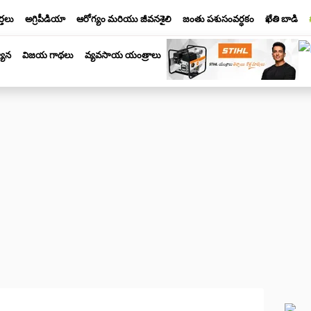
్తలు
అగ్రిపీడియా
ఆరోగ్యం మరియు జీవనశైలి
జంతు పశుసంవర్ధకం
ఖేతి బాడి
యాన
విజయ గాథలు
వ్యవసాయ యంత్రాలు