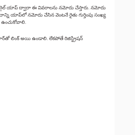
మొబైల్ యాప్ ద్వారా ఈ వివరాలను నమోదు చేస్తారు. నమోదు
దాన్ని యాప్‌లో నమోదు చేసిన వెంటనే రైతు గుర్తింపు సంఖ్య
ా ఉంచుకోవాలి.
‌తో లింక్ అయి ఉండాలి. లేకపోతే రిజిస్ట్రేషన్