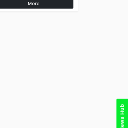
More
News Hub