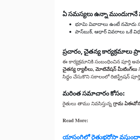
ఏ సమస్యలు ఉన్నా ముందుగానే ప
భూమి వివాదాలు ఉంటే నమోదు 
పాస్‌బుక్, ఆధార్ వివరాలు ఒకే వ
ప్రచారం, చైతన్య కార్యక్రమాలు ప్
ఈ కార్యక్రమానికి సంబంధించిన పూర్తి
చైతన్య ర్యాలీలు, మోటివేషన్ మీటింగ్‌లు
న
సిద్ధం చేసుకొని సకాలంలో రిజిస్ట్రేషన్ పూర
మరింత సమాచారం కోసం:
గ్రామ ఏఈవోను
రైతులు తాము నివసిస్తున్న
Read More:
యాసంగిలో రైతుభరోసా వస్తుందా?ఏ