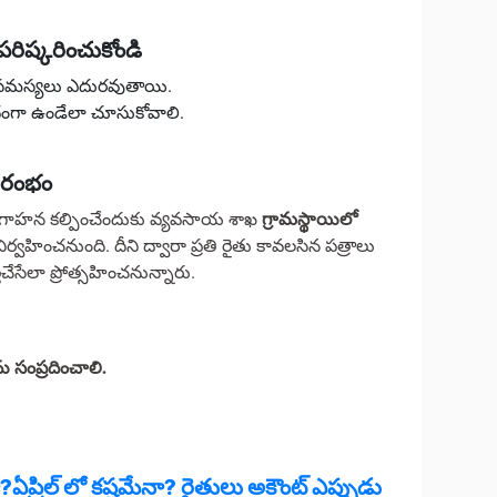
రిష్కరించుకోండి
సమస్యలు ఎదురవుతాయి.
ిధంగా ఉండేలా చూసుకోవాలి.
రారంభం
గ్రామస్థాయిలో
 అవగాహన కల్పించేందుకు వ్యవసాయ శాఖ
ిర్వహించనుంది. దీని ద్వారా ప్రతి రైతు కావలసిన పత్రాలు
్తిచేసేలా ప్రోత్సహించనున్నారు.
 సంప్రదించాలి.
ప్రిల్ లో కష్టమేనా? రైతులు అకౌంట్ ఎప్పుడు