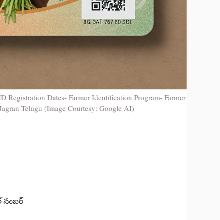
ID Registration Dates- Farmer Identification Program- Farmer
i Jagran Telugu (Image Courtesy: Google AI)
్ నంబర్