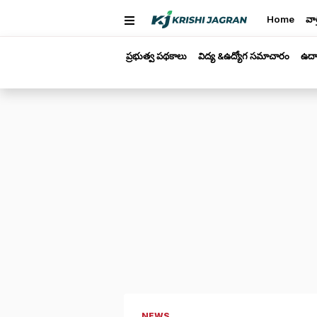
Home
వార
ప్రభుత్వ పథకాలు
విద్య &ఉద్యోగ సమాచారం
ఉద్
NEWS