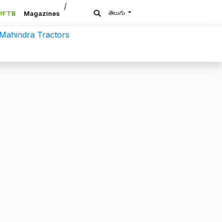
/a>
తెలుగు
#FTB
Magazines