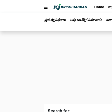
Home
వార
ప్రభుత్వ పథకాలు
విద్య &ఉద్యోగ సమాచారం
ఉద్
Search for
: