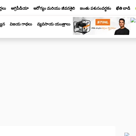
్తలు
అగ్రిపీడియా
ఆరోగ్యం మరియు జీవనశైలి
జంతు పశుసంవర్ధకం
ఖేతి బాడి
యాన
విజయ గాథలు
వ్యవసాయ యంత్రాలు