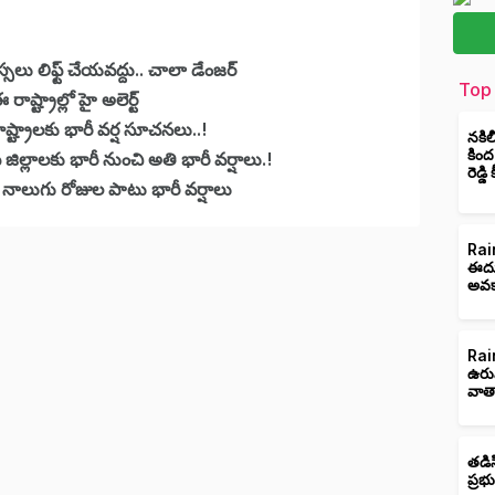
అస్సలు లిఫ్ట్ చేయవద్దు.. చాలా డేంజర్
Top 
ష్ట్రాల్లో హై అలెర్ట్
ట్రాలకు భారీ వర్ష సూచనలు..!
నకిల
కింద
 జిల్లాలకు భారీ నుంచి అతి భారీ వర్షాలు.!
రెడ్డ
. నాలుగు రోజుల పాటు భారీ వర్షాలు
Rain
ఈదుర
అవక
Rain
ఉరు
వాత
తడిస
ప్రభ