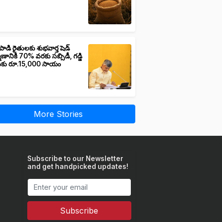
పాడి రైతులకు శుభవార్త షెడ్
మాణానికి 70% వరకు సబ్సిడీ, గడ్డి
ుకు రూ.15,000 సాయం
More Stories
Subscribe to our Newsletter
and get handpicked updates!
Subscribe