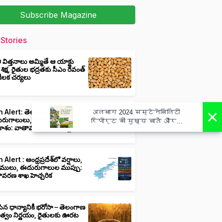
Subscribe Magazine
Stories
ీ విత్తనాలు అమ్మితే ఆ యాక్టు
 శిక్ష, రైతుల భద్రతకు సీఎం రేవంత్
ి కీలక చర్యలు
×
 Alert: తెలంగాణలో వర్షాలు,
अलबाग 2024 सस्टेनेबिलिटी
ుగాలులు, తుఫాన్లు వచ్చే
रिपोर्ट की मुख्य बातें और
ాశం: వాతావరణ శాఖ హెచ్చరిక
कार्य - Albaugh 2024
Sustainability Report Highlights
Actions
 Alert : ఆంధ్రప్రదేశ్‌లో వర్షాలు,
ములు, ఈదురుగాలుల ముప్పు:
ావరణ శాఖ హెచ్చరిక
ిన ధాన్యానికీ భరోసా – తెలంగాణ
ుత్వం నిర్ణయం, రైతులకు ఊరట