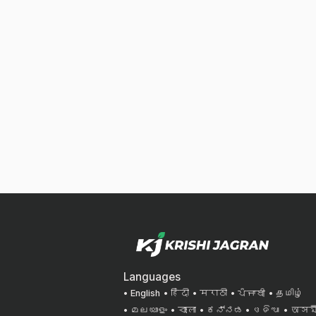
Languages
English
हिंदी
मराठी
ਪੰਜਾਬੀ
தமிழ்
മലയാളം
বাংলা
ಕನ್ನಡ
ଓଡିଆ
অসমী