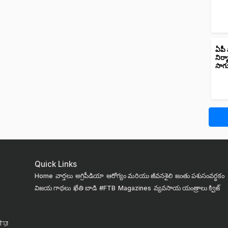
ఏపీ 
నిర్
సాగ
Quick Links
Home
వార్తలు
అగ్రిపీడియా
ఆరోగ్యం మరియు జీవనశైలి
జంతు పశుసంవర్ధకం
విజయ గాథలు
ఖేతి బాడి
#FTB
Magazines
వ్యవసాయ యంత్రాలు
క్విజ్
য়া