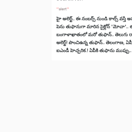
alert
హై అలెర్ట్.. ఈ నంబర్స్ నుండి కాల్స్ వస్తే 
పెను తుఫానుగా మారిన సైక్లోన్ 'మోచా'.. ఈ రా
బంగాళాఖాతంలో మరో తుఫాన్.. తెలుగు రాష్
అలెర్ట్! పొంచిఉన్న తుఫాన్.. తెలంగాణ, ఏపీ
ఐఎండీ హెచ్చరిక.! ఏపీకి తుఫాను ముప్పు.