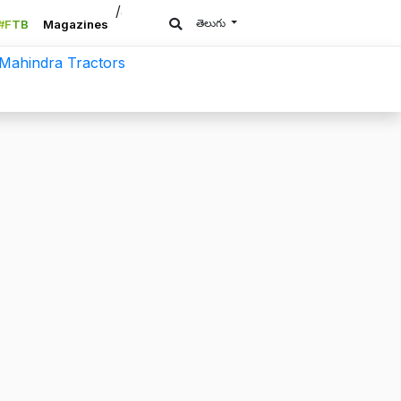
/a>
తెలుగు
#FTB
Magazines