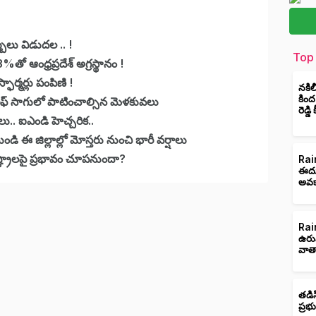
ులు విడుదల .. !
Top 
తో ఆంధ్రప్రదేశ్ అగ్రస్థానం !
ార్మర్లు పంపిణి !
నకిల
కింద
ీఫ్ సాగులో పాటించాల్సిన మెళకువలు
రెడ్డ
లు.. ఐఎండి హెచ్చరిక..
ండి ఈ జిల్లాల్లో మోస్తరు నుంచి భారీ వర్షాలు
్ట్రాలపై ప్రభావం చూపనుందా?
Rain
ఈదుర
అవక
Rain
ఉరు
వాత
తడిస
ప్రభ