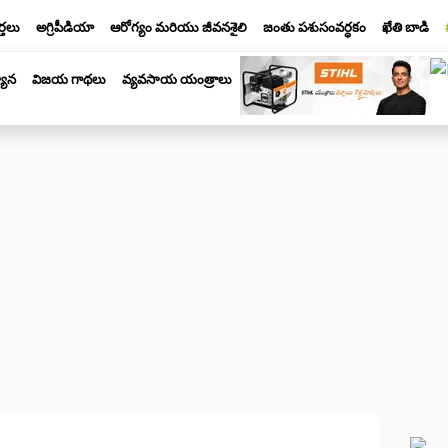
్తలు
అగ్రిపీడియా
ఆరోగ్యం మరియు జీవనశైలి
జంతు పశుసంవర్ధకం
ఖేతి బాడి
యాన
విజయ గాథలు
వ్యవసాయ యంత్రాలు