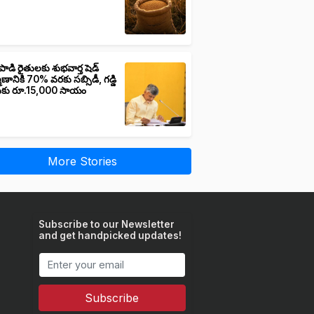
పాడి రైతులకు శుభవార్త షెడ్
మాణానికి 70% వరకు సబ్సిడీ, గడ్డి
ుకు రూ.15,000 సాయం
More Stories
Subscribe to our Newsletter
and get handpicked updates!
Subscribe