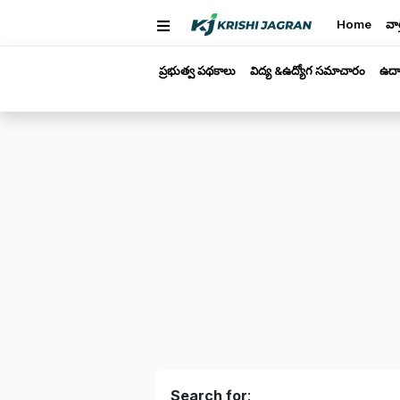
Home
వార
ప్రభుత్వ పథకాలు
విద్య &ఉద్యోగ సమాచారం
ఉద్
Search for
: