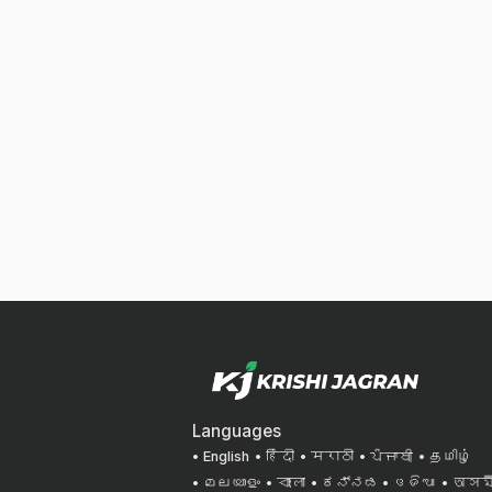
Languages
English
हिंदी
मराठी
ਪੰਜਾਬੀ
தமிழ்
മലയാളം
বাংলা
ಕನ್ನಡ
ଓଡିଆ
অসমী