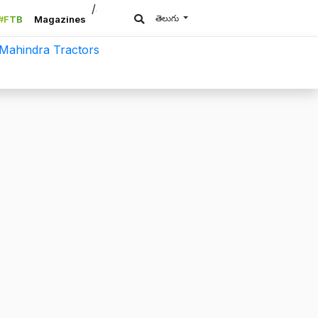
/a>
తెలుగు
#FTB
Magazines