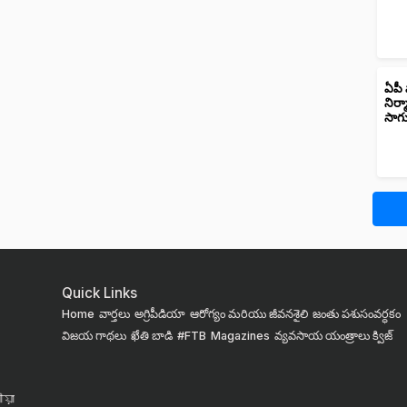
ఏపీ 
నిర్
సాగ
Quick Links
Home
వార్తలు
అగ్రిపీడియా
ఆరోగ్యం మరియు జీవనశైలి
జంతు పశుసంవర్ధకం
విజయ గాథలు
ఖేతి బాడి
#FTB
Magazines
వ్యవసాయ యంత్రాలు
క్విజ్
য়া