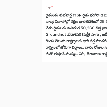
ap
రైతులకు శుభవార్త !YSR రైతు భరోసా డబ్బ
బాల్య వివాహాల్లో దక్షిణ భారతదేశంలో 29.3%
నేడు రైతులకు ఉచితంగ 50,280 కొత్త ట్రాస్ఫ
Groundnut :వేరుశనగ (పల్లీ) సాగు , ఖర
రెండు తెలుగు రాష్ట్రాలకు భారీ వర్ష సూచన
రాష్ట్రంలో జోరుగా వర్షాలు.. వారం రోజుల ను
మరో తుఫాన్ ముప్పు.. ఏపీ, తెలంగాణ రాష