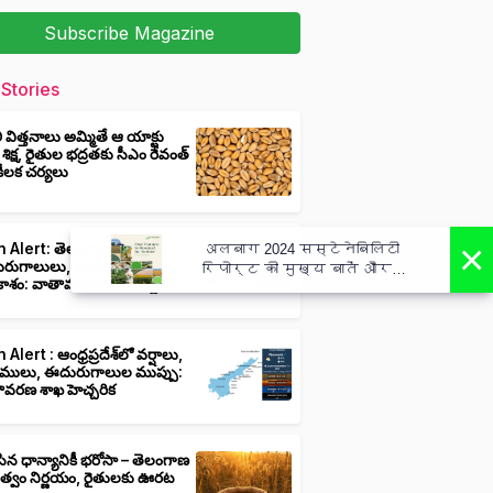
Subscribe Magazine
Stories
ీ విత్తనాలు అమ్మితే ఆ యాక్టు
 శిక్ష, రైతుల భద్రతకు సీఎం రేవంత్
ి కీలక చర్యలు
×
 Alert: తెలంగాణలో వర్షాలు,
अलबाग 2024 सस्टेनेबिलिटी
ుగాలులు, తుఫాన్లు వచ్చే
रिपोर्ट की मुख्य बातें और
ాశం: వాతావరణ శాఖ హెచ్చరిక
कार्य - Albaugh 2024
Sustainability Report Highlights
Actions
 Alert : ఆంధ్రప్రదేశ్‌లో వర్షాలు,
ములు, ఈదురుగాలుల ముప్పు:
ావరణ శాఖ హెచ్చరిక
ిన ధాన్యానికీ భరోసా – తెలంగాణ
ుత్వం నిర్ణయం, రైతులకు ఊరట