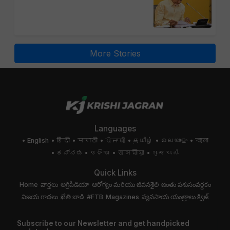
More Stories
Languages
English
हिंदी
मराठी
ਪੰਜਾਬੀ
தமிழ்
മലയാളം
বাংলা
ಕನ್ನಡ
ଓଡିଆ
অসমীয়া
ગુજરાતી
Quick Links
Home
వార్తలు
అగ్రిపీడియా
ఆరోగ్యం మరియు జీవనశైలి
జంతు పశుసంవర్ధకం
విజయ గాథలు
ఖేతి బాడి
#FTB
Magazines
వ్యవసాయ యంత్రాలు
క్విజ్
Subscribe to our Newsletter and get handpicked