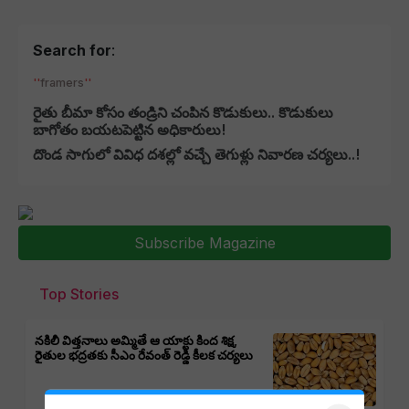
Search for
:
framers
రైతు బీమా కోసం తండ్రిని చంపిన కొడుకులు.. కొడుకులు
బాగోతం బయటపెట్టిన అధికారులు!
దొండ సాగులో వివిధ దశల్లో వచ్చే తెగుళ్లు నివారణ చర్యలు..!
Subscribe Magazine
Top Stories
నకిలీ విత్తనాలు అమ్మితే ఆ యాక్టు కింద శిక్ష,
రైతుల భద్రతకు సీఎం రేవంత్ రెడ్డి కీలక చర్యలు