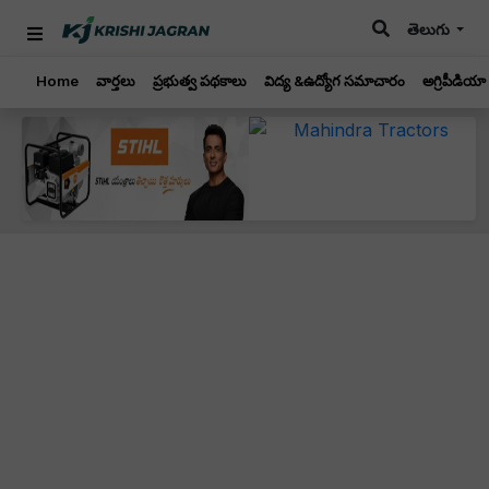
తెలుగు
Home
వార్తలు
ప్రభుత్వ పథకాలు
విద్య &ఉద్యోగ సమాచారం
అగ్రిపీడియా