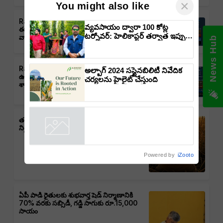
×
You might also like
Rain Alert: తెలంగాణలో వర్షాలు,
వ్యవసాయం ద్వారా 100 కోట్ల
ఈదురుగాలులు, తుఫాన్లు వచ్చే అవకాశం:
టర్నోవర్: హెలికాప్టర్ తర్వాత ఇప్పుడు
వాతావరణ శాఖ హెచ్చరిక
News Hub
విమానంతో వ్యవసాయ విప్లవం
తీసుకురానున్న డాక్టర్ రాజారామ్
త్రిపాఠి
Rain Alert : ఆంధ్రప్రదేశ్‌లో వర్షాలు,
అల్బాగ్ 2024 సస్టైనబిలిటీ నివేదిక
ఉరుములు, ఈదురుగాలుల ముప్పు: వాతావరణ
చర్యలను హైలైట్ చేస్తుంది
శాఖ హెచ్చరిక
తడిసిన ధాన్యానికీ భరోసా – తెలంగాణ ప్రభుత్వం
నిర్ణయం, రైతులకు ఊరట
Powered by
iZooto
ఏపీ పాడి రైతులకు శుభవార్త షెడ్ నిర్మాణానికి
70% వరకు సబ్సిడీ, గడ్డి సాగుకు రూ.15,000
సాయం