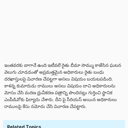
ఇంతవరకు బాగానే ఉంది ఇటీవలే రైతు బీమా సొమ్ము కాజేసిన ఘటన
వెలుగు చూడడంతో అప్రమత్తమైన అధికారులు రైతు బంధు
దరఖాస్తులపై విచారణ చేపట్టగా అసలు విషయం బయటపడింది.
కాశన్న కుమారుడు రాములు అసలు విషయం దాచి అధికారులను
మోసం చేసి మరణ ధ్రువీకరణ పత్రాన్ని పొందినట్లు గుర్తించి స్థానిక
ఎంపీడివోకు ఫిర్యాదు చేశారు. దీని పై సీరియస్ అయిన అధికారులు
రాములపై కేసు నమోదు చేసి విచారణ చేపట్టారు.
Related Topics