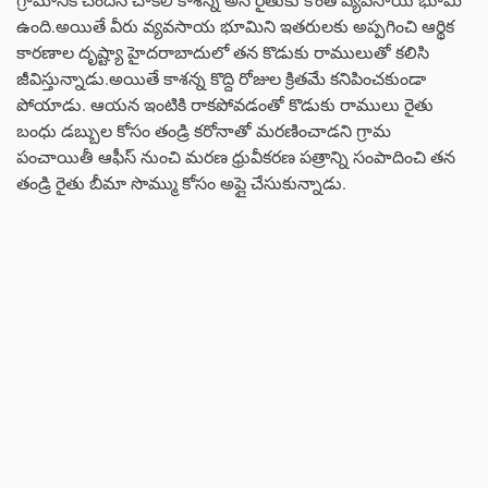
ఉంది.అయితే వీరు వ్యవసాయ భూమిని ఇతరులకు అప్పగించి ఆర్థిక
కారణాల దృష్ట్యా హైదరాబాదులో తన కొడుకు రాములుతో కలిసి
జీవిస్తున్నాడు.అయితే కాశన్న కొద్ది రోజుల క్రితమే కనిపించకుండా
పోయాడు. ఆయన ఇంటికి రాకపోవడంతో కొడుకు రాములు రైతు
బంధు డబ్బుల కోసం తండ్రి కరోనాతో మరణించాడని గ్రామ
పంచాయితీ ఆఫీస్ నుంచి మరణ ధ్రువీకరణ పత్రాన్ని సంపాదించి తన
తండ్రి రైతు బీమా సొమ్ము కోసం అప్లై చేసుకున్నాడు.