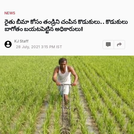
NEWS
రైతు బీమా కోసం తండ్రిని చంపిన కొడుకులు.. కొడుకులు
బాగోతం బయటపెట్టిన అధికారులు!
KJ Staff
28 July, 2021 3:15 PM IST