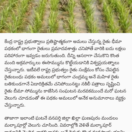
కేంద్ర రాష్ట్ర ప్రభుత్వాలు ప్రతిష్టాత్మకంగా అమలు చేస్తున్న రైతు భీమా
పథకంలో భాగంగా రైతులు ప్రమాదవశాత్తు చనిపోతే వారికి ఐదు లక్షలు
పరిహారంగా ఇవ్వడం జరుగుతుంది. దీన్ని ఆసరాగా చేసుకొని కొంత
మంది అక్రమార్కులు ఈసొమ్మును కొట్టేయడానికి విశ్వప్రయత్నాలు
చేస్తున్నారు. ఇటీవలే రాష్ట్ర ప్రభుత్వం రైతు సంక్షేమం కోసం చేపట్టిన
రైతుబంధు పథకం అమలులో భాగంగా చంద్రమ్మ అనే మహిళ రైతు
బతికుండగానే ఏడాదిక్రితమే చనిపోయినట్టు నకిలీ పత్రాలు సృష్టించి
రైతు బీమా సోమ్మును కాజేసిన సంఘటన మరవకముందే మరో ఘటన
వెలుగు చూడడంతో ఈ పథకం అమలులో అనేక అనుమానాలు వ్యక్తం
చేస్తున్నారు.
తాజాగా ఇలాంటి ఘటనే వనపర్తి జిల్లా ఖిల్లా ఘణపురం మండలం
మల్కాపూర్లో వెలుగు చూసింది. వివరాల్లోకి వెళితే మల్కాపూర్
గ్రామానికి చెందిన చాకలి కాశన్న అనే రైతుకు కొంత వ్యవసాయ భూమి