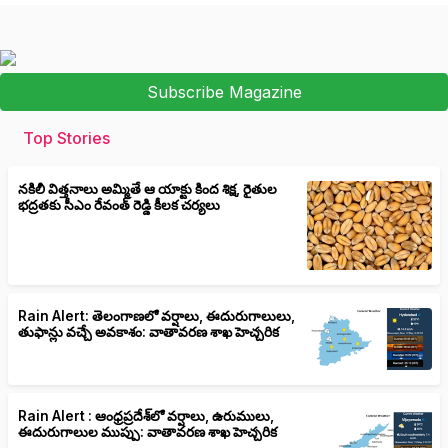
Subscribe Magazine
Top Stories
నకిలీ విత్తనాలు అమ్మితే ఆ యాక్టు కింద శిక్ష, రైతుల
భద్రతకు సీఎం రేవంత్ రెడ్డి కీలక చర్యలు
Rain Alert: తెలంగాణలో వర్షాలు, ఈదురుగాలులు,
తుఫాన్లు వచ్చే అవకాశం: వాతావరణ శాఖ హెచ్చరిక
Rain Alert : ఆంధ్రప్రదేశ్‌లో వర్షాలు, ఉరుములు,
ఈదురుగాలుల ముప్పు: వాతావరణ శాఖ హెచ్చరిక