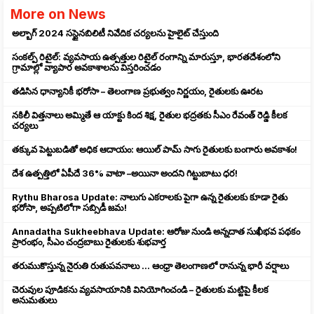
More on News
అల్బాగ్ 2024 సస్టైనబిలిటీ నివేదిక చర్యలను హైలైట్ చేస్తుంది
సంకల్ప్ రిటైల్: వ్యవసాయ ఉత్పత్తుల రిటైల్ రంగాన్ని మారుస్తూ, భారతదేశంలోని
గ్రామాల్లో వ్యాపార అవకాశాలను విస్తరించడం
తడిసిన ధాన్యానికీ భరోసా – తెలంగాణ ప్రభుత్వం నిర్ణయం, రైతులకు ఊరట
నకిలీ విత్తనాలు అమ్మితే ఆ యాక్టు కింద శిక్ష, రైతుల భద్రతకు సీఎం రేవంత్ రెడ్డి కీలక
చర్యలు
తక్కువ పెట్టుబడితో అధిక ఆదాయం: ఆయిల్ పామ్ సాగు రైతులకు బంగారు అవకాశం!
దేశ ఉత్పత్తిలో ఏపీదే 36% వాటా –అయినా అందని గిట్టుబాటు ధర!
Rythu Bharosa Update: నాలుగు ఎకరాలకు పైగా ఉన్న రైతులకు కూడా రైతు
భరోసా, అప్పటిలోగా సబ్సిడీ జమ!
Annadatha Sukheebhava Update: ఆరోజు నుండి అన్నదాత సుఖీభవ పథకం
ప్రారంభం, సీఎం చంద్రబాబు రైతులకు శుభవార్త
తరుముకొస్తున్న నైరుతి రుతుపవనాలు ... ఆంధ్రా తెలంగాణలో రానున్న భారీ వర్షాలు
చెరువుల పూడికను వ్యవసాయానికి వినియోగించండి – రైతులకు మట్టిపై కీలక
అనుమతులు