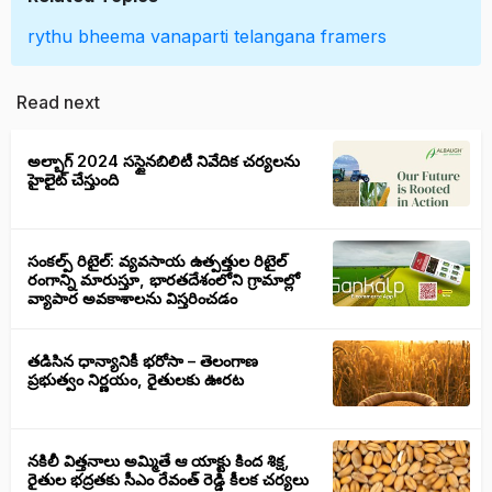
rythu bheema
vanaparti
telangana
framers
Read next
అల్బాగ్ 2024 సస్టైనబిలిటీ నివేదిక చర్యలను
హైలైట్ చేస్తుంది
సంకల్ప్ రిటైల్: వ్యవసాయ ఉత్పత్తుల రిటైల్
రంగాన్ని మారుస్తూ, భారతదేశంలోని గ్రామాల్లో
వ్యాపార అవకాశాలను విస్తరించడం
తడిసిన ధాన్యానికీ భరోసా – తెలంగాణ
ప్రభుత్వం నిర్ణయం, రైతులకు ఊరట
నకిలీ విత్తనాలు అమ్మితే ఆ యాక్టు కింద శిక్ష,
రైతుల భద్రతకు సీఎం రేవంత్ రెడ్డి కీలక చర్యలు