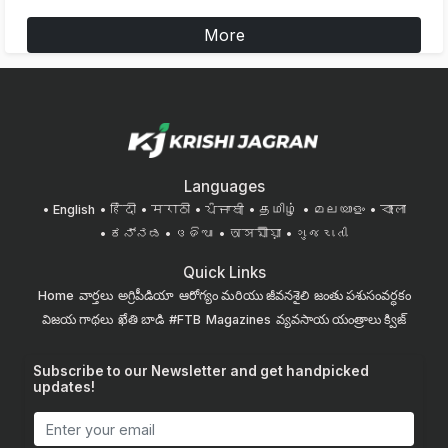
More
Languages
English
हिंदी
मराठी
ਪੰਜਾਬੀ
தமிழ்
മലയാളം
বাংলা
ಕನ್ನಡ
ଓଡିଆ
অসমীয়া
ગુજરાતી
Quick Links
Home
వార్తలు
అగ్రిపీడియా
ఆరోగ్యం మరియు జీవనశైలి
జంతు పశుసంవర్ధకం
విజయ గాథలు
ఖేతి బాడి
#FTB
Magazines
వ్యవసాయ యంత్రాలు
క్విజ్
Subscribe to our Newsletter and get handpicked
updates!