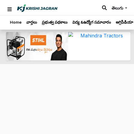
తెలుగు
Home
వార్తలు
ప్రభుత్వ పథకాలు
విద్య &ఉద్యోగ సమాచారం
అగ్రిపీడియా