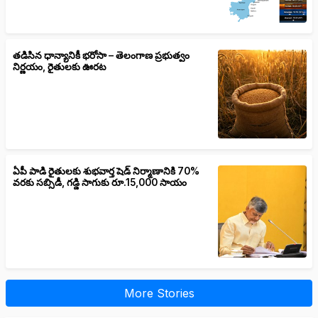
తడిసిన ధాన్యానికీ భరోసా – తెలంగాణ ప్రభుత్వం
నిర్ణయం, రైతులకు ఊరట
ఏపీ పాడి రైతులకు శుభవార్త షెడ్ నిర్మాణానికి 70%
వరకు సబ్సిడీ, గడ్డి సాగుకు రూ.15,000 సాయం
More Stories