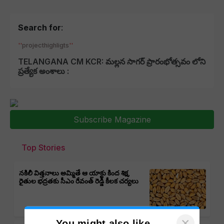
Search for
:
projecthighligts
TELANGANA CM KCR: మల్లన సాగర్ ప్రారంభోత్సవం లోని
ప్రత్యేక అంశాలు :
Subscribe Magazine
Top Stories
నకిలీ విత్తనాలు అమ్మితే ఆ యాక్టు కింద శిక్ష,
రైతుల భద్రతకు సీఎం రేవంత్ రెడ్డి కీలక చర్యలు
×
You might also like