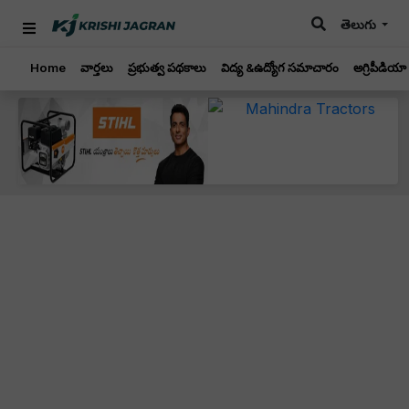
తెలుగు
Home
వార్తలు
ప్రభుత్వ పథకాలు
విద్య &ఉద్యోగ సమాచారం
అగ్రిపీడియా