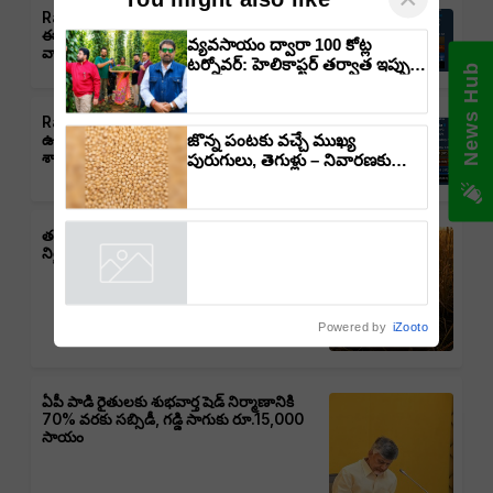
Rain Alert: తెలంగాణలో వర్షాలు,
ఈదురుగాలులు, తుఫాన్లు వచ్చే అవకాశం:
వ్యవసాయం ద్వారా 100 కోట్ల
వాతావరణ శాఖ హెచ్చరిక
టర్నోవర్: హెలికాప్టర్ తర్వాత ఇప్పుడు
News Hub
విమానంతో వ్యవసాయ విప్లవం
తీసుకురానున్న డాక్టర్ రాజారామ్
Rain Alert : ఆంధ్రప్రదేశ్‌లో వర్షాలు,
త్రిపాఠి
జొన్న పంటకు వచ్చే ముఖ్య
ఉరుములు, ఈదురుగాలుల ముప్పు: వాతావరణ
శాఖ హెచ్చరిక
పురుగులు, తెగుళ్లు – నివారణకు
సమగ్ర పద్ధతులు!
తడిసిన ధాన్యానికీ భరోసా – తెలంగాణ ప్రభుత్వం
నిర్ణయం, రైతులకు ఊరట
Powered by
iZooto
ఏపీ పాడి రైతులకు శుభవార్త షెడ్ నిర్మాణానికి
70% వరకు సబ్సిడీ, గడ్డి సాగుకు రూ.15,000
సాయం