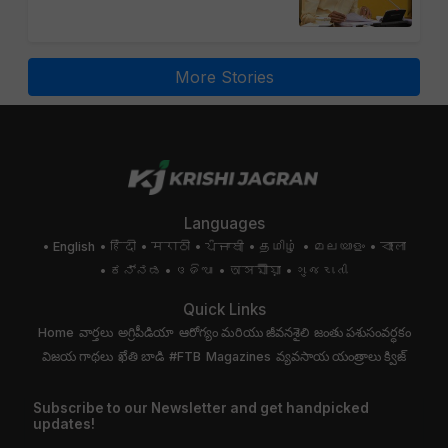
More Stories
Languages
English
हिंदी
मराठी
ਪੰਜਾਬੀ
தமிழ்
മലയാളം
বাংলা
ಕನ್ನಡ
ଓଡିଆ
অসমীয়া
ગુજરાતી
Quick Links
Home
వార్తలు
అగ్రిపీడియా
ఆరోగ్యం మరియు జీవనశైలి
జంతు పశుసంవర్ధకం
విజయ గాథలు
ఖేతి బాడి
#FTB
Magazines
వ్యవసాయ యంత్రాలు
క్విజ్
Subscribe to our Newsletter and get handpicked
updates!