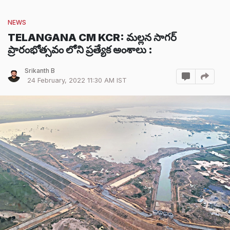
NEWS
TELANGANA CM KCR: మల్లన సాగర్
ప్రారంభోత్సవం లోని ప్రత్యేక అంశాలు :
Srikanth B
24 February, 2022 11:30 AM IST