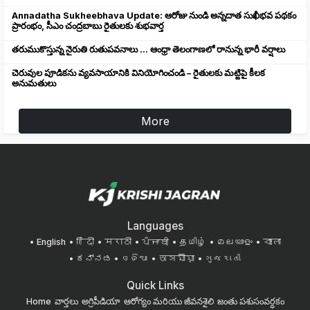
Annadatha Sukheebhava Update: ఆరోజు నుండి అన్నదాత సుఖీభవ పథకం
ప్రారంభం, సీఎం చంద్రబాబు రైతులకు శుభవార్త
తరుముకొస్తున్న నైరుతి రుతుపవనాలు ... ఆంధ్రా తెలంగాణలో రానున్న భారీ వర్షాలు
చెరువుల పూడికను వ్యవసాయానికి వినియోగించండి – రైతులకు మట్టిపై కీలక
అనుమతులు
More
Languages
English
हिंदी
मराठी
ਪੰਜਾਬੀ
தமிழ்
മലയാളം
বাংলা
ಕನ್ನಡ
ଓଡିଆ
অসমীয়া
ગુજરાતી
Quick Links
Home
వార్తలు
అగ్రిపీడియా
ఆరోగ్యం మరియు జీవనశైలి
జంతు పశుసంవర్ధకం