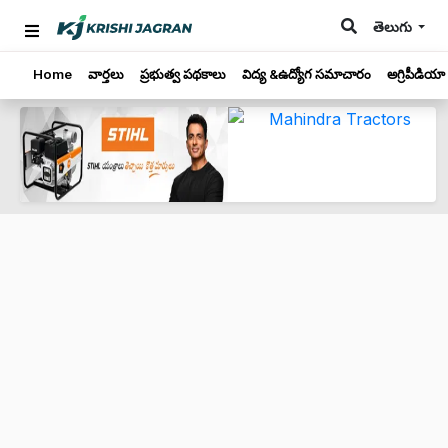
తెలుగు
Home
వార్తలు
ప్రభుత్వ పథకాలు
విద్య &ఉద్యోగ సమాచారం
అగ్రిపీడియా