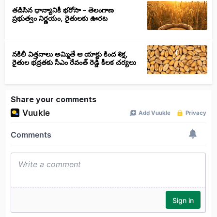
తడిసిన ధాన్యానికీ భరోసా – తెలంగాణ
ప్రభుత్వం నిర్ణయం, రైతులకు ఊరట
నకిలీ విత్తనాలు అమ్మితే ఆ యాక్టు కింద శిక్ష,
రైతుల భద్రతకు సీఎం రేవంత్ రెడ్డి కీలక చర్యలు
Share your comments