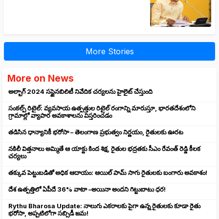
More Stories
More on News
అల్బాగ్ 2024 సస్టైనబిలిటీ నివేదిక చర్యలను హైలైట్ చేస్తుంది
సంకల్ప్ రిటైల్: వ్యవసాయ ఉత్పత్తుల రిటైల్ రంగాన్ని మారుస్తూ, భారతదేశంలోని
గ్రామాల్లో వ్యాపార అవకాశాలను విస్తరించడం
తడిసిన ధాన్యానికీ భరోసా – తెలంగాణ ప్రభుత్వం నిర్ణయం, రైతులకు ఊరట
నకిలీ విత్తనాలు అమ్మితే ఆ యాక్టు కింద శిక్ష, రైతుల భద్రతకు సీఎం రేవంత్ రెడ్డి కీలక
చర్యలు
తక్కువ పెట్టుబడితో అధిక ఆదాయం: ఆయిల్ పామ్ సాగు రైతులకు బంగారు అవకాశం!
దేశ ఉత్పత్తిలో ఏపీదే 36% వాటా –అయినా అందని గిట్టుబాటు ధర!
Rythu Bharosa Update: నాలుగు ఎకరాలకు పైగా ఉన్న రైతులకు కూడా రైతు
భరోసా, అప్పటిలోగా సబ్సిడీ జమ!