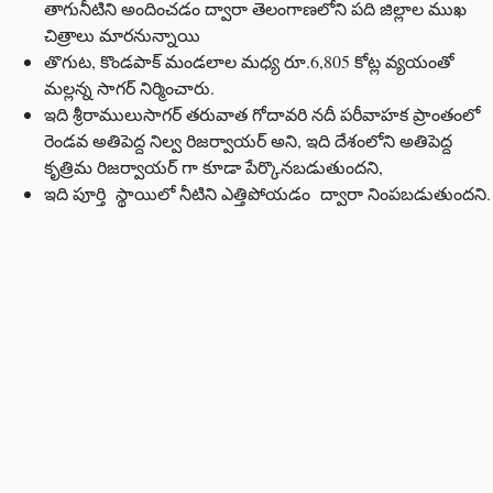
తాగునీటిని అందించడం ద్వారా తెలంగాణలోని పది జిల్లాల ముఖ
చిత్రాలు మారనున్నాయి
తొగుట, కొండపాక్ మండలాల మధ్య రూ.6,805 కోట్ల వ్యయంతో
మల్లన్న సాగర్ నిర్మించారు.
ఇది శ్రీరాములుసాగర్ తరువాత గోదావరి నదీ పరీవాహక ప్రాంతంలో
రెండవ అతిపెద్ద నిల్వ రిజర్వాయర్ అని, ఇది దేశంలోని అతిపెద్ద
కృత్రిమ రిజర్వాయర్ గా కూడా పేర్కొనబడుతుందని,
ఇది పూర్తి స్థాయిలో నీటిని ఎత్తిపోయడం ద్వారా నింపబడుతుందని.