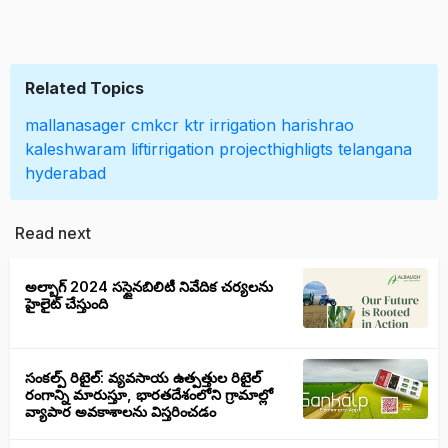
Related Topics
mallanasager
cmkcr
ktr
irrigation
harishrao
kaleshwaram
liftirrigation
projecthighligts
telangana
hyderabad
Read next
అల్బాగ్ 2024 సస్టైనబిలిటీ నివేదిక చర్యలను
హైలైట్ చేస్తుంది
సంకల్ప్ రిటైల్: వ్యవసాయ ఉత్పత్తుల రిటైల్
రంగాన్ని మారుస్తూ, భారతదేశంలోని గ్రామాల్లో
వ్యాపార అవకాశాలను విస్తరించడం