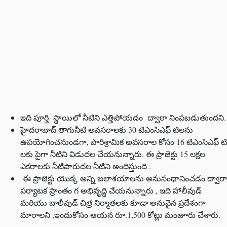
ఇది పూర్తి స్థాయిలో నీటిని ఎత్తిపోయడం ద్వారా నింపబడుతుందని.
హైదరాబాద్ తాగునీటి అవసరాలకు 30 టిఎంసిఎఫ్ టిలను
ఉపయోగించనుండగా, పారిశ్రామిక అవసరాల కోసం 16 టిఎంసిఎఫ్ టి
లకు పైగా నీటిని విడుదల చేయనున్నారు. ఈ ప్రాజెక్టు 15 లక్షల
ఎకరాలకు నీటిపారుదల నీటిని అందిస్తుంది .
ఈ ప్రాజెక్టు యొక్క అన్ని జలాశయాలను అనుసంధానించడం ద్వారా
పర్యాటక ప్రాంతం గ అభివృద్ధి చేయనున్నారు , ఇది హాలీవుడ్
మరియు బాలీవుడ్ చిత్ర నిర్మాతలకు కూడా అనువైన ప్రదేశంగా
మారాలని ,ఇందుకోసం ఆయన రూ.1,500 కోట్లు మంజూరు చేశారు.