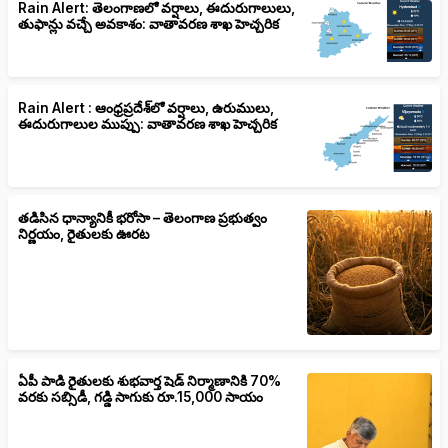
Rain Alert: తెలంగాణలో వర్షాలు, ఈదురుగాలులు,
తుఫాన్లు వచ్చే అవకాశం: వాతావరణ శాఖ హెచ్చరిక
Rain Alert : ఆంధ్రప్రదేశ్‌లో వర్షాలు, ఉరుములు,
ఈదురుగాలుల ముప్పు: వాతావరణ శాఖ హెచ్చరిక
తడిసిన ధాన్యానికీ భరోసా – తెలంగాణ ప్రభుత్వం
నిర్ణయం, రైతులకు ఊరట
ఏపీ పాడి రైతులకు శుభవార్త షెడ్ నిర్మాణానికి 70%
వరకు సబ్సిడీ, గడ్డి సాగుకు రూ.15,000 సాయం