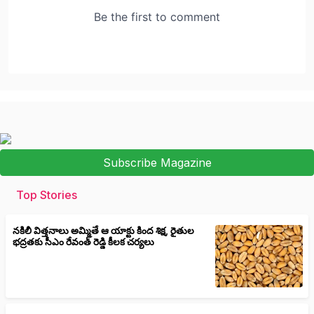
Subscribe Magazine
Top Stories
నకిలీ విత్తనాలు అమ్మితే ఆ యాక్టు కింద శిక్ష, రైతుల
భద్రతకు సీఎం రేవంత్ రెడ్డి కీలక చర్యలు