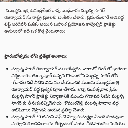
ముఖ్యమంత్రి కె.చంద్రశేఖర రావు బుధవారం మల్లన్న సాగర్
రిజర్వాయర్ ను రాష్ట్ర ప్రజలకు అంకితం చేశారు. ప్రపంచంలోనే అతిపెద్ద
లిఫ్ట్ ఇరిగేషన్ పథకం అయిన బహుళ ప్రయోజన కాల్వేశ్వర్ ప్రాజెక్టు
అమలులో ఇది ఒక కొత్త మైలురాయి.
ప్రారంభోత్సవం లోని ప్రత్యేక అంశాలు:
మల్లన్న సాగర్ రిజర్వాయర్ ను కాళేశ్వరం నాలుగో లింక్ లో భాగంగా
నిర్మించారు. తుక్కాపూర్ ఉప్పెన కొలనులోని మల్లన్న సాగర్ లోకి
గోదావరి నదీ నీటిని విడుదల చేయడానికి ముందు ముఖ్యమంత్రి
రిజర్వాయర్ వద్ద ప్రత్యేక పూజ చేశారు. కొన్ని సంవత్సరాల క్రితం
మల్లన్న సాగర్ ప్రాజెక్టు నిర్మాణానికి ముందు గోదావరి నీటిని మల్లన్న
సాగర్ కు తీసుకువచ్చిదేవుడు కొమురవెల్లి మల్లన్న పాదాల వద్ద
అభిషేకాలు చేస్తానని ఆయన ప్రతిజ్ఞ చేశారు.
మల్లన్న సాగర్ 50 టిఎంసి ఎఫ్ టి నిల్వ సామర్థ్యం ఏడాది పొడవునా
పారిశ్రామిక అవసరాలను తీర్చడంతో పాటు ,నీటిపారుదల మరియు