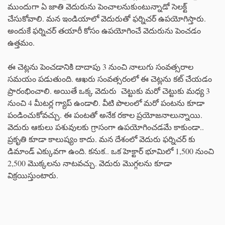
ముందుగా ఏ జాతి వెదురును పెంచాలనుకుంటున్నాడో సెలక్ట్
చేసుకోవాలి. మన ఇండియాలో వెదురుతో ఫర్నిచర్ ఉపయోగిస్తారు.
అందుకే ఫర్నిచర్ తయారీ కోసం ఉపయోగించే వెదురును పెంచడం
ఉత్తమం.
ఈ చెట్లను పెంచడానికి దాదాపు 3 నుంచి నాలుగు సంవత్సరాల
సమయం పడుతుంది. ఆఖరు సంవత్సరంలో ఈ చెట్లను కట్ చేయడం
ప్రారంభించాలి. అయితే ఒక్క వెదురు చెట్టుకు మరో చెట్టుకు మధ్య 3
నుంచి 4 మీటర్ల గ్యాప్ ఉండాలి. వీటి పొలంలో మరో పంటను కూడా
పండించుకోవచ్చు. ఈ పంటతో అనేక రకాల ప్రయోజనాలున్నాయి.
వెదురు ఆకులు పశువులకు గ్రాసంగా ఉపయోగించడమే కాకుండా..
ప్రకృతి కూడా కాలుష్యం కాదు. మన దేశంలో వెదురు ఫర్నిచర్ కు
డిమాండ్ ఎక్కువగా ఉంది. కనుక.. ఒక హెక్టార్ భూమిలో 1,500 నుంచి
2,500 మొక్కలను నాటవచ్చు. వెదురు మొగ్గలను కూడా
విక్రయిస్తుంటారు.