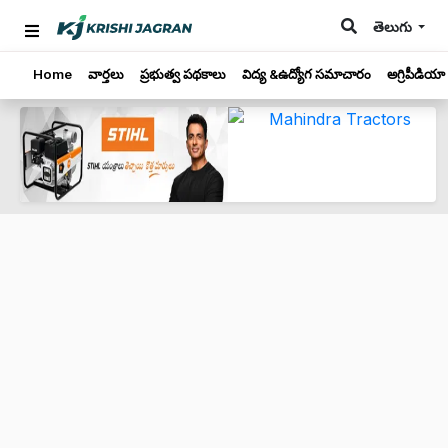
తెలుగు
Home
వార్తలు
ప్రభుత్వ పథకాలు
విద్య &ఉద్యోగ సమాచారం
అగ్రిపీడియా