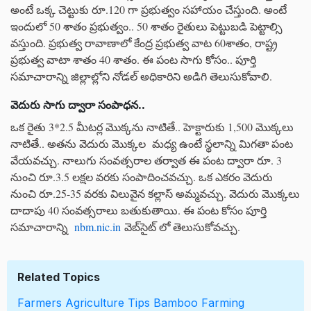
అంటే ఒక్క చెట్టుకు రూ.120 గా ప్రభుత్వం సహాయం చేస్తుంది. అంటే
ఇందులో 50 శాతం ప్రభుత్వం.. 50 శాతం రైతులు పెట్టుబడి పెట్టాల్సి
వస్తుంది. ప్రభుత్వ రావాణాలో కేంద్ర ప్రభుత్వ వాట 60శాతం, రాష్ట్ర
ప్రభుత్వ వాటా శాతం 40 శాతం. ఈ పంట సాగు కోసం.. పూర్తి
సమాచారాన్ని జిల్లాల్లోని నోడల్ అధికారిని అడిగి తెలుసుకోవాలి.
వెదురు సాగు ద్వారా సంపాధన..
ఒక రైతు 3*2.5 మీటర్ల మొక్కను నాటితే.. హెక్టారుకు 1,500 మొక్కలు
నాటితే.. అతను వెదురు మొక్కల మధ్య ఉంటే స్థలాన్ని మిగతా పంట
వేయవచ్చు. నాలుగు సంవత్సరాల తర్వాత ఈ పంట ద్వారా రూ. 3
నుంచి రూ.3.5 లక్షల వరకు సంపాదించవచ్చు. ఒక ఎకరం వెదురు
నుంచి రూ.25-35 వరకు విలువైన కల్లాస్ అమ్మవచ్చు. వెదురు మొక్కలు
దాదాపు 40 సంవత్సరాలు బతుకుతాయి. ఈ పంట కోసం పూర్తి
సమాచారాన్ని
nbm.nic.in
వెబ్‌సైట్ లో తెలుసుకోవచ్చు.
Related Topics
Farmers
Agriculture Tips
Bamboo Farming