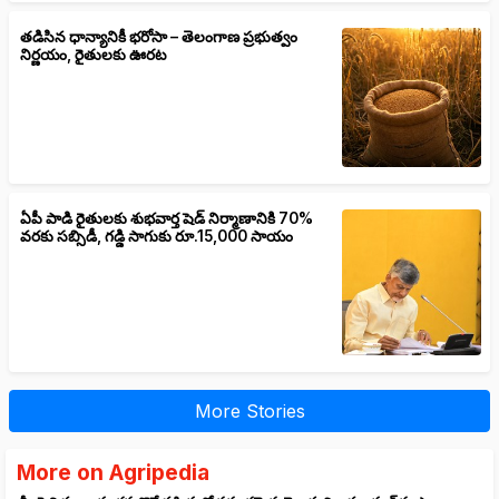
తడిసిన ధాన్యానికీ భరోసా – తెలంగాణ ప్రభుత్వం
నిర్ణయం, రైతులకు ఊరట
ఏపీ పాడి రైతులకు శుభవార్త షెడ్ నిర్మాణానికి 70%
వరకు సబ్సిడీ, గడ్డి సాగుకు రూ.15,000 సాయం
More Stories
More on Agripedia