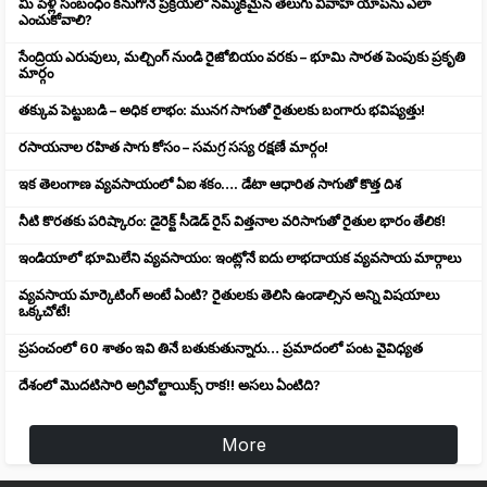
మీ పెళ్లి సంబంధం కనుగొనే ప్రక్రియలో నమ్మకమైన తెలుగు వివాహ యాప్‌ను ఎలా
ఎంచుకోవాలి?
సేంద్రియ ఎరువులు, మల్చింగ్ నుండి రైజోబియం వరకు – భూమి సారత పెంపుకు ప్రకృతి
మార్గం
తక్కువ పెట్టుబడి – అధిక లాభం: మునగ సాగుతో రైతులకు బంగారు భవిష్యత్తు!
రసాయనాల రహిత సాగు కోసం – సమగ్ర సస్య రక్షణే మార్గం!
ఇక తెలంగాణ వ్యవసాయంలో ఏఐ శకం…. డేటా ఆధారిత సాగుతో కొత్త దిశ
నీటి కొరతకు పరిష్కారం: డైరెక్ట్ సీడెడ్ రైస్ విత్తనాల వరిసాగుతో రైతుల భారం తేలిక!
ఇండియాలో భూమిలేని వ్యవసాయం: ఇంట్లోనే ఐదు లాభదాయక వ్యవసాయ మార్గాలు
వ్యవసాయ మార్కెటింగ్ అంటే ఏంటి? రైతులకు తెలిసి ఉండాల్సిన అన్ని విషయాలు
ఒక్కచోటే!
ప్రపంచంలో 60 శాతం ఇవి తినే బతుకుతున్నారు… ప్రమాదంలో పంట వైవిధ్యత
దేశంలో మొదటిసారి అగ్రివోల్టాయిక్స్ రాక!! అసలు ఏంటిది?
More