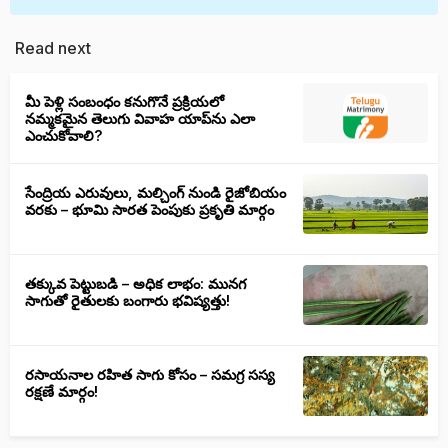
Read next
మీ పెళ్లి సంబంధం కనుగొనే ప్రక్రియలో
నమ్మకమైన తెలుగు వివాహ యాప్‌ను ఎలా
ఎంచుకోవాలి?
సేంద్రియ ఎరువులు, మల్చింగ్ నుండి రైజోబియం
వరకు – భూమి సారత పెంపుకు ప్రకృతి మార్గం
తక్కువ పెట్టుబడి – అధిక లాభం: మునగ
సాగుతో రైతులకు బంగారు భవిష్యత్తు!
రసాయనాల రహిత సాగు కోసం – సమగ్ర సస్య
రక్షణే మార్గం!