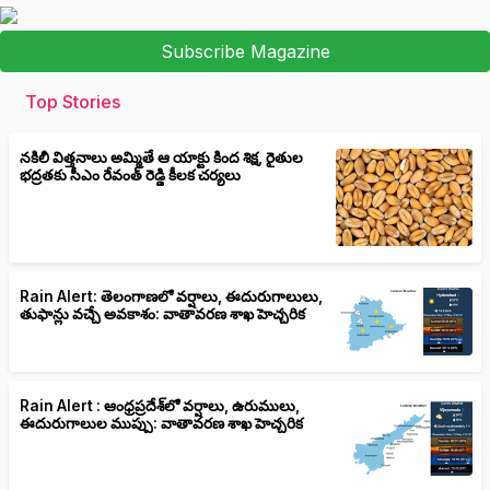
Subscribe Magazine
Top Stories
నకిలీ విత్తనాలు అమ్మితే ఆ యాక్టు కింద శిక్ష, రైతుల
భద్రతకు సీఎం రేవంత్ రెడ్డి కీలక చర్యలు
Rain Alert: తెలంగాణలో వర్షాలు, ఈదురుగాలులు,
తుఫాన్లు వచ్చే అవకాశం: వాతావరణ శాఖ హెచ్చరిక
Rain Alert : ఆంధ్రప్రదేశ్‌లో వర్షాలు, ఉరుములు,
ఈదురుగాలుల ముప్పు: వాతావరణ శాఖ హెచ్చరిక