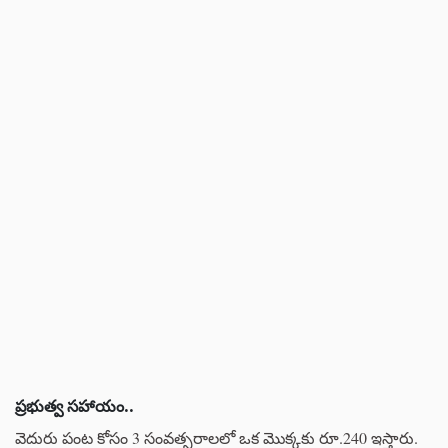
ప్రభుత్వ సహాయం..
వెదురు పంట కోసం 3 సంవత్సరాలలో ఒక మొక్కకు రూ.240 ఇస్తారు.