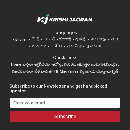
Languages
English
हिंदी
मराठी
ਪੰਜਾਬੀ
தமிழ்
മലയാളം
বাংলা
ಕನ್ನಡ
ଓଡିଆ
অসমীয়া
ગુજરાતી
Quick Links
Home
వార్తలు
అగ్రిపీడియా
ఆరోగ్యం మరియు జీవనశైలి
జంతు పశుసంవర్ధకం
విజయ గాథలు
ఖేతి బాడి
#FTB
Magazines
వ్యవసాయ యంత్రాలు
క్విజ్
Subscribe to our Newsletter and get handpicked
updates!
Subscribe