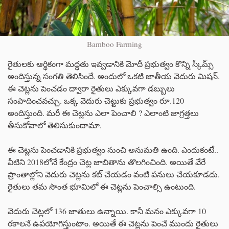
Bamboo Farming
రైతులకు ఆర్థికంగా మద్ధతు ఇవ్వడానికి మోదీ ప్రభుత్వం కొన్ని స్కీమ్స్
అందిస్తున్న సంగతి తెలిసిందే. అందులో ఒకటి జాతీయ వెదురు మిషన్.
ఈ చెట్లను పెంచడం ద్వారా రైతులు ఎక్కువగా డబ్బులు
సంపాదించవచ్చు. ఒక్క వెదురు చెట్టుకు ప్రభుత్వం రూ.120
అందిస్తుంది. మరీ ఈ చెట్లను ఎలా పెంచాలి ? ఎలాంటి జాగ్రత్తలు
తీసుకోవాలో తెలిసుకుందామా.
ఈ చెట్లను పెంచడానికి ప్రభుత్వం నుంచి అనుమతి ఉంది. ఎందుకంటే..
వీటిని 2018లోనే కేంద్రం చెట్ల జాబితాను తొలగించింది. అయితే వేరే
ప్రాంతాల్లోని వెదురు చెట్లను కట్ చేయడం వంటి పనులు చేయకూడదు.
రైతులు తమ సొంత భూమిలో ఈ చెట్లను పెంచాల్సి ఉంటుంది.
వెదురు చెట్లలో 136 జాతులు ఉన్నాయి. కానీ మనం ఎక్కువగా 10
రకాలనే ఉపయోగిస్తుంటాం. అయితే ఈ చెట్లను పెంచే ముందు రైతులు