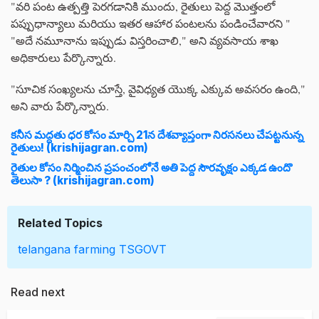
"వరి పంట ఉత్పత్తి పెరగడానికి ముందు, రైతులు పెద్ద మొత్తంలో
పప్పుధాన్యాలు మరియు ఇతర ఆహార పంటలను పండించేవారని "
"అదే నమూనాను ఇప్పుడు విస్తరించాలి," అని వ్యవసాయ శాఖ
అధికారులు పేర్కొన్నారు.
"సూచిక సంఖ్యలను చూస్తే, వైవిధ్యత యొక్క ఎక్కువ అవసరం ఉంది,"
అని వారు పేర్కొన్నారు.
కనీస మద్దతు ధర కోసం మార్చి 21న దేశవ్యాప్తంగా నిరసనలు చేపట్టనున్న
రైతులు! (krishijagran.com)
రైతుల కోసం నిర్మించిన ప్రపంచంలోనే అతి పెద్ద సౌరవృక్షం ఎక్కడ ఉందొ
తెలుసా ? (krishijagran.com)
Related Topics
telangana
farming
TSGOVT
Read next