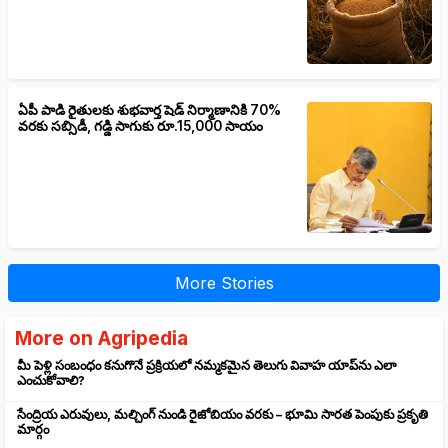
ఏపీ పాడి రైతులకు శుభవార్త షెడ్ నిర్మాణానికి 70%
వరకు సబ్సిడీ, గడ్డి సాగుకు రూ.15,000 సాయం
More Stories
More on Agripedia
మీ పెళ్లి సంబంధం కనుగొనే ప్రక్రియలో నమ్మకమైన తెలుగు వివాహ యాప్‌ను ఎలా
ఎంచుకోవాలి?
సేంద్రియ ఎరువులు, మల్చింగ్ నుండి రైజోబియం వరకు – భూమి సారత పెంపుకు ప్రకృతి
మార్గం