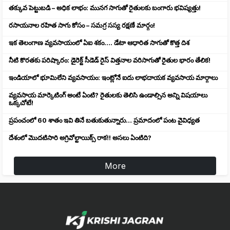
తక్కువ పెట్టుబడి – అధిక లాభం: మునగ సాగుతో రైతులకు బంగారు భవిష్యత్తు!
రసాయనాల రహిత సాగు కోసం – సమగ్ర సస్య రక్షణే మార్గం!
ఇక తెలంగాణ వ్యవసాయంలో ఏఐ శకం…. డేటా ఆధారిత సాగుతో కొత్త దిశ
నీటి కొరతకు పరిష్కారం: డైరెక్ట్ సీడెడ్ రైస్ విత్తనాల వరిసాగుతో రైతుల భారం తేలిక!
ఇండియాలో భూమిలేని వ్యవసాయం: ఇంట్లోనే ఐదు లాభదాయక వ్యవసాయ మార్గాలు
వ్యవసాయ మార్కెటింగ్ అంటే ఏంటి? రైతులకు తెలిసి ఉండాల్సిన అన్ని విషయాలు
ఒక్కచోటే!
ప్రపంచంలో 60 శాతం ఇవి తినే బతుకుతున్నారు… ప్రమాదంలో పంట వైవిధ్యత
దేశంలో మొదటిసారి అగ్రివోల్టాయిక్స్ రాక!! అసలు ఏంటిది?
More