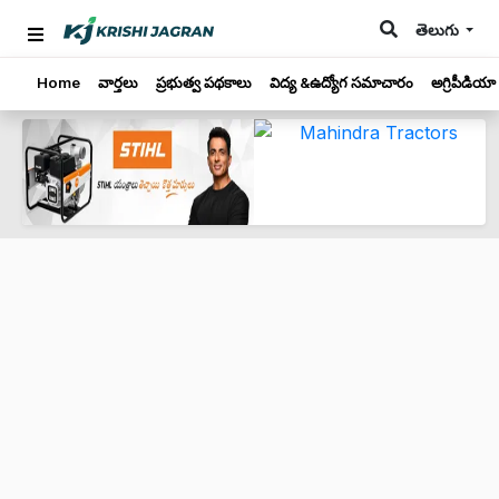
తెలుగు
Home
వార్తలు
ప్రభుత్వ పథకాలు
విద్య &ఉద్యోగ సమాచారం
అగ్రిపీడియా