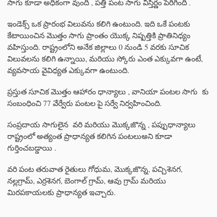
సాగు కూడా అధికంగా వుంది , పత్తి పంట సాగు విస్తీర్ణం పెరిగింది .
ఇండెక్స్ ఒక ప్రారంభ విలువను కలిగి ఉంటుంది. ఇది ఒకే పంటకు
కేటాయించిన మొత్తం సాగు ప్రాంతం యొక్క నిష్పత్తికి ప్రాతినిధ్యం
వహిస్తుంది. రాష్ట్రంలోని అనేక జిల్లాలు 0 నుండి 5 వరకు సూచిక
విలువలను కలిగి ఉన్నాయి, మరియు స్కోరు ఎంత ఎక్కువగా ఉంటే,
వ్యవసాయ వైవిధ్యత ఎక్కువగా ఉంటుంది.
ప్రస్తుత సూచిక మొత్తం ఆహారం ధాన్యాలు , వానియా పంటల సాగు కు
సంబంధించి 77 వేర్వేరు పంటల పై సర్వే నిర్వహించింది.
సంప్రదాయ సాగులైన వరి మరియు మొక్కజొన్న , పప్పుధాన్యాలు
రాష్ట్రంలో అత్యంత ప్రాధాన్యత కలిగిన పంటలుఅని కూడా
గుర్తించబడ్డాయి .
వరి పంట తరువాత రైతులు గోధుమ, మొక్కజొన్న, పచ్చిశెనగ,
నల్లగ్రామ్, ఎర్రశెనగ, బెంగాల్ గ్రామ్, ఆవు గ్రామ్ మరియు
మిరపకాయలకు ప్రాధాన్యత ఇచ్చారు.