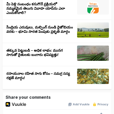
మీ పెళ్లి సంబంధం కనుగొనే ప్రక్రియలో
నమ్మకమైన తెలుగు వివాహ యాప్‌ను ఎలా
ఎంచుకోవాలి?
సేంద్రియ ఎరువులు, మల్చింగ్ నుండి రైజోబియం
వరకు – భూమి సారత పెంపుకు ప్రకృతి మార్గం
తక్కువ పెట్టుబడి – అధిక లాభం: మునగ
సాగుతో రైతులకు బంగారు భవిష్యత్తు!
రసాయనాల రహిత సాగు కోసం – సమగ్ర సస్య
రక్షణే మార్గం!
Share your comments