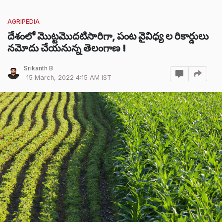
AGRIPEDIA
దేశంలో మొట్టమొదటిసారిగా, పంట వైవిధ్య ల రికార్డులు
నమోదు చేయనున్న తెలంగాణ !
Srikanth B
15 March, 2022 4:15 AM IST