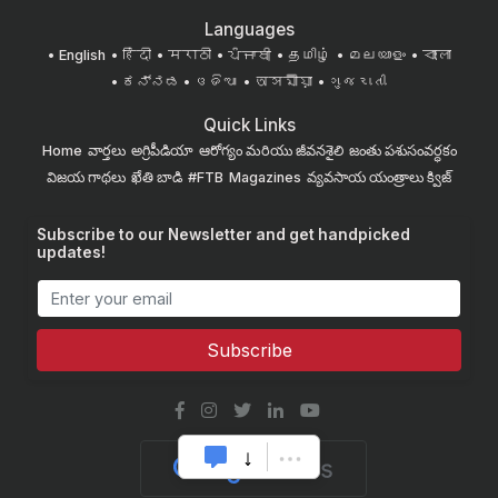
Languages
English
हिंदी
मराठी
ਪੰਜਾਬੀ
தமிழ்
മലയാളം
বাংলা
ಕನ್ನಡ
ଓଡିଆ
অসমীয়া
ગુજરાતી
Quick Links
Home
వార్తలు
అగ్రిపీడియా
ఆరోగ్యం మరియు జీవనశైలి
జంతు పశుసంవర్ధకం
విజయ గాథలు
ఖేతి బాడి
#FTB
Magazines
వ్యవసాయ యంత్రాలు
క్విజ్
Subscribe to our Newsletter and get handpicked
updates!
Subscribe