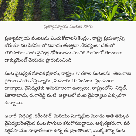
ప్రత్యామ్నాయ పంటల సాగు
ప్రత్యామ్నాయ పంటలను ఎంచుకోవాలని కేంద్రం , రాష్ట్ర ప్రభుత్వాన్ని
కోరుతూ వరి సేకరణ లో వివాదం తలెత్తినా నేపథ్యంలో దేశంలో
తొలిసారిగా పంట వైవిధ్య ధోరణులను సూచిక రూపంలో తెలంగాణ
డాక్యుమెంట్ చేయడం ప్రారంభించింది.
పంట వైవిధ్యత సూచిక ప్రకారం, రాష్ట్రం 77 రకాల పంటలను తెలంగాణ
రైతులు సాగు చేస్తున్నారు , సుమారు 10 పంటలు, ప్రధానంగా
ధాన్యాలు, వైవిధ్యతకు అనుకూలంగా ఉన్నాయి. రాష్ట్రంలోని నిర్మల్,
వికారాబాదు, రంగారెడ్డి వంటి జిల్లాలలో పంట వైవిధ్యాలు ఎక్కువగా
ఉన్నాయి.
అలాగే, పెద్దపల్లి, కరీంనగర్, మరియు సూర్యపేట మూడు అతి తక్కువ
వైవిధ్యభరితమైన పంట సాగులు కనుగొనబడ్డాయి. ఆశ్చర్యకరంగా, వరి
వ్యవసాయం సాధారణంగా ఉన్న ఈ ప్రాంతాలలో, మొక్కజొన్న పంట