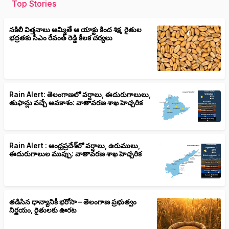
Top Stories
నకిలీ విత్తనాలు అమ్మితే ఆ యాక్టు కింద శిక్ష, రైతుల
భద్రతకు సీఎం రేవంత్ రెడ్డి కీలక చర్యలు
Rain Alert: తెలంగాణలో వర్షాలు, ఈదురుగాలులు,
తుఫాన్లు వచ్చే అవకాశం: వాతావరణ శాఖ హెచ్చరిక
Rain Alert : ఆంధ్రప్రదేశ్‌లో వర్షాలు, ఉరుములు,
ఈదురుగాలుల ముప్పు: వాతావరణ శాఖ హెచ్చరిక
తడిసిన ధాన్యానికీ భరోసా – తెలంగాణ ప్రభుత్వం
నిర్ణయం, రైతులకు ఊరట