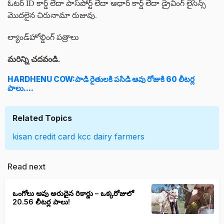
ఓటర్ ID కార్డ్ లేదా పాస్‌పోర్ట్ లేదా ఆధార్ కార్డ్ లేదా డ్రైవింగ్ లైసెన్స్
మొదలైన చిరునామా రుజువు.
ల్యాండ్‌హోల్డింగ్ పత్రాలు
మరిన్ని చదవండి.
HARDHENU COW:పాడి రైతులకి పసిడి ఆవు రోజుకి 60 లీటర్ల
పాలు....
Related Topics
kisan credit card
kcc
dairy farmers
Read next
ఒంగోలు ఆవు అరుదైన రికార్డు – ఒక్కరోజులో
20.56 లీటర్ల పాలు!