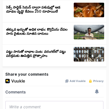
సెక్స్‌ సార్టెడ్‌ సెమన్‌ ద్వారా పశువుల్లో ఆడ
దూడల వృద్ధి! కేవలం 250 రూపాయిలే
తక్కువ ఖర్చుతో అధిక లాభం: కొర్రమీను చేపల
సాగు రైతులకు నూతన దారులు
పట్టు సాగుతో లాభాల పంట: వరంగల్‌లో పట్టు
పరిశ్రమకు ఊపెత్తిన ప్రోత్సాహం
Share your comments