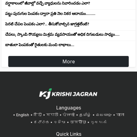
వర్షాకాలంలో జీవాల్లో వచ్చే వ్యాధులను నివారించడం ఎలా?
పట్టు పురుగుల పెంపకం ద్వారా ప్రతి నెల నికర ఆదాయం........
పెరటి చేపల పెంపకం ఎలా?.. తీసుకోవాల్సిన జాగ్రత్తలేంటి?
చేపలు, స్కాంపి రొయ్యలు మిశ్రమ వ్యవసాయంతో అధిక దిగుబడులు సాధ్యం....
బాతులా పెంపకంతో రైతులకు మంచి లాభాలు...
More
Languages
English
हिंदी
मराठी
ਪੰਜਾਬੀ
தமிழ்
മലയാളം
বাংলা
ಕನ್ನಡ
ଓଡିଆ
অসমীয়া
ગુજરાતી
Quick Links