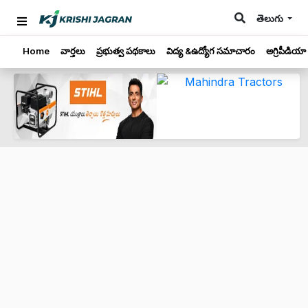
తెలుగు
Home
వార్తలు
ప్రభుత్వ పథకాలు
విద్య &ఉద్యోగ సమాచారం
అగ్రిపీడియా