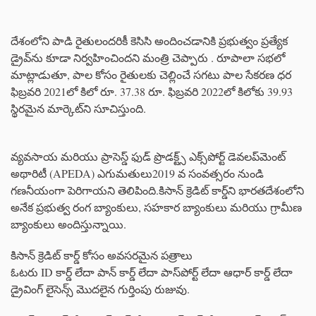
దేశంలోని పాడి రైతులందరికీ కెసిసి అందించడానికి ప్రభుత్వం ప్రత్యేక
డ్రైవ్‌ను కూడా నిర్వహించిందని మంత్రి చెప్పారు . రూపాలా సభలో
మాట్లాడుతూ, పాల కోసం రైతులకు చెల్లించే సగటు పాల సేకరణ ధర
ఫిబ్రవరి 2021లో కిలో రూ. 37.38 రూ. ఫిబ్రవరి 2022లో కిలోకు 39.93
స్థిరమైన మార్కెట్‌ని సూచిస్తుంది.
వ్యవసాయ మరియు ప్రాసెస్డ్ ఫుడ్ ప్రొడక్ట్స్ ఎక్స్‌పోర్ట్ డెవలప్‌మెంట్
అథారిటీ (APEDA) ఎగుమతులు2019 వ సంవత్సరం నుండి
గణనీయంగా పెరిగాయని తెలిపింది.కిసాన్ క్రెడిట్ కార్డ్‌ని భారతదేశంలోని
అనేక ప్రభుత్వ రంగ బ్యాంకులు, సహకార బ్యాంకులు మరియు గ్రామీణ
బ్యాంకులు అందిస్తున్నాయి.
కిసాన్ క్రెడిట్ కార్డ్ కోసం అవసరమైన పత్రాలు
ఓటరు ID కార్డ్ లేదా పాన్ కార్డ్ లేదా పాస్‌పోర్ట్ లేదా ఆధార్ కార్డ్ లేదా
డ్రైవింగ్ లైసెన్స్ మొదలైన గుర్తింపు రుజువు.