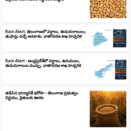
Rain Alert: తెలంగాణలో వర్షాలు, ఈదురుగాలులు,
తుఫాన్లు వచ్చే అవకాశం: వాతావరణ శాఖ హెచ్చరిక
Rain Alert : ఆంధ్రప్రదేశ్‌లో వర్షాలు, ఉరుములు,
ఈదురుగాలుల ముప్పు: వాతావరణ శాఖ హెచ్చరిక
తడిసిన ధాన్యానికీ భరోసా – తెలంగాణ ప్రభుత్వం
నిర్ణయం, రైతులకు ఊరట