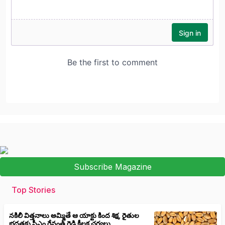
Subscribe Magazine
Top Stories
నకిలీ విత్తనాలు అమ్మితే ఆ యాక్టు కింద శిక్ష, రైతుల
భద్రతకు సీఎం రేవంత్ రెడ్డి కీలక చర్యలు