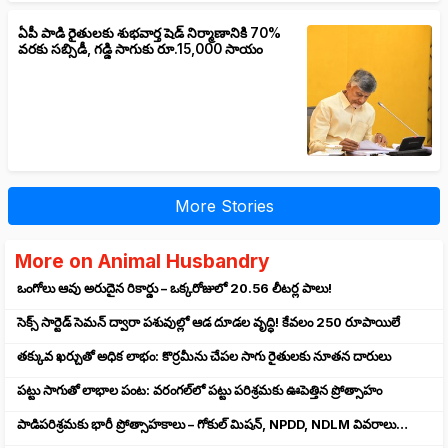
ఏపీ పాడి రైతులకు శుభవార్త షెడ్ నిర్మాణానికి 70%
వరకు సబ్సిడీ, గడ్డి సాగుకు రూ.15,000 సాయం
More Stories
More on Animal Husbandry
ఒంగోలు ఆవు అరుదైన రికార్డు – ఒక్కరోజులో 20.56 లీటర్ల పాలు!
సెక్స్‌ సార్టెడ్‌ సెమన్‌ ద్వారా పశువుల్లో ఆడ దూడల వృద్ధి! కేవలం 250 రూపాయిలే
తక్కువ ఖర్చుతో అధిక లాభం: కొర్రమీను చేపల సాగు రైతులకు నూతన దారులు
పట్టు సాగుతో లాభాల పంట: వరంగల్‌లో పట్టు పరిశ్రమకు ఊపెత్తిన ప్రోత్సాహం
పాడిపరిశ్రమకు భారీ ప్రోత్సాహకాలు – గోకుల్ మిషన్, NPDD, NDLM వివరాలు…