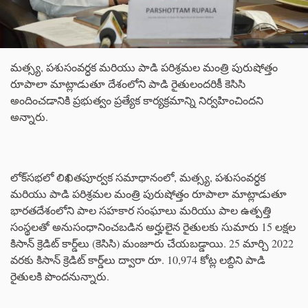
మత్స్య, పశుసంవర్ధక మరియు పాడి పరిశ్రమల మంత్రి పురుషోత్తం
రూపాలా మాట్లాడుతూ దేశంలోని పాడి రైతులందరికీ కెసిసి
అందించడానికి ప్రభుత్వం ప్రత్యేక కార్యక్రమాన్ని నిర్వహించిందని
అన్నారు.
లోక్‌సభలో లిఖితపూర్వక సమాధానంలో, మత్స్య, పశుసంవర్ధక
మరియు పాడి పరిశ్రమల మంత్రి పురుషోత్తం రూపాలా మాట్లాడుతూ
భారతదేశంలోని పాల సహకార సంఘాలు మరియు పాల ఉత్పత్తి
సంస్థలతో అనుసంధానించబడిన అర్హులైన రైతులకు సుమారు 15 లక్షల
కిసాన్ క్రెడిట్ కార్డ్‌లు (కెసిసి) మంజూరు చేయబడ్డాయి. 25 మార్చి 2022
వరకు కిసాన్ క్రెడిట్ కార్డ్‌లు ద్వారా రూ. 10,974 కోట్ల లబ్దిని పాడి
రైతులకి పొందనున్నారు.