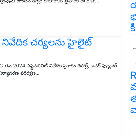
ంపును పొందిన డాక్టర్ రాజారామ్ త్రిపాఠికి ఈ రోజు…
య
భ
క
 నివేదిక చర్యలను హైలైట్
తన 2024 సస్టైనబిలిటీ నివేదిక ప్రకారం రిపోర్ట్, అవర్ ఫ్యూచర్
R
 పర్యావరణ పరిరక్షణ,…
వ
త
వ