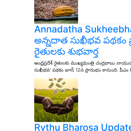
Annadatha Sukheebha
అన్నదాత సుఖీభవ పథకం ప్
రైతులకు శుభవార్త
ఆంధ్రప్రదేశ్ రైతులకు ముఖ్యమంత్రి చంద్రబాబు నాయుడు శ
సుఖీభవ' పథకం జూన్ 12న ప్రారంభం కానుంది. పీఎ
Rythu Bharosa Update: