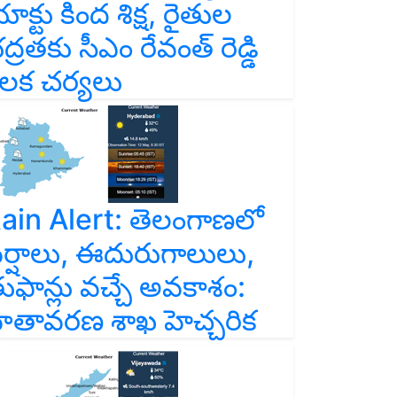
ాక్టు కింద శిక్ష, రైతుల
ద్రతకు సీఎం రేవంత్ రెడ్డి
ీలక చర్యలు
ain Alert: తెలంగాణలో
ర్షాలు, ఈదురుగాలులు,
ుఫాన్లు వచ్చే అవకాశం:
ాతావరణ శాఖ హెచ్చరిక