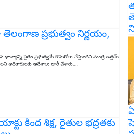
త
త
న
– తెలంగాణ ప్రభుత్వం నిర్ణయం,
న్యాన్ని సైతం ప్రభుత్వమే కొనుగోలు చేస్తుందని మంత్రి ఉత్తమ్
భించాలని అధికారులకు ఆదేశాలు జారీ చేశారు.…
ఏ
ష
యాక్టు కింద శిక్ష, రైతుల భద్రతకు
స
్యలు