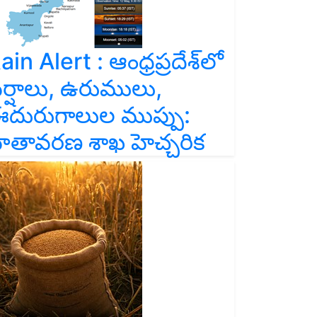
ain Alert : ఆంధ్రప్రదేశ్‌లో
ర్షాలు, ఉరుములు,
దురుగాలుల ముప్పు:
ాతావరణ శాఖ హెచ్చరిక