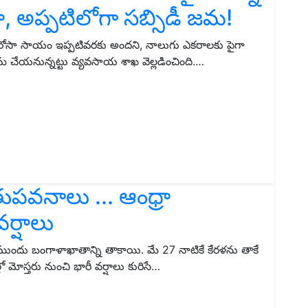
, అప్పటిలోగా సబ్సిడీ జమ!
ు భరోసా సాయం ఇప్పటివరకు అందని, నాలుగు ఎకరాలకు పైగా
జమ చేయనున్నట్టు వ్యవసాయ శాఖ వెల్లడించింది.…
తుపవనాలు ... ఆంధ్రా
ర్షాలు
దు బంగాళాఖాతాన్ని తాకాయి. మే 27 నాటికే కేరళను తాకే
మోస్తరు నుంచి భారీ వర్షాలు కురిసే…