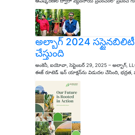
ఆవిష్కరణల ద్వారా వ్యవసాయ ప్రపంచంలో ప్రపంచ గుర్తి
అల్బాగ్ 2024 సస్టైనబిలిటీ
చేస్తుంది
అంకెనీ, ఐయోవా, సెప్టెంబర్ 29, 2025 – అల్బాగ్, LLC 
ఈజ్ రూటెడ్ ఇన్ యాక్షన్‌ను విడుదల చేసింది, భద్రత,