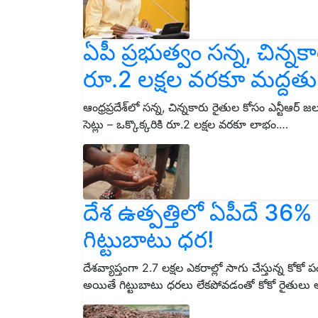
ఏపీ ప్రభుత్వం సన్న, చిన్న
రూ.2 లక్షల వరకూ మద్దతు
ఆంధ్రప్రదేశ్‌లో సన్న, చిన్నకారు రైతుల కోసం ఎన్టీఆర్
సెట్లు – ఒక్కొక్కరికి రూ.2 లక్షల వరకూ లాభం.…
దేశ ఉత్పత్తిలో ఏపీదే 3
గిట్టుబాటు ధర!
దేశవ్యాప్తంగా 2.7 లక్షల ఎకరాల్లో సాగు చేస్తున్న 
అయితే గిట్టుబాటు ధరలు లేకపోవడంతో కోకో రైతులు