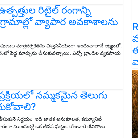
త్పత్తుల రిటైల్ రంగాన్ని
గ్రామాల్లో వ్యాపార అవకాశాలను
R
వ
ుణుల మార్గదర్శకతను విశ్వసనీయంగా అందించాలానే లక్ష్యంతో,
ఈ
రంగంలో పెద్ద మార్పును తీసుకువచ్చాయి. ఎన్నో బ్రాండ్‌ల వ్యవసాయ
వ
 ప్రక్రియలో నమ్మకమైన తెలుగు
ుకోవాలి?
 తీసుకునే నిర్ణయం. ఇది జాతక అనుకూలత, కమ్యూనిటీ
ంగా ముందుకెళ్లే ఒక జీవన ఘట్టం. రోజువారీ జీవితాలు