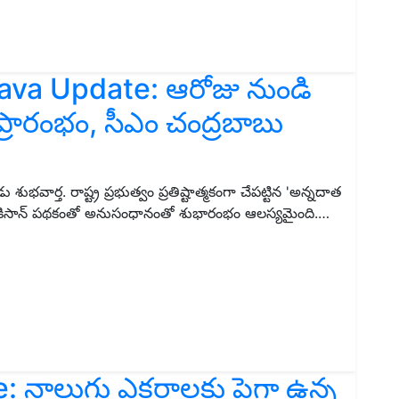
va Update: ఆరోజు నుండి
రారంభం, సీఎం చంద్రబాబు
ుభవార్త. రాష్ట్ర ప్రభుత్వం ప్రతిష్టాత్మకంగా చేపట్టిన 'అన్నదాత
ం కిసాన్ పథకంతో అనుసంధానంతో శుభారంభం ఆలస్యమైంది.…
 నాలుగు ఎకరాలకు పైగా ఉన్న