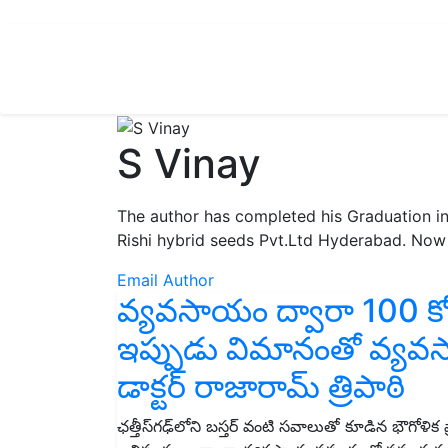
S Vinay
The author has completed his Graduation in
Rishi hybrid seeds Pvt.Ltd Hyderabad. Now w
Email Author
వ్యవసాయం ద్వారా 100 కోట్
ఇప్పుడు విమానంతో వ్యవస
డాక్టర్ రాజారామ్ త్రిపాఠి
ఛత్తీస్‌గఢ్‌లోని బస్తర్ వంటి సవాలుతో కూడిన భౌగోళిక