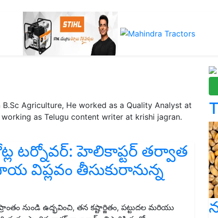
T
 B.Sc Agriculture, He worked as a Quality Analyst at
orking as Telugu content writer at krishi jagran.
ల టర్నోవర్: హెలికాప్టర్ తర్వాత
ాయ విప్లవం తీసుకురానున్న
న
 ప్రాంతం నుండి ఉద్భవించి, తన కష్టార్జితం, పట్టుదల మరియు