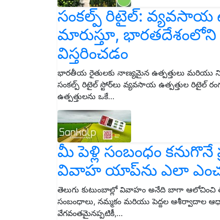
సంకల్ప్ రిటైల్: వ్యవసాయ ఉ
మారుస్తూ, భారతదేశంలోని 
విస్తరించడం
భారతీయ రైతులకు నాణ్యమైన ఉత్పత్తులు మరియు నిప
సంకల్ప్ రిటైల్ స్టోర్‌లు వ్యవసాయ ఉత్పత్తుల రిటైల్ 
ఉత్పత్తులను ఒకే…
మీ పెళ్లి సంబంధం కనుగొనే
వివాహ యాప్‌ను ఎలా ఎంచ
తెలుగు కుటుంబాల్లో వివాహం అనేది బాగా ఆలోచించి
సంబంధాలు, నమ్మకం మరియు పెద్దల ఆశీర్వాదాల ఆధార
వేగవంతమైనప్పటికీ,…