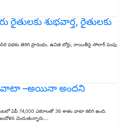
కారు రైతులకు శుభవార్త, రైతులకు
 జలసిరి పథకం తిరిగి ప్రారంభం. ఉచిత బోర్లు, రాయితీపై సోలార్ పంపు
6% వాటా –అయినా అందని
కోకో పంటలో ఏపీ 74,000 ఎకరాలతో 36 శాతం వాటా కలిగి ఉంది.
 ఆందోళన చెందుతున్నారు.…