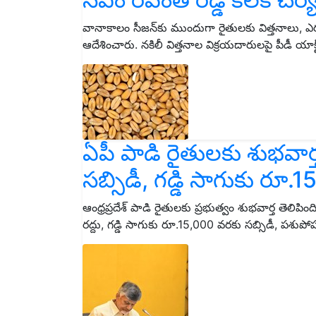
వానాకాలం సీజన్‌కు ముందుగా రైతులకు విత్తనాలు, ఎ
ఆదేశించారు. నకిలీ విత్తనాల విక్రయదారులపై పీడీ యాక్
ఏపీ పాడి రైతులకు శుభవార్
సబ్సిడీ, గడ్డి సాగుకు ర
ఆంధ్రప్రదేశ్ పాడి రైతులకు ప్రభుత్వం శుభవార్త తెలిపింది
రద్దు, గడ్డి సాగుకు రూ.15,000 వరకు సబ్సిడీ, పశ