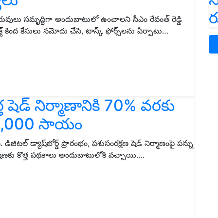
ర
రువులు సమృద్ధిగా అందుబాటులో ఉంచాలని సీఎం రేవంత్ రెడ్డి
ట్ కింద కేసులు నమోదు చేసి, టాస్క్ ఫోర్స్‌లను ఏర్పాటు…
త షెడ్ నిర్మాణానికి 70% వరకు
ూ.15,000 సాయం
. డిజిటల్ డ్యాష్‌బోర్డ్ ప్రారంభం, పశుసంరక్షణ షెడ్ నిర్మాణంపై పన్ను
ుపోషణకు కొత్త పథకాలు అందుబాటులోకి వచ్చాయి.…