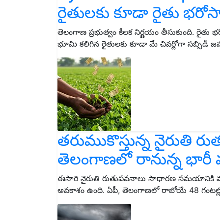
రైతులకు కూడా రైతు భరోసా
తెలంగాణ ప్రభుత్వం కీలక నిర్ణయం తీసుకుంది. రైత
భూమి కలిగిన రైతులకు కూడా మే చివర్లోగా సబ్సిడీ 
తరుముకొస్తున్న నైరుతి రు
తెలంగాణలో రానున్న భారీ వ
ఈసారి నైరుతి రుతుపవనాలు సాధారణ సమయానికి ముం
అవకాశం ఉంది. ఏపీ, తెలంగాణలో రాబోయే 48 గంటల్లో 