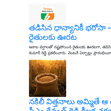
తడిసిన ధాన్యానికీ భరోసా 
రైతులకు ఊరట
అకాల వర్షాలతో నష్టపోయిన రైతులకు ఊరటగా, తడిసిన ధా
కుమార్ రెడ్డి ప్రకటించారు. వెంటనే ఏర్పాట్లు ప్రారం
నకిలీ విత్తనాలు అమ్మితే ఆ 
సీఎం రేవంత్ రెడ్డి కీలక చర