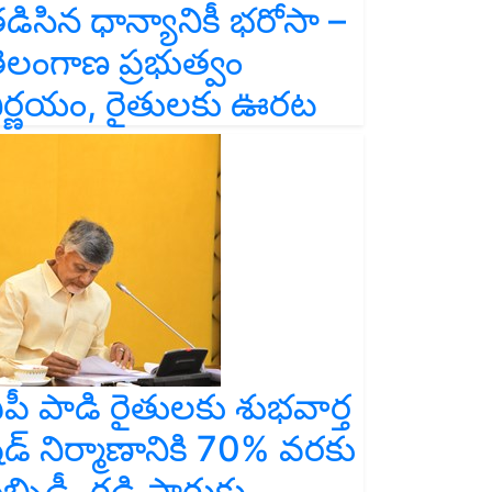
డిసిన ధాన్యానికీ భరోసా –
ెలంగాణ ప్రభుత్వం
ిర్ణయం, రైతులకు ఊరట
పీ పాడి రైతులకు శుభవార్త
ెడ్ నిర్మాణానికి 70% వరకు
బ్సిడీ, గడ్డి సాగుకు