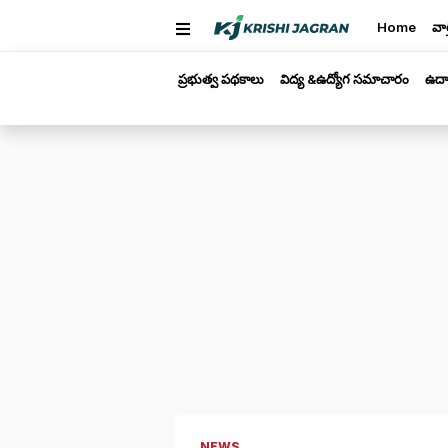
Home
వార
ప్రభుత్వ పథకాలు
విద్య &ఉద్యోగ సమాచారం
ఉద్
NEWS