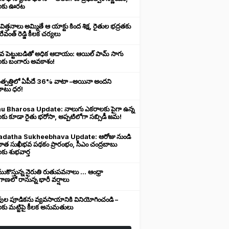
లకు ఊరట
 విత్తనాలు అమ్మితే ఆ యాక్టు కింద శిక్ష, రైతుల భద్రతకు
రేవంత్ రెడ్డి కీలక చర్యలు
ువ పెట్టుబడితో అధిక ఆదాయం: ఆయిల్ పామ్ సాగు
లకు బంగారు అవకాశం!
ఉత్పత్తిలో ఏపీదే 36% వాటా –అయినా అందని
ుబాటు ధర!
u Bharosa Update: నాలుగు ఎకరాలకు పైగా ఉన్న
కు కూడా రైతు భరోసా, అప్పటిలోగా సబ్సిడీ జమ!
datha Sukheebhava Update: ఆరోజు నుండి
దాత సుఖీభవ పథకం ప్రారంభం, సీఎం చంద్రబాబు
కు శుభవార్త
కొస్తున్న నైరుతి రుతుపవనాలు ... ఆంధ్రా
ాణలో రానున్న భారీ వర్షాలు
వుల పూడికను వ్యవసాయానికి వినియోగించండి –
లకు మట్టిపై కీలక అనుమతులు