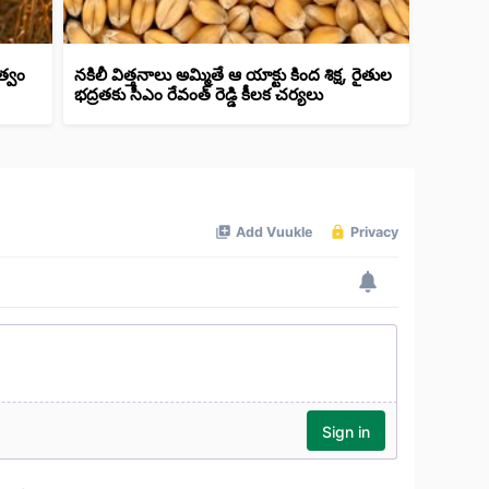
త్వం
నకిలీ విత్తనాలు అమ్మితే ఆ యాక్టు కింద శిక్ష, రైతుల
భద్రతకు సీఎం రేవంత్ రెడ్డి కీలక చర్యలు