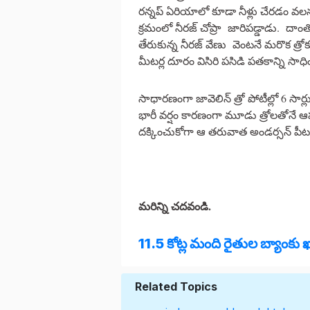
రన్నప్ ఏరియాలో కూడా నీళ్లు చేరడం వలన 
క్రమంలో నీరజ్ చోప్రా జారిపడ్డాడు. 
తేరుకున్న నీరజ్ వేణు వెంటనే మరొక త్
మీటర్ల దూరం విసిరి పసిడి పతకాన్ని సాధ
సాధారణంగా జావెలిన్ త్రో పోటీల్లో 6 సార్
భారీ వర్షం కారణంగా మూడు త్రోలతోనే ఆపవ
దక్కించుకోగా ఆ తరువాత అండర్సన్‌ పీటర్
మరిన్ని చదవండి.
11.5 కోట్ల మంది రైతుల బ్యాంకు 
Related Topics