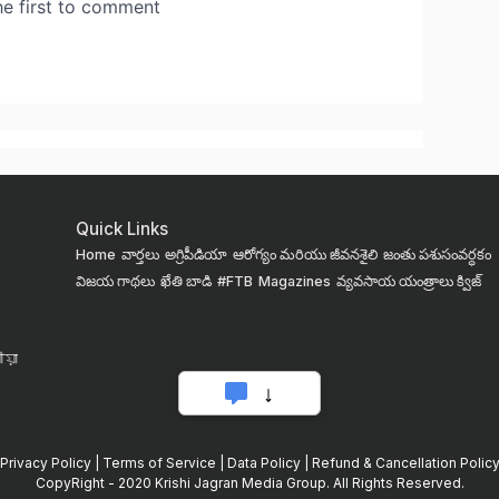
Quick Links
Home
వార్తలు
అగ్రిపీడియా
ఆరోగ్యం మరియు జీవనశైలి
జంతు పశుసంవర్ధకం
విజయ గాథలు
ఖేతి బాడి
#FTB
Magazines
వ్యవసాయ యంత్రాలు
క్విజ్
য়া
Privacy Policy
|
Terms of Service
|
Data Policy
|
Refund & Cancellation Polic
CopyRight - 2020 Krishi Jagran Media Group. All Rights Reserved.