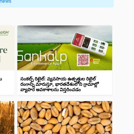
 news
ు
సంకల్ప్ రిటైల్: వ్యవసాయ ఉత్పత్తుల రిటైల్
రంగాన్ని మారుస్తూ, భారతదేశంలోని గ్రామాల్లో
వ్యాపార అవకాశాలను విస్తరించడం