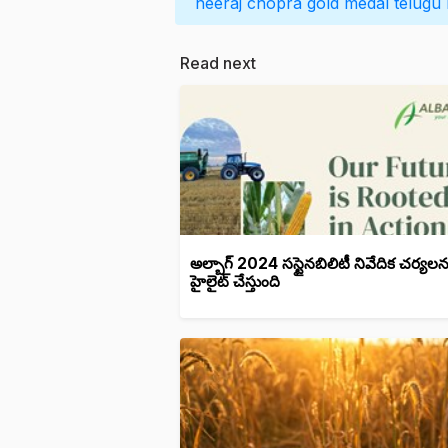
neeraj chopra
gold medal
telugu
Read next
అల్బాగ్ 2024 సస్టైనబిలిటీ నివేదిక చర్యలన
హైలైట్ చేస్తుంది