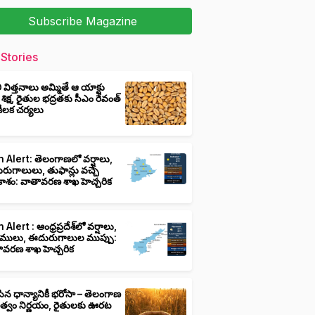
Subscribe Magazine
Stories
ీ విత్తనాలు అమ్మితే ఆ యాక్టు
 శిక్ష, రైతుల భద్రతకు సీఎం రేవంత్
ి కీలక చర్యలు
 Alert: తెలంగాణలో వర్షాలు,
ుగాలులు, తుఫాన్లు వచ్చే
ాశం: వాతావరణ శాఖ హెచ్చరిక
 Alert : ఆంధ్రప్రదేశ్‌లో వర్షాలు,
ములు, ఈదురుగాలుల ముప్పు:
ావరణ శాఖ హెచ్చరిక
ిన ధాన్యానికీ భరోసా – తెలంగాణ
ుత్వం నిర్ణయం, రైతులకు ఊరట