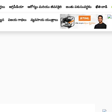
్తలు
అగ్రిపీడియా
ఆరోగ్యం మరియు జీవనశైలి
జంతు పశుసంవర్ధకం
ఖేతి బాడి
యాన
విజయ గాథలు
వ్యవసాయ యంత్రాలు