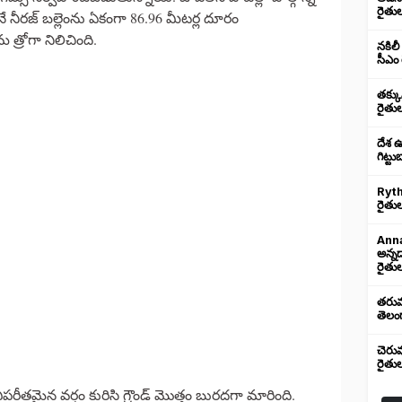
రైతు
ోనే నీరజ్ బల్లెంను ఏకంగా 86.96 మీటర్ల దూరం
త్రోగా నిలిచింది.
నకిలీ
సీఎం 
తక్క
రైతు
దేశ 
గిట్ట
Ryth
రైతుల
Anna
అన్న
రైతుల
తరుము
తెలంగ
చెరు
రైతు
ిపరీతమైన వర్షం కురిసి గ్రౌండ్ మొత్తం బురదగా మారింది.