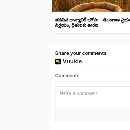
తడిసిన ధాన్యానికీ భరోసా – తెలంగాణ ప్రభు
నిర్ణయం, రైతులకు ఊరట
Share your comments