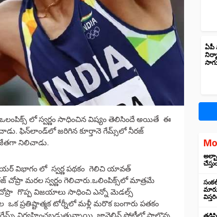
ఏపీ 
నిర్
సాగ
ప్రా ఒలంపిక్స్ లో స్వర్ణం సాధించిన విష్యం తెలిసిందే అయితే ఈ
. ఫిన్‌లాండ్‌లో జరిగిన కూర్తానె గేమ్స్‌లో నీరజ్‌
Mo
ిజేతగా నిలిచాడు.
అల్బా
చేస్తు
 త్రోయర్ విభాగం లో స్వర్ణ పథకం గెలిచి యావత్
 చోప్రా మరల స్వర్ణం గెలిచారు.ఒలింపిక్స్‌లో మాత్రమే
సంకల్
మారుస
్ చోప్రా గొప్ప విజయాలు సాధించి ఎన్నో మెడల్స్
విస్త
ల ఒక ప్రతిష్టాత్మక టోర్నీలో మళ్లీ మరొక బంగారు పతకం
‌ గేమ్స్‌ నిర్వహించబడుతున్నాయి. జావెలిన్ పోటీల్లో పాల్గొన్న
తడిసి