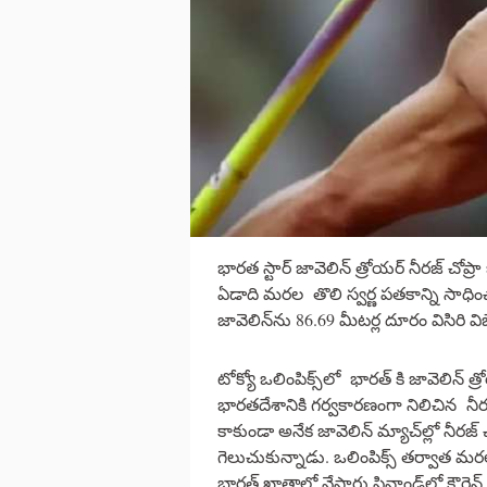
భారత స్టార్‌ జావెలిన్‌ త్రోయర్‌ నీరజ్‌ చో
ఏడాది మరల తొలి స్వర్ణ పతకాన్ని సాధించాడు
జావెలిన్‌ను 86.69 మీటర్ల దూరం విసిరి వ
టోక్యో ఒలింపిక్స్‌లో భారత్ కి జావెలిన్
భారతదేశానికి గర్వకారణంగా నిలిచిన నీరజ్
కాకుండా అనేక జావెలిన్ మ్యాచ్‌ల్లో నీరజ
గెలుచుకున్నాడు. ఒలింపిక్స్‌ తర్వాత మర
భారత్ ఖాతాలో వేసారు.ఫిన్లాండ్‌లో కౌర్టెన్