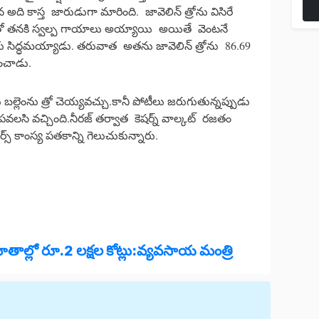
అది కాస్త జారుడుగా మారింది. జావెలిన్ త్రోను విసిరే
దాంతో తనకి స్వల్ప గాయాలు అయ్యాయి అయితే వెంటనే
రోకు సిద్ధమయ్యాడు. తరువాత అతను జావెలిన్ త్రోను 86.69
ించాడు.
లు బల్లెంను త్రో చెయ్యవచ్చు.కానీ పోటీలు జరుగుతున్నప్పుడు
లసి వచ్చింది.నీరజ్‌ తర్వాత కెషర్న్‌ వాల్కట్‌ రజతం
స్‌ కాంస్య పతకాన్ని గెలుచుకున్నారు.
ఖాతాల్లో రూ.2 లక్షల కోట్లు:వ్యవసాయ మంత్రి