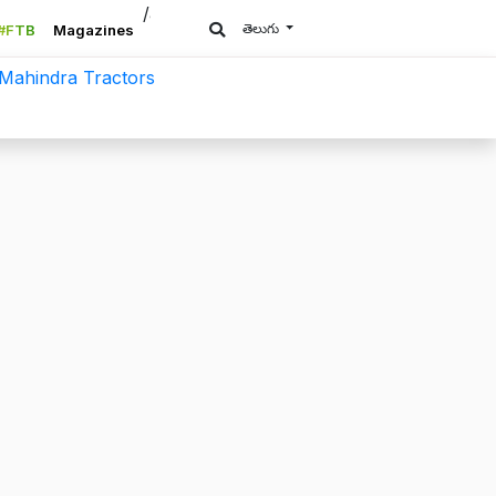
/a>
తెలుగు
#FTB
Magazines