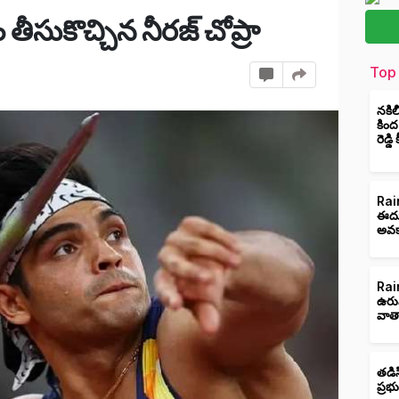
ం తీసుకొచ్చిన నీరజ్ చోప్రా
Top 
నకిల
కింద
రెడ్డ
Rain
ఈదుర
అవక
Rain
ఉరు
వాత
తడిస
ప్రభ