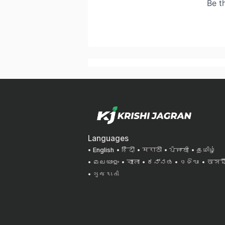
Languages
English
हिंदी
मराठी
ਪੰਜਾਬੀ
தமிழ்
മലയാളം
বাংলা
ಕನ್ನಡ
ଓଡିଆ
অসমী
ગુજરાતી