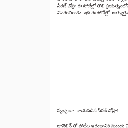
నీరజ్ చోప్రా ఈ పోటీల్లో తొలి ప్రయత్నంల
విసరగలిగాడు. ఇది ఈ పోటీల్లో అత్యుత్తమ 
స్వల్పంగా గాయపడిన నీరజ్ చోప్రా!
జావెలిన్ త్రో పోటీల ఆరంభానికి ముందు వ