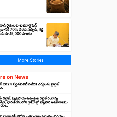
పాడి రైతులకు శుభవార్త షెడ్
మాణానికి 70% వరకు సబ్సిడీ, గడ్డి
ుకు రూ.15,000 సాయం
More Stories
re on News
గ్ 2024 సస్టైనబిలిటీ నివేదిక చర్యలను హైలైట్
ంది
ప్ రిటైల్: వ్యవసాయ ఉత్పత్తుల రిటైల్ రంగాన్ని
్తూ, భారతదేశంలోని గ్రామాల్లో వ్యాపార అవకాశాలను
రించడం
న ధాన్యానికీ భరోసా – తెలంగాణ ప్రభుత్వం నిర్ణయం,