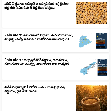
నకిలీ విత్తనాలు అమ్మితే ఆ యాక్టు కింద శిక్ష, రైతుల
భద్రతకు సీఎం రేవంత్ రెడ్డి కీలక చర్యలు
Rain Alert: తెలంగాణలో వర్షాలు, ఈదురుగాలులు,
తుఫాన్లు వచ్చే అవకాశం: వాతావరణ శాఖ హెచ్చరిక
Rain Alert : ఆంధ్రప్రదేశ్‌లో వర్షాలు, ఉరుములు,
ఈదురుగాలుల ముప్పు: వాతావరణ శాఖ హెచ్చరిక
తడిసిన ధాన్యానికీ భరోసా – తెలంగాణ ప్రభుత్వం
నిర్ణయం, రైతులకు ఊరట