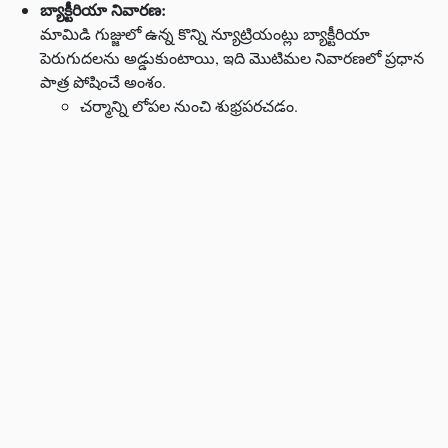
బ్యాక్టీరియా నివారణ:
మామిడి గుజ్జులో ఉన్న కొన్ని న్యూట్రియంట్లు బ్యాక్టీరియా
పెరుగుదలను అడ్డుకుంటాయి, ఇది మొటిమల నివారణలో ప్రధాన
పాత్ర పోషించే అంశం.
చర్మాన్ని లోపల నుంచి శుభ్రపరచడం.