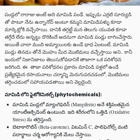
పండ్లలో రారాజు అంటే అది మామిడి పండే. ఇప్పుడు ఎర్రటి సూర్యుడి
తో పాటూ నేను ఉన్నానోచ్ అంటూ కమ్మని మామిడిపళ్ళు కూడా
మార్కెట్లోకి వచ్చేసాయి. దానికి తగ్గట్టే మన తెలుగు యువత కూడా
తగ్గేదే లేదు అన్నట్టు దొరికిందే అదనుగా మామిడి పండ్లు లాగించేస్తారు.
అయితే చాలా మంది అమ్మాయిలకు ఉండే భాధ ఏంటంటే, మామిడి
పండ్లు తినడం తోనే మొహం మీద మొటిమలు వచ్చేస్తాయి అని.. కానీ
ఇందులో నిజానిజాలు తెలుసుకోవడానికే తాజాగా ఒక పరిశోధన
జరిగింది. ఈ తాజా పరిశోధనల ప్రకారం మామిడి పళ్లలో ఉండే
ప్రత్యేకమైన రసాయనాలు చర్మాన్ని మెరుగుపరచడంలో, మొటిమలు
తగ్గించడంలో సహాయపడతాయి అని వెల్లడైంది.
మామిడి లోని ఫైటోకెమికల్స్ (phytochemicals):
మామిడి పండ్లలో మ్యాంగిఫెరిన్ (Mangiferin) అనే శక్తివంతమైన
యాంటీఆక్సిడెంట్ ఉంటుంది. ఇది శరీరంలోని ఒత్తిడి (Oxidative
Stress) ను తగ్గిస్తుంది.
బెటాకారొటిన్ (Beta-carotene), విటమిన్ C, పాలిఫెనోల్స్ వంటి
పదార్థాలు చర్మ ఆరోగ్యానికి మేలు చేస్తాయి.