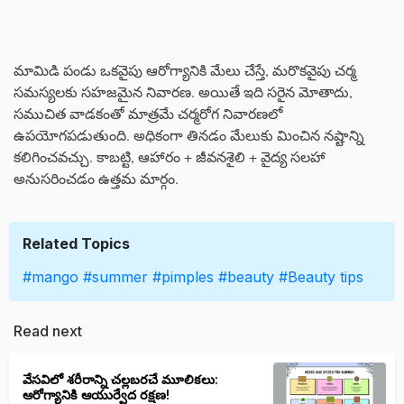
మామిడి పండు ఒకవైపు ఆరోగ్యానికి మేలు చేస్తే, మరొకవైపు చర్మ
సమస్యలకు సహజమైన నివారణ. అయితే ఇది సరైన మోతాదు,
సముచిత వాడకంతో మాత్రమే చర్మరోగ నివారణలో
ఉపయోగపడుతుంది. అధికంగా తినడం మేలుకు మించిన నష్టాన్ని
కలిగించవచ్చు. కాబట్టి, ఆహారం + జీవనశైలి + వైద్య సలహా
అనుసరించడం ఉత్తమ మార్గం.
Related Topics
#mango
#summer
#pimples
#beauty
#Beauty tips
Read next
వేసవిలో శరీరాన్ని చల్లబరచే మూలికలు:
ఆరోగ్యానికి ఆయుర్వేద రక్షణ!