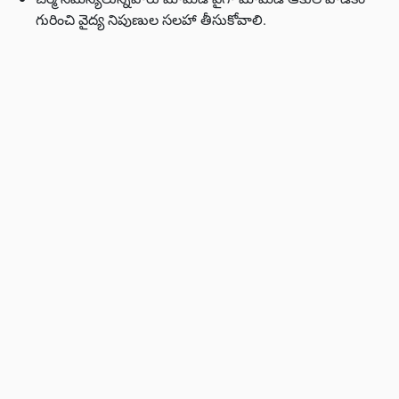
గురించి వైద్య నిపుణుల సలహా తీసుకోవాలి.