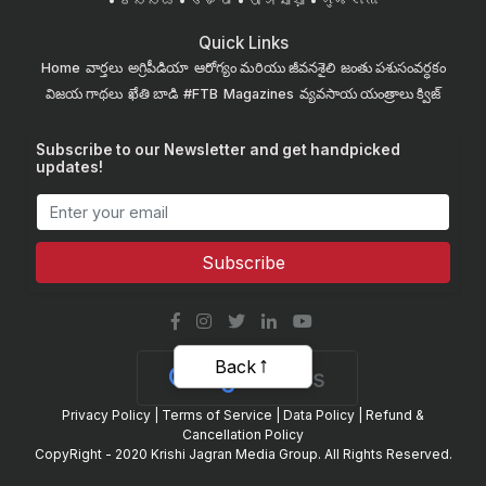
ಕನ್ನಡ
ଓଡିଆ
অসমীয়া
ગુજરાતી
Quick Links
Home
వార్తలు
అగ్రిపీడియా
ఆరోగ్యం మరియు జీవనశైలి
జంతు పశుసంవర్ధకం
విజయ గాథలు
ఖేతి బాడి
#FTB
Magazines
వ్యవసాయ యంత్రాలు
క్విజ్
Subscribe to our Newsletter and get handpicked
updates!
Subscribe
Back
Privacy Policy
|
Terms of Service
|
Data Policy
|
Refund &
Cancellation Policy
CopyRight - 2020 Krishi Jagran Media Group. All Rights Reserved.