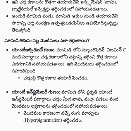
ఇవి చర్మ కణాలను కొత్తగా తయారుచేసి ఇన్ఫ్లమేషన్ (వాపు),
బ్యాక్టీరియల్ ఇన్ఫెక్షన్లు తగ్గించడంలో సహాయపడతాయి.
అందుకే మామిడి పండు, మామిడి ఆకుల నుండి తయారుచేసే
సారాన్ని చర్మ సంరక్షణ ఉత్పత్తులకంపెనీలు ఉపయోగిస్తున్నట్టు
తెలుస్తోంది.
మామిడి తినడం వల్ల మొటిమలు ఎలా తగ్గుతాయి?
యాంటీఆక్సిడెంట్ గుణం
: మామిడి లోని మ్యాంగిఫెరిన్, విటమిన్ C
వంటి పదార్థాలు చర్మ కణాలలోని నష్టాన్ని తగ్గించి కొత్త కణాలు
ఎదగడానికి సహాయపడతాయి. ఇది మొటిమలు తగ్గించడంలో
సహకరిస్తుంది.
చర్మంపై కొత్త కణాల తయారీ పెంచడం.
యాంటీ ఇన్‌ఫ్లమేటరీ గుణం:
మామిడి లోని ప్రకృతి యాంటీ
ఇన్‌ఫ్లమేటరీ పదార్థాలు చర్మం మీద వాపు, మచ్చ పడటం వంటి
మొటిమల లక్షణాలను తగ్గించడంలో సహాయపడతాయి.
మొటిమల కారణంగా వచ్చే రంగు మార్పులు
(Hyperpigmentation) తగ్గించడం.