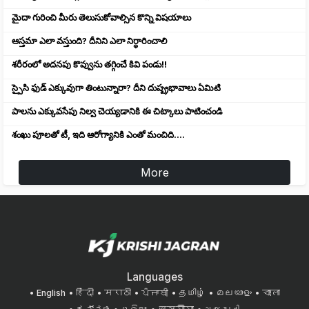
మైదా గురించి మీరు తెలుసుకోవాల్సిన కొన్ని విషయాలు
ఆస్తమా ఎలా వస్తుంది? దీనిని ఎలా నిర్ధారించాలి
శరీరంలో అదనపు కొవ్వును తగ్గించే కివి పండు!!
స్పైసి ఫుడ్ ఎక్కువుగా తింటున్నారా? దీని దుష్ప్రభావాలు ఏమిటి
పాలను ఎక్కువసేపు నిల్వ చెయ్యడానికి ఈ చిట్కాలు పాటించండి
శంఖు పూలతో టీ, ఇది ఆరోగ్యానికి ఎంతో మంచిది....
More
Languages
English
हिंदी
मराठी
ਪੰਜਾਬੀ
தமிழ்
മലയാളം
বাংলা