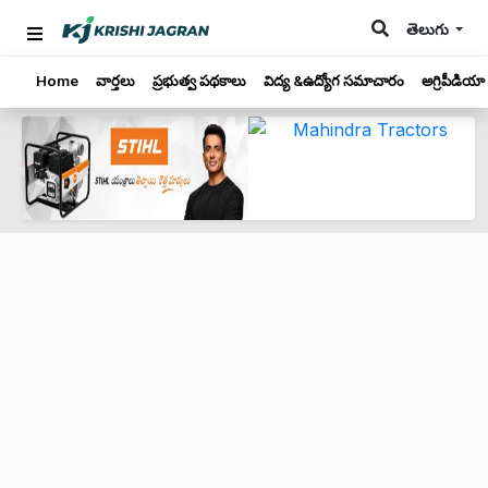
తెలుగు
Home
వార్తలు
ప్రభుత్వ పథకాలు
విద్య &ఉద్యోగ సమాచారం
అగ్రిపీడియా