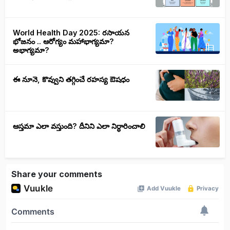
World Health Day 2025: రసాయన
భోజనం .. ఆరోగ్యం మహాభాగ్యమా?
అభాగ్యమా?
ఈ నూనె, కొవ్వుని తగ్గించే రహస్య ఔషధం
ఆస్తమా ఎలా వస్తుంది? దీనిని ఎలా నిర్ధారించాలి
Share your comments