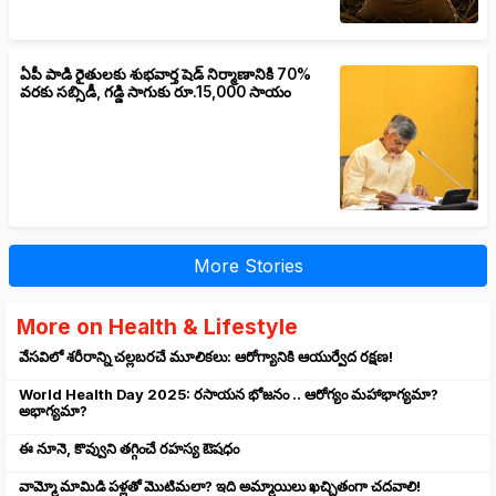
ఏపీ పాడి రైతులకు శుభవార్త షెడ్ నిర్మాణానికి 70%
వరకు సబ్సిడీ, గడ్డి సాగుకు రూ.15,000 సాయం
More Stories
More on Health & Lifestyle
వేసవిలో శరీరాన్ని చల్లబరచే మూలికలు: ఆరోగ్యానికి ఆయుర్వేద రక్షణ!
World Health Day 2025: రసాయన భోజనం .. ఆరోగ్యం మహాభాగ్యమా?
అభాగ్యమా?
ఈ నూనె, కొవ్వుని తగ్గించే రహస్య ఔషధం
వామ్మో మామిడి పళ్లతో మొటిమలా? ఇది అమ్మాయిలు ఖచ్చితంగా చదవాలి!