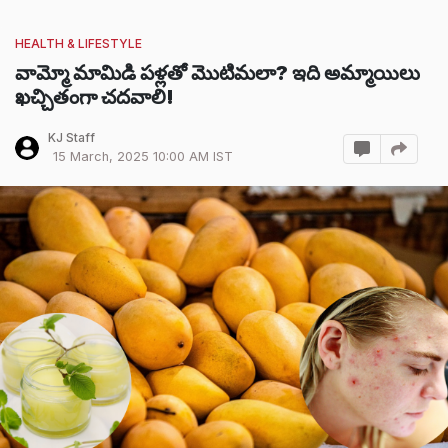
HEALTH & LIFESTYLE
వామ్మో మామిడి పళ్లతో మొటిమలా? ఇది అమ్మాయిలు
ఖచ్చితంగా చదవాలి!
KJ Staff
15 March, 2025 10:00 AM IST