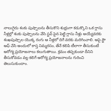
నాలుగైదు శంకు పుష్పాలను తీసుకొని శుభ్రంగా కడుక్కొని ఒక గ్లాసు
నీళ్లల్లో శంకు పుష్పాలను వేసి స్టవ్ పైన పెట్టి గ్లాసు నీళ్లు అయ్యేవరకు
శంఖపుష్పాల యొక్క రంగు ఆ నీళ్లలో దిగే వరకు మరిగించాలి. ఆపై స్టౌ
ఆఫ్ చేసి అందులో కాస్త నిమ్మరసం, తేనే కలిపి టీలాగా తీసుకుంటే
ఆరోగ్య ప్రయోజనాలు కలుగుతాయి. క్రమం తప్పకుండా దీనిని
తీసుకోవడం వల్ల కలిగే ఆరోగ్య ప్రయోజనాలను గురించి
తెలుసుకుందాం.