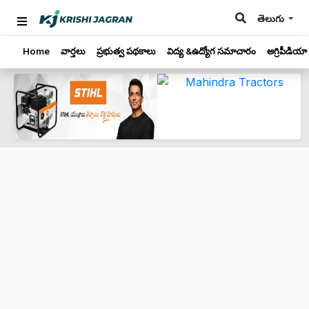
తెలుగు
Home
వార్తలు
ప్రభుత్వ పథకాలు
విద్య &ఉద్యోగ సమాచారం
అగ్రిపీడియా