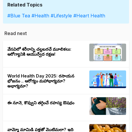
Related Topics
#Blue Tea
#Health
#Lifestyle
#Heart Health
Read next
వేసవిలో శరీరాన్ని చల్లబరచే మూలికలు:
ఆరోగ్యానికి ఆయుర్వేద రక్షణ!
World Health Day 2025: రసాయన
భోజనం .. ఆరోగ్యం మహాభాగ్యమా?
అభాగ్యమా?
ఈ నూనె, కొవ్వుని తగ్గించే రహస్య ఔషధం
వామ్మో మామిడి పళ్లతో మొటిమలా? ఇది