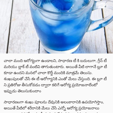
చాలా మంది ఆరోగ్యంగా ఉండాలని, సాధారణ టీ కి బదులుగా, గ్రీన్ టీ
మరియు బ్లాక్ టీ వంటివి తాగుతుంటారు. అయితే వీటి లాగానే బ్లూ టీ
కూడా ఉందని మనలో చాలా కొద్దీ మందికి మాత్రమే తెలుసు.
శంఖుపులతో చేసే ఈ టీ ఆరోగ్యానికి ఎంతో మేలు చేస్తుంది. ఈ బ్లూ టీ
ని ప్రతిరోజు తీసుకోవడం ద్వారా కలిగే ఆరోగ్య ప్రయోజనాలేంటో
ఇప్పుడు తెలుసుకుందాం
సాధారణంగా శంఖు పూలను దేవునికి అలంకారానికి ఉపయోగిస్తాం,
అయితే వీటిలో శరీరానికి మేలు చేసే ఎన్నో ఆరోగ్య ప్రయోజనాలు