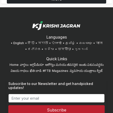
Languages
English
हिंदी
मराठी
ਪੰਜਾਬੀ
தமிழ்
മലയാളം
বাংলা
ಕನ್ನಡ
ଓଡିଆ
অসমীয়া
ગુજરાતી
Quick Links
Home
వార్తలు
అగ్రిపీడియా
ఆరోగ్యం మరియు జీవనశైలి
జంతు పశుసంవర్ధకం
విజయ గాథలు
ఖేతి బాడి
#FTB
Magazines
వ్యవసాయ యంత్రాలు
క్విజ్
Subscribe to our Newsletter and get handpicked
updates!
Subscribe