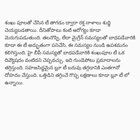
శంఖు పూలతో చేసిన టీ తాగడం ద్వారా రక్త నాళాలు శుద్ధి
చెయ్యబడతాయి. దీనితోపాటు కంటి ఆరోగ్యం కూడా
మెరుగుపడుతుంది. తలనొప్పి, లేదా మైగ్రేన్ సమస్యలతో బాధపడేవారికి
కూడా ఈ టీ అద్భుతంగా పనిచేసి, ఈ సమస్యల నుండి ఉపశమనం
కలిగిస్తుంది. హై బీపీ సమస్యతో బాధపడేవారికి శంఖుపూల టీ ఒక
దివ్యౌషదం వంటిదని చెప్పవచ్చు. ఇది గుండెపోటు ప్రమాదాలను
తగ్గిస్తుంది. సహజసిద్ధమైన బ్లూ టీ బరువు తగ్గడానికి ఎంతగానో
దోహదం చేస్తుంది. ఒత్తిడిని తగ్గించే గొప్ప లక్షణాలు కూడా బ్లూ టీ లో
ఉన్నాయి.