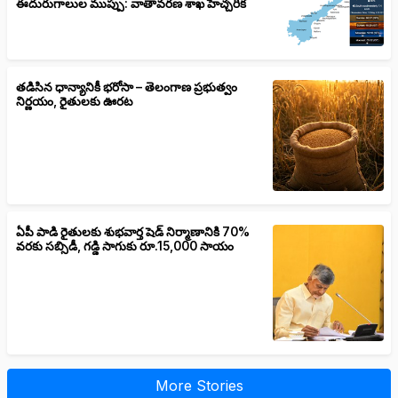
ఈదురుగాలుల ముప్పు: వాతావరణ శాఖ హెచ్చరిక
తడిసిన ధాన్యానికీ భరోసా – తెలంగాణ ప్రభుత్వం
నిర్ణయం, రైతులకు ఊరట
ఏపీ పాడి రైతులకు శుభవార్త షెడ్ నిర్మాణానికి 70%
వరకు సబ్సిడీ, గడ్డి సాగుకు రూ.15,000 సాయం
More Stories