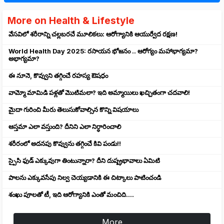
More on Health & Lifestyle
వేసవిలో శరీరాన్ని చల్లబరచే మూలికలు: ఆరోగ్యానికి ఆయుర్వేద రక్షణ!
World Health Day 2025: రసాయన భోజనం .. ఆరోగ్యం మహాభాగ్యమా?
అభాగ్యమా?
ఈ నూనె, కొవ్వుని తగ్గించే రహస్య ఔషధం
వామ్మో మామిడి పళ్లతో మొటిమలా? ఇది అమ్మాయిలు ఖచ్చితంగా చదవాలి!
మైదా గురించి మీరు తెలుసుకోవాల్సిన కొన్ని విషయాలు
ఆస్తమా ఎలా వస్తుంది? దీనిని ఎలా నిర్ధారించాలి
శరీరంలో అదనపు కొవ్వును తగ్గించే కివి పండు!!
స్పైసి ఫుడ్ ఎక్కువుగా తింటున్నారా? దీని దుష్ప్రభావాలు ఏమిటి
పాలను ఎక్కువసేపు నిల్వ చెయ్యడానికి ఈ చిట్కాలు పాటించండి
శంఖు పూలతో టీ, ఇది ఆరోగ్యానికి ఎంతో మంచిది....
More