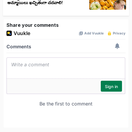
అమ్మాయిలు ఖచ్చితంగా చదవాలి!
Share your comments