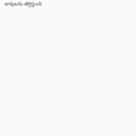
వాపులను తగ్గిస్తుంది.