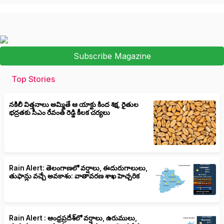
Subscribe Magazine
Top Stories
నకిలీ విత్తనాలు అమ్మితే ఆ యాక్టు కింద శిక్ష, రైతుల
భద్రతకు సీఎం రేవంత్ రెడ్డి కీలక చర్యలు
Rain Alert: తెలంగాణలో వర్షాలు, ఈదురుగాలులు,
తుఫాన్లు వచ్చే అవకాశం: వాతావరణ శాఖ హెచ్చరిక
Rain Alert : ఆంధ్రప్రదేశ్‌లో వర్షాలు, ఉరుములు,