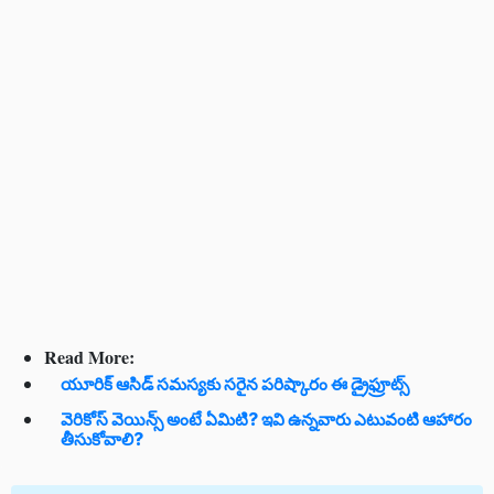
Read More:
యూరిక్ ఆసిడ్ సమస్యకు సరైన పరిష్కారం ఈ డ్రైఫ్రూట్స్
వెరికోస్ వెయిన్స్ అంటే ఏమిటి? ఇవి ఉన్నవారు ఎటువంటి ఆహారం
తీసుకోవాలి?