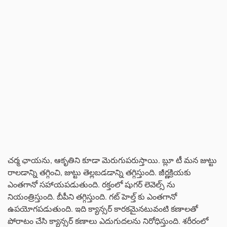
చర్మ ఛాయను, ఆకృతిని కూడా మెరుగుపరుస్తాయి. బ్లూ టీ మన జుట్టు
రాలడాన్ని తగ్గించి, జుట్టు తెల్లబడడాన్ని తగ్గిస్తుంది. జీర్ణక్రియకు
ఎంతగానో సహాయపడుతుంది. రక్తంలో షుగర్ లెవెల్స్ ను
నియంత్రిస్తుంది. బీపీని తగ్గిస్తుంది. గట్ హెల్త్ కు ఎంతగానో
ఉపయోగపడుతుంది. ఇది క్యాన్సర్ కారకమైనటువంటి కణాలతో
పోరాటం చేసి క్యాన్సర్ కణాలు ఎదుగుదలను నిరోధిస్తుంది. శరీరంలో