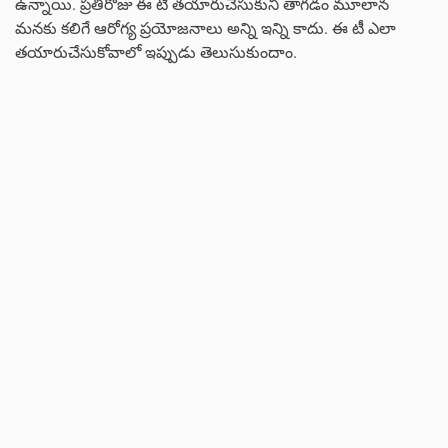
ఉన్నాయి. ప్రతిరోజు ఈ టీ తయారుచేసుకుని తాగడం మూలాన
మనకు కలిగే ఆరోగ్య ప్రయోజనాలు అన్ని ఇన్ని కాదు. ఈ టీ ఎలా
తయారుచేసుకోవాలో ఇప్పుడు తెలుసుకుందాం.