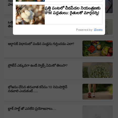
గుండెపోటు నుండి కోలుకున్న తరువాత తప్పకుండా ఇవి
త్రిపాఠి
పాటించండి.....
ప్రత్తి పంటలో చీడపీడల నియంత్రణకు
IPM పద్ధతులు: రైతులకో మార్గదర్శి!
ఒత్తిడిని తగ్గించే ఆయుర్వేద పానీయాలు ఏమిటో మీకు
తెలుసా?
Powered by
iZooto
ఆర్గానిక్ విధానంలో పండిన పండ్లను గుర్తించడం ఎలా?
ప్రోటీన్ ఎక్కువగా ఉండే స్నాక్స్ ఏమిటో తెలుసా?
భోజనం చేసిన తరువాత కనీసం 10 నిమిషాలైన్
నడవాలి ఎందుకంటే.....
బ్లాక్ సాల్ట్ తో ఎనలేని ప్రయోజనాలు....