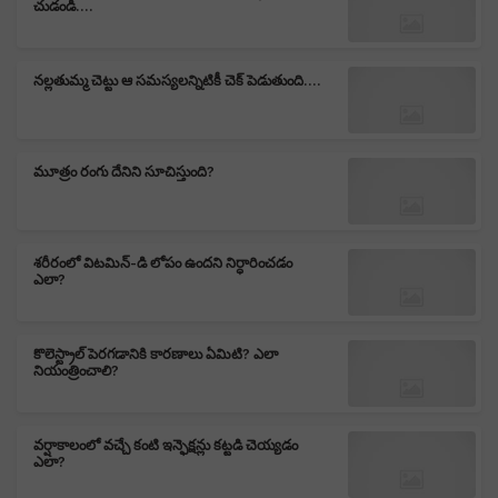
చుడండి....
నల్లతుమ్మ చెట్టు ఆ సమస్యలన్నిటికీ చెక్ పెడుతుంది....
మూత్రం రంగు దేనిని సూచిస్తుంది?
శరీరంలో విటమిన్-డి లోపం ఉందని నిర్ధారించడం
ఎలా?
కొలెస్ట్రాల్ పెరగడానికి కారణాలు ఏమిటి? ఎలా
నియంత్రించాలి?
వర్షాకాలంలో వచ్చే కంటి ఇన్ఫెక్షన్లు కట్టడి చెయ్యడం
ఎలా?