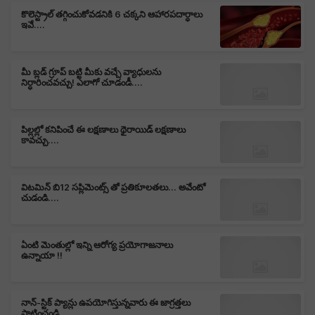
కొలెస్ట్రాల్ తగ్గించుకోవడనికి 6 చక్కని ఆహారపదార్ధాలు
ఇవే....
మీ బ్లడ్ గ్రూప్ బట్టి మీకు వచ్చే వ్యాధులను
నిర్ధారించవచ్చు! ఎలాగో చూడండీ....
పిల్లల్లో కనిపించే ఈ లక్షణాలు థైరాయిడ్ లక్షణాలు
కావచ్చు....
విటమిన్ బి12 సప్లిమెంట్స్ తో ప్రతికూలతలు... అవేంటో
చుడండి....
ఏంటి మెంతుల్లో ఇన్ని ఆరోగ్య ప్రయోగాజనాలు
ఉన్నాయా !!
నాన్-స్టిక్ ప్యాన్లు ఉపయోగిస్తున్నవారు ఈ జాగ్రత్తలు
పాటించండి.....