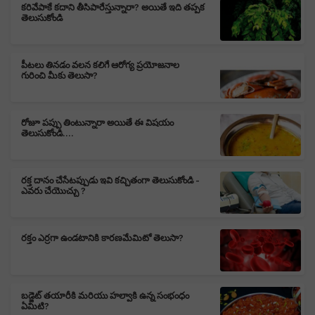
కరివేపాకే కదాని తీసిపారేస్తున్నారా? అయితే ఇది తప్పక
తెలుసుకోండి
పీటలు తినడం వలన కలిగే ఆరోగ్య ప్రయోజనాల
గురించి మీకు తెలుసా?
రోజూ పప్పు తింటున్నారా అయితే ఈ విషయం
తెలుసుకోండి....
రక్త దానం చేసేటప్పుడు ఇవి కచ్చితంగా తెలుసుకోండి -
ఎవరు చేయొచ్చు ?
రక్తం ఎర్రగా ఉండటానికి కారణమేమిటో తెలుసా?
బడ్జెట్ తయారీకి మరియు హల్వాకి ఉన్న సంభంధం
ఏమిటి?