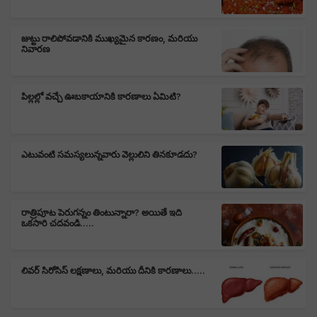
జుట్టు రాలిపోవడానికి ముఖ్యమైన కారణం, మరియు
నివారణ
పిల్లల్లో వచ్చే ఊబకాయానికి కారణాలు ఏమిటి?
ఎటువంటి సమస్యలున్నవారు వెల్లులిని తినకూడదు?
రాత్రిపూట పెరుగన్నం తింటున్నారా? అయితే ఇది
ఒకసారి చదవండి.....
లివర్ సిరోసిస్ లక్షణాలు, మరియు దీనికి కారణాలు.....