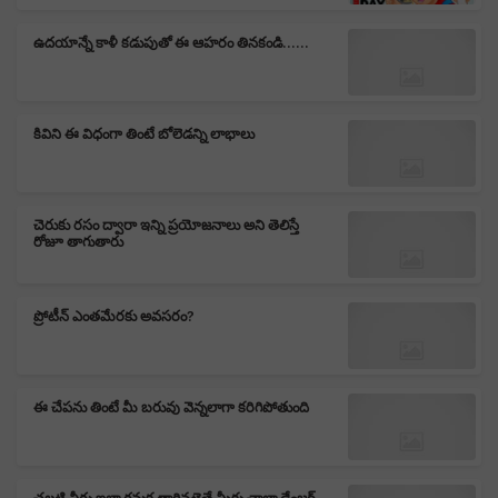
ఉదయాన్నే కాళీ కడుపుతో ఈ ఆహరం తినకండి......
కివిని ఈ విధంగా తింటే బోలెడన్ని లాభాలు
చెరుకు రసం ద్వారా ఇన్ని ప్రయోజనాలు అని తెలిస్తే
రోజూ తాగుతారు
ప్రోటీన్ ఎంతమేరకు అవసరం?
ఈ చేపను తింటే మీ బరువు వెన్నలాగా కరిగిపోతుంది