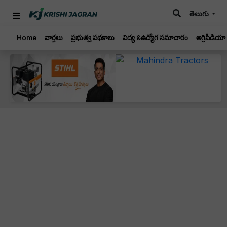
తెలుగు
Home
వార్తలు
ప్రభుత్వ పథకాలు
విద్య &ఉద్యోగ సమాచారం
అగ్రిపీడియా