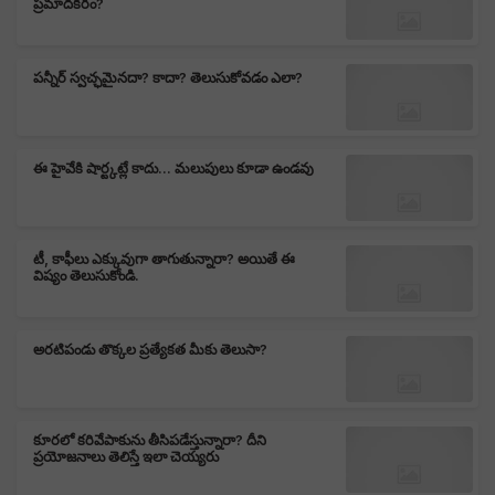
ప్రమాదకరం?
పన్నీర్ స్వచ్ఛమైనదా? కాదా? తెలుసుకోవడం ఎలా?
ఈ హైవేకి షార్ట్కట్లే కాదు... మలుపులు కూడా ఉండవు
టీ, కాఫీలు ఎక్కువుగా తాగుతున్నారా? అయితే ఈ
విష్యం తెలుసుకోండి.
అరటిపండు తొక్కల ప్రత్యేకత మీకు తెలుసా?
కూరలో కరివేపాకును తీసిపడేస్తున్నారా? దీని
ప్రయోజనాలు తెలిస్తే ఇలా చెయ్యరు