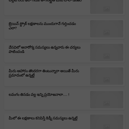
చల్లటి నీరు ఇలా గనుక తాగినట్లైతే మీకు చాలా డేంజర్
బ్రెయిన్ స్ట్రోక్ లక్షణాలను ముందుగానే గుర్తించడం
ఎలా?
వేసవిలో అనారోగ్య సమస్యలు ఉన్నవారు ఈ చర్యలు
పాటించండి
మీరు ఆహారం తొందరగా తింటున్నారా అయితే మీరు
ప్రమాదంలో ఉన్నట్లే
లవంగం తినడం వల్ల ఇన్ని ప్రయోజనాలా.... !
మీలో ఈ లక్షణాలు కనిపిస్తే కిడ్నీ సమస్యలు ఉన్నట్లే