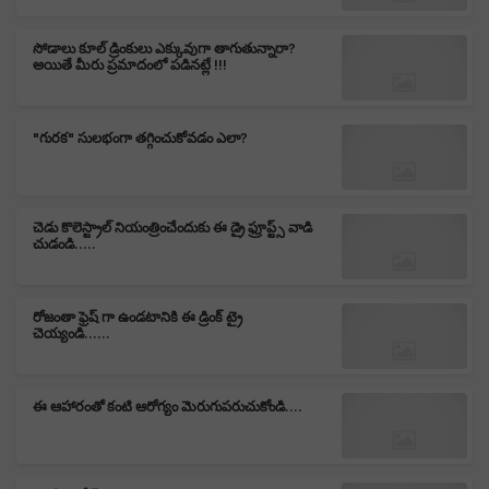
సోడాలు కూల్ డ్రింకులు ఎక్కువుగా తాగుతున్నారా?
అయితే మీరు ప్రమాదంలో పడినట్లే !!!
"గురక" సులభంగా తగ్గించుకోవడం ఎలా?
చెడు కొలెస్ట్రాల్ నియంత్రించేందుకు ఈ డ్రై ఫ్రూప్ట్స్ వాడి
చుడండి.....
రోజంతా ఫ్రెష్ గా ఉండటానికి ఈ డ్రింక్ ట్రై
చెయ్యండి......
ఈ ఆహారంతో కంటి ఆరోగ్యం మెరుగుపరుచుకోండి....