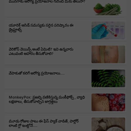
మునగాకు ఆరోగ్య ప్రయోజనాల గురించి మీకు తెలుసా?
యూరిక్ ఆసిడ్ సమస్యకు సరైన పరిష్కారం ఈ
డ్రైఫ్రూట్స్
వెరికోస్ వెయిన్స్ అంటే ఏమిటి? ఇవి ఉన్నవారు
ఎటువంటి ఆహారం తీసుకోవాలి?
వేపాకుతో కలిగే ఆరోగ్య ప్రయోజనాలు....
MonkeyPox: ప్రజల్ని వణికిస్తున్న మంకీఫోక్స్ , వ్యాధి
లక్షణాలు, తీసుకోవాల్సిన జాగ్రత్తలు
మూడు రోజుల పాటు ఈ ఫేస్ ప్యాక్ వాడితే, పార్లోర్
లాంటి గ్లో ఇంట్లోనే....