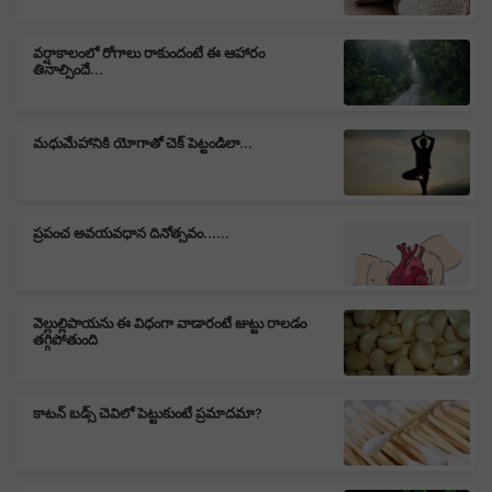
వర్షాకాలంలో రోగాలు రాకుందంటే ఈ ఆహారం
తినాల్సిందే...
మధుమేహానికి యోగాతో చెక్ పెట్టండిలా...
ప్రపంచ అవయవధాన దినోత్సవం......
వెల్లుల్లిపాయను ఈ విధంగా వాడారంటే జుట్టు రాలడం
తగ్గిపోతుంది
కాటన్ బడ్స్ చెవిలో పెట్టుకుంటే ప్రమాదమా?