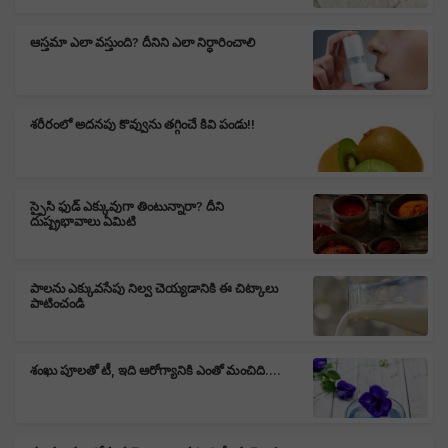
ఆస్తమా ఎలా వస్తుంది? దీనిని ఎలా నిర్ధారించాలి
శరీరంలో అదనపు కొవ్వును తగ్గించే కివి పండు!!
స్పైసి ఫుడ్ ఎక్కువుగా తింటున్నారా? దీని
దుష్ప్రభావాలు ఏమిటి
పాలను ఎక్కువసేపు నిల్వ చెయ్యడానికి ఈ చిట్కాలు
పాటించండి
శంఖు పూలతో టీ, ఇది ఆరోగ్యానికి ఎంతో మంచిది....