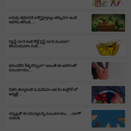
బరువు తగ్గడానికి కార్బోహైడ్రాట్లు తక్కువగా ఉండే
ఆహారం తినండి.....
రిఫైన్డ్ నూనె కంటే కోల్డ్ ప్రెస్డ్ నూనె మంచిదా?
తెలుసుకుందాం రండి....
భరించలేని కీళ్ళనొప్పులా? అయితే ఈ ఆహారంతో
మటుమాయం....
వీటిని తిన్నారంటే మధుమేహం ఇక మీ కంట్రోల్ లో
ఉన్నట్లే....
చప్పట్లతో ఈ సమస్యలన్నీ మటుమాయం.... ఎలాగో
చుడండి