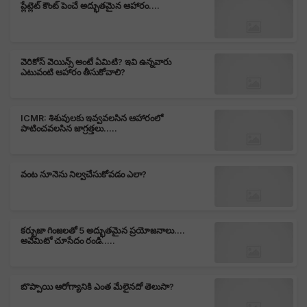
ప్లేట్లెట్ కౌంట్ పెంచే అద్భుతమైన ఆహారం....
వెరికోస్ వెయిన్స్ అంటే ఏమిటి? ఇవి ఉన్నవారు
ఎటువంటి ఆహారం తీసుకోవాలి?
ICMR: శిశువులకు ఇవ్వవలసిన ఆహారంలో
పాటించవలసిన జాగ్రత్తలు.....
వంట నూనెను నిల్వచేసుకోవడం ఎలా?
కర్భుజా గింజలతో 5 అద్భుతమైన ప్రయోజనాలు....
అవేమిటో చూసేదం రండి.....
బొప్పాయి ఆరోగ్యానికి ఎంత మేలైనదో తెలుసా?