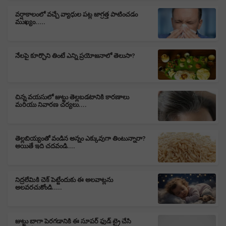
వర్షాకాలంలో వచ్చే వ్యాధుల పట్ల జాగ్రత్త పాటించడం
ముఖ్యం.....
నేలపై కూర్చొని తింటే ఎన్ని ప్రయోజనాలో తెలుసా?
చిన్న వయసులో జుట్టు తెల్లబడటానికి కారణాలు
మరియు నివారణ చర్యలు....
తెల్లబియ్యంతో వండిన అన్నం ఎక్కువుగా తింటున్నారా?
అయితే ఇది చదవండి....
నిద్రలేమికి చెక్ పెట్టేందుకు ఈ అలవాట్లను
అలవరచుకోండి.....
జుట్టు బాగా పెరగడానికి ఈ సూపర్ ఫుడ్ ట్రై చేసి