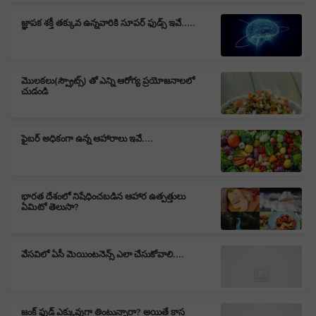
జ్ఞాపక శక్తీ తక్కువ ఉన్నవారికి సూపర్ ఫుడ్స్ ఇవే.....
మొలకలు(స్ప్రౌట్స్) తో ఎన్ని ఆరోగ్య ప్రయోజనాలలో
చుడండి
ఫైబర్ అధికంగా ఉన్న ఆహారాలు ఇవే....
భారత దేశంలో నిషేధించబడిన ఆహార ఉత్పత్తులు
ఏమిటో తెలుసా?
వేసవిలో ఏసీ మెయింటనెన్స్ ఎలా చేసుకోవాలి....
జంక్ ఫుడ్ ఎక్కువుగా తింటున్నారా? అయితే కాస్త