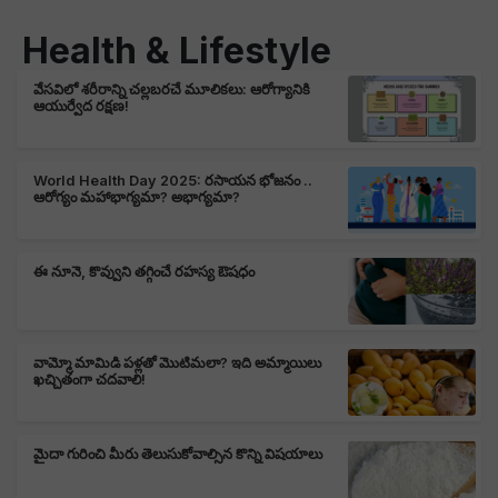
Health & Lifestyle
వేసవిలో శరీరాన్ని చల్లబరచే మూలికలు: ఆరోగ్యానికి
ఆయుర్వేద రక్షణ!
World Health Day 2025: రసాయన భోజనం ..
ఆరోగ్యం మహాభాగ్యమా? అభాగ్యమా?
ఈ నూనె, కొవ్వుని తగ్గించే రహస్య ఔషధం
వామ్మో మామిడి పళ్లతో మొటిమలా? ఇది అమ్మాయిలు
ఖచ్చితంగా చదవాలి!
మైదా గురించి మీరు తెలుసుకోవాల్సిన కొన్ని విషయాలు