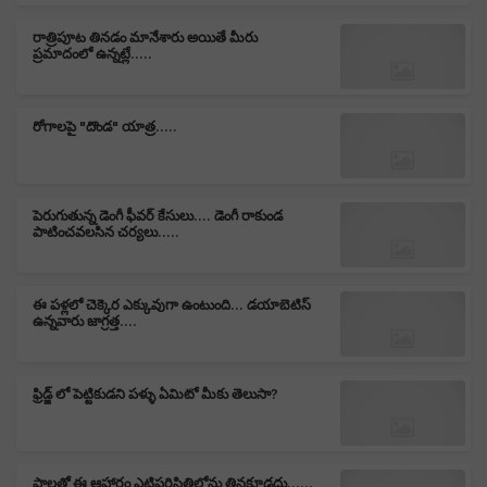
రాత్రిపూట తినడం మానేశారు అయితే మీరు
ప్రమాదంలో ఉన్నట్లే.....
రోగాలపై "దొండ" యాత్ర.....
పెరుగుతున్న డెంగీ ఫీవర్ కేసులు.... డెంగీ రాకుండ
పాటించవలసిన చర్యలు.....
ఈ పళ్లలో చెక్కెర ఎక్కువుగా ఉంటుంది... డయాబెటిస్
ఉన్నవారు జాగ్రత్త....
ఫ్రిడ్జ్ లో పెట్టికుడని పళ్ళు ఏమిటో మీకు తెలుసా?
పాలతో ఈ ఆహారం ఎట్టిపరిస్థితిలోను తినకూడదు......