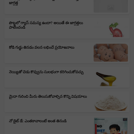
జాగ్రత్త
పొట్టలో గ్యాస్ సమస్య ఉందా? అయితే ఈ జాగ్రత్తలు
పాటించండి
కోడి గుడ్డు తినడం వలన లభించే ప్రయోజనాలు
నెయ్యితో చెడు కొవ్వును సులభంగా కరిగించుకోవచ్చు
మైదా గురించి మీరు తెలుసుకోవాల్సిన కొన్ని విషయాలు
నో డైట్ డే: ఎంతకావాలంటే అంత తినండి