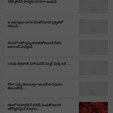
నకిలీ ప్రోటీన్ పౌడర్లకు దూరంగా ఉండండి
ఆ సమస్యలు దూరం చేసుకోవడానికి ప్రకృతిలో
గడపండి....
వేసవిలో ఆరోగ్యాన్ని కాపాడుకోవడానికి వీటిని
అవాయిడ్ చెయ్యండి
బరువు తగ్గడానికి సహాయపడే సమ్మర్ ఫుడ్స్ ఇవే......
రోజూ పప్పు తింటున్నారా అయితే ఈ విషయం
తెలుసుకోండి....
రక్తంలో హిమోగ్లోబిన్ లెవెల్స్ పెంచుకోవడానికి
ఆరోగ్యకరమైన మార్గాలు.....