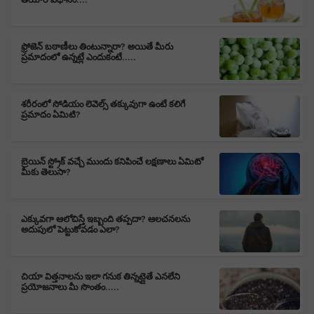
ఫ్రోజెన్ బఠాణీలు తింటున్నారా? అయితే మీరు
ప్రమాదంలో ఉన్నట్లే ఎందుకంటే.....
శరీరంలో సోడియం లెవెల్స్ తక్కువుగా ఉంటే కలిగే
ప్రమాదం ఏమిటి?
బ్రెయిన్ స్ట్రోక్ వచ్చే ముందు కనిపించే లక్షణాలు ఏమిటో
మీకు తెలుసా?
ఎక్కువగా ఆలోచిస్తే ఇబ్బంది తప్పదా? ఆలచనలను
అదుపులో పెట్టుకోవడం ఎలా?
చియా విత్తనాలను ఇలా గనుక తిన్నట్లైతే ఎనలేని
ప్రయోజనాలు మీ సొంతం.....