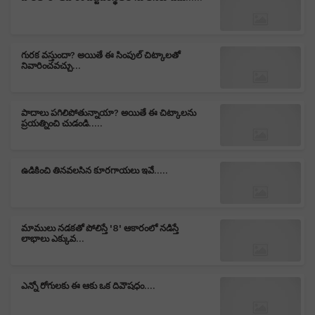
×
अलबाग 2024 सस्टेनेबिलिटी
रिपोर्ट की मुख्य बातें और
గురక వస్తుందా? అయితే ఈ సింపుల్ చిట్కాలతో
कार्य - Albaugh 2024
నివారించవచ్చు...
Sustainability Report
Highlights Actions
పాదాలు పగిలిపోతున్నాయా? అయితే ఈ చిట్కాలను
ప్రయత్నించి చుడండి.....
ఉడికించి తినవలసిన కూరగాయలు ఇవే.....
మాములు నడకతో పోలిస్తే '8' ఆకారంలో నడిస్తే
లాభాలు ఎక్కువ...
ఎన్నో రోగులకు ఈ ఆకు ఒక దివౌషధం....