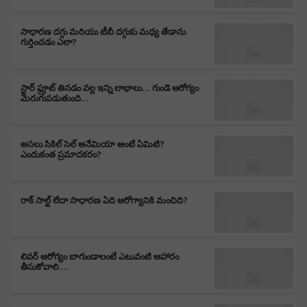
సాధారణ దగ్గు మరియు టీబీ దగ్గుకు మధ్య తేడాను
గుర్తించడం ఎలా?
స్టార్ ఫ్రూట్ తినడం వల్ల ఇన్ని లాభాలు... గుండె ఆరోగ్యం
మెరుగుపడుతుంది...
అసలు సికిల్ సెల్ అనేమియా అంటే ఏమిటి?
ఎందుకంత ప్రమాదకరం?
రాక్ సాల్ట్ లేదా సాధారణ ఏది ఆరోగ్యానికి మంచిది?
లివర్ ఆరోగ్యం బాగుండాలంటే ఎటువంటి ఆహారం
తీసుకోవాలి....