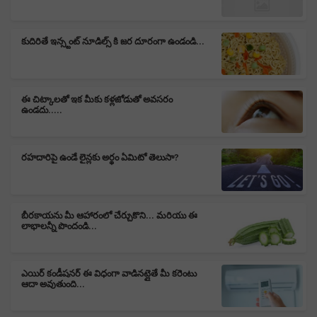
కుదిరితే ఇన్స్టంట్ నూడిల్స్ కి జర దూరంగా ఉండండి...
ఈ చిట్కాలతో ఇక మీకు కళ్లజోడుతో అవసరం
ఉండదు.....
రహదారిపై ఉండే లైన్లకు అర్థం ఏమిటో తెలుసా?
బీరకాయను మీ ఆహారంలో చేర్చుకొని... మరియు ఈ
లాభాలన్నీ పొందండి...
ఎయిర్ కండీషనర్ ఈ విధంగా వాడినట్లైతే మీ కరెంటు
ఆదా అవుతుంది...