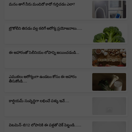
మనం తాగే నీరు మంచిదో కాదో గుర్తిచడం ఎలా?
బ్రొకోలీని తినడం వల్ల కలిగే ఆరోగ్య ప్రయోజనాలు.....
ఈ ఆహారంతో సెలీనియం లోపాన్ని జయించడండి...
ఎముకలు ఆరోగ్యంగా ఉండటం కోసం ఈ ఆహారం
తీసుకోండి....
కాల్షియమ్ సంవృద్ధిగా లభించే పళ్ళు ఇవే....
విటమిన్-బి12 లోపానికి ఈ పళ్లతో చెక్ పెట్టండి......