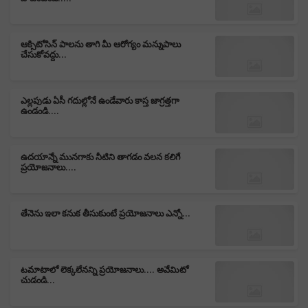
ఆక్సిటోసిన్ పాలను తాగి మీ ఆరోగ్యం మన్నుపాలు
చేసుకోవద్దు...
ఎల్లపుడు ఏసీ గదుల్లోనే ఉండేవారు కాస్త జాగ్రత్తగా
ఉండండి....
ఉదయాన్నే మునగాకు నీటిని తాగడం వలన కలిగే
ప్రయోజనాలు....
తేనెను ఇలా కనుక తీసుకుంటే ప్రయోజనాలు ఎన్నో...
టమాటాలో లెక్కలేనన్ని ప్రయోజనాలు.... అవేమిటో
చుడండి...