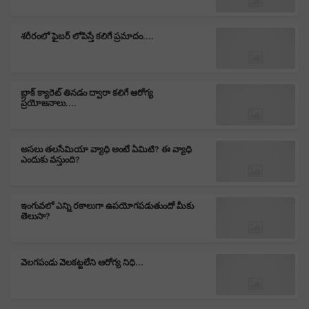
శరీరంలో ఫైబర్ లోపిస్తే కలిగే ప్రమాదం....
బ్లాక్ క్యారెట్ తినడం ద్వారా కలిగే ఆరోగ్య
ప్రయోజనాలు....
అసలు తలసేమియా వ్యాధి అంటే ఏమిటి? ఈ వ్యాధి
ఎందుకు వస్తుంది?
ఇంగువలో ఎన్ని రకాలుగా ఉపయోగపడుతుందో మీకు
తెలుసా?
వెలగపండు వెలకట్టలేని ఆరోగ్య నిధి...