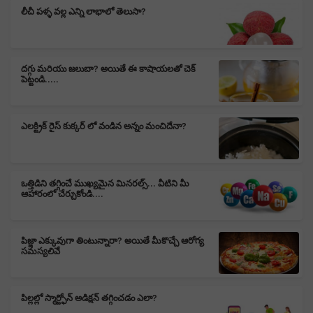
లీచీ పళ్ళ వల్ల ఎన్ని లాభాలో తెలుసా?
దగ్గు మరియు జలుబా? అయితే ఈ కాషాయలతో చెక్
పెట్టండి.....
ఎలక్ట్రిక్ రైస్ కుక్కర్ లో వండిన అన్నం మంచిదేనా?
ఒత్తిడిని తగ్గించే ముఖ్యమైన మినరల్స్... వీటిని మీ
ఆహారంలో చేర్చుకోండి....
పిజ్జా ఎక్కువుగా తింటున్నారా? అయితే మీకొచ్చే ఆరోగ్య
సమస్యలివే
పిల్లల్లో స్మార్ట్ఫోన్ అడిక్షన్ తగ్గించడం ఎలా?