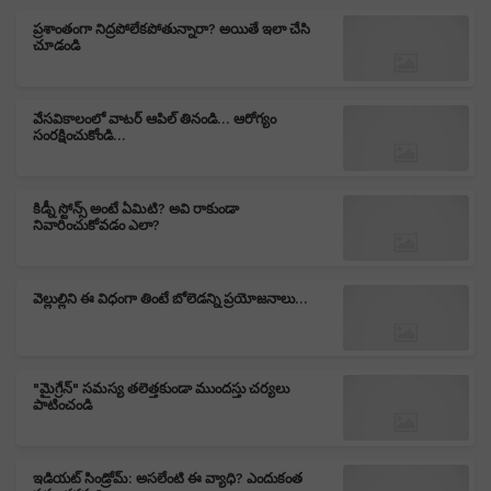
ప్రశాంతంగా నిద్రపోలేకపోతున్నారా? అయితే ఇలా చేసి
చూడండి
వేసవికాలంలో వాటర్ ఆపిల్ తినండి... ఆరోగ్యం
సంరక్షించుకోండి...
కిడ్నీ స్టోన్స్ అంటే ఏమిటి? అవి రాకుండా
నివారించుకోవడం ఎలా?
వెల్లుల్లిని ఈ విధంగా తింటే బోలెడన్ని ప్రయోజనాలు...
"మైగ్రేన్" సమస్య తలెత్తకుండా ముందస్తు చర్యలు
పాటించండి
ఇడియట్ సిండ్రోమ్: అసలేంటి ఈ వ్యాధి? ఎందుకంత