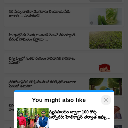
30 ఏళ్ళు దాటినా మొగవారు బెండకాయ నీరు
తాగాలి.... ఎందుకంటే?
మీ ఇంట్లో ఈ మొక్కలు ఉంటే వెంటనే తీసెయ్యండి
లేదంటే పాములు వస్తాయి....
చిన్న పిల్లల్లో నులిపురుగులు రావడానికి కారణాలు
ఏమిటి?
ప్రతిరోజు సైకిల్ తొక్కడం వలన కలిగే ప్రయోజనాలు
ఏమిటో తెలుసా?
×
You might also like
లివర్ ఆరోగ్యాన్ని కప్పుకోవడానికి ఈ జాగ్రత్తలు
పాటించండి....
వ్యవసాయం ద్వారా 100 కోట్ల
టర్నోవర్: హెలికాప్టర్ తర్వాత ఇప్పుడు
విమానంతో వ్యవసాయ విప్లవం
తీసుకురానున్న డాక్టర్ రాజారామ్