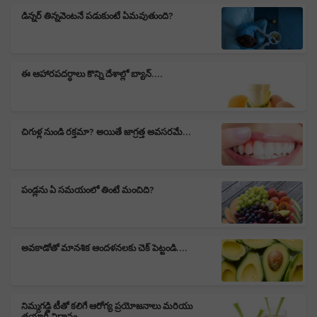
డిన్నర్ తిన్నవెంటనే పడుకుంటే ఏమవుతుంది?
ఈ ఆహారపదర్ధాలు కొన్ని దేశాల్లో బ్యాన్....
చిగుళ్ల నుండి రక్తమా? అయితే జాగ్రత్త అవసరమే...
పండ్లను ఏ సమయంలో తింటే మంచిది?
అవకాడోతో మానశిక ఆందళనలకు చెక్ పెట్టండి....
నిమ్మగడ్డి టీతో కలిగే ఆరోగ్య ప్రయోజనాలు మరియు
తయారీ విధానం....