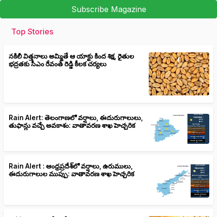
Subscribe Magazine
Top Stories
నకిలీ విత్తనాలు అమ్మితే ఆ యాక్టు కింద శిక్ష, రైతుల
భద్రతకు సీఎం రేవంత్ రెడ్డి కీలక చర్యలు
Rain Alert: తెలంగాణలో వర్షాలు, ఈదురుగాలులు,
తుఫాన్లు వచ్చే అవకాశం: వాతావరణ శాఖ హెచ్చరిక
Rain Alert : ఆంధ్రప్రదేశ్‌లో వర్షాలు, ఉరుములు,
ఈదురుగాలుల ముప్పు: వాతావరణ శాఖ హెచ్చరిక