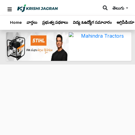
తెలుగు
Home
వార్తలు
ప్రభుత్వ పథకాలు
విద్య &ఉద్యోగ సమాచారం
అగ్రిపీడియా