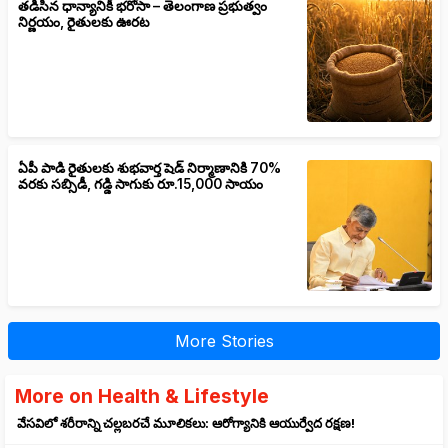
తడిసిన ధాన్యానికీ భరోసా – తెలంగాణ ప్రభుత్వం
నిర్ణయం, రైతులకు ఊరట
ఏపీ పాడి రైతులకు శుభవార్త షెడ్ నిర్మాణానికి 70%
వరకు సబ్సిడీ, గడ్డి సాగుకు రూ.15,000 సాయం
More Stories
More on Health & Lifestyle
వేసవిలో శరీరాన్ని చల్లబరచే మూలికలు: ఆరోగ్యానికి ఆయుర్వేద రక్షణ!