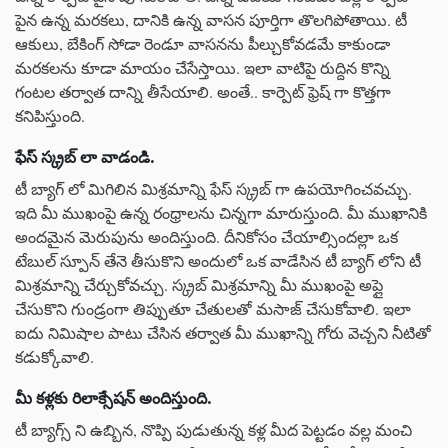
పైన ఉన్న మరకలు, దానికి ఉన్న వాసన పూర్తిగా తొలగిపోతాయి. టీ
ఆకులు, బేకింగ్ సోడా రెండూ వాసనను పీల్చుకోవడమే కాకుండా
మరకలను కూడా మాయం చేసేస్తాయి. ఇలా వాటిపై రుద్దిన కొన్ని
గంటల తర్వాత దాన్ని తీసేయాలి. అంతే.. కార్పెట్ ఫ్రెష్ గా కొత్తగా
కనిపిస్తుంది.
ఫేస్ స్క్రబ్ లా వాడండి.
టీ బ్యాగ్ లో మిగిలిన మిశ్రమాన్ని ఫేస్ స్క్రబ్ గా ఉపయోగించవచ్చు.
ఇది మీ ముఖంపై ఉన్న రంధ్రాలను చిన్నగా మారుస్తుంది. మీ ముఖానికి
అందమైన మెరుపును అందిస్తుంది. దీనికోసం చేయాల్సిందల్లా ఒక
టేబుల్ స్పూన్ తేనె తీసుకొని అందులో ఒక వాడేసిన టీ బ్యాగ్ లోని టీ
మిశ్రమాన్ని చేర్చుకోవచ్చు. స్క్రబ్ మిశ్రమాన్ని మీ ముఖంపై అప్లై
చేసుకొని గుండ్రంగా తిప్పుతూ చేతులతో మసాజ్ చేసుకోవాలి. ఇలా
ఐదు నిమిషాల పాటు చేసిన తర్వాత మీ ముఖాన్ని గోరు వెచ్చని నీటితో
కడుక్కోవాలి.
మీ కళ్లకు రిలాక్సేషన్ అందిస్తుంది.
టీ బ్యాగ్స్ ని ఉబ్బిన, నొప్పి పుడుతున్న కళ్ల మీద పెట్టడం వల్ల మంచి