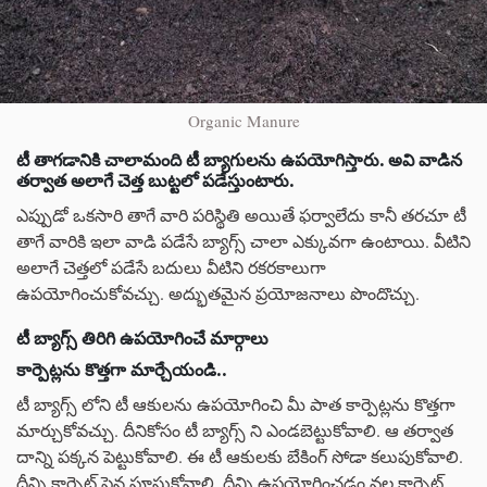
Organic Manure
టీ తాగడానికి చాలామంది టీ బ్యాగులను ఉపయోగిస్తారు. అవి వాడిన
తర్వాత అలాగే చెత్త బుట్టలో పడేస్తుంటారు.
ఎప్పుడో ఒకసారి తాగే వారి పరిస్థితి అయితే ఫర్వాలేదు కానీ తరచూ టీ
తాగే వారికి ఇలా వాడి పడేసే బ్యాగ్స్ చాలా ఎక్కువగా ఉంటాయి. వీటిని
అలాగే చెత్తలో పడేసే బదులు వీటిని రకరకాలుగా
ఉపయోగించుకోవచ్చు. అద్భుతమైన ప్రయోజనాలు పొందొచ్చు.
టీ బ్యాగ్స్ తిరిగి ఉపయోగించే మార్గాలు
కార్పెట్లను కొత్తగా మార్చేయండి..
టీ బ్యాగ్స్ లోని టీ ఆకులను ఉపయోగించి మీ పాత కార్పెట్లను కొత్తగా
మార్చుకోవచ్చు. దీనికోసం టీ బ్యాగ్స్ ని ఎండబెట్టుకోవాలి. ఆ తర్వాత
దాన్ని పక్కన పెట్టుకోవాలి. ఈ టీ ఆకులకు బేకింగ్ సోడా కలుపుకోవాలి.
దీన్ని కార్పెట్ పైన పూసుకోవాలి. దీన్ని ఉపయోగించడం వల్ల కార్పెట్