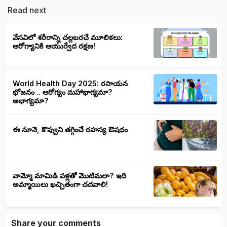
Read next
వేసవిలో శరీరాన్ని చల్లబరచే మూలికలు:
ఆరోగ్యానికి ఆయుర్వేద రక్షణ!
World Health Day 2025: రసాయన
భోజనం .. ఆరోగ్యం మహాభాగ్యమా?
అభాగ్యమా?
ఈ నూనె, కొవ్వుని తగ్గించే రహస్య ఔషధం
వామ్మో మామిడి పళ్లతో మొటిమలా? ఇది
అమ్మాయిలు ఖచ్చితంగా చదవాలి!
Share your comments