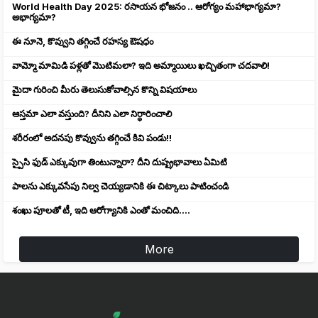
World Health Day 2025: రసాయన భోజనం .. ఆరోగ్యం మహాభాగ్యమా?
అభాగ్యమా?
ఈ నూనె, కొవ్వుని తగ్గించే రహస్య ఔషధం
వామ్మో మామిడి పళ్లతో మొటిమలా? ఇది అమ్మాయిలు ఖచ్చితంగా చదవాలి!
మైదా గురించి మీరు తెలుసుకోవాల్సిన కొన్ని విషయాలు
ఆస్తమా ఎలా వస్తుంది? దీనిని ఎలా నిర్ధారించాలి
శరీరంలో అదనపు కొవ్వును తగ్గించే కివి పండు!!
స్పైసి ఫుడ్ ఎక్కువుగా తింటున్నారా? దీని దుష్ప్రభావాలు ఏమిటి
పాలను ఎక్కువసేపు నిల్వ చెయ్యడానికి ఈ చిట్కాలు పాటించండి
శంఖు పూలతో టీ, ఇది ఆరోగ్యానికి ఎంతో మంచిది....
More