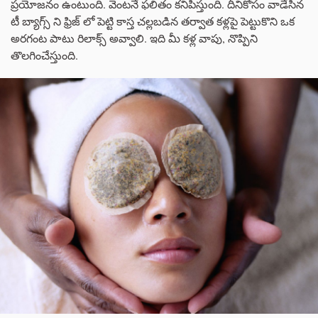
ప్రయోజనం ఉంటుంది. వెంటనే ఫలితం కనిపిస్తుంది. దీనికోసం వాడేసిన
టీ బ్యాగ్స్ ని ఫ్రిజ్ లో పెట్టి కాస్త చల్లబడిన తర్వాత కళ్లపై పెట్టుకొని ఒక
అరగంట పాటు రిలాక్స్ అవ్వాలి. ఇది మీ కళ్ల వాపు, నొప్పిని
తొలగించేస్తుంది.