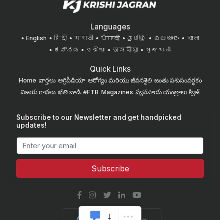
Languages
English
हिंदी
मराठी
ਪੰਜਾਬੀ
தமிழ்
മലയാളം
বাংলা
ಕನ್ನಡ
ଓଡିଆ
অসমীয়া
ગુજરાતી
Quick Links
Home
వార్తలు
అగ్రిపీడియా
ఆరోగ్యం మరియు జీవనశైలి
జంతు పశుసంవర్ధకం
విజయ గాథలు
ఖేతి బాడి
#FTB
Magazines
వ్యవసాయ యంత్రాలు
క్విజ్
Subscribe to our Newsletter and get handpicked
updates!
Subscribe