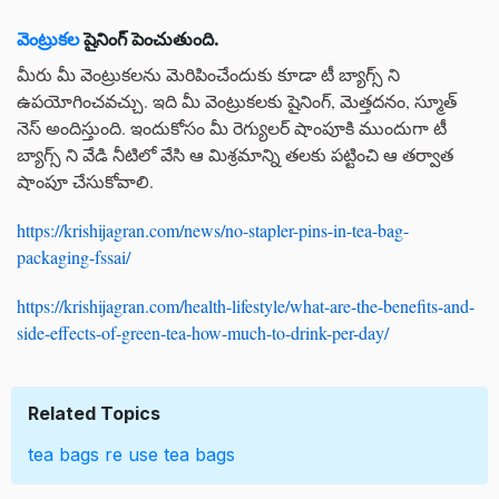
వెంట్రుకల
షైనింగ్ పెంచుతుంది.
మీరు మీ వెంట్రుకలను మెరిపించేందుకు కూడా టీ బ్యాగ్స్ ని
ఉపయోగించవచ్చు. ఇది మీ వెంట్రుకలకు షైనింగ్, మెత్తదనం, స్మూత్
నెస్ అందిస్తుంది. ఇందుకోసం మీ రెగ్యులర్ షాంపూకి ముందుగా టీ
బ్యాగ్స్ ని వేడి నీటిలో వేసి ఆ మిశ్రమాన్ని తలకు పట్టించి ఆ తర్వాత
షాంపూ చేసుకోవాలి.
https://krishijagran.com/news/no-stapler-pins-in-tea-bag-
packaging-fssai/
https://krishijagran.com/health-lifestyle/what-are-the-benefits-and-
side-effects-of-green-tea-how-much-to-drink-per-day/
Related Topics
tea bags
re use tea bags