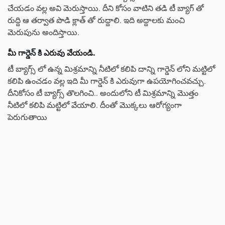
చేయడం వల్ల అవి మెరుస్తాయి. దీని కోసం వాటిని తడి టీ బ్యాగ్ తో
రుద్ది ఆ తర్వాత పొడి క్లాత్ తో రుద్దాలి. ఇది అద్దాలకు మంచి
మెరుపును అందిస్తాయి.
మీ గార్డెన్ కి ఎరువు వేయండి.
టీ బ్యాగ్స్ లో ఉన్న మిశ్రమాన్ని నీటిలో కలిపి దాన్ని గార్డెన్ లోని మట్టిలో
కలిపి ఉంచడం వల్ల ఇది మీ గార్డెన్ కి ఎరువుగా ఉపయోగించవచ్చు.
దీనికోసం టీ బ్యాగ్స్ తొలగించి.. అందులోని టీ మిశ్రమాన్ని మొత్తం
నీటిలో కలిపి మట్టిలో వేయాలి. దీంతో మొక్కలు ఆరోగ్యంగా
పెరుగుతాయి