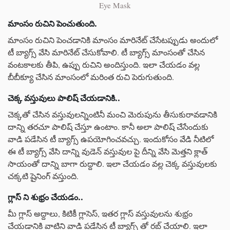
Eye Mask
మాంసం రుచిని పెంచుతుంది.
మాంసం రుచిని పెంచడానికి మాంసం మారినేట్ చేసేటప్పుడు అందులో
టీ బ్యాగ్స్ వేసి మారినేట్ చేసుకోవాలి. టీ బ్యాగ్స్ మాంసంతో చేసిన
వంటకాలకు తీపి, ఉప్పు రుచిని అందిస్తుంది. ఇలా చేయడం వల్ల
బీబీక్యూ చేసిన మాంసంలో మరింత రుచి పెరుగుతుంది.
చెక్క వస్తువులు పాలిష్ చేయడానికి..
చెక్కతో చేసిన వస్తువులన్నింటినీ మంచి మెరుపును తీసుకురావడానికి
దాన్ని తరచూ పాలిష్ చేస్తూ ఉంటాం. కానీ అలా పాలిష్ చేసేందుకు
వాడి పడేసిన టీ బ్యాగ్స్ ఉపయోగించవచ్చు. ఇందుకోసం వేడి నీటిలో
ఈ టీ బ్యాగ్స్ వేసి దాన్ని వుడెన్ వస్తువుల పై దీన్ని వేసి మెత్తని క్లాత్
సాయంతో దాన్ని బాగా రుద్దాలి. ఇలా చేయడం వల్ల చెక్క వస్తువులకు
చక్కటి షైనింగ్ వస్తుంది.
గ్లాస్ ని శుభ్రం చేయడం..
మీ గ్లాస్ అద్దాలు, కిటికీ గ్లాసెస్, ఇతర గ్లాస్ వస్తువులను శుభ్రం
చేయడానికి వాటిని వాడి పడేసిన టీ బ్యాగ్స్ తో రబ్ చేయాలి. ఇలా