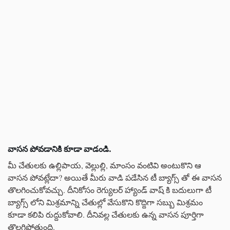
వాసన పోవడానికి కూడా వాడండి.
మీ చేతులకు ఉల్లిపాయ, వెల్లుల్లి, మాంసం వంటివి అంటుకొని ఆ
వాసన పోవట్లేదా? అయితే మీరు వాడి పడేసిన టీ బ్యాగ్స్ తో ఈ వాసన
తొలగించుకోవచ్చు. దీనికోసం రెగ్యులర్ హ్యాండ్ వాష్ కి బదులుగా టీ
బ్యాగ్స్ లోని మిశ్రమాన్ని చేతుల్లో వేసుకొని కొద్దిగా సబ్బు మిశ్రమం
కూడా కలిపి రుద్దుకోవాలి. దీనివల్ల చేతులకు ఉన్న వాసన పూర్తిగా
తొలగిపోతుంది.