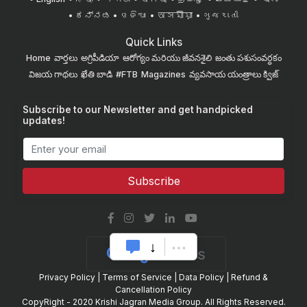
ಕನ್ನಡ
ଓଡିଆ
অসমীয়া
ગુજરાતી
Quick Links
Home
వార్తలు
అగ్రిపీడియా
ఆరోగ్యం మరియు జీవనశైలి
జంతు పశుసంవర్ధకం
విజయ గాథలు
ఖేతి బాడి
#FTB
Magazines
వ్యవసాయ యంత్రాలు
క్విజ్
Subscribe to our Newsletter and get handpicked
updates!
Subscribe
Privacy Policy
|
Terms of Service
|
Data Policy
|
Refund &
Cancellation Policy
CopyRight - 2020 Krishi Jagran Media Group. All Rights Reserved.