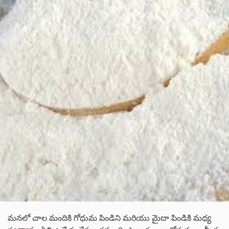
మనలో చాల మందికి గోధుమ పిండిని మరియు మైదా పిండికి మధ్య