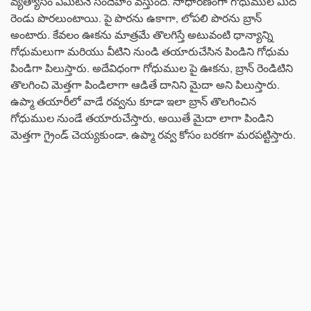
వ్యత్యాసం ఏమిటనే సందేహం వస్తుంది. సాధారణంగా గోధుముల మీద
రెండు పొరలుంటాయి. పై పొరను ఉకాగా, లోపలి పొరను బ్రాన్
అంటారు. కేవలం ఊకను మాత్రమే తొలగిస్తే అటువంటి ధాన్యాన్ని
గోధుమలుగా మరియు వీటిని నుండి తయారుచేసిన పిండిని గోధుమ
పిండిగా పిలుస్తారు. అదేవిధంగా గోధుముల పై ఊకను, బ్రాన్ రెండిటిని
తొలగించి మెత్తగా పిండిలాగా ఆడితే దానిని మైదా అని పిలుస్తారు.
ఉప్మా తయారీలో వాడే రవ్వను కూడా ఇలా బ్రాన్ తొలగించిన
గోధుముల నుండే తయారుచేస్తారు, అయితే మైదా లాగా పిండిని
మెత్తగా గ్రైండ్ చెయ్యకుండా, ఉప్మా రవ్వ కోసం బరకగా మరపట్టిస్తారు.