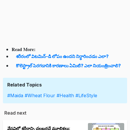
Read More:
శరీరంలో విటమిన్-డి లోపం ఉందని నిర్ధారించడం ఎలా?
కొలెస్ట్రాల్ పెరగడానికి కారణాలు ఏమిటి? ఎలా నియంత్రించాలి?
Related Topics
#Maida
#Wheat Flour
#Health
#LifeStyle
Read next
వేసవిలో శరీరాన్ని చల్లబరచే మూలికలు: