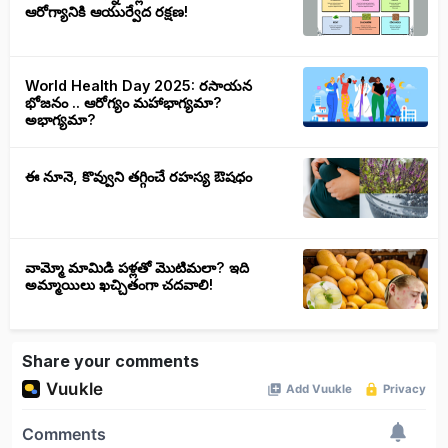
ఆరోగ్యానికి ఆయుర్వేద రక్షణ!
World Health Day 2025: రసాయన
భోజనం .. ఆరోగ్యం మహాభాగ్యమా?
అభాగ్యమా?
ఈ నూనె, కొవ్వుని తగ్గించే రహస్య ఔషధం
వామ్మో మామిడి పళ్లతో మొటిమలా? ఇది
అమ్మాయిలు ఖచ్చితంగా చదవాలి!
Share your comments