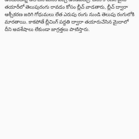
తయారీలో తెలుపురంగు రావడం కోసం బ్లీచ్ వాడతారు, బ్లీచ్ ద్వారా
ఆక్సీకరణ జరిగి గోధుమలు లేత ఎరుపు రంగు నుండి తెలుపు రంగులోకి
మారతాయి. కాకపోతే బ్లీచింగ్ పద్దతి ద్వారా తయారుచేసిన మైదాలో
దీని అవశేషాలు లేకుండా జాగ్రత్తలు పాటిస్తారు.