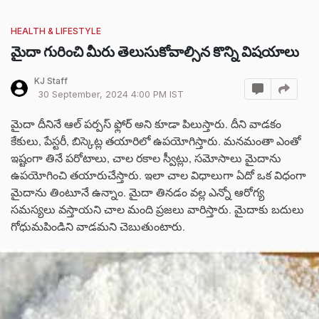
HEALTH & LIFESTYLE
మైదా గురించి మీరు తెలుసుకోవాల్సిన కొన్ని విషయాలు
KJ Staff
30 September, 2024 4:00 PM IST
మైదా దీనినే ఆల్ పర్పస్ ఫ్లోర్ అని కూడా పిలుస్తారు. దీని వాడకం
కేకులు, పేస్టరీ, బిస్కెట్ల తయారిలో ఉపయోగిస్తారు. మనమంతా ఎంతో
ఇష్టంగా తినే పరోటాలు, చాల రకాల స్వీట్లు, సమోసాలు మైదాను
ఉపయోగించి తయారుచేస్తారు. ఇలా చాల విధాలుగా ఏదో ఒక విధంగా
మైదాను తింటూనే ఉన్నాం. మైదా తినడం వల్ల ఎన్నో ఆరోగ్య
సమస్యలు వస్తాయని చాల మంది ప్రజలు వారిస్తారు. మైదాకు బదులు
గోధుమపిండిని వాడమని చెబుతుంటారు.