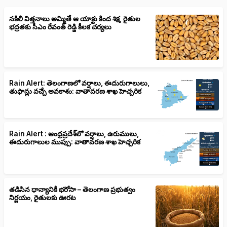
నకిలీ విత్తనాలు అమ్మితే ఆ యాక్టు కింద శిక్ష, రైతుల
భద్రతకు సీఎం రేవంత్ రెడ్డి కీలక చర్యలు
Rain Alert: తెలంగాణలో వర్షాలు, ఈదురుగాలులు,
తుఫాన్లు వచ్చే అవకాశం: వాతావరణ శాఖ హెచ్చరిక
Rain Alert : ఆంధ్రప్రదేశ్‌లో వర్షాలు, ఉరుములు,
ఈదురుగాలుల ముప్పు: వాతావరణ శాఖ హెచ్చరిక
తడిసిన ధాన్యానికీ భరోసా – తెలంగాణ ప్రభుత్వం
నిర్ణయం, రైతులకు ఊరట