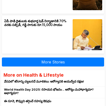
ఏపీ పాడి రైతులకు శుభవార్త షెడ్ నిర్మాణానికి 70%
వరకు సబ్సిడీ, గడ్డి సాగుకు రూ.15,000 సాయం
More Stories
More on Health & Lifestyle
వేసవిలో శరీరాన్ని చల్లబరచే మూలికలు: ఆరోగ్యానికి ఆయుర్వేద రక్షణ!
World Health Day 2025: రసాయన భోజనం .. ఆరోగ్యం మహాభాగ్యమా?
అభాగ్యమా?
ఈ నూనె, కొవ్వుని తగ్గించే రహస్య ఔషధం