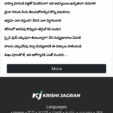
వామ్మో మామిడి పళ్లతో మొటిమలా? ఇది అమ్మాయిలు ఖచ్చితంగా చదవాలి!
మైదా గురించి మీరు తెలుసుకోవాల్సిన కొన్ని విషయాలు
ఆస్తమా ఎలా వస్తుంది? దీనిని ఎలా నిర్ధారించాలి
శరీరంలో అదనపు కొవ్వును తగ్గించే కివి పండు!!
స్పైసి ఫుడ్ ఎక్కువుగా తింటున్నారా? దీని దుష్ప్రభావాలు ఏమిటి
పాలను ఎక్కువసేపు నిల్వ చెయ్యడానికి ఈ చిట్కాలు పాటించండి
శంఖు పూలతో టీ, ఇది ఆరోగ్యానికి ఎంతో మంచిది....
More
Languages
English
हिंदी
मराठी
ਪੰਜਾਬੀ
தமிழ்
മലയാളം
বাংলা