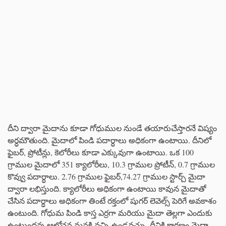
దీని ద్వారా మైదాను కూడా గోధుముల నుండే తయారుచేస్తారనే విష్యం
అర్ధమౌతుంది. మైదాలో పిండి పదార్ధాలు అధికంగా ఉంటాయి. దీనిలో
ఫైబర్, ప్రోటీన్లు, కెలోరీలు కూడా ఎక్కువుగా ఉంటాయి. ఒక 100
గ్రాముల మైదాలో 351 క్యాలోరీలు, 10.3 గ్రాముల ప్రోటీన్, 0.7 గ్రాముల
కొవ్వు పదార్ధాలు. 2.76 గ్రాముల ఫైబర్,74.27 గ్రాముల స్టార్చ్ మైదా
ద్వారా లభిస్తుంది. క్యాలోరీలు అధికంగా ఉంటాయి కావున మైదాతో
చేసిన పదార్ధాలు అధికంగా తింటే రక్తంలో షుగర్ లెవెల్స్ పెరిగే అవకాశం
ఉంటుంది. గోధుమ పిండి కాస్త ఎర్రగా మరియు మైదా తెల్లగా ఎందుకు
ఉంటుందన్న ఆలోచన మనకి వచ్చి ఉండవచ్చు. దీనికి కారణం మైదా