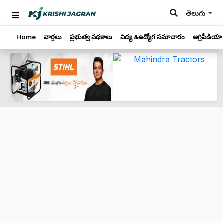
తెలుగు
Home
వార్తలు
ప్రభుత్వ పథకాలు
విద్య &ఉద్యోగ సమాచారం
అగ్రిపీడియా