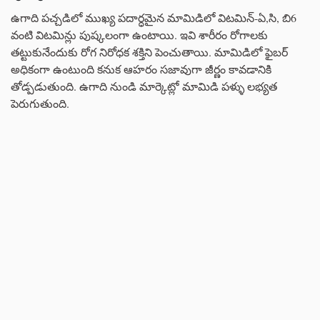
ఉగాది పచ్చడిలో ముఖ్య పదార్ధమైన మామిడిలో విటమిన్-ఏ,సి, బి6
వంటి విటమిన్లు పుష్కలంగా ఉంటాయి. ఇవి శారీరం రోగాలకు
తట్టుకునేందుకు రోగ నిరోధక శక్తిని పెంచుతాయి. మామిడిలో ఫైబర్
అధికంగా ఉంటుంది కనుక ఆహరం సజావుగా జీర్ణం కావడానికి
తోడ్పడుతుంది. ఉగాది నుండి మార్కెట్లో మామిడి పళ్ళు లభ్యత
పెరుగుతుంది.