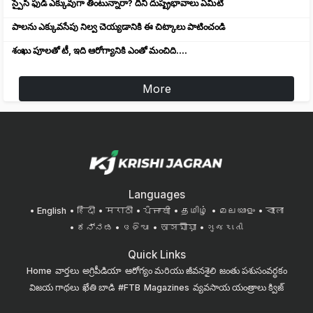
స్పైసి ఫుడ్ ఎక్కువుగా తింటున్నారా? దీని దుష్ప్రభావాలు ఏమిటి
పాలను ఎక్కువసేపు నిల్వ చెయ్యడానికి ఈ చిట్కాలు పాటించండి
శంఖు పూలతో టీ, ఇది ఆరోగ్యానికి ఎంతో మంచిది....
More
Languages
English
हिंदी
मराठी
ਪੰਜਾਬੀ
தமிழ்
മലയാളം
বাংলা
ಕನ್ನಡ
ଓଡିଆ
অসমীয়া
ગુજરાતી
Quick Links
Home
వార్తలు
అగ్రిపీడియా
ఆరోగ్యం మరియు జీవనశైలి
జంతు పశుసంవర్ధకం
విజయ గాథలు
ఖేతి బాడి
#FTB
Magazines
వ్యవసాయ యంత్రాలు
క్విజ్