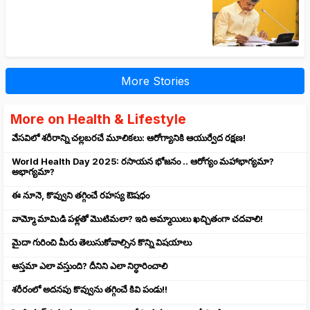
More Stories
More on Health & Lifestyle
వేసవిలో శరీరాన్ని చల్లబరచే మూలికలు: ఆరోగ్యానికి ఆయుర్వేద రక్షణ!
World Health Day 2025: రసాయన భోజనం .. ఆరోగ్యం మహాభాగ్యమా?
అభాగ్యమా?
ఈ నూనె, కొవ్వుని తగ్గించే రహస్య ఔషధం
వామ్మో మామిడి పళ్లతో మొటిమలా? ఇది అమ్మాయిలు ఖచ్చితంగా చదవాలి!
మైదా గురించి మీరు తెలుసుకోవాల్సిన కొన్ని విషయాలు
ఆస్తమా ఎలా వస్తుంది? దీనిని ఎలా నిర్ధారించాలి
శరీరంలో అదనపు కొవ్వును తగ్గించే కివి పండు!!