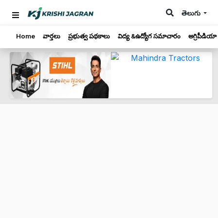
తెలుగు
Home
వార్తలు
ప్రభుత్వ పథకాలు
విద్య &ఉద్యోగ సమాచారం
అగ్రిపీడియా