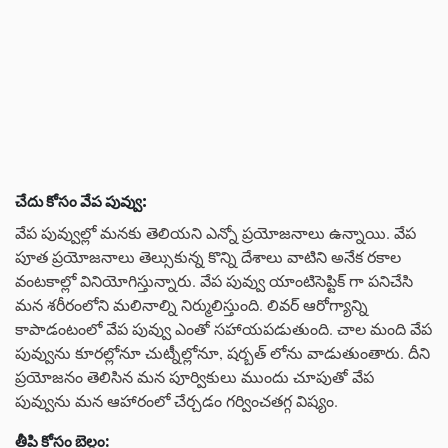
చేదు కోసం వేప పువ్వు:
వేప పువ్వుల్లో మనకు తెలియని ఎన్నో ప్రయోజనాలు ఉన్నాయి. వేప
పూత ప్రయోజనాలు తెల్సుకున్న కొన్ని దేశాలు వాటిని అనేక రకాల
వంటకాల్లో వినియోగిస్తున్నారు. వేప పువ్వు యాంటిసెప్టిక్ గా పనిచేసి
మన శరీరంలోని మలినాల్ని నిర్ములిస్తుంది. లివర్ ఆరోగ్యాన్ని
కాపాడంటంలో వేప పువ్వు ఎంతో సహాయపడుతుంది. చాల మంది వేప
పువ్వును కూరల్లోనూ చుట్నీల్లోనూ, షర్బత్ లోను వాడుతుంతారు. దీని
ప్రయోజనం తెలిసిన మన పూర్వికులు ముందు చూపుతో వేప
పువ్వును మన ఆహారంలో చేర్చడం గర్వించతగ్గ విష్యం.
తీపి కోసం బెల్లం: