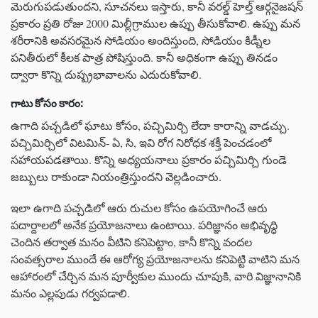
మెరుగుపడుతుందని, సూచనలు ఇస్తారు, కానీ వరల్డ్ హెల్త్ ఆర్గనైజషన్
ప్రకారం ప్రతి రోజు 2000 మిల్లీగ్రాముల ఉప్పు తీసుకోవాలి. ఉప్పు మన
శరీరానికి అవసరమైన సోడియం అందిస్తుంది, సోడియం కిడ్నీల
పనితీరులో కీలక పాత్ర పోషిస్తుంది. కానీ అధికంగా ఉప్పు తినడం
ద్వారా కొన్ని దుష్ప్రభావాలను ఎదురుకోవాలి.
గాటు కోసం కారం:
ఉగాది పచ్చడిలో ఘాటు కోసం, పచ్చిమిర్చి లేదా కారాన్ని వాడచ్చు.
పచ్చిమిర్చిలో విటమిన్- ఏ, సి, ఇవి రోగ నిరోధక శక్తీ పెంచడంలో
సహాయపడతాయి. కొన్ని అధ్యయనాలు ప్రకారం పచ్చిమిర్చి గుండె
జబ్బులు రాకుండా నియంత్రిస్తుందని వెల్లడించారు.
ఇలా ఉగాది పచ్చడిలో ఆరు రుచుల కోసం ఉపయోగించే ఆరు
పదార్దాలలో అనేక ప్రయోజనాలు ఉంటాయి. పరిజ్ఞానం అభివృద్ధి
చెందిన తర్వాత మనం వీటిని కనిపెట్టాం, కానీ కొన్ని వందల
సంవత్సరాల ముందే ఈ ఆరోగ్య ప్రయోజనాలను కనిపెట్టి వాటిని మన
ఆహారంలో చేర్చిన మన పూర్వీకుల ముందు చూపుకి, వారి విజ్ఞానానికి
మనం ఎల్లపుడు గర్వపడాలి.