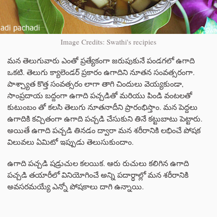
Image Credits: Swathi's recipies
మన తెలుగువారు ఎంతో ప్రత్యేకంగా జరుపుకునే పండగలో ఉగాది
ఒకటి. తెలుగు క్యాలెండర్ ప్రకారం ఉగాదిని నూతన సంవత్సరంగా.
పాశ్చ్యాత కొత్త సంవత్సరం లాగా తాగి చిందులు వెయ్యకుండా,
సాంప్రదాయ బద్దంగా ఉగాది పచ్చడితో మరియు పిండి వంటలతో
కుటుంబం తో కలసి తెలుగు నూతనాదీని ప్రారంభిస్తాం. మన పెద్దలు
ఉగాదికి కచ్చితంగా ఉగాది పచ్చడి చేసుకుని తినే కట్టుబాటు పెట్టారు.
అయితే ఉగాది పచ్చడి తినడం ద్వారా మన శరీరానికి లభించే పోషక
విలువలు ఏమిటో ఇప్పుడు తెలుసుకుందాం.
ఉగాది పచ్చడి షడ్రుచుల కలయిక. ఆరు రుచులు కలిగిన ఉగాది
పచ్చడి తయారీలో వినియోగించే అన్ని పదార్ధాల్లో మన శరీరానికి
అవసరమయ్యే ఎన్నో పోషకాలు దాగి ఉన్నాయి.