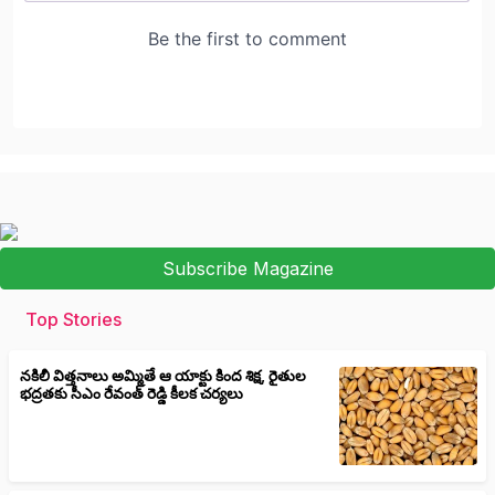
Subscribe Magazine
Top Stories
నకిలీ విత్తనాలు అమ్మితే ఆ యాక్టు కింద శిక్ష, రైతుల
భద్రతకు సీఎం రేవంత్ రెడ్డి కీలక చర్యలు