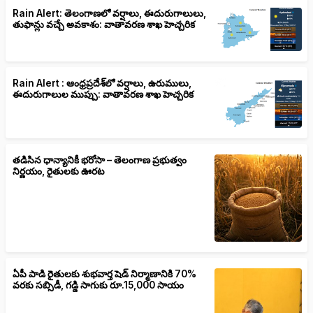
Rain Alert: తెలంగాణలో వర్షాలు, ఈదురుగాలులు,
తుఫాన్లు వచ్చే అవకాశం: వాతావరణ శాఖ హెచ్చరిక
Rain Alert : ఆంధ్రప్రదేశ్‌లో వర్షాలు, ఉరుములు,
ఈదురుగాలుల ముప్పు: వాతావరణ శాఖ హెచ్చరిక
తడిసిన ధాన్యానికీ భరోసా – తెలంగాణ ప్రభుత్వం
నిర్ణయం, రైతులకు ఊరట
ఏపీ పాడి రైతులకు శుభవార్త షెడ్ నిర్మాణానికి 70%
వరకు సబ్సిడీ, గడ్డి సాగుకు రూ.15,000 సాయం