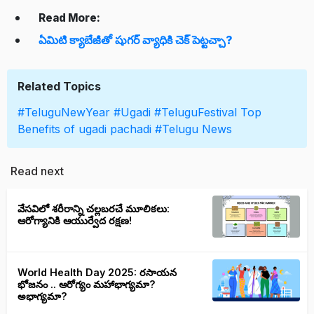
Read More:
ఏమిటి క్యాబేజీతో షుగర్ వ్యాధికి చెక్ పెట్టచ్చా?
Related Topics
#TeluguNewYear
#Ugadi
#TeluguFestival
Top
Benefits of ugadi pachadi
#Telugu News
Read next
వేసవిలో శరీరాన్ని చల్లబరచే మూలికలు:
ఆరోగ్యానికి ఆయుర్వేద రక్షణ!
World Health Day 2025: రసాయన
భోజనం .. ఆరోగ్యం మహాభాగ్యమా?
అభాగ్యమా?