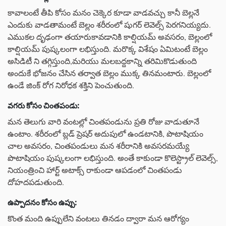
కావాలంటే తీపి కోసం మనం చెక్కెర కూడా వాడవచ్చు కానీ బెల్లనే
ఎందుకు వాడతామంటే బెల్లం శరీరంలో షుగర్ లెవెల్స్ పెరగనియ్యదు.
ఎముకల దృఢంగా తయారుకావడానికి కాల్షియమ్ అవసరం, బెల్లంలో
కాల్షియమ్ పుష్కలంగా లభిస్తుంది. మరొక్క విశేషం ఏమిటంటే బెల్లం
అసిడిటీ ని తగ్గిస్తుంది,మరియు మలబద్దకాన్ని తరిమికొడుతుంది
అందుకే భోజనం చేసిన తర్వాత బెల్లం ముక్క తినమంటారు. బెల్లంలో
ఉండే జింక్ రోగ నిరోధక శక్తిని పెంచుతుంది.
వగరు కోసం చింతపండు:
మన తెలుగు వారి వంటల్లో చింతపండును ప్రతి రోజు వాడుతూనే
ఉంటాం. శరీరంలో బ్లడ్ ప్రెషర్ అదుపులో ఉండటానికి, పొటాషియం
చాల అవసరం, చింతపండులు మన శరీరానికి అవసరమయ్యే
పొటాషియం పుష్కలంగా లభిస్తుంది. అంతే కాకుండా కొలెస్ట్రాల్ లెవెల్స్,
నియంత్రించి హార్ట్ అటాక్స్ రాకుండా ఆపడంలో చింతపండు
దోహదపడుతుంది.
ఉప్పాదనం కోసం ఉప్పు:
కొంత మంది ఉప్పులేని వంటలు తినడం ద్వారా మన ఆరోగ్యం