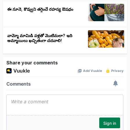
ఈ నూనె, కొవ్వుని తగ్గించే రహస్య ఔషధం
వామ్మో మామిడి పళ్లతో మొటిమలా? ఇది
అమ్మాయిలు ఖచ్చితంగా చదవాలి!
Share your comments