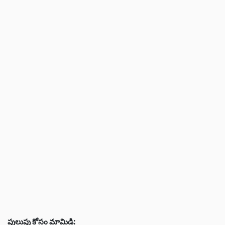
పులుపు కోసం మామిడి: