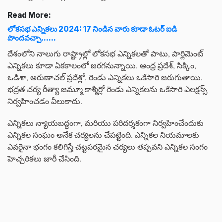
Read More:
లోకసభ ఎన్నికలు 2024: 17 నిండిన వారు కూడా ఓటర్ ఐడి
పొందవచ్చా......
దేశంలోని నాలుగు రాష్ట్రాల్లో లోకసభ ఎన్నికలతో పాటు, పార్లిమెంట్
ఎన్నికలు కూడా ఏకకాలంలో జరగనున్నాయి. ఆంధ్ర ప్రదేశ్, సిక్కిం,
ఒడిశా, అరుణాచల్ ప్రదేశ్లో, రెండు ఎన్నికలు ఒకేసారి జరుగుతాయి.
భద్రత చర్య రీత్యా జమ్మూ కాశ్మీర్లో రెండు ఎన్నికలను ఒకేసారి ఎలక్షన్స్
నిర్వహించడం వీలుకాదు.
ఎన్నికలు న్యాయబద్ధంగా, మరియు పరిదర్శకంగా నిర్వహించేందుకు
ఎన్నికల సంఘం అనేక చర్యలను చేపట్టింది. ఎన్నికల నియమాలకు
ఎవరైనా భంగం కలిగిస్తే చట్టపరమైన చర్యలు తప్పవని ఎన్నికల సంగం
హెచ్చరికలు జారీ చేసింది.