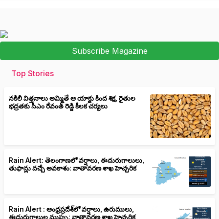
Subscribe Magazine
Top Stories
నకిలీ విత్తనాలు అమ్మితే ఆ యాక్టు కింద శిక్ష, రైతుల
భద్రతకు సీఎం రేవంత్ రెడ్డి కీలక చర్యలు
Rain Alert: తెలంగాణలో వర్షాలు, ఈదురుగాలులు,
తుఫాన్లు వచ్చే అవకాశం: వాతావరణ శాఖ హెచ్చరిక
Rain Alert : ఆంధ్రప్రదేశ్‌లో వర్షాలు, ఉరుములు,
ఈదురుగాలుల ముప్పు: వాతావరణ శాఖ హెచ్చరిక