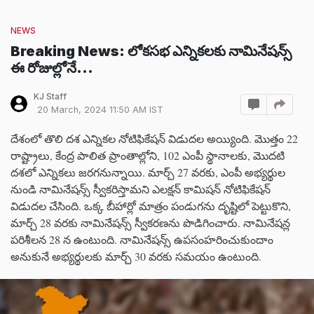
NEWS
Breaking News: లోకసభ ఎన్నికలకు నామినేషన్స్
ఈ రోజుల్లోనే...
KJ Staff
20 March, 2024 11:50 AM IST
దేశంలో తొలి దశ ఎన్నికల నోటిఫికేషన్ విడుదల అయ్యింది. మొత్తం 22
రాష్ట్రాలు, కేంద్ర పాలిత ప్రాంతాల్లోని, 102 ఎంపీ స్థానాలకు, మొదటి
దశలో ఎన్నికలు జరగనున్నాయి. మార్చ్ 27 వరకు, ఎంపీ అభ్యర్థుల
నుండి నామినేషన్స్ స్వీకరిస్తామని ఎలక్షన్ కామిషన్ నోటిఫికేషన్
విడుదల చేసింది. ఒక్క బీహార్లో మాత్రం పండుగను దృష్టిలో పెట్టుకొని,
మార్చ్ 28 వరకు నామినేషన్స్ స్వీకరణను పొడిగించారు. నామినేషన్ల
పరిశీలన 28 న ఉంటుంది. నామినేషన్స్ ఉపసంహరించుకుందాం
అనుకునే అభ్యర్థులకు మార్చ్ 30 వరకు సమయం ఉంటుంది.