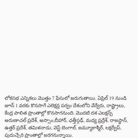
లోకసభ ఎన్నికలు మొత్తం 7 ఫేసులో జరుగుతాయి. ఏప్రిల్ 19 నుండి
జూన్ 1 వరకు కొనసాగే ఎలెక్షన్ల పర్వం దేశంలోని వేర్వేరు, రాష్ట్రాలు,
కేంద్ర పాలిత ప్రాంతాల్లో కొనసాగనుంది. మొదటి దశ ఎలక్షన్స్
అరుణాచల్ ప్రదేశ్, అస్సాం,బీహార్, ఛత్తీస్గఢ్, మధ్య ప్రద్రేశ్, రాజస్థాన్,
ఉత్తర్ ప్రదేశ్, తమిళనాడు, వెస్ట్ బెంగాల్, జమ్మూకాశ్మీర్, లక్షద్వీప్,
పుదుచ్చేరి ప్రాంతాల్లో జరగనున్నాయి.