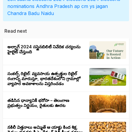
nominations
Andhra Pradesh
ap cm ys jagan
Chandra Badu Naidu
Read next
అల్బాగ్ 2024 సస్టైనబిలిటీ నివేదిక చర్యలను
హైలైట్ చేస్తుంది
సంకల్ప్ రిటైల్: వ్యవసాయ ఉత్పత్తుల రిటైల్
రంగాన్ని మారుస్తూ, భారతదేశంలోని గ్రామాల్లో
వ్యాపార అవకాశాలను విస్తరించడం
తడిసిన ధాన్యానికీ భరోసా – తెలంగాణ
ప్రభుత్వం నిర్ణయం, రైతులకు ఊరట
నకిలీ విత్తనాలు అమ్మితే ఆ యాక్టు కింద శిక్ష,