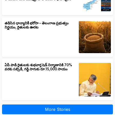
తడిసిన ధాన్యానికీ భరోసా – తెలంగాణ ప్రభుత్వం
నిర్ణయం, రైతులకు ఊరట
ఏపీ పాడి రైతులకు శుభవార్త షెడ్ నిర్మాణానికి 70%
వరకు సబ్సిడీ, గడ్డి సాగుకు రూ.15,000 సాయం
More Stories