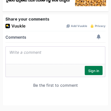
రైతుల భద్రతకు సీఎం రేవంత్ రెడ్డి కీలక చర్యలు
Share your comments