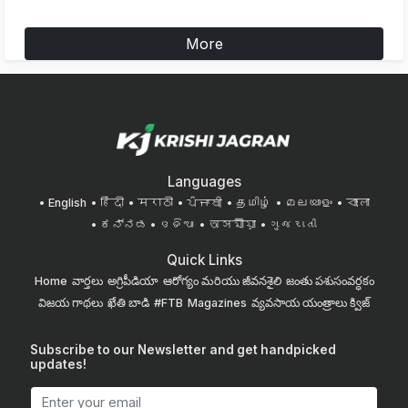
More
Languages
English
हिंदी
मराठी
ਪੰਜਾਬੀ
தமிழ்
മലയാളം
বাংলা
ಕನ್ನಡ
ଓଡିଆ
অসমীয়া
ગુજરાતી
Quick Links
Home
వార్తలు
అగ్రిపీడియా
ఆరోగ్యం మరియు జీవనశైలి
జంతు పశుసంవర్ధకం
విజయ గాథలు
ఖేతి బాడి
#FTB
Magazines
వ్యవసాయ యంత్రాలు
క్విజ్
Subscribe to our Newsletter and get handpicked
updates!