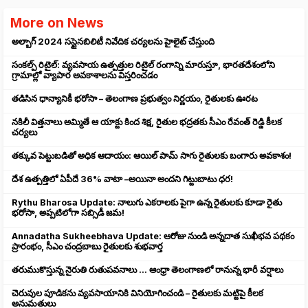
More on News
అల్బాగ్ 2024 సస్టైనబిలిటీ నివేదిక చర్యలను హైలైట్ చేస్తుంది
సంకల్ప్ రిటైల్: వ్యవసాయ ఉత్పత్తుల రిటైల్ రంగాన్ని మారుస్తూ, భారతదేశంలోని
గ్రామాల్లో వ్యాపార అవకాశాలను విస్తరించడం
తడిసిన ధాన్యానికీ భరోసా – తెలంగాణ ప్రభుత్వం నిర్ణయం, రైతులకు ఊరట
నకిలీ విత్తనాలు అమ్మితే ఆ యాక్టు కింద శిక్ష, రైతుల భద్రతకు సీఎం రేవంత్ రెడ్డి కీలక
చర్యలు
తక్కువ పెట్టుబడితో అధిక ఆదాయం: ఆయిల్ పామ్ సాగు రైతులకు బంగారు అవకాశం!
దేశ ఉత్పత్తిలో ఏపీదే 36% వాటా –అయినా అందని గిట్టుబాటు ధర!
Rythu Bharosa Update: నాలుగు ఎకరాలకు పైగా ఉన్న రైతులకు కూడా రైతు
భరోసా, అప్పటిలోగా సబ్సిడీ జమ!
Annadatha Sukheebhava Update: ఆరోజు నుండి అన్నదాత సుఖీభవ పథకం
ప్రారంభం, సీఎం చంద్రబాబు రైతులకు శుభవార్త
తరుముకొస్తున్న నైరుతి రుతుపవనాలు ... ఆంధ్రా తెలంగాణలో రానున్న భారీ వర్షాలు
చెరువుల పూడికను వ్యవసాయానికి వినియోగించండి – రైతులకు మట్టిపై కీలక
అనుమతులు