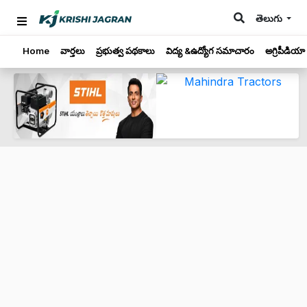
తెలుగు
Home
వార్తలు
ప్రభుత్వ పథకాలు
విద్య &ఉద్యోగ సమాచారం
అగ్రిపీడియా