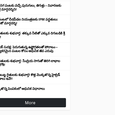
నగ పంటకు వచ్చే పురుగులు, తెగుళ్లు – నివారణకు
 మార్గదర్శిని!
తి పంటలో చీడపీడల నియంత్రణకు IPM పద్ధతులు:
కో మార్గదర్శి!
ైతులకు శుభవార్త: తక్కువ నీటితో ఎక్కువ దిగుబడికి శ్రీ
!
ిక్ సురక్ష: పెరుగుతున్న ఉష్ణోగ్రతలతో పోరాటం –
్యకరమైన పంటల కోసం ఆధునిక జీవ ఎరువు
 రైతులకు శుభవార్త: సేంద్రియ సాగుతో తిరిగి లాభాల
ోకి!
ుట్ట రైతులకు శుభవార్త! కొత్త మొక్కజొన్న హైబ్రిడ్
ాలు ఇవే!!
కజొన్న పెంపకంలో ఆధునిక విధానాలు
More