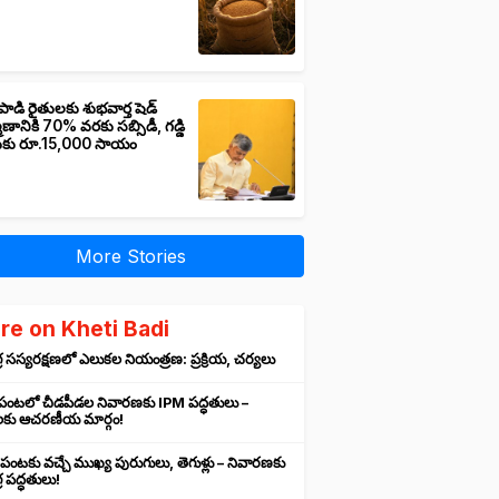
పాడి రైతులకు శుభవార్త షెడ్
మాణానికి 70% వరకు సబ్సిడీ, గడ్డి
ుకు రూ.15,000 సాయం
More Stories
re on Kheti Badi
 సస్యరక్షణలో ఎలుకల నియంత్రణ: ప్రక్రియ, చర్యలు
 పంటలో చీడపీడల నివారణకు IPM పద్ధతులు –
లకు ఆచరణీయ మార్గం!
 పంటకు వచ్చే ముఖ్య పురుగులు, తెగుళ్లు – నివారణకు
 పద్ధతులు!