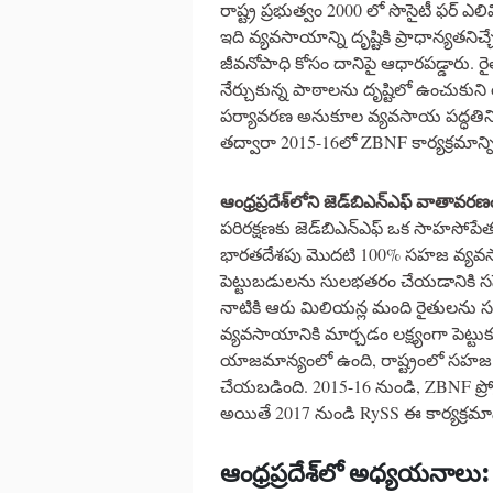
రాష్ట్ర ప్రభుత్వం 2000 లో సొసైటీ ఫర్ ఎల
ఇది వ్యవసాయాన్ని దృష్టికి ప్రాధాన్యతనిచ
జీవనోపాధి కోసం దానిపై ఆధారపడ్డారు. 
నేర్చుకున్న పాఠాలను దృష్టిలో ఉంచుక
పర్యావరణ అనుకూల వ్యవసాయ పద్ధతిని ప
తద్వారా 2015-16లో ZBNF కార్యక్రమాన్ని 
ఆంధ్రప్రదేశ్
లోని
జెడ్
బిఎన్
ఎఫ్
వాతావరణ
పరిరక్షణకు జెడ్‌బిఎన్ఎఫ్ ఒక సాహసోపే
భారతదేశపు మొదటి 100% సహజ వ్యవసాయ ర
పెట్టుబడులను సులభతరం చేయడానికి సస్టై
నాటికి ఆరు మిలియన్ల మంది రైతులన
వ్యవసాయానికి మార్చడం లక్ష్యంగా పెట్టుకుం
యాజమాన్యంలో ఉంది, రాష్ట్రంలో సహజ 
చేయబడింది. 2015-16 నుండి, ZBNF ప్రోగ్
అయితే 2017 నుండి RySS ఈ కార్యక్రమాన్
ఆంధ్రప్రదేశ్
లో
అధ్యయనాలు
: