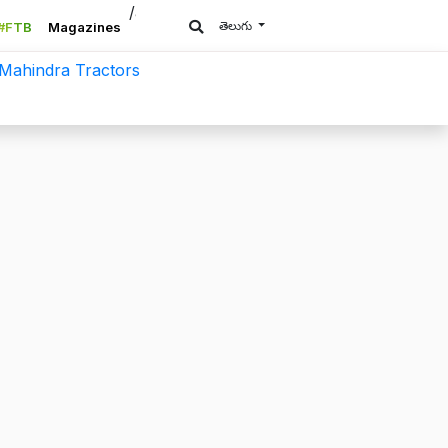
/a>
తెలుగు
#FTB
Magazines