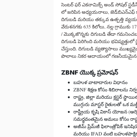
సెంటర్ ఫర్ ఎకనామిక్స్ అండ్ సోషల్ స్టడీస
లో జరిపిన అధ్యయనాలు, జెడ్‌బిఎన్ఎఫ్ కాని 
దిగుబడి మరియు తక్కువ ఉత్పత్తి వ్యయం క
వేరుశనగకు 635 కిలోలు, నల్ల గ్రాముకు 1
/ మొక్కజొన్నకు దిగుబడి తేడా గమనించబ
దిగుబడి పెరిగింది మరియు భవిష్యత్తులో
చేస్తుంది. దిగుబడి వ్యత్యాసాలు ముఖ్యమ
పొలాలు నికర ఆదాయంలో గణనీయమైన ప
ZBNF
యొక్క
ప్రమోషన్
బహుళ వాటాదారుల విధానం
ZBNF శిక్షణ కోసం శిబిరాలను నిర
రాష్ట్ర, జిల్లా మరియు క్లస్టర్ స్థాయి
ముగ్గురు మాస్టర్ రైతులతో ఒక మల్టీ
రాష్ట్రీయ కృషి వికాస్ యోజన (ఆర
సమర్థవంతమైన అమలు కోసం రాష్ట్ర
అజీమ్ ప్రేమ్‌జీ ఫిలాంత్రోపిక్ ఇనిష
మరియు IFAD వంటి బహుళపాక్షిక 