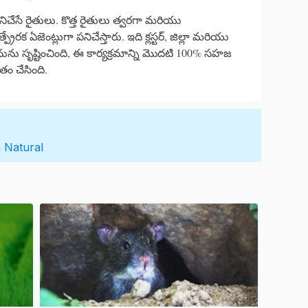
 పనిచేసే రైతులు. కొత్త రైతులు త్వరగా మరియు
రక ఏజెంట్లుగా పనిచేస్తారు. ఇది క్లస్టర్, జిల్లా మరియు
ును సృష్టించింది, ఈ కార్యక్రమాన్ని మొదటి 100% సహజ
తం చేసింది.
h
Natural