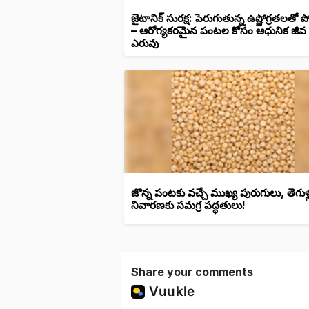
జైటానిక్ సురక్ష: పెరుగుతున్న ఉష్ణోగ్రతలతో
– ఆరోగ్యకరమైన పంటల కోసం ఆధునిక జీవ
ఎరువు
జొన్న పంటకు వచ్చే ముఖ్య పురుగులు, తెగుళ్
నివారణకు సమగ్ర పద్ధతులు!
Share your comments