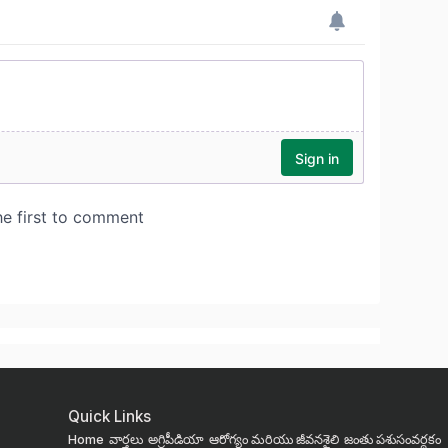
Quick Links
Home
వార్తలు
అగ్రిపీడియా
ఆరోగ్యం మరియు జీవనశైలి
జంతు పశుసంవర్ధకం