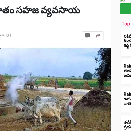
రల్ శాతం సహజ వ్యవసాయ
Top 
 PM IST
నకిల
కింద
రెడ్డ
Rain
ఈదుర
అవక
Rain
ఉరు
వాత
తడిస
ప్రభ