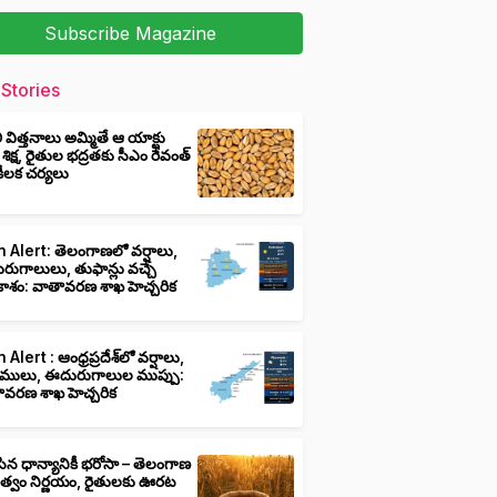
Subscribe Magazine
Stories
ీ విత్తనాలు అమ్మితే ఆ యాక్టు
 శిక్ష, రైతుల భద్రతకు సీఎం రేవంత్
ి కీలక చర్యలు
 Alert: తెలంగాణలో వర్షాలు,
ుగాలులు, తుఫాన్లు వచ్చే
ాశం: వాతావరణ శాఖ హెచ్చరిక
 Alert : ఆంధ్రప్రదేశ్‌లో వర్షాలు,
ములు, ఈదురుగాలుల ముప్పు:
ావరణ శాఖ హెచ్చరిక
ిన ధాన్యానికీ భరోసా – తెలంగాణ
ుత్వం నిర్ణయం, రైతులకు ఊరట