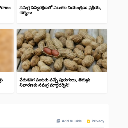
 పోరాటం
సమగ్ర సస్యరక్షణలో ఎలుకల నియంత్రణ: ప్రక్రియ,
చర్యలు
లు –
వేరుశనగ పంటకు వచ్చే పురుగులు, తెగుళ్లు –
నివారణకు సమగ్ర మార్గదర్శిని!