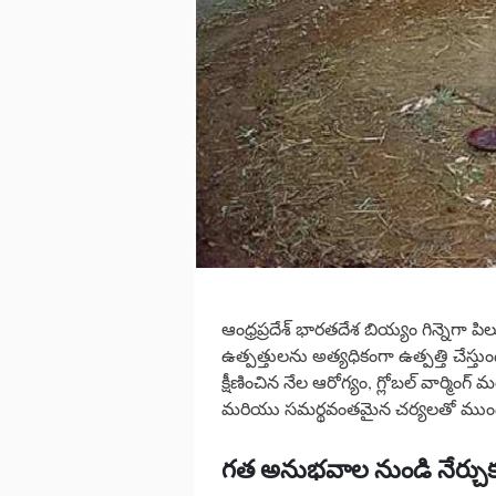
ఆంధ్రప్రదేశ్ భారతదేశ బియ్యం గిన్నెగా
ఉత్పత్తులను అత్యధికంగా ఉత్పత్తి చేస్త
క్షీణించిన నేల ఆరోగ్యం, గ్లోబల్ వార్మి
మరియు సమర్థవంతమైన చర్యలతో ముందు
గత
అనుభవాల
నుండి
నేర్చు