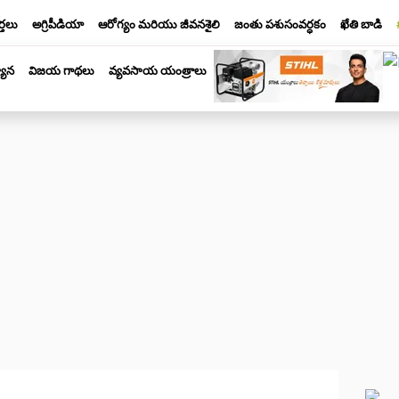
్తలు
అగ్రిపీడియా
ఆరోగ్యం మరియు జీవనశైలి
జంతు పశుసంవర్ధకం
ఖేతి బాడి
యాన
విజయ గాథలు
వ్యవసాయ యంత్రాలు