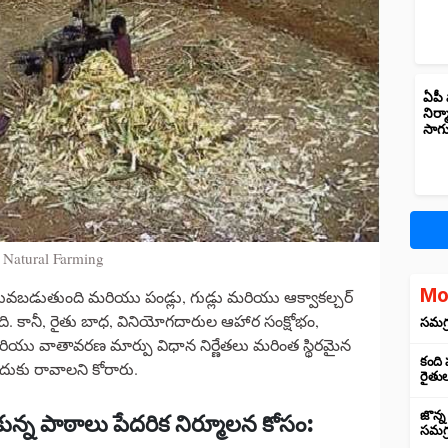
ఏపీ 
నిర్
సాగ
Natural Farming
Mo
 పిలువబడుతుంది మరియు పండ్లు, గుడ్లు మరియు ఆక్వాకల్చర్
ుంది. కానీ, రైతు బాధ, వినియోగదారుల ఆహార సంక్షోభం,
సమగ్ర
ంగ్ మరియు వాతావరణ మార్పు విధాన నిర్ణేతలు మరింత స్థిరమైన
కంది
కు రావాలని కోరారు.
రైతు
జొన్న
కున్న
పాఠాలు
పేదరిక
నిర్మూలన
కోసం
:
సమగ్ర