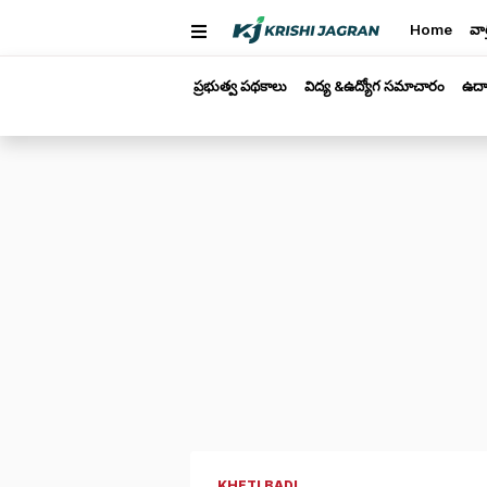
Home
వార
ప్రభుత్వ పథకాలు
విద్య &ఉద్యోగ సమాచారం
ఉద్
KHETI BADI