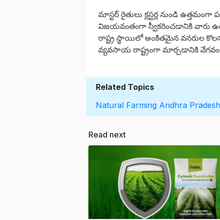
మాస్టర్ రైతులు క్లస్టర్ల నుండి ఉత్తమంగా
విజయవంతంగా స్వీకరించడానికి వారు ఉత్ప్రే
రాష్ట్ర స్థాయిలో అంకితమైన వనరుల కొలన
వ్యవసాయ రాష్ట్రంగా మార్చడానికి వేగవం
Related Topics
Natural Farming
Andhra Prades
Read next