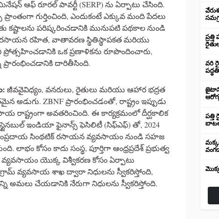
ిమినేషన్ ఆఫ్ రూరల్ పావర్టీ (SERP) ను ఏర్పాటు చేసింది.
వేరుశ
్చే ప్రాంతంగా గుర్తించింది, ఎందుకంటే ఎక్కువ మంది పేదలు
సమగ్ర
రైతు కష్టాలను పరిష్కరించడానికి మునుపటి పథకాల నుండి
ప్రత్
ుని రసాయన రహిత, వాతావరణ స్థితిస్థాపకత మరియు
రైతుల
్రోత్సహించడానికి ఒక ప్రణాళికను రూపొందించారు,
ప్రారంభించడానికి దారితీసింది.
వరి ర
పద్ధతి
ం
:
జీవవైవిధ్యం, వనరులు, రైతులు మరియు ఆహార భద్రత
జైటాన
ఆరోగ
తమైన అడుగు. ZBNF ప్రారంభించడంతో, రాష్ట్రం ఇప్పుడు
ాష్ట్రంగా అవతరించింది. ఈ కార్యక్రమంలో దీర్ఘకాలిక
పత్తి
నబుల్ ఇండియా ఫైనాన్స్ ఫెసిలిటీ (సిఫ్ఎఫ్) తో, 2024
బాటల
ు సంప్రదాయ సింథటిక్ రసాయన వ్యవసాయం నుండి సహజ
మక్కబ
ది. లాభం కోసం కాదు సంస్థ, పూర్తిగా ఆంధ్రప్రదేశ్ ప్రభుత్వ
వంగడ
వ్యవసాయం యొక్క విశ్వీకరణ కోసం ఏర్పాటు
మొక్
రామ్ వ్యవసాయ శాఖ ద్వారా నిధులను స్వీకరిస్తోంది,
ని అమలు చేయడానికి నేరుగా నిధులను స్వీకరిస్తోంది.