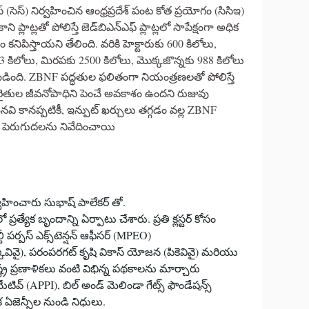
్ (సెస్) నిర్వహించిన ఆంధ్రప్రదేశ్ పంట కోత ప్రయోగం (సిసిఇ)
ప్లాట్లతో పోలిస్తే జెడ్‌బిఎన్ఎఫ్ ప్లాట్లలో సాపేక్షంగా అధిక
నిపిస్తాయని తేలింది. వరికి హెక్టారుకు 600 కిలోలు,
73 కిలోలు, మిరపకు 2500 కిలోలు, మొక్కజొన్నకు 988 కిలోలు
డింది. ZBNF పద్ధతుల ఫలితంగా నియంత్రణలతో పోలిస్తే
 రైతుల జీవనోపాధిని పెంచే అవకాశం ఉందని రుజువు
ైనవి కానప్పటికీ, ఇన్పుట్ ఖర్చులు తగ్గడం వల్ల ZBNF
ెరుగుదలను నివేదించాయి
్వహించారు సుభాష్ పాలేకర్ తో.
లో ప్రత్యేక బృందాన్ని ఏర్పాటు చేశారు. ప్రతి క్లస్టర్ కోసం
 పర్పస్ ఎక్స్‌టెన్షన్ ఆఫీసర్ (MPEO)
్కెవివై), పరంపరగట్ కృషి వికాస్ యోజన (పికెవివై) మరియు
 ప్రణాళికలు వంటి విభిన్న పథకాలను మార్చారు
ియేటివ్ (APPI), బిల్ అండ్ మెలిండా గేట్స్ ఫౌండేషన్స్
ఏజెన్సీల నుండి నిధులు.