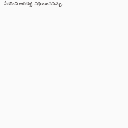
సేకరించి ఆరబెట్టి, విక్రయించవచ్చు.