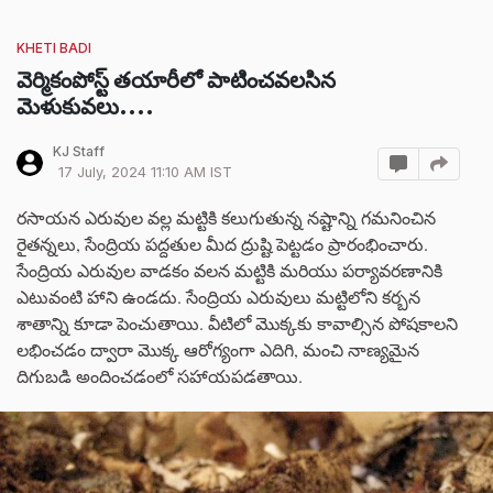
KHETI BADI
వెర్మికంపోస్ట్ తయారీలో పాటించవలసిన
మెళుకువలు....
KJ Staff
17 July, 2024 11:10 AM IST
రసాయన ఎరువుల వల్ల మట్టికి కలుగుతున్న నష్టాన్ని గమనించిన
రైతన్నలు, సేంద్రియ పద్దతుల మీద ద్రుష్టి పెట్టడం ప్రారంభించారు.
సేంద్రియ ఎరువుల వాడకం వలన మట్టికి మరియు పర్యావరణానికి
ఎటువంటి హాని ఉండదు. సేంద్రియ ఎరువులు మట్టిలోని కర్బన
శాతాన్ని కూడా పెంచుతాయి. వీటిలో మొక్కకు కావాల్సిన పోషకాలని
లభించడం ద్వారా మొక్క ఆరోగ్యంగా ఎదిగి, మంచి నాణ్యమైన
దిగుబడి అందించడంలో సహాయపడతాయి.