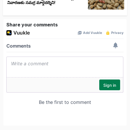
నివారణకు సమగ్ర మార్గదర్శిని!
Share your comments