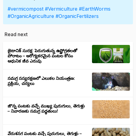
#vermicompost
#Vermiculture
#EarthWorms
#OrganicAgriculture
#OrganicFertilizers
Read next
జైటానిక్ సురక్ష: పెరుగుతున్న ఉష్ణోగ్రతలతో
పోరాటం – ఆరోగ్యకరమైన పంటల కోసం
ఆధునిక జీవ ఎరువు
సమగ్ర సస్యరక్షణలో ఎలుకల నియంత్రణ:
ప్రక్రియ, చర్యలు
జొన్న పంటకు వచ్చే ముఖ్య పురుగులు, తెగుళ్లు
– నివారణకు సమగ్ర పద్ధతులు!
వేరుశనగ పంటకు వచ్చే పురుగులు, తెగుళ్లు –