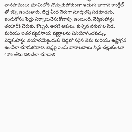
వానపాములు భూమిలోకి చొచ్చుకుపోకుండా అడుగు భాగాన కాంక్రీట్
తో కప్పి ఉంచుతారు. బెడ్ల మీద నేరుగా సూర్యరశ్మి పడకూడదు,
ఇందుకోసం షెడ్లు ఏర్పాటుచేసుకోవాల్సి ఉంటుంది. వెర్మికంపోస్టు
తయారీకి చెరుకు, కొబ్బరి, అరటి ఆకులు, కుళ్ళిన పశువుల పేడ,
మరియు ఇతర వ్యవసాయ వ్యర్ధాలను వినియోగించవచ్చు.
వెర్మికంపోస్టు తయారయ్యేందుకు బెడ్లలో సరైన తేమ మరియు ఉష్ణోగ్రత
ఉండేలా చూసుకోవాలి. బెడ్లపై రెండు వారాలపాటు నీళ్లు చల్లుకుంటూ
40% తేమ నిలిచేలా చూడాలి.