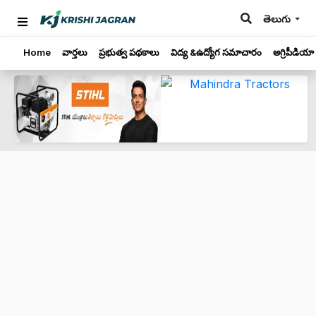
తెలుగు
Home
వార్తలు
ప్రభుత్వ పథకాలు
విద్య &ఉద్యోగ సమాచారం
అగ్రిపీడియా