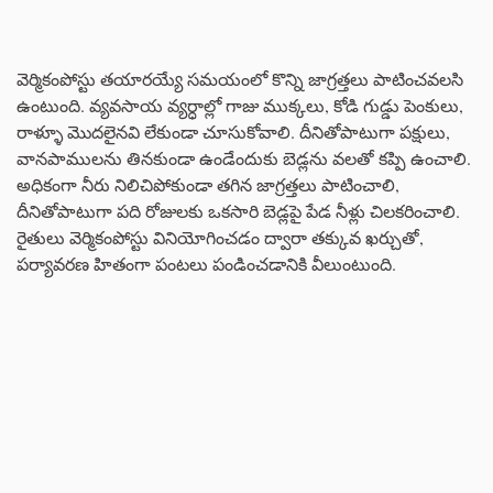
వెర్మికంపోస్టు తయారయ్యే సమయంలో కొన్ని జాగ్రత్తలు పాటించవలసి
ఉంటుంది. వ్యవసాయ వ్యర్ధాల్లో గాజు ముక్కలు, కోడి గుడ్డు పెంకులు,
రాళ్ళూ మొదలైనవి లేకుండా చూసుకోవాలి. దీనితోపాటుగా పక్షులు,
వానపాములను తినకుండా ఉండేందుకు బెడ్లను వలతో కప్పి ఉంచాలి.
అధికంగా నీరు నిలిచిపోకుండా తగిన జాగ్రత్తలు పాటించాలి,
దీనితోపాటుగా పది రోజులకు ఒకసారి బెడ్లపై పేడ నీళ్లు చిలకరించాలి.
రైతులు వెర్మికంపోస్టు వినియోగించడం ద్వారా తక్కువ ఖర్చుతో,
పర్యావరణ హితంగా పంటలు పండించడానికి వీలుంటుంది.