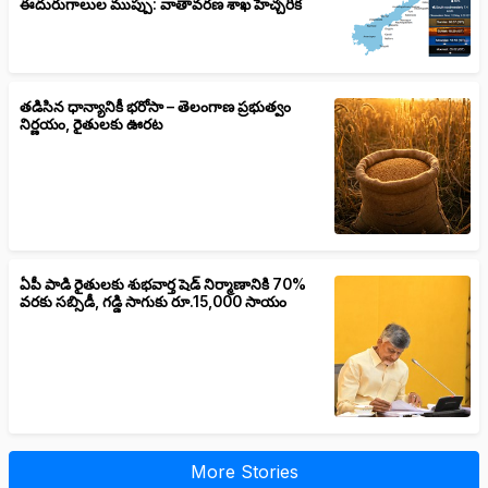
ఈదురుగాలుల ముప్పు: వాతావరణ శాఖ హెచ్చరిక
తడిసిన ధాన్యానికీ భరోసా – తెలంగాణ ప్రభుత్వం
నిర్ణయం, రైతులకు ఊరట
ఏపీ పాడి రైతులకు శుభవార్త షెడ్ నిర్మాణానికి 70%
వరకు సబ్సిడీ, గడ్డి సాగుకు రూ.15,000 సాయం
More Stories