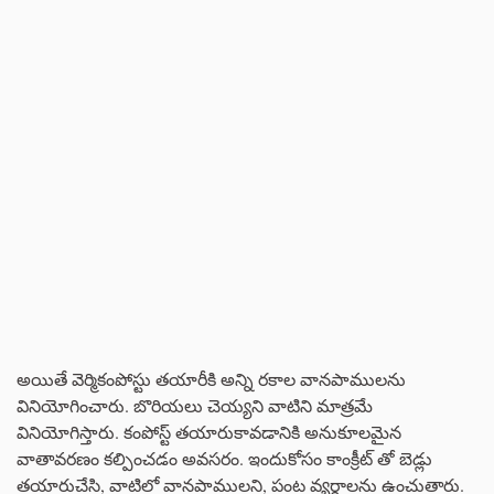
అయితే వెర్మికంపోస్టు తయారీకి అన్ని రకాల వానపాములను
వినియోగించారు. బొరియలు చెయ్యని వాటిని మాత్రమే
వినియోగిస్తారు. కంపోస్ట్ తయారుకావడానికి అనుకూలమైన
వాతావరణం కల్పించడం అవసరం. ఇందుకోసం కాంక్రీట్ తో బెడ్లు
తయారుచేసి, వాటిలో వానపాములని, పంట వ్యర్ధాలను ఉంచుతారు.