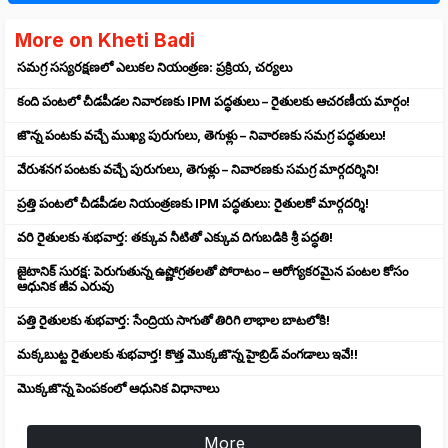
More on Kheti Badi
సమగ్ర సస్యరక్షణలో ఎలుకల నియంత్రణ: ప్రక్రియ, చర్యలు
కంది పంటలో చీడపీడల నివారణకు IPM పద్ధతులు – రైతులకు ఆచరణీయ మార్గం!
జొన్న పంటకు వచ్చే ముఖ్య పురుగులు, తెగుళ్లు – నివారణకు సమగ్ర పద్ధతులు!
వేరుశనగ పంటకు వచ్చే పురుగులు, తెగుళ్లు – నివారణకు సమగ్ర మార్గదర్శిని!
ప్రత్తి పంటలో చీడపీడల నియంత్రణకు IPM పద్ధతులు: రైతులకో మార్గదర్శి!
వరి రైతులకు శుభవార్త: తక్కువ నీటితో ఎక్కువ దిగుబడికి శ్రీ పద్ధతి!
జైటానిక్ సురక్ష: పెరుగుతున్న ఉష్ణోగ్రతలతో పోరాటం – ఆరోగ్యకరమైన పంటల కోసం
ఆధునిక జీవ ఎరువు
పత్తి రైతులకు శుభవార్త: సేంద్రియ సాగుతో తిరిగి లాభాల బాటలోకి!
మక్కబుట్ట రైతులకు శుభవార్త! కొత్త మొక్కజొన్న హైబ్రిడ్ వంగడాలు ఇవే!!
మొక్కజొన్న పెంపకంలో ఆధునిక విధానాలు
More