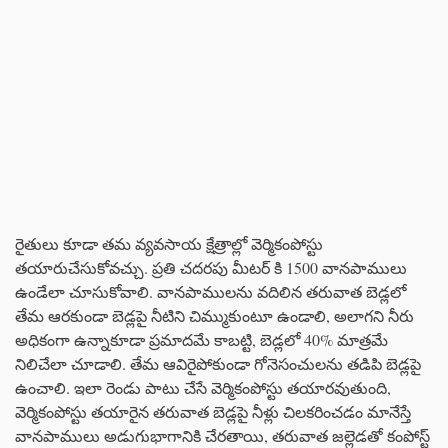
రైతులు కూడా తమ వ్యవసాయ క్షేత్రాల్లో వెర్మికంపోస్టు
తయారుచేసుకోవచ్చు. ప్రతి చదరపు మీటర్ కి 1500 వానపాములు
ఉండేలా చూసుకోవాలి. వానపాములను వదిలిన తరువాత బెడ్లలో
తేమ ఆరకుండా బెడ్లపై నీటిని చిమ్ముకుంటూ ఉండాలి, అలాగని నీరు
అధికంగా ఉన్నాకూడా ప్రమాదమే కాబట్టి, బెడ్లలో 40% మాత్రమే
నిలిచేలా చూడాలి. తేమ ఆవిరైపోకుండా గోనెసంచులను తడిపి బెడ్లపై
ఉంచాలి. ఇలా రెండు పాటు చేసే వెర్మికంపోస్టు తయారవుతుంది,
వెర్మికంపోస్టు తయారైన తరువాత బెడ్లపై నీళ్లు చిలకరించడం మానేస్తే
వానపాములు అడుగుభాగానికి చేరతాయి, తరువాత జల్లెడతో కంపోస్ట్