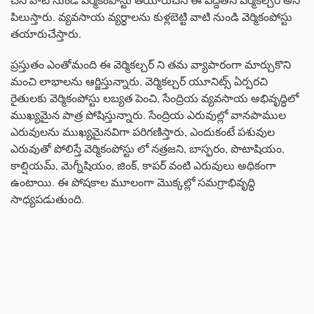
పిలుస్తారు. వ్యవసాయ వ్యర్ధాలను కుళ్లబెట్టి వాటి నుండి వెర్మికంపోస్టు
తయారుచేస్తారు.
ప్రస్తుతం ఎంతోమంది ఈ వెర్మికల్చర్ ని తమ వ్యాపారంగా మార్చుకొని
మంచి లాభాలను ఆర్జిస్తున్నారు. వెర్మికల్చర్ యూనిట్స్ ఏర్పరచి
రైతులకు వెర్మికంపోస్టు లబ్యత పెంచి, సేంద్రియ వ్యవసాయ అభివృద్ధిలో
ముఖ్యమైన పాత్ర పోషిస్తున్నారు. సేంద్రియ ఎరువుల్లో వానపాముల
ఎరువులను ముఖ్యమైనవిగా పరిగణిస్తారు, ఎందుకంటే పశువుల
ఎరువుతో పోలిస్తే వెర్మికంపోస్టు లో నత్రజని, బాస్ఫరం, పొటాషియం,
కాల్షియమ్, మెగ్నీషియం, జింక్, కాపర్ వంటి ఎరువులు అధికంగా
ఉంటాయి. ఈ పోషకాల మూలంగా మొక్కల్లో సమగ్రాభివృద్ధి
సాధ్యపడుతుంది.