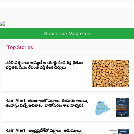
Subscribe Magazine
Top Stories
నకిలీ విత్తనాలు అమ్మితే ఆ యాక్టు కింద శిక్ష, రైతుల
భద్రతకు సీఎం రేవంత్ రెడ్డి కీలక చర్యలు
Rain Alert: తెలంగాణలో వర్షాలు, ఈదురుగాలులు,
తుఫాన్లు వచ్చే అవకాశం: వాతావరణ శాఖ హెచ్చరిక
Rain Alert : ఆంధ్రప్రదేశ్‌లో వర్షాలు, ఉరుములు,