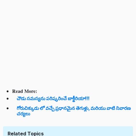
Read More:
చౌడు సమస్యను పరిష్కరించే బాక్టీరియా!!!
గోరుచిక్కుడు లో వచ్చే ప్రధానమైన తెగుళ్లు, మరియు వాటి నివారణ
చర్యలు
Related Topics