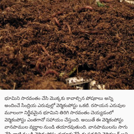
భూమిని సారవంతం చేసి మొక్కకు కావాల్సిన పోషకాలు అన్ని
అందించే సేంద్రియ ఎరువుల్లో వెర్మికంపోస్టు ఒకటి. రసాయన ఎరువుల
మూలంగా నిర్జీవమైన భూమిని తిరిగి సారవంతం చెయ్యడంలో
వెర్మికంపోస్టు ఎంతగానో సహాయం చేస్తుంది. అయితే ఈ వెర్మికంపోస్టు
వానపాముల వ్యర్ధాల నుండి తయారవుతుంది. వానపాములను సాగు
చేసి వాటి నుండి వెర్మికంపోస్టు తయారుచేసే ఈ పద్దతిని వెర్మికల్చర్ అని