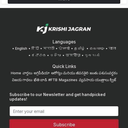
Languages
English
हिंदी
मराठी
ਪੰਜਾਬੀ
தமிழ்
മലയാളം
বাংলা
ಕನ್ನಡ
ଓଡିଆ
অসমীয়া
ગુજરાતી
Quick Links
Home
వార్తలు
అగ్రిపీడియా
ఆరోగ్యం మరియు జీవనశైలి
జంతు పశుసంవర్ధకం
విజయ గాథలు
ఖేతి బాడి
#FTB
Magazines
వ్యవసాయ యంత్రాలు
క్విజ్
Subscribe to our Newsletter and get handpicked
updates!
Subscribe