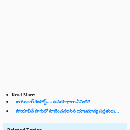
Read More:
బయోచార్ కంపోస్ట్.... ఉపయోగాలు ఏమిటి?
సోయాబీన్ సాగులో పాటించవలసిన యాజమాన్య పద్దతులు...