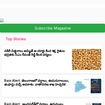
Subscribe Magazine
Top Stories
నకిలీ విత్తనాలు అమ్మితే ఆ యాక్టు కింద శిక్ష, రైతుల
భద్రతకు సీఎం రేవంత్ రెడ్డి కీలక చర్యలు
Rain Alert: తెలంగాణలో వర్షాలు, ఈదురుగాలులు,
తుఫాన్లు వచ్చే అవకాశం: వాతావరణ శాఖ హెచ్చరిక
Rain Alert : ఆంధ్రప్రదేశ్‌లో వర్షాలు, ఉరుములు,