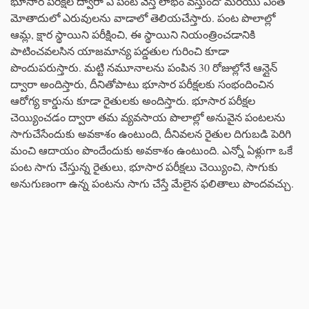
భూసార పరీక్షల ద్వారా ఏ పంట వేస్తే లాభం వస్తుందో మరియు ఎంత
మోతాదులో ఎరువులను వాడాలో తెలియచేస్తారు. పంట పొలాల్లో
ఆమ్ల, క్షార స్థాయిని పరీక్షించి, ఈ స్థాయిని నియంత్రించడానికి
పాటించవలసిన యాజమాన్య పద్డతుల గురించి కూడా
పొందుపరుస్తారు. మట్టి నమూనాలను పంపిన 30 రోజుల్లోనే ఆన్లైన్
ద్వారా అందిస్తారు, దీనితోపాటు భూసార పరీక్షలకు సంభందించిన
ఆరోగ్య కార్డును కూడా రైతులకు అందిస్తారు. భూసార పరీక్షల
చెయ్యించడం ద్వారా తమ వ్యవసాయ పొలాల్లో అనువైన పంటలను
సాగుచేసేందుకు అవకాశం ఉంటుంది, దీనివలన రైతుల దిగుబడి పెరిగి
మంచి ఆదాయం పొందేందుకు అవకాశం ఉంటుంది. ఎన్నో ఏళ్లుగా ఒకే
పంట సాగు చేస్తున్న రైతులు, భూసార పరీక్షలు చెయ్యించి, సాగుకు
అనుగుణంగా ఉన్న పంటను సాగు చేస్తే మేలైన ఫలితాలు పొందవచ్చు.