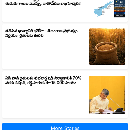
ఈదురుగాలుల ముప్పు: వాతావరణ శాఖ హెచ్చరిక
తడిసిన ధాన్యానికీ భరోసా – తెలంగాణ ప్రభుత్వం
నిర్ణయం, రైతులకు ఊరట
ఏపీ పాడి రైతులకు శుభవార్త షెడ్ నిర్మాణానికి 70%
వరకు సబ్సిడీ, గడ్డి సాగుకు రూ.15,000 సాయం
More Stories