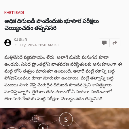
KHETI BADI
అధిక దిగుబడి పొందేందుకు భూసార పరీక్షలు
చెయ్యించడం తప్పనిసరి
KJ Staff
5 July, 2024 11:50 AM IST
మత్తిలేనిదే వ్యవసాయం లేదు, అలాగే మనిషి మనుగడ కూడా
ఉండదు. వివిధ ప్రాంతల్లోని వాతవరణ పరిస్థితులకు అనుకూలంగా ఈ
మట్టి లోని తత్త్వం మారుతూ ఉంటుంది. అలాగే మట్టి రకాన్ని బట్టి
పోషకవిలువలు కూడా మారుతూ ఉంటాయి. మట్టి తత్వాన్ని బట్టి
పంటలు సాగు చేస్తే మెరుగైన దిగుబడి పొందవచ్చని శాసత్రజ్ఞులు
సూచిస్తున్నారు. రైతులు తమ పొలంలో ఏ పంటలు పండించాలో
తెలుసుకునేందుకు మట్టి పరీక్షలు చెయ్యించడం తప్పనిసరి.