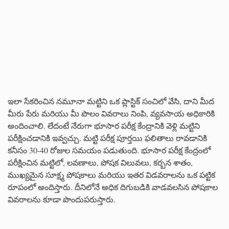
ఇలా సేకరించిన నమూనా మట్టిని ఒక ప్లాస్టిక్ సంచిలో వేసి, దాని మీద
మీరు పేరు మరియు మీ పొలం వివరాలు నింపి, వ్యవసాయ అధికారికి
అందించాలి. లేదంటే నేరుగా భూసార పరీక్ష కేంద్రానికి వెళ్లి మట్టిని
పరీక్షించడానికి ఇవ్వచ్చు. మట్టి పరీక్ష పూర్తయి ఫలితాలు రావడానికి
కనీసం 30-40 రోజుల సమయం పడుతుంది. భూసార పరీక్ష కేంద్రంలో
పరీక్షించిన మట్టిలో, లవణాలు, పోషక విలువలు, కర్బన శాతం,
ముఖ్యమైన సూక్ష్మ పోషకాలు మరియు ఇతర విడవరాలను ఒక పట్టిక
రూపంలో అందిస్తారు. దీనిలోనే అధిక దిగుబడికి వాడవలసిన పోషకాల
వివరాలను కూడా పొందుపరుస్తారు.