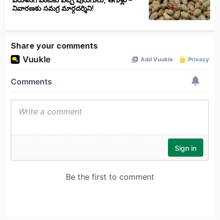
నివారణకు సమగ్ర మార్గదర్శిని!
Share your comments