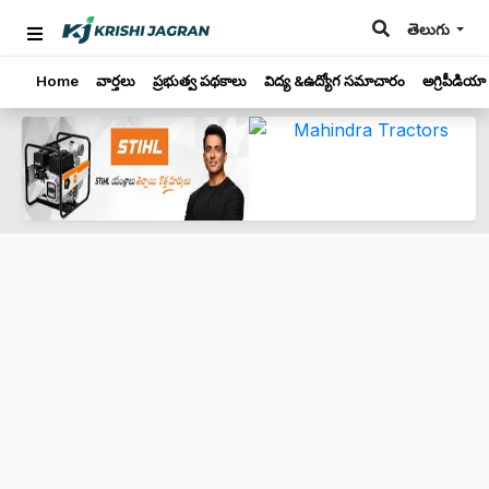
తెలుగు
Home
వార్తలు
ప్రభుత్వ పథకాలు
విద్య &ఉద్యోగ సమాచారం
అగ్రిపీడియా