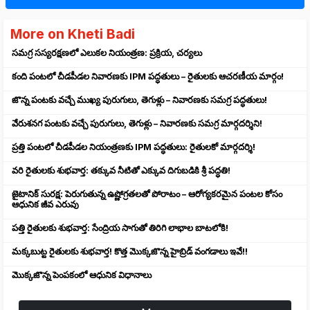
More on Kheti Badi
సమగ్ర సస్యరక్షణలో ఎలుకల నియంత్రణ: ప్రక్రియ, చర్యలు
కంది పంటలో చీడపీడల నివారణకు IPM పద్ధతులు – రైతులకు ఆచరణీయ మార్గం!
జొన్న పంటకు వచ్చే ముఖ్య పురుగులు, తెగుళ్లు – నివారణకు సమగ్ర పద్ధతులు!
వేరుశనగ పంటకు వచ్చే పురుగులు, తెగుళ్లు – నివారణకు సమగ్ర మార్గదర్శిని!
ప్రత్తి పంటలో చీడపీడల నియంత్రణకు IPM పద్ధతులు: రైతులకో మార్గదర్శి!
వరి రైతులకు శుభవార్త: తక్కువ నీటితో ఎక్కువ దిగుబడికి శ్రీ పద్ధతి!
జైటానిక్ సురక్ష: పెరుగుతున్న ఉష్ణోగ్రతలతో పోరాటం – ఆరోగ్యకరమైన పంటల కోసం
ఆధునిక జీవ ఎరువు
పత్తి రైతులకు శుభవార్త: సేంద్రియ సాగుతో తిరిగి లాభాల బాటలోకి!
మక్కబుట్ట రైతులకు శుభవార్త! కొత్త మొక్కజొన్న హైబ్రిడ్ వంగడాలు ఇవే!!
మొక్కజొన్న పెంపకంలో ఆధునిక విధానాలు