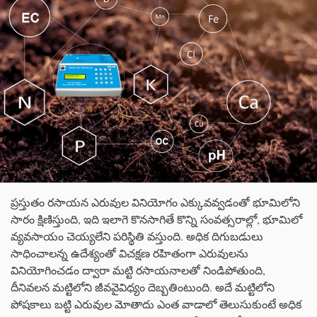
ప్రస్తుతం రసాయన ఎరువుల వినియోగం ఎక్కువవ్వడంతో భూమిలోని
సారం క్షిణిస్తుంది, ఇది ఇలాగె కొనసాగితే కొన్ని సంవత్సరాల్లో, భూమిలో
వ్యవసాయం చెయ్యలేని పరిస్థితి వస్తుంది. అధిక దిగుబడులు
సాధించాలన్న ఉదేశ్యంతో విచక్షణ రహితంగా ఎరువులను
వినియోగించడం ద్వారా మట్టి రసాయనాలతో నిండిపోతుంది,
దీనివలన మట్టిలోని జీవవైవిధ్యం దెబ్బతింటుంది. అదే మట్టిలోని
పోషకాలు బట్టి ఎరువుల మోతాదు ఎంత వాడాలో తెలుసుకుంటే అధిక