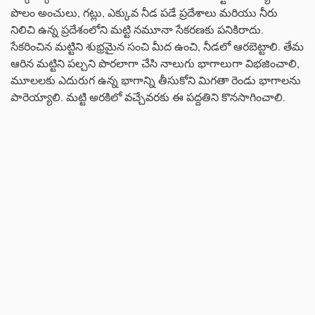
పొలం అంచులు, గట్లు, ఎక్కువ నీడ పడే ప్రదేశాలు మరియు నీరు
నిలిచి ఉన్న ప్రదేశంలోని మట్టి నమూనా సేకరణకు పనికిరాదు.
సేకరించిన మట్టిని శుభ్రమైన సంచి మీద ఉంచి, నీడలో ఆరబెట్టాలి. తేమ
ఆరిన మట్టిని పల్చని పొరలాగా చేసి నాలుగు భాగాలుగా విభజించాలి,
మూలలకు ఎదురుగ ఉన్న భాగాన్ని తీసుకోని మిగతా రెండు భాగాలను
పారెయ్యాలి. మట్టి అరకిలో వచ్చేవరకు ఈ పద్దతిని కొనసాగించాలి.