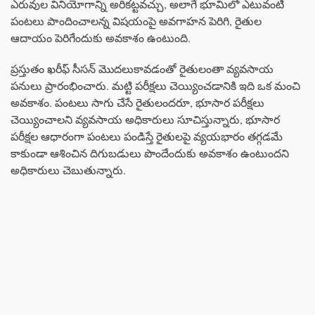
ఎరువుల వినియోగాన్ని అరికట్టవచ్చు, అలాగే భూమిలో ఎటువంటి
పంటలు పాందించాలన్న విషయంపై అవగాహన పెరిగి, రైతుల
ఆదాయం పెరిగేందుకు అవకాశం ఉంటుంది.
ప్రస్తుతం ఖరీఫ్ సీసన్ మొదలుకావడంతో రైతులంతా వ్యవసాయ
పనులు ప్రారంభించారు. మట్టి పరీక్షలు చెయ్యించడానికి ఇది ఒక మంచి
అవకాశం. పంటలు సాగు చేసే రైతులందరూ, భూసార పరీక్షలు
చెయ్యించాలని వ్యవసాయ అధికారులు సూచిస్తున్నారు, భూసార
పరీక్షల ఆధారంగా పంటలు పండిస్తే రైతులపై వ్యయభారం తగ్గడమే
కాకుండా ఆశించిన దిగుబడులు పొందేందుకు అవకాశం ఉంటుందని
అధికారులు చెబుతున్నారు.