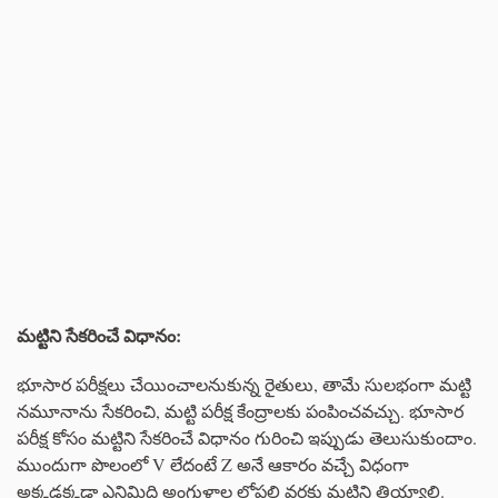
మట్టిని సేకరించే విధానం:
భూసార పరీక్షలు చేయించాలనుకున్న రైతులు, తామే సులభంగా మట్టి
నమూనాను సేకరించి, మట్టి పరీక్ష కేంద్రాలకు పంపించవచ్చు. భూసార
పరీక్ష కోసం మట్టిని సేకరించే విధానం గురించి ఇప్పుడు తెలుసుకుందాం.
ముందుగా పొలంలో V లేదంటే Z అనే ఆకారం వచ్చే విధంగా
అక్కడక్కడా ఎనిమిది అంగుళాల లోపలి వరకు మట్టిని తియ్యాలి.