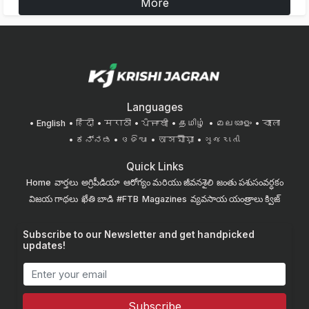
More
Languages
English
हिंदी
मराठी
ਪੰਜਾਬੀ
தமிழ்
മലയാളം
বাংলা
ಕನ್ನಡ
ଓଡିଆ
অসমীয়া
ગુજરાતી
Quick Links
Home
వార్తలు
అగ్రిపీడియా
ఆరోగ్యం మరియు జీవనశైలి
జంతు పశుసంవర్ధకం
విజయ గాథలు
ఖేతి బాడి
#FTB
Magazines
వ్యవసాయ యంత్రాలు
క్విజ్
Subscribe to our Newsletter and get handpicked
updates!
Subscribe