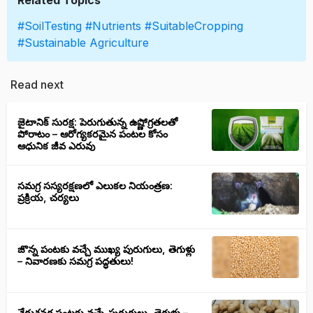
Related Topics
#SoilTesting
#Nutrients
#SuitableCropping
#Sustainable Agriculture
Read next
జైటానిక్ సురక్ష: పెరుగుతున్న ఉష్ణోగ్రతలతో
పోరాటం – ఆరోగ్యకరమైన పంటల కోసం
ఆధునిక జీవ ఎరువు
సమగ్ర సస్యరక్షణలో ఎలుకల నియంత్రణ:
ప్రక్రియ, చర్యలు
జొన్న పంటకు వచ్చే ముఖ్య పురుగులు, తెగుళ్లు
– నివారణకు సమగ్ర పద్ధతులు!
వేరుశనగ పంటకు వచ్చే పురుగులు, తెగుళ్లు –