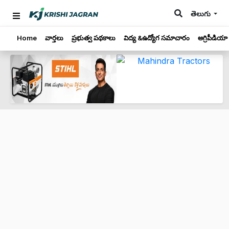
తెలుగు
Home
వార్తలు
ప్రభుత్వ పథకాలు
విద్య &ఉద్యోగ సమాచారం
అగ్రిపీడియా