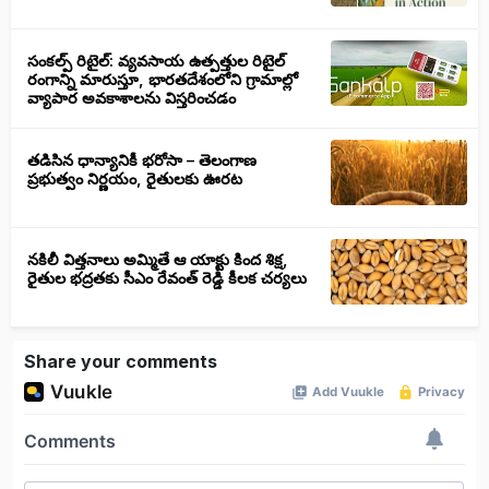
సంకల్ప్ రిటైల్: వ్యవసాయ ఉత్పత్తుల రిటైల్
రంగాన్ని మారుస్తూ, భారతదేశంలోని గ్రామాల్లో
వ్యాపార అవకాశాలను విస్తరించడం
తడిసిన ధాన్యానికీ భరోసా – తెలంగాణ
ప్రభుత్వం నిర్ణయం, రైతులకు ఊరట
నకిలీ విత్తనాలు అమ్మితే ఆ యాక్టు కింద శిక్ష,
రైతుల భద్రతకు సీఎం రేవంత్ రెడ్డి కీలక చర్యలు
Share your comments