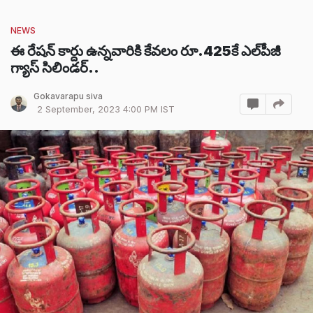
NEWS
ఈ రేషన్ కార్దు ఉన్నవారికి కేవలం రూ.425కే ఎల్‌పీజీ
గ్యాస్ సిలిండర్‌..
Gokavarapu siva
2 September, 2023 4:00 PM IST