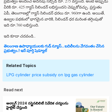
ప్రభుత్వం అందించే అదనపు సబ్సిడీ రూ. 275 వస్తుంది. అంటే అప్పుడు
వీరికి రూ. 425 గ్యాస్ సిలిండర్ లభిస్తుందని చెప్పుకోవచ్చు. ప్రస్తుతం
ఏపీ, తెలంగాణల్లో గ్యాస్ సిలిండర్ ధరలు రూ. 960గా ఉంది. అయితే,
ఉజ్వల పథకంలో భాగమైన వారికి, సిలిండర్ ధర మరింత తగ్గింపుతో
ఇది రూ.760 లభిస్తుంది.
ఇది కూడా చదవండి..
తెలంగాణ ఉపాధ్యాయులకు గుడ్ న్యూస్.. బదిలీలను వేగవంతం చేసిన
ప్రభుత్వం.! ఇదే పూర్తి షెడ్యూల్
Related Topics
LPG cylinder price
subsidy on lpg gas cylinder
Read next
అల్బాగ్ 2024 సస్టైనబిలిటీ నివేదిక చర్యలను
హైలైట్ చేస్తుంది