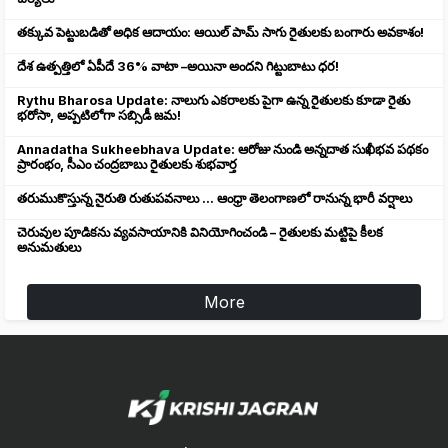
తక్కువ పెట్టుబడితో అధిక ఆదాయం: ఆయిల్ పామ్ సాగు రైతులకు బంగారు అవకాశం!
దేశ ఉత్పత్తిలో ఏపీదే 36% వాటా –అయినా అందని గిట్టుబాటు ధర!
Rythu Bharosa Update: నాలుగు ఎకరాలకు పైగా ఉన్న రైతులకు కూడా రైతు
భరోసా, అప్పటిలోగా సబ్సిడీ జమ!
Annadatha Sukheebhava Update: ఆరోజు నుండి అన్నదాత సుఖీభవ పథకం
ప్రారంభం, సీఎం చంద్రబాబు రైతులకు శుభవార్త
తరుముకొస్తున్న నైరుతి రుతుపవనాలు ... ఆంధ్రా తెలంగాణలో రానున్న భారీ వర్షాలు
చెరువుల పూడికను వ్యవసాయానికి వినియోగించండి – రైతులకు మట్టిపై కీలక
అనుమతులు
More