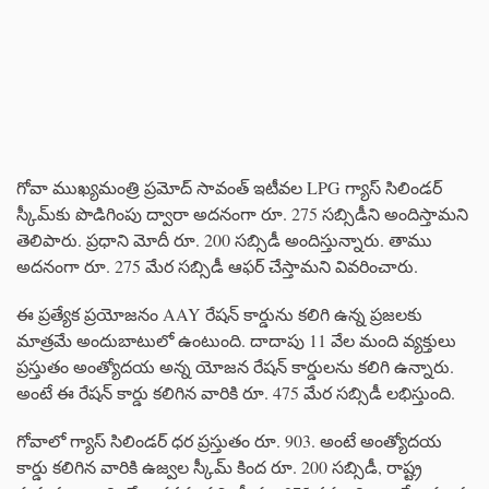
గోవా ముఖ్యమంత్రి ప్రమోద్ సావంత్ ఇటీవల LPG గ్యాస్ సిలిండర్
స్కీమ్‌కు పొడిగింపు ద్వారా అదనంగా రూ. 275 సబ్సిడీని అందిస్తామని
తెలిపారు. ప్రధాని మోదీ రూ. 200 సబ్సిడీ అందిస్తున్నారు. తాము
అదనంగా రూ. 275 మేర సబ్సిడీ ఆఫర్ చేస్తామని వివరించారు.
ఈ ప్రత్యేక ప్రయోజనం AAY రేషన్ కార్డును కలిగి ఉన్న ప్రజలకు
మాత్రమే అందుబాటులో ఉంటుంది. దాదాపు 11 వేల మంది వ్యక్తులు
ప్రస్తుతం అంత్యోదయ అన్న యోజన రేషన్ కార్డులను కలిగి ఉన్నారు.
అంటే ఈ రేషన్ కార్డు కలిగిన వారికి రూ. 475 మేర సబ్సిడీ లభిస్తుంది.
గోవాలో గ్యాస్ సిలిండర్ ధర ప్రస్తుతం రూ. 903. అంటే అంత్యోదయ
కార్డు కలిగిన వారికి ఉజ్వల స్కీమ్ కింద రూ. 200 సబ్సిడీ, రాష్ట్ర