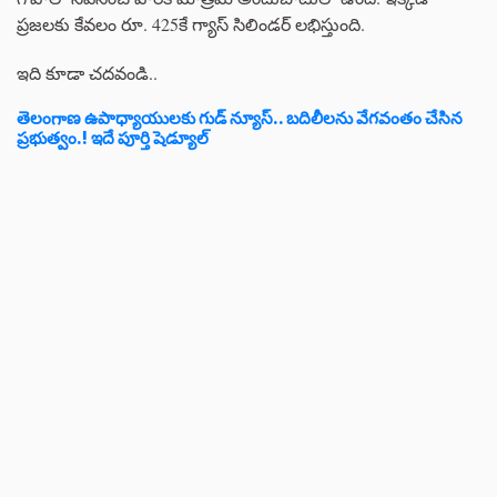
ప్రజలకు కేవలం రూ. 425కే గ్యాస్ సిలిండర్ లభిస్తుంది.
ఇది కూడా చదవండి..
తెలంగాణ ఉపాధ్యాయులకు గుడ్ న్యూస్.. బదిలీలను వేగవంతం చేసిన
ప్రభుత్వం.! ఇదే పూర్తి షెడ్యూల్