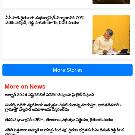
ఏపీ పాడి రైతులకు శుభవార్త షెడ్ నిర్మాణానికి 70%
వరకు సబ్సిడీ, గడ్డి సాగుకు రూ.15,000 సాయం
More Stories
More on News
అల్బాగ్ 2024 సస్టైనబిలిటీ నివేదిక చర్యలను హైలైట్ చేస్తుంది
సంకల్ప్ రిటైల్: వ్యవసాయ ఉత్పత్తుల రిటైల్ రంగాన్ని మారుస్తూ, భారతదేశంలోని
గ్రామాల్లో వ్యాపార అవకాశాలను విస్తరించడం
తడిసిన ధాన్యానికీ భరోసా – తెలంగాణ ప్రభుత్వం నిర్ణయం, రైతులకు ఊరట
నకిలీ విత్తనాలు అమ్మితే ఆ యాక్టు కింద శిక్ష, రైతుల భద్రతకు సీఎం రేవంత్ రెడ్డి కీలక
చర్యలు