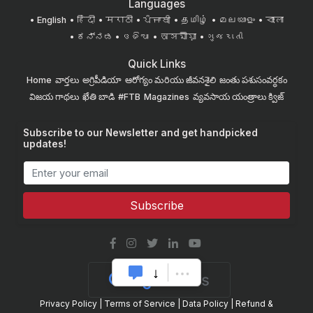
Languages
English
हिंदी
मराठी
ਪੰਜਾਬੀ
தமிழ்
മലയാളം
বাংলা
ಕನ್ನಡ
ଓଡିଆ
অসমীয়া
ગુજરાતી
Quick Links
Home
వార్తలు
అగ్రిపీడియా
ఆరోగ్యం మరియు జీవనశైలి
జంతు పశుసంవర్ధకం
విజయ గాథలు
ఖేతి బాడి
#FTB
Magazines
వ్యవసాయ యంత్రాలు
క్విజ్
Subscribe to our Newsletter and get handpicked
updates!
Subscribe
Privacy Policy
|
Terms of Service
|
Data Policy
|
Refund &