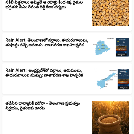
నకిలీ విత్తనాలు అమ్మితే ఆ యాక్టు కింద శిక్ష, రైతుల
భద్రతకు సీఎం రేవంత్ రెడ్డి కీలక చర్యలు
Rain Alert: తెలంగాణలో వర్షాలు, ఈదురుగాలులు,
తుఫాన్లు వచ్చే అవకాశం: వాతావరణ శాఖ హెచ్చరిక
Rain Alert : ఆంధ్రప్రదేశ్‌లో వర్షాలు, ఉరుములు,
ఈదురుగాలుల ముప్పు: వాతావరణ శాఖ హెచ్చరిక
తడిసిన ధాన్యానికీ భరోసా – తెలంగాణ ప్రభుత్వం
నిర్ణయం, రైతులకు ఊరట