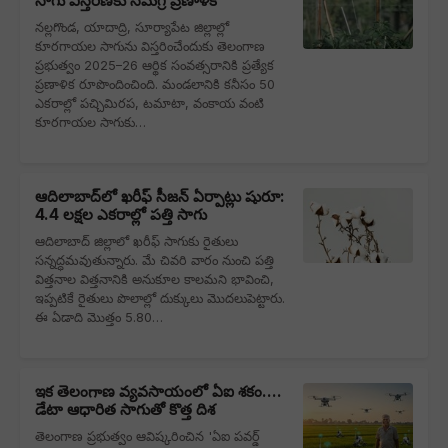
సాగు విస్తరణకు సమగ్ర ప్రణాళిక
నల్లగొండ, యాదాద్రి, సూర్యాపేట జిల్లాల్లో
కూరగాయల సాగును విస్తరించేందుకు తెలంగాణ
ప్రభుత్వం 2025–26 ఆర్థిక సంవత్సరానికి ప్రత్యేక
ప్రణాళిక రూపొందించింది. మండలానికి కనీసం 50
ఎకరాల్లో పచ్చిమిరప, టమాటా, వంకాయ వంటి
కూరగాయల సాగుకు…
ఆదిలాబాద్‌లో ఖరీఫ్ సీజన్ ఏర్పాట్లు షురూ:
4.4 లక్షల ఎకరాల్లో పత్తి సాగు
ఆదిలాబాద్ జిల్లాలో ఖరీఫ్ సాగుకు రైతులు
సన్నద్ధమవుతున్నారు. మే చివరి వారం నుంచి పత్తి
విత్తనాల విత్తనానికి అనుకూల కాలమని భావించి,
ఇప్పటికే రైతులు పొలాల్లో దుక్కులు మొదలుపెట్టారు.
ఈ ఏడాది మొత్తం 5.80…
ఇక తెలంగాణ వ్యవసాయంలో ఏఐ శకం….
డేటా ఆధారిత సాగుతో కొత్త దిశ
తెలంగాణ ప్రభుత్వం ఆవిష్కరించిన 'ఏఐ పవర్డ్