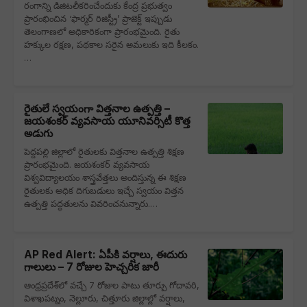
రంగాన్ని డిజిటలీకరించేందుకు కేంద్ర ప్రభుత్వం
ప్రారంభించిన ‘ఫార్మర్ రిజిస్ట్రీ’ ప్రాజెక్ట్ ఇప్పుడు
తెలంగాణలో అధికారికంగా ప్రారంభమైంది. రైతు
హక్కుల రక్షణ, పథకాల సరైన అమలుకు ఇది కీలకం.
…
రైతులే స్వయంగా విత్తనాల ఉత్పత్తి –
జయశంకర్ వ్యవసాయ యూనివర్సిటీ కొత్త
అడుగు
పెద్దపల్లి జిల్లాలో రైతులకు విత్తనాల ఉత్పత్తి శిక్షణ
ప్రారంభమైంది. జయశంకర్ వ్యవసాయ
విశ్వవిద్యాలయం శాస్త్రవేత్తలు అందిస్తున్న ఈ శిక్షణ
రైతులకు అధిక దిగుబడులు ఇచ్చే స్వయం విత్తన
ఉత్పత్తి పద్ధతులను వివరించనున్నారు.…
AP Red Alert: ఏపీకి వర్షాలు, ఈదురు
గాలులు – 7 రోజుల హెచ్చరిక జారీ
ఆంధ్రప్రదేశ్‌లో వచ్చే 7 రోజుల పాటు తూర్పు గోదావరి,
విశాఖపట్నం, నెల్లూరు, చిత్తూరు జిల్లాల్లో వర్షాలు,