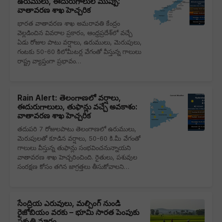
ఉరుములు, ఈదురుగాలుల ముప్పు:
వాతావరణ శాఖ హెచ్చరిక
భారత వాతావరణ శాఖ అమరావతి కేంద్రం
వెల్లడించిన వివరాల ప్రకారం, ఆంధ్రప్రదేశ్‌లో వచ్చే
ఏడు రోజుల పాటు వర్షాలు, ఉరుములు, మెరుపులు,
గంటకు 50-60 కిలోమీటర్ల వేగంతో వీస్తున్న గాలులు
రాష్ట్ర వ్యాప్తంగా ప్రభావం…
Rain Alert: తెలంగాణలో వర్షాలు,
ఈదురుగాలులు, తుఫాన్లు వచ్చే అవకాశం:
వాతావరణ శాఖ హెచ్చరిక
తదుపరి 7 రోజులపాటు తెలంగాణలో ఉరుములు,
మెరుపులతో కూడిన వర్షాలు, 50-60 కి.మీ వేగంతో
గాలులు వీస్తున్న తుఫాన్లు సంభవించనున్నాయని
వాతావరణ శాఖ హెచ్చరించింది. రైతులు, పశువుల
సంరక్షణ కోసం తగిన జాగ్రత్తలు తీసుకోవాలని…
సేంద్రియ ఎరువులు, మల్చింగ్ నుండి
రైజోబియం వరకు – భూమి సారత పెంపుకు
ప్రకృతి మార్గం