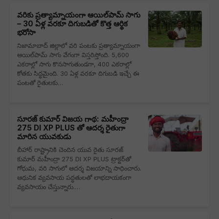
వరి‌కు ప్రత్యామ్నాయంగా ఆయిల్‌పామ్ సాగు
– 30 ఏళ్ల వరకూ దిగుబడితో కొత్త ఆర్థిక
భరోసా
నిజామాబాద్ జిల్లాలో వరి పంటకు ప్రత్యామ్నాయంగా
ఆయిల్‌పామ్ సాగు వేగంగా విస్తరిస్తోంది. 5,600
ఎకరాల్లో సాగు కొనసాగుతుండగా, 400 ఎకరాల్లో
కోతకు సిద్ధమైంది. 30 ఏళ్ల వరకూ దిగుబడి ఇచ్చే ఈ
పంటతో రైతులకు…
సూరజ్ కుమార్ విజయ గాథ: మహీంద్రా
275 DI XP PLUS తో ఆదర్శ రైతుగా
మారిన యువకుడు
బీహార్ రాష్ట్రానికి చెందిన యువ రైతు సూరజ్
కుమార్ మహీంద్రా 275 DI XP PLUS ట్రాక్టర్‌తో
గోధుమ, వరి సాగులో ఆదర్శ విజయాన్ని సాధించారు.
ఆధునిక వ్యవసాయ పద్ధతులతో లాభదాయకంగా
వ్యవసాయం చేస్తున్నారు.…