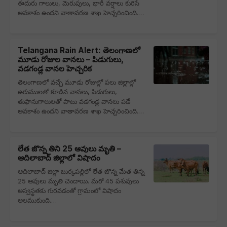
ఈదురు గాలులు, మెరుపులు, భారీ వర్షాలు కురిసే
అవకాశం ఉందని వాతావరణ శాఖ హెచ్చరించింది.…
Telangana Rain Alert: తెలంగాణలో
మూడు రోజుల వానలు – పిడుగులు,
వడగండ్ల వానల హెచ్చరిక
తెలంగాణలో వచ్చే మూడు రోజుల్లో పలు జిల్లాల్లో
ఉరుములతో కూడిన వానలు, పిడుగులు,
తుఫానుగాలులతో పాటు వడగండ్ల వానలు పడే
అవకాశం ఉందని వాతావరణ శాఖ హెచ్చరించింది.…
లేత జొన్న తిని 25 ఆవులు మృతి –
ఆదిలాబాద్ జిల్లాలో విషాదం
ఆదిలాబాద్ జిల్లా బుర్కపల్లిలో లేత జొన్న మేత తిన్న
25 ఆవులు మృతి చెందాయి. మరో 45 పశువులు
అస్వస్థతకు గురవడంతో గ్రామంలో విషాదం
అలముకుంది.…