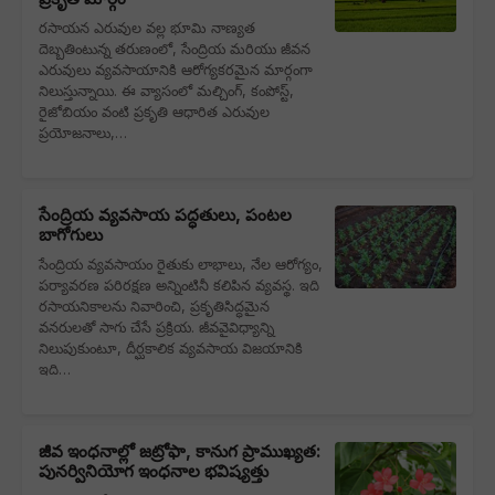
రసాయన ఎరువుల వల్ల భూమి నాణ్యత
దెబ్బతింటున్న తరుణంలో, సేంద్రియ మరియు జీవన
ఎరువులు వ్యవసాయానికి ఆరోగ్యకరమైన మార్గంగా
నిలుస్తున్నాయి. ఈ వ్యాసంలో మల్చింగ్, కంపోస్ట్,
రైజోబియం వంటి ప్రకృతి ఆధారిత ఎరువుల
ప్రయోజనాలు,…
సేంద్రియ వ్యవసాయ పద్ధతులు, పంటల
బాగోగులు
సేంద్రియ వ్యవసాయం రైతుకు లాభాలు, నేల ఆరోగ్యం,
పర్యావరణ పరిరక్షణ అన్నింటినీ కలిపిన వ్యవస్థ. ఇది
రసాయనికాలను నివారించి, ప్రకృతిసిద్ధమైన
వనరులతో సాగు చేసే ప్రక్రియ. జీవవైవిధ్యాన్ని
నిలుపుకుంటూ, దీర్ఘకాలిక వ్యవసాయ విజయానికి
ఇది…
జీవ ఇంధనాల్లో జట్రోఫా, కానుగ ప్రాముఖ్యత:
పునర్వినియోగ ఇంధనాల భవిష్యత్తు