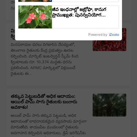
సాగు చేస్తే పత్తి మళ్లీ లాభదాయకమవుతుందని
త్రిపాఠి
నిపుణుల సూచనలు.…
జీవ ఇంధనాల్లో జట్రోఫా, కానుగ
ప్రాముఖ్యత: పునర్వినియోగ
ఇంధనాల భవిష్యత్తు
మిరప రైతులకు కేంద్రం భారీ ఊరట:
Powered by
iZooto
క్వింటాలుకు రూ.10,374 మద్దతు ధర
మిరపకాయల ధరలు దిగజారిన నేపథ్యంలో,
తెలంగాణ రైతులకు కేంద్ర ప్రభుత్వం ఊరట
కల్పించింది. మార్కెట్ ఇంటర్వెన్షన్ స్కీమ్ కింద
క్వింటాలుకు రూ. 10,374 మద్దతు ధరను
ప్రకటించింది. APMC మార్కెట్లలో విక్రయించే
రైతులకు ఈ…
తక్కువ పెట్టుబడితో అధిక ఆదాయం:
ఆయిల్ పామ్ సాగు రైతులకు బంగారు
అవకాశం!
ఆయిల్ పామ్ సాగు తక్కువ పెట్టుబడి, అధిక
ఆదాయంతో లాభదాయకమైన వ్యవసాయ మార్గంగా
మారుతోంది. శాయంపేట మండలంలో రైతులకు
అవగాహన కల్పించిన అధికారులు, డ్రిప్ ఇరిగేషన్‌కు