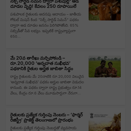
సెక్స్‌ సార్టెడ్‌ సెమన్‌ ద్వారా పశువుల్లో ఆడ
దూడల వృద్ధి! కేవలం 250 రూపాయిలే
పశుపాలక రైతులకు అదనపు ఆదాయం – జాతీయ
గోకుల్ మిషన్ కింద "సెక్స్‌ సార్టెడ్‌ సెమన్‌" పథకం
ద్వారా ఆడ దూడల జననం పెరిగిపోతోంది. 65%
సబ్సిడీతో సేవ లభ్యం. ఇప్పటికే రాష్ట్రవ్యాప్తంగా
650…
మే 20వ తారీఖు మర్చిపోకండి –
రూ.20,000 ‘అన్నదాత సుఖీభవ’
పథకానికి రైతుల అర్హత జాబితా సిద్ధం
రాష్ట్ర రైతులకు మే 20నాటికి రూ.20,000 విలువైన
‘అన్నదాత సుఖీభవ’ పథకం అర్హుల జాబితా విడుదల
కానుంది. ఈ పథకం ద్వారా రాష్ట్ర ప్రభుత్వం రూ.14
వేలు, కేంద్రం రూ.6 వేలు మూడుసార్లుగా నేరుగా…
రైతులకు ప్రత్యేక గుర్తింపు నెంబరు – ‘ఫార్మర్
రిజిస్ట్రీ’ ప్రాజెక్ట్ తెలంగాణలో ప్రారంభం
రైతులకు ప్రత్యేక గుర్తింపు నెంబర్లతో వ్యవసాయ