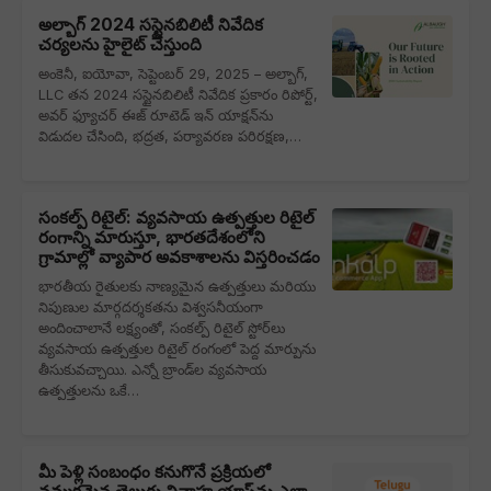
అల్బాగ్ 2024 సస్టైనబిలిటీ నివేదిక
చర్యలను హైలైట్ చేస్తుంది
అంకెనీ, ఐయోవా, సెప్టెంబర్ 29, 2025 – అల్బాగ్,
LLC తన 2024 సస్టైనబిలిటీ నివేదిక ప్రకారం రిపోర్ట్,
అవర్ ఫ్యూచర్ ఈజ్ రూటెడ్ ఇన్ యాక్షన్‌ను
విడుదల చేసింది, భద్రత, పర్యావరణ పరిరక్షణ,…
సంకల్ప్ రిటైల్: వ్యవసాయ ఉత్పత్తుల రిటైల్
రంగాన్ని మారుస్తూ, భారతదేశంలోని
గ్రామాల్లో వ్యాపార అవకాశాలను విస్తరించడం
భారతీయ రైతులకు నాణ్యమైన ఉత్పత్తులు మరియు
నిపుణుల మార్గదర్శకతను విశ్వసనీయంగా
అందించాలానే లక్ష్యంతో, సంకల్ప్ రిటైల్ స్టోర్‌లు
వ్యవసాయ ఉత్పత్తుల రిటైల్ రంగంలో పెద్ద మార్పును
తీసుకువచ్చాయి. ఎన్నో బ్రాండ్‌ల వ్యవసాయ
ఉత్పత్తులను ఒకే…
మీ పెళ్లి సంబంధం కనుగొనే ప్రక్రియలో