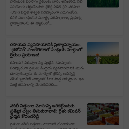
పారంపరిక వరిసాగు రైతులకు భారం అవుతోంది. నీటి
వినియోగం తగ్గించేందుకు డైరెక్ట్ సీడెడ్ రైస్ వరిసాగు
(DSR) పద్ధతి శాశ్వత పరిష్కారంగా ఎదుగుతోంది.
దీనికి సంబంధించిన సవాళ్లు, పరిష్కారాలు, ప్రభుత్వ
ప్రోత్సాహాలను ఈ వ్యాసంలో…
రసాయన వ్యవసాయానికి ప్రత్యామ్నాయం:
‘జైటోనిక్’ సాంకేతికతతో సేంద్రియ మార్గంలో
రైతుల ప్రయాణం!
రసాయన ఎరువుల వల్ల పుట్టిన సమస్యలకు
పరిష్కారంగా రైతులు సేంద్రియ వ్యవసాయానికి మొగ్గు
చూపుతున్నారు. ఈ మార్పులో జైడెక్స్ అభివృద్ధి
చేసిన ‘జైటోనిక్ టెక్నాలజీ’ కీలక పాత్ర పోషిస్తోంది. ఇది
మట్టి జీవసారాన్ని మెరుగుపరచి,…
నకిలీ విత్తనాల మోసాన్ని అరికట్టేందుకు
ప్రత్యేక చట్టం తీసుకురావాలి: రైతు కమిషన్
ఛైర్మన్ కోదండరెడ్డి
రైతులు నకిలీ విత్తనాల మోసానికి గురికాకుండా