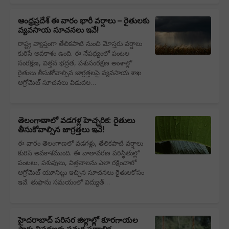
ఆంధ్రప్రదేశ్ ఈ వారం భారీ వర్షాలు – రైతులకు
వ్యవసాయ సూచనలు ఇవే!
రాష్ట్ర వ్యాప్తంగా తేలికపాటి నుంచి మోస్తరు వర్షాలు
కురిసే అవకాశం ఉంది. ఈ నేపథ్యంలో పంటల
సంరక్షణ, విత్తన భద్రత, పశుసంరక్షణ అంశాల్లో
రైతులు తీసుకోవాల్సిన జాగ్రత్తలపై వ్యవసాయ శాఖ
అగ్రోమెట్ సూచనలు విడుదల…
తెలంగాణాలో వడగళ్ల హెచ్చరిక: రైతులు
తీసుకోవాల్సిన జాగ్రత్తలు ఇవే!
ఈ వారం తెలంగాణలో వడగళ్లు, తేలికపాటి వర్షాలు
కురిసే అవకాశముంది. ఈ వాతావరణ పరిస్థితుల్లో
పంటలు, పశువులు, విత్తనాలను ఎలా రక్షించాలో
అగ్రోమెట్ యూనిట్లు ఇచ్చిన సూచనలు రైతులకోసం
ఇవే. తుఫాను సమయంలో విద్యుత్…
హైదరాబాద్‌ పరిసర జిల్లాల్లో కూరగాయల