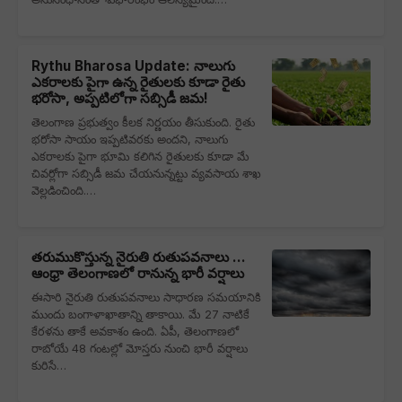
Rythu Bharosa Update: నాలుగు
ఎకరాలకు పైగా ఉన్న రైతులకు కూడా రైతు
భరోసా, అప్పటిలోగా సబ్సిడీ జమ!
తెలంగాణ ప్రభుత్వం కీలక నిర్ణయం తీసుకుంది. రైతు
భరోసా సాయం ఇప్పటివరకు అందని, నాలుగు
ఎకరాలకు పైగా భూమి కలిగిన రైతులకు కూడా మే
చివర్లోగా సబ్సిడీ జమ చేయనున్నట్టు వ్యవసాయ శాఖ
వెల్లడించింది.…
తరుముకొస్తున్న నైరుతి రుతుపవనాలు ...
ఆంధ్రా తెలంగాణలో రానున్న భారీ వర్షాలు
ఈసారి నైరుతి రుతుపవనాలు సాధారణ సమయానికి
ముందు బంగాళాఖాతాన్ని తాకాయి. మే 27 నాటికే
కేరళను తాకే అవకాశం ఉంది. ఏపీ, తెలంగాణలో
రాబోయే 48 గంటల్లో మోస్తరు నుంచి భారీ వర్షాలు
కురిసే…