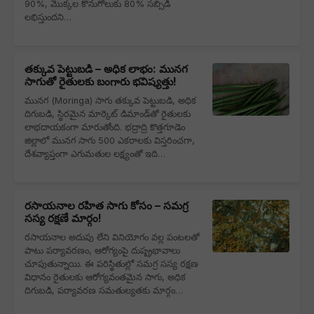
90%, మొక్కల కొనుగోలుకు 80% సబ్సిడీ
లభిస్తుందని…
తక్కువ పెట్టుబడి – అధిక లాభం: మునగ
సాగుతో రైతులకు బంగారు భవిష్యత్తు!
మునగ (Moringa) సాగు తక్కువ పెట్టుబడి, అధిక
దిగుబడి, స్థిరమైన మార్కెట్ డిమాండ్‌తో రైతులకు
లాభదాయకంగా మారుతోంది. భద్రాద్రి కొత్తగూడెం
జిల్లాలో మునగ సాగు 500 ఎకరాలకు విస్తరించగా,
దేశవ్యాప్తంగా ఎగుమతుల లక్ష్యంతో ఇది…
రసాయనాల రహిత సాగు కోసం – సమగ్ర
సస్య రక్షణే మార్గం!
రసాయనాల అదుపు లేని వినియోగం వల్ల పంటలతో
పాటు పర్యావరణం, ఆరోగ్యంపై దుష్ప్రభావాలు
చూపుతున్నాయి. ఈ పరిస్థితుల్లో సమగ్ర సస్య రక్షణ
విధానం రైతులకు ఆరోగ్యవంతమైన సాగు, అధిక
దిగుబడి, పర్యావరణ సమతుల్యతకు మార్గం…