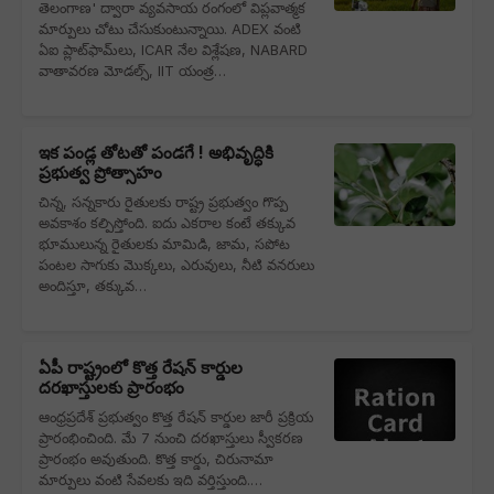
తెలంగాణ' ద్వారా వ్యవసాయ రంగంలో విప్లవాత్మక
మార్పులు చోటు చేసుకుంటున్నాయి. ADEX వంటి
ఏఐ ప్లాట్‌ఫామ్‌లు, ICAR నేల విశ్లేషణ, NABARD
వాతావరణ మోడల్స్, IIT యంత్ర…
ఇక పండ్ల తోటతో పండగే ! అభివృద్ధికి
ప్రభుత్వ ప్రోత్సాహం
చిన్న, సన్నకారు రైతులకు రాష్ట్ర ప్రభుత్వం గొప్ప
అవకాశం కల్పిస్తోంది. ఐదు ఎకరాల కంటే తక్కువ
భూములున్న రైతులకు మామిడి, జామ, సపోట
పంటల సాగుకు మొక్కలు, ఎరువులు, నీటి వనరులు
అందిస్తూ, తక్కువ…
ఏపీ రాష్ట్రంలో కొత్త రేషన్ కార్డుల
దరఖాస్తులకు ప్రారంభం
ఆంధ్రప్రదేశ్ ప్రభుత్వం కొత్త రేషన్ కార్డుల జారీ ప్రక్రియ
ప్రారంభించింది. మే 7 నుంచి దరఖాస్తులు స్వీకరణ
ప్రారంభం అవుతుంది. కొత్త కార్డు, చిరునామా
మార్పులు వంటి సేవలకు ఇది వర్తిస్తుంది.…