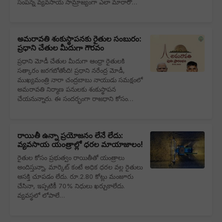
సంపన్న వ్యవసాయ సామ్రాజ్యంగా ఎలా మారారో…
అమరావతి శంకుస్థాపనకు రైతుల సంబురం:
ప్రధాని చేతుల మీదుగా గౌరవం
ప్రధాని మోడీ చేతుల మీదుగా ఆంధ్రా రైతులకి
సత్కారం జరగబోతోంది! ప్రధాని నరేంద్ర మోడీ,
ముఖ్యమంత్రి నారా చంద్రబాబు నాయుడు సమక్షంలో
అమరావతి నిర్మాణ పనులకు శంకుస్థాపన
చేయనున్నారు. ఈ సందర్భంగా రాజధాని కోసం…
రాయితీ ఉన్నా ప్రయోజనం లేనే లేదు:
వ్యవసాయ యంత్రాల్లో ధరల మాయాజాలం!
రైతుల కోసం ప్రభుత్వం రాయితీతో యంత్రాలు
అందిస్తున్నా, మార్కెట్ కంటే అధిక ధరల వల్ల రైతులు
ఆసక్తి చూపడం లేదు. రూ.2.80 కోట్లు మంజూరు
చేసినా, ఇప్పటికీ 70% నిధులు ఖర్చుకాలేదు.
వ్యవస్థలో లోపాలే…