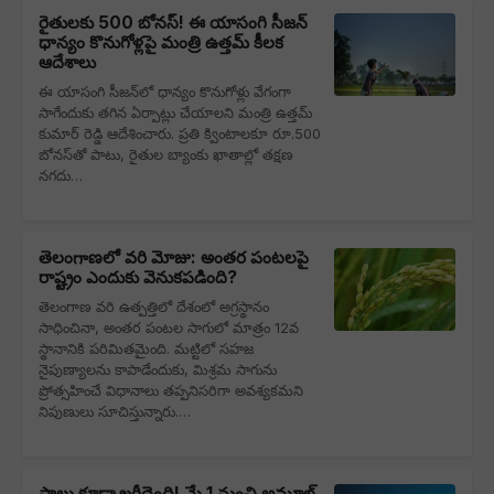
రైతులకు 500 బోనస్‌! ఈ యాసంగి సీజన్‌
ధాన్యం కొనుగోళ్లపై మంత్రి ఉత్తమ్ కీలక
ఆదేశాలు
ఈ యాసంగి సీజన్‌లో ధాన్యం కొనుగోళ్లు వేగంగా
సాగేందుకు తగిన ఏర్పాట్లు చేయాలని మంత్రి ఉత్తమ్
కుమార్ రెడ్డి ఆదేశించారు. ప్రతి క్వింటాలకూ రూ.500
బోనస్‌తో పాటు, రైతుల బ్యాంకు ఖాతాల్లో తక్షణ
నగదు…
తెలంగాణలో వరి మోజు: అంతర పంటలపై
రాష్ట్రం ఎందుకు వెనుకపడింది?
తెలంగాణ వరి ఉత్పత్తిలో దేశంలో అగ్రస్థానం
సాధించినా, అంతర పంటల సాగులో మాత్రం 12వ
స్థానానికి పరిమితమైంది. మట్టిలో సహజ
నైపుణ్యాలను కాపాడేందుకు, మిశ్రమ సాగును
ప్రోత్సహించే విధానాలు తప్పనిసరిగా అవశ్యకమని
నిపుణులు సూచిస్తున్నారు.…
పాలు కూడా ఖరీదైంది! మే 1 నుంచి అమూల్,