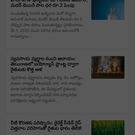
మదర్ డెయిరీ పాల ధర రూ.2 పెంపు
మండుతున్న దినసరి ఖర్చులకు మరో దెబ్బగా,
అమూల్ మరియు మదర్ డెయిరీ లీటరుకు రూ.2
చొప్పున పాల ధరలు పెంచుతున్నట్లు ప్రకటించాయి.
మే 1, 2025 నుంచి పెరిగిన ధరలు అమలులోకి
రానున్నాయి.…
వ్యవసాయ వ్యర్థాల నుంచి ఆదాయం:
తెలంగాణలో బయోగ్యాస్ ప్లాంట్ల ద్వారా
రైతులకు కొత్త ఆశ!
వ్యవసాయ వ్యర్థాలను కాల్చడం వల్ల నేల ఆరోగ్యం,
పంటల నాణ్యత నశించడమే కాక, గాలి కాలుష్యం
కూడా పెరిగిపోతోంది. ఈ నేపథ్యంలో రైతులకు
ఆదాయ మార్గం కల్పించడమే కాక పర్యావరణ
పరిరక్షణను లక్ష్యంగా పెట్టుకుని…
నీటి కొరతకు పరిష్కారం: డైరెక్ట్ సీడెడ్ రైస్
విత్తనాల వరిసాగుతో రైతుల భారం తేలిక!