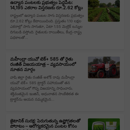
ఉద్యాన పంటలకు ప్రభుత్వం పెద్దపీట:
14,195 ఎకరాల విస్తరణకు రూ.2.62 కోట్లు
రాష్ట్రంలో ఉద్యాన పంటల సాగు విస్తరణకు ప్రభుత్వం
రూ.2.62 కోట్లు కేటాయించింది. ప్రస్తుతం 1.10 లక్షల
ఎకరాల్లో సాగు సాగుతూ, ఏటా 1.55 మెట్రిక్ టన్నుల
దిగుబడి వస్తోంది. రైతులకు రాయితీలు, కేంద్ర-రాష్ట్ర
పథకాలతో…
మహీంద్రా యువో టెక్+ 585 తో రైతు
రంజీత్ విజయయాత్ర – వ్యవసాయంలో
నూతన మార్గం
వాషి జిల్లా రైతు రంజీత్ అశోక్ రావు మహీంద్రా
యువో టెక్+ 585 ట్రాక్టర్ సహాయంతో తన
వ్యవసాయంలో గొప్ప విజయాన్ని సాధించారు.
శక్తివంతమైన ఇంజిన్, అధునాతన సాంకేతికత ఈ
ట్రాక్టర్‌ను ఆయన నమ్మకమైన…
జైటానిక్ సురక్ష: పెరుగుతున్న ఉష్ణోగ్రతలతో
పోరాటం – ఆరోగ్యకరమైన పంటల కోసం