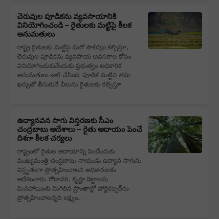
చెరువుల పూడికను వ్యవసాయానికి
వినియోగించండి – రైతులకు మట్టిపై కీలక
అనుమతులు
రాష్ట్ర రైతులకు మట్టిపై మరో సౌకర్యం కల్పిస్తూ,
చెరువుల పూడికను వ్యవసాయ అవసరాల కోసం
వినియోగించుకునేందుకు ప్రభుత్వం అధికారిక
అనుమతులు జారీ చేసింది. పూడిక మట్టిని తమ
ఖర్చుతో తీసుకునే వీలును రైతులకు కల్పిస్తూ…
ఉద్యానవన సాగు విస్తరణకు సీఎం
చంద్రబాబు ఆదేశాలు – రైతు ఆదాయం పెంచే
దిశగా కీలక చర్యలు
రాష్ట్రంలో రైతుల ఆదాయాన్ని పెంచేందుకు
ముఖ్యమంత్రి చంద్రబాబు నాయుడు ఉద్యాన సాగును
విస్తృతంగా ప్రోత్సహించాలని అధికారులకు
ఆదేశించారు. గోదావరి, కృష్ణా డెల్టాలను
మినహాయించి మిగిలిన ప్రాంతాల్లో హార్టికల్చర్‌ను
ప్రోత్సహించాలన్నది లక్ష్యం.…