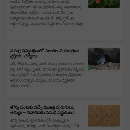
ఇంధన సంక్షోభం, కాలుష్య భయాల మధ్య,
పునర్వినియోగ జీవ ఇంధనాలకు ఉన్న అవకాశాలను
తెలుసుకోండి. జట్రోఫా, కానుగ వంటి మొక్కలు
పర్యావరణ హితంగా ఉండటమే కాక, గ్రామీణ
ఆర్థికాభివృద్ధి, వ్యవసాయ సుస్థిరతకు కీలకం కావచ్చు.
…
సమగ్ర సస్యరక్షణలో ఎలుకల నియంత్రణ:
ప్రక్రియ, చర్యలు
వరి, గోధుమ, మక్క వంటి ముఖ్య పంటలకు ఎలుకల
వల్ల కలిగే నష్టం రైతుల దిగుబడిని ప్రభావితం చేస్తుంది.
ఈ వ్యాసంలో సమగ్ర ఎలుకల నియంత్రణ ప్రక్రియలు,
అనుసరించాల్సిన చర్యలు, మరియు దీర్ఘకాలిక
పరిష్కారాలపై…
జొన్న పంటకు వచ్చే ముఖ్య పురుగులు,
తెగుళ్లు – నివారణకు సమగ్ర పద్ధతులు!
జొన్న పంటను ప్రభావితం చేసే ముఖ్యమైన
పురుగులు, తెగుళ్లు, వాటి నివారణకు సమగ్ర IPM