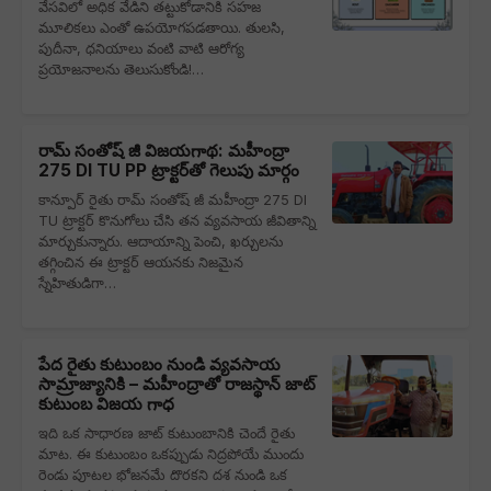
వేసవిలో అధిక వేడిని తట్టుకోడానికి సహజ
మూలికలు ఎంతో ఉపయోగపడతాయి. తులసి,
పుదీనా, ధనియాలు వంటి వాటి ఆరోగ్య
ప్రయోజనాలను తెలుసుకోండి!…
రామ్ సంతోష్ జీ విజయగాథ: మహీంద్రా
275 DI TU PP ట్రాక్టర్‌తో గెలుపు మార్గం
కాన్పూర్ రైతు రామ్ సంతోష్ జీ మహీంద్రా 275 DI
TU ట్రాక్టర్ కొనుగోలు చేసి తన వ్యవసాయ జీవితాన్ని
మార్చుకున్నారు. ఆదాయాన్ని పెంచి, ఖర్చులను
తగ్గించిన ఈ ట్రాక్టర్ ఆయనకు నిజమైన
స్నేహితుడిగా…
పేద రైతు కుటుంబం నుండి వ్యవసాయ
సామ్రాజ్యానికి – మహీంద్రాతో రాజస్థాన్ జాట్
కుటుంబ విజయ గాధ
ఇది ఒక సాధారణ జాట్ కుటుంబానికి చెందే రైతు
మాట. ఈ కుటుంబం ఒకప్పుడు నిద్రపోయే ముందు
రెండు పూటల భోజనమే దొరకని దశ నుండి ఒక