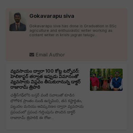
Gokavarapu siva
Gokavarapu siva has done is Graduation in BSc
agriculture and enthusiastic writer working as
content writer in krishi jagran telugu .
Email Author
వ్యవసాయం ద్వారా 100 కోట్ల టర్నోవర్:
హెలికాప్టర్ తర్వాత ఇప్పుడు విమానంతో
వ్యవసాయ విప్లవం తీసుకురానున్న డాక్టర్
రాజారామ్ త్రిపాఠి
ఛత్తీస్‌గఢ్‌లోని బస్తర్ వంటి సవాలుతో కూడిన
భౌగోళిక ప్రాంతం నుండి ఉద్భవించి, తన కష్టార్జితం,
పట్టుదల మరియు ఆవిష్కరణల ద్వారా వ్యవసాయ
ప్రపంచంలో ప్రపంచ గుర్తింపును పొందిన డాక్టర్
రాజారామ్ త్రిపాఠికి ఈ రోజు…