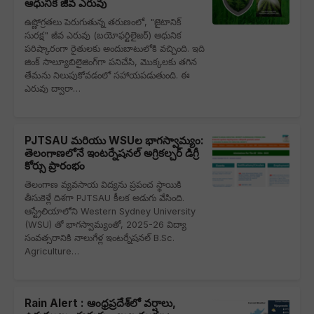
ఆధునిక జీవ ఎరువు
ఉష్ణోగ్రతలు పెరుగుతున్న తరుణంలో, "జైటానిక్
సురక్ష" జీవ ఎరువు (బయోఫర్టిలైజర్) ఆధునిక
పరిష్కారంగా రైతులకు అందుబాటులోకి వచ్చింది. ఇది
జింక్ సాల్యూబిలైజింగ్‌గా పనిచేసి, మొక్కలకు తగిన
తేమను నిలుపుకోవడంలో సహాయపడుతుంది. ఈ
ఎరువు ద్వారా…
PJTSAU మరియు WSUల భాగస్వామ్యం:
తెలంగాణలోనే ఇంటర్నేషనల్ అగ్రికల్చర్ డిగ్రీ
కోర్సు ప్రారంభం
తెలంగాణ వ్యవసాయ విద్యను ప్రపంచ స్థాయికి
తీసుకెళ్లే దిశగా PJTSAU కీలక అడుగు వేసింది.
ఆస్ట్రేలియాలోని Western Sydney University
(WSU) తో భాగస్వామ్యంతో, 2025-26 విద్యా
సంవత్సరానికి నాలుగేళ్ల ఇంటర్నేషనల్ B.Sc.
Agriculture…
Rain Alert : ఆంధ్రప్రదేశ్‌లో వర్షాలు,