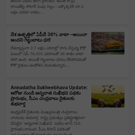
జలసిరి పథకం తిరిగి ప్రారంభం. ఉచిత బోర్లు,
రాయితీపై సోలార్ పంపు సెట్లు – ఒక్కొక్కరికి రూ.2
లక్షల వరకూ లాభం.…
దేశ ఉత్పత్తిలో ఏపీదే 36% వాటా –అయినా
అందని గిట్టుబాటు ధర!
దేశవ్యాప్తంగా 2.7 లక్షల ఎకరాల్లో సాగు చేస్తున్న కోకో
పంటలో ఏపీ 74,000 ఎకరాలతో 36 శాతం వాటా
కలిగి ఉంది. అయితే గిట్టుబాటు ధరలు లేకపోవడంతో
కోకో రైతులు ఆందోళన చెందుతున్నారు.…
Annadatha Sukheebhava Update:
ఆరోజు నుండి అన్నదాత సుఖీభవ పథకం
ప్రారంభం, సీఎం చంద్రబాబు రైతులకు
శుభవార్త
ఆంధ్రప్రదేశ్ రైతులకు ముఖ్యమంత్రి చంద్రబాబు
నాయుడు శుభవార్త. రాష్ట్ర ప్రభుత్వం ప్రతిష్టాత్మకంగా
చేపట్టిన 'అన్నదాత సుఖీభవ' పథకం జూన్ 12న
ప్రారంభం కానుంది. పీఎం కిసాన్ పథకంతో
అనుసంధానంతో శుభారంభం ఆలస్యమైంది.…