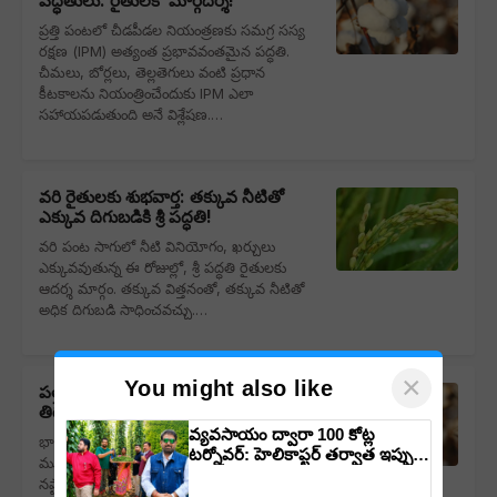
పద్ధతులు: రైతులకో మార్గదర్శి!
ప్రత్తి పంటలో చీడపీడల నియంత్రణకు సమగ్ర సస్య
రక్షణ (IPM) అత్యంత ప్రభావవంతమైన పద్ధతి.
చీమలు, బోర్లలు, తెల్లతెగులు వంటి ప్రధాన
కీటకాలను నియంత్రించేందుకు IPM ఎలా
సహాయపడుతుంది అనే విశ్లేషణ.…
వరి రైతులకు శుభవార్త: తక్కువ నీటితో
ఎక్కువ దిగుబడికి శ్రీ పద్ధతి!
వరి పంట సాగులో నీటి వినియోగం, ఖర్చులు
ఎక్కువవుతున్న ఈ రోజుల్లో, శ్రీ పద్ధతి రైతులకు
ఆదర్శ మార్గం. తక్కువ విత్తనంతో, తక్కువ నీటితో
అధిక దిగుబడి సాధించవచ్చు.…
×
You might also like
పత్తి రైతులకు శుభవార్త: సేంద్రియ సాగుతో
తిరిగి లాభాల బాటలోకి!
వ్యవసాయం ద్వారా 100 కోట్ల
భారతదేశంలో పత్తి పంట రైతులకి ఆదాయ
టర్నోవర్: హెలికాప్టర్ తర్వాత ఇప్పుడు
మూలంగా పనిచేస్తున్నా, దిగుబడుల తగ్గుదలతో
విమానంతో వ్యవసాయ విప్లవం
నష్టాలు ఎదురవుతున్నాయి. శాస్త్రీయంగా, సేంద్రియంగా
తీసుకురానున్న డాక్టర్ రాజారామ్