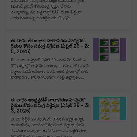
ఉండేందుకు సమగ్ర విత్తన చట్టం అవసరమని రైతు
కమిషన్ ఛైర్మన్ కోదండరెడ్డి స్పష్టం చేశారు.
మొక్కజొన్న, వరి విత్తనాల్లో నకిలీ దందా తీవ్రంగా
సాగుతుండటాన్ని అరికట్టేందుకు కమిషన్…
ఈ వారం తెలంగాణ వాతావరణ హెచ్చరిక:
రైతుల కోసం సమగ్ర విశ్లేషణ (ఏప్రిల్ 29 – మే
5, 2025)
తెలంగాణ రాష్ట్రంలో ఏప్రిల్ 29 నుండి మే 5 వరకు
కొన్ని జిల్లాల్లో తుఫాను గాలులు, ఉరుములతో కూడిన
వర్షాలు కురిసే అవకాశం ఉంది. ఇతర ప్రాంతాల్లో పొడి
వాతావరణం కొనసాగనుండగా, గరిష్ఠ ఉష్ణోగ్రతలు…
ఈ వారం ఆంధ్రప్రదేశ్ వాతావరణ హెచ్చరిక:
రైతుల కోసం సమగ్ర విశ్లేషణ (ఏప్రిల్ 29 – మే
3, 2025)
2025 ఏప్రిల్ 29 నుండి మే 3 వరకు కోస్తా ఆంధ్రా,
రాయలసీమ, యానంలో తేలికపాటి వర్షాలు కురిసే
సూచనలు ఉన్నాయి. తుఫాను గాలులు, ఉష్ణోగ్రతలు,
తేమతో కూడిన వాతావరణం వల్ల రైతులు