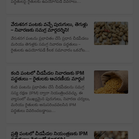
పద్ధతులపై రైతులకు ఉపయోగపడే వివరాలు.…
వేరుశనగ పంటకు వచ్చే పురుగులు, తెగుళ్లు
– నివారణకు సమగ్ర మార్గదర్శిని!
వేరుశనగ పంటను ప్రభావితం చేసే ప్రధాన చీడపీడలు
మరియు తెగుళ్లకు సమగ్ర నివారణ పద్ధతులు –
రైతులకు ఉపయోగపడే కీలక సమాచారం ఒకచోట.…
కంది పంటలో చీడపీడల నివారణకు IPM
పద్ధతులు – రైతులకు ఆచరణీయ మార్గం!
కంది పంటను ప్రభావితం చేసే చీడపీడలను సమగ్ర
సస్య రక్షణ (IPM) ద్వారా నియంత్రించవచ్చు. ఈ
వ్యాసంలో ముఖ్యమైన పురుగులు, నివారణ చర్యలు,
మరియు రైతులకు అనుసరించవలసిన IPM
పద్ధతులు వివరించబడ్డాయి.…
ప్రత్తి పంటలో చీడపీడల నియంత్రణకు IPM