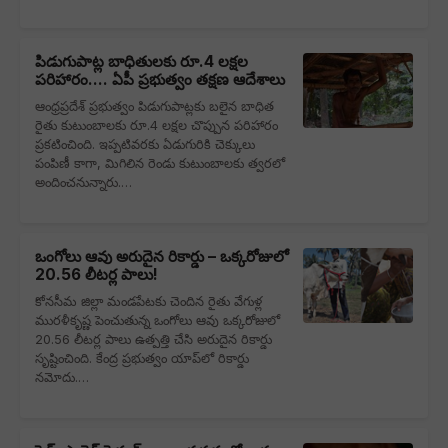
పిడుగుపాట్ల బాధితులకు రూ.4 లక్షల
పరిహారం.... ఏపీ ప్రభుత్వం తక్షణ ఆదేశాలు
ఆంధ్రప్రదేశ్‌ ప్రభుత్వం పిడుగుపాట్లకు బలైన బాధిత
రైతు కుటుంబాలకు రూ.4 లక్షల చొప్పున పరిహారం
ప్రకటించింది. ఇప్పటివరకు ఏడుగురికి చెక్కులు
పంపిణీ కాగా, మిగిలిన రెండు కుటుంబాలకు త్వరలో
అందించనున్నారు.…
ఒంగోలు ఆవు అరుదైన రికార్డు – ఒక్కరోజులో
20.56 లీటర్ల పాలు!
కోనసీమ జిల్లా మండపేటకు చెందిన రైతు వేగుళ్ల
మురళీకృష్ణ పెంచుతున్న ఒంగోలు ఆవు ఒక్కరోజులో
20.56 లీటర్ల పాలు ఉత్పత్తి చేసి అరుదైన రికార్డు
సృష్టించింది. కేంద్ర ప్రభుత్వం యాప్‌లో రికార్డు
నమోదు.…