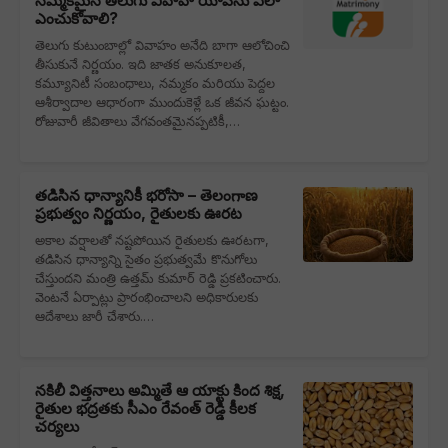
నమ్మకమైన తెలుగు వివాహ యాప్‌ను ఎలా
ఎంచుకోవాలి?
తెలుగు కుటుంబాల్లో వివాహం అనేది బాగా ఆలోచించి
తీసుకునే నిర్ణయం. ఇది జాతక అనుకూలత,
కమ్యూనిటీ సంబంధాలు, నమ్మకం మరియు పెద్దల
ఆశీర్వాదాల ఆధారంగా ముందుకెళ్లే ఒక జీవన ఘట్టం.
రోజువారీ జీవితాలు వేగవంతమైనప్పటికీ,…
తడిసిన ధాన్యానికీ భరోసా – తెలంగాణ
ప్రభుత్వం నిర్ణయం, రైతులకు ఊరట
అకాల వర్షాలతో నష్టపోయిన రైతులకు ఊరటగా,
తడిసిన ధాన్యాన్ని సైతం ప్రభుత్వమే కొనుగోలు
చేస్తుందని మంత్రి ఉత్తమ్ కుమార్ రెడ్డి ప్రకటించారు.
వెంటనే ఏర్పాట్లు ప్రారంభించాలని అధికారులకు
ఆదేశాలు జారీ చేశారు.…
నకిలీ విత్తనాలు అమ్మితే ఆ యాక్టు కింద శిక్ష,
రైతుల భద్రతకు సీఎం రేవంత్ రెడ్డి కీలక
చర్యలు