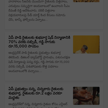
వానాకాలం సీజన్‌కు ముందుగా రైతులకు విత్తనాలు,
ఎరువులు సమృద్ధిగా అందుబాటులో ఉంచాలని సీఎం
రేవంత్ రెడ్డి ఆదేశించారు. నకిలీ విత్తనాల
విక్రయదారులపై పీడీ యాక్ట్ కింద కేసులు నమోదు
చేసి, టాస్క్ ఫోర్స్‌లను ఏర్పాటు…
ఏపీ పాడి రైతులకు శుభవార్త షెడ్ నిర్మాణానికి
70% వరకు సబ్సిడీ, గడ్డి సాగుకు
రూ.15,000 సాయం
ఆంధ్రప్రదేశ్ పాడి రైతులకు ప్రభుత్వం శుభవార్త
తెలిపింది. డిజిటల్ డ్యాష్‌బోర్డ్ ప్రారంభం, పశుసంరక్షణ
షెడ్ నిర్మాణంపై పన్ను రద్దు, గడ్డి సాగుకు రూ.15,000
వరకు సబ్సిడీ, పశుపోషణకు కొత్త పథకాలు
అందుబాటులోకి వచ్చాయి.…
ఏపీ ప్రభుత్వం సన్న, చిన్నకారు రైతులకు
శుభవార్త, రైతులకు రూ.2 లక్షల వరకూ
మద్దతు
ఆంధ్రప్రదేశ్‌లో సన్న, చిన్నకారు రైతుల కోసం ఎన్టీఆర్