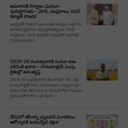
అమరావతి నిర్మాణం ఘనంగా
పునఃప్రారంభం – మోదీ, చంద్రబాబు, పవన్
కల్యాణ్ హాజరు!
ఆంధ్రప్రదేశ్ రాజధాని అమరావతి నిర్మాణం శుక్రవారం
అంగరంగ వైభవంగా పునఃప్రారంభమైంది. మోదీ,
చంద్రబాబు, పవన్ కల్యాణ్‌ల సమక్షంలో మహాసభ
నిర్వహించబడింది.…
2025-26 సంవత్సరానికి పంటల రుణ
పరిమితి ఖరారు – నామమాత్రమే పెంపు,
రైతుల్లో అసంతృప్తి
2025–26 సంవత్సరానికి తెలంగాణలో వరి, పత్తి,
మొక్కజొన్నతో పాటు చిరుధాన్యాలు, పప్పుధాన్యాల
పంటల రుణ పరిమితులను టెస్కాబ్ కొద్దిగా పెంచింది.
రైతుల భరోసా కోసం ఇది కీలకం.…
వేసవిలో శరీరాన్ని చల్లబరచే మూలికలు:
ఆరోగ్యానికి ఆయుర్వేద రక్షణ!