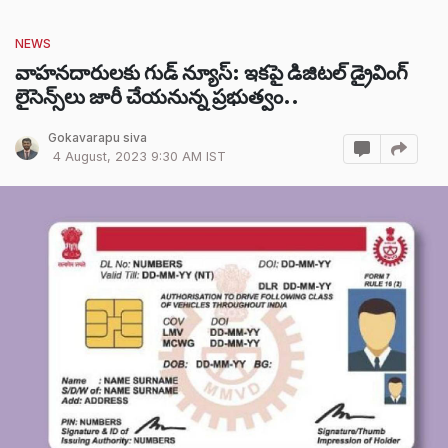
NEWS
వాహనదారులకు గుడ్ న్యూస్: ఇకపై డిజిటల్ డ్రైవింగ్
లైసెన్స్‌లు జారీ చేయనున్న ప్రభుత్వం..
Gokavarapu siva
4 August, 2023 9:30 AM IST