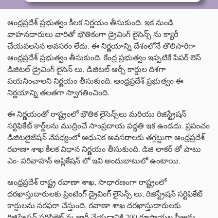
ఆంధ్రప్రదేశ్ ప్రభుత్వం కీలక నిర్ణయం తీసుకుంది. ఇక నుండి
వాహనదారులు వారితో భౌతికంగా డ్రైవింగ్ లైసెన్స్ ను క్యారీ
చేయవలసిన అవసరం లేదు. ఈ నిర్ణయాన్ని దేశంలోనే తొలిసారిగా
ఆంధ్రప్రదేశ్ ప్రభుత్వం తీసుకుంది. కేంద్ర ప్రభుత్వం ఇప్పటికే పేపర్ లెస్
డిజిటల్ డ్రైవింగ్ లైసెన్ లు, డిజిటల్ ఆర్సీ కార్డుల దిశగా
పయనించాలని నిర్ణయం తీసుకుంది. ఆంధ్రప్రదేశ్ ప్రభుత్వం ఈ
నిర్ణయాన్ని తలతగా స్వాగతించింది.
ఈ నిర్ణయంతో రాష్ట్రంలో భౌతిక లైసెన్స్‌లు మరియు రిజిస్ట్రేషన్
సర్టిఫికేట్ కార్డ్‌లను ముద్రించే సాంప్రదాయ పద్ధతి ఇక ఉండదు. ప్రపంచం
డిజిటలైజేషన్ నేపధ్యంలో ఆధునిక అవసరాలకు తగ్గట్టుగా ఆంధ్రప్రదేశ్
రవాణా శాఖ కీలక విధాన నిర్ణయం తీసుకుంది. డిజి లాకర్ తో పాటు
ఎం- పరివాహన్ అప్లికేషన్ లో ఇవి అందుబాటులో ఉంటాయి.
ఆంధ్రప్రదేశ్ రాష్ట్ర రవాణా శాఖ, సాధారణంగా రాష్ట్రంలో
దరఖాస్తుదారులకు ప్రింటింగ్ డ్రైవింగ్ లైసెన్స్ లు, రిజిస్ట్రేషన్ సర్టిఫికేట్
కార్డులను సరఫరా చేస్తుంది. రవాణా శాఖ దరఖాస్తుదారులకు
రిజిస్ట్రేషన్ సర్టిఫికెట్ ను జారీ చేయడానికి 200 రూపాయల ఫీజును