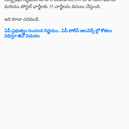
మరియు పోస్టల్ ఛార్జీలకు 35 చార్జీలను వసులు చేస్తుంది.
ఇది కూడా చదవండి..
ఏపీ ప్రభుత్వం సంచలన నిర్ణయం.. ఏపీ పోలీస్ అలవెన్స్ ల్లో కోతలు
విధిస్తూ జీవో విడుదల