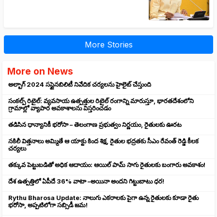
More Stories
More on News
అల్బాగ్ 2024 సస్టైనబిలిటీ నివేదిక చర్యలను హైలైట్ చేస్తుంది
సంకల్ప్ రిటైల్: వ్యవసాయ ఉత్పత్తుల రిటైల్ రంగాన్ని మారుస్తూ, భారతదేశంలోని
గ్రామాల్లో వ్యాపార అవకాశాలను విస్తరించడం
తడిసిన ధాన్యానికీ భరోసా – తెలంగాణ ప్రభుత్వం నిర్ణయం, రైతులకు ఊరట
నకిలీ విత్తనాలు అమ్మితే ఆ యాక్టు కింద శిక్ష, రైతుల భద్రతకు సీఎం రేవంత్ రెడ్డి కీలక
చర్యలు
తక్కువ పెట్టుబడితో అధిక ఆదాయం: ఆయిల్ పామ్ సాగు రైతులకు బంగారు అవకాశం!
దేశ ఉత్పత్తిలో ఏపీదే 36% వాటా –అయినా అందని గిట్టుబాటు ధర!
Rythu Bharosa Update: నాలుగు ఎకరాలకు పైగా ఉన్న రైతులకు కూడా రైతు
భరోసా, అప్పటిలోగా సబ్సిడీ జమ!