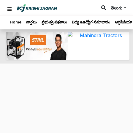
తెలుగు
Home
వార్తలు
ప్రభుత్వ పథకాలు
విద్య &ఉద్యోగ సమాచారం
అగ్రిపీడియా