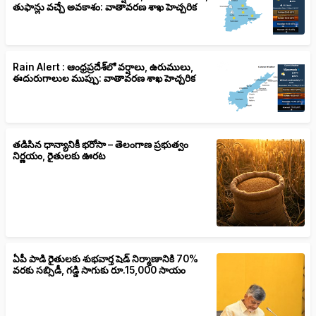
తుఫాన్లు వచ్చే అవకాశం: వాతావరణ శాఖ హెచ్చరిక
Rain Alert : ఆంధ్రప్రదేశ్‌లో వర్షాలు, ఉరుములు,
ఈదురుగాలుల ముప్పు: వాతావరణ శాఖ హెచ్చరిక
తడిసిన ధాన్యానికీ భరోసా – తెలంగాణ ప్రభుత్వం
నిర్ణయం, రైతులకు ఊరట
ఏపీ పాడి రైతులకు శుభవార్త షెడ్ నిర్మాణానికి 70%
వరకు సబ్సిడీ, గడ్డి సాగుకు రూ.15,000 సాయం