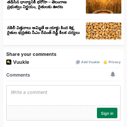
తడిసిన ధాన్యానికీ భరోసా – తెలంగాణ
ప్రభుత్వం నిర్ణయం, రైతులకు ఊరట
నకిలీ విత్తనాలు అమ్మితే ఆ యాక్టు కింద శిక్ష,
రైతుల భద్రతకు సీఎం రేవంత్ రెడ్డి కీలక చర్యలు
Share your comments