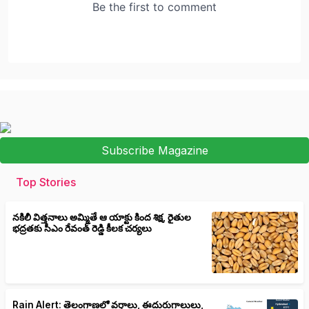
Subscribe Magazine
Top Stories
నకిలీ విత్తనాలు అమ్మితే ఆ యాక్టు కింద శిక్ష, రైతుల
భద్రతకు సీఎం రేవంత్ రెడ్డి కీలక చర్యలు
Rain Alert: తెలంగాణలో వర్షాలు, ఈదురుగాలులు,