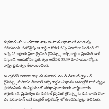
శుక్రవారం నుంచి రవాణా శాఖ ఈ పాత విధానానికి ముగింపు
పలికనుంది. మరోవైపు ఆ కార్డ్ ల కొరత వచ్చి ఏడాదిగా పెండింగ్ లో
ఉన్న 25 లక్షలకు పైగా డ్రైవింగ్ లైసెన్స్లు, ఆర్సీ కార్డుల ప్రింటింగ్ జారీ
చేస్తుంది. ఇందుకోసం ప్రభుత్వం ఇటీవలే 33.39 రూపాయల కోట్లను
రాష్ట్ర ప్రభుత్వం కేటాయించింది.
ఆంధ్రప్రదేశ్ రవాణా శాఖ ఈ శనివారం నుండి డిజిటల్ డ్రైవింగ్
లైసెన్స్లు మరియు డిజిటల్ ఆర్సీ కార్డుల విధానం అమల్లోకి రానున్నట్లు
ప్రకటించింది. ఈ నిర్ణయంతో దరఖాస్తుదారులకు చార్జీల భారం
తగ్గుతుంది. ప్రభుత్వం ఈ డిజిటల్ డ్రైవింగ్ లైసెన్స్లను డిజి లాకర్ లేదా
ఎం-పరివాహన్ అనే మొబైల్ అప్లికేషన్స్ లో ఉంచనున్నట్లు తెలిపింది.