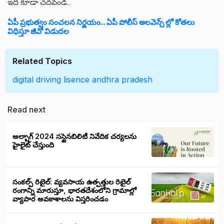
ఇది కూడా చదవండి..
ఏపీ ప్రభుత్వం సంచలన నిర్ణయం.. ఏపీ పోలీస్ అలవెన్స్ ల్లో కోతలు
విధిస్తూ జీవో విడుదల
Related Topics
digital driving lisence
andhra pradesh
Read next
అల్బాగ్ 2024 సస్టైనబిలిటీ నివేదిక చర్యలను
హైలైట్ చేస్తుంది
సంకల్ప్ రిటైల్: వ్యవసాయ ఉత్పత్తుల రిటైల్
రంగాన్ని మారుస్తూ, భారతదేశంలోని గ్రామాల్లో
వ్యాపార అవకాశాలను విస్తరించడం