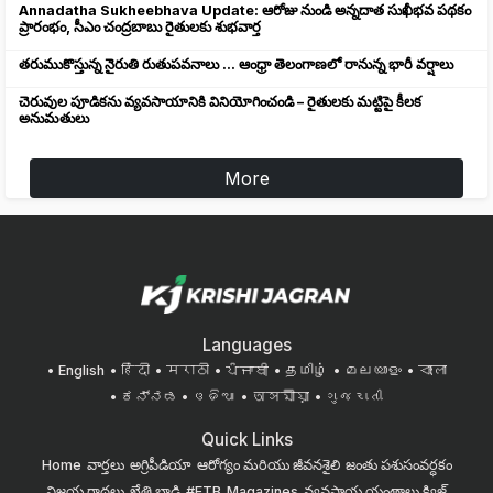
Annadatha Sukheebhava Update: ఆరోజు నుండి అన్నదాత సుఖీభవ పథకం
ప్రారంభం, సీఎం చంద్రబాబు రైతులకు శుభవార్త
తరుముకొస్తున్న నైరుతి రుతుపవనాలు ... ఆంధ్రా తెలంగాణలో రానున్న భారీ వర్షాలు
చెరువుల పూడికను వ్యవసాయానికి వినియోగించండి – రైతులకు మట్టిపై కీలక
అనుమతులు
More
Languages
English
हिंदी
मराठी
ਪੰਜਾਬੀ
தமிழ்
മലയാളം
বাংলা
ಕನ್ನಡ
ଓଡିଆ
অসমীয়া
ગુજરાતી
Quick Links
Home
వార్తలు
అగ్రిపీడియా
ఆరోగ్యం మరియు జీవనశైలి
జంతు పశుసంవర్ధకం
విజయ గాథలు
ఖేతి బాడి
#FTB
Magazines
వ్యవసాయ యంత్రాలు
క్విజ్