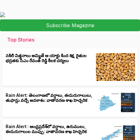
Subscribe Magazine
Top Stories
నకిలీ విత్తనాలు అమ్మితే ఆ యాక్టు కింద శిక్ష, రైతుల
భద్రతకు సీఎం రేవంత్ రెడ్డి కీలక చర్యలు
Rain Alert: తెలంగాణలో వర్షాలు, ఈదురుగాలులు,
తుఫాన్లు వచ్చే అవకాశం: వాతావరణ శాఖ హెచ్చరిక
Rain Alert : ఆంధ్రప్రదేశ్‌లో వర్షాలు, ఉరుములు,
ఈదురుగాలుల ముప్పు: వాతావరణ శాఖ హెచ్చరిక