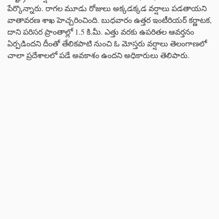
పేర్కొన్నారు. రాగల మూడు రోజులు అక్కడక్కడ వర్షాలు పడతాయని
వాతావరణ శాఖ హెచ్చరించింది. బుధవారం ఉత్తర ఇంటీరియర్ కర్ణాటక,
దాని పరిసర ప్రాంతాల్లో 1.5 కి.మీ. ఎత్తు వరకు ఉపరితల ఆవర్తనం
ఏర్పడిందని దీంతో తేలికపాటి నుంచి ఓ మోస్తరు వర్షాలు తెలంగాణలో
చాలా ప్రదేశాలలో పడే అవకాశం ఉందని అధికారులు తెలిపారు.