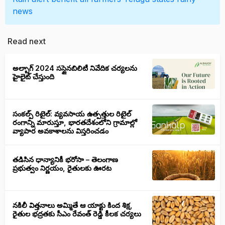
news
Read next
అల్బాగ్ 2024 సస్టైనబిలిటీ నివేదిక చర్యలను
హైలైట్ చేస్తుంది
సంకల్ప్ రిటైల్: వ్యవసాయ ఉత్పత్తుల రిటైల్
రంగాన్ని మారుస్తూ, భారతదేశంలోని గ్రామాల్లో
వ్యాపార అవకాశాలను విస్తరించడం
తడిసిన ధాన్యానికీ భరోసా – తెలంగాణ
ప్రభుత్వం నిర్ణయం, రైతులకు ఊరట
నకిలీ విత్తనాలు అమ్మితే ఆ యాక్టు కింద శిక్ష,
రైతుల భద్రతకు సీఎం రేవంత్ రెడ్డి కీలక చర్యలు