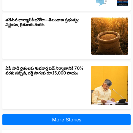
తడిసిన ధాన్యానికీ భరోసా – తెలంగాణ ప్రభుత్వం
నిర్ణయం, రైతులకు ఊరట
ఏపీ పాడి రైతులకు శుభవార్త షెడ్ నిర్మాణానికి 70%
వరకు సబ్సిడీ, గడ్డి సాగుకు రూ.15,000 సాయం
More Stories