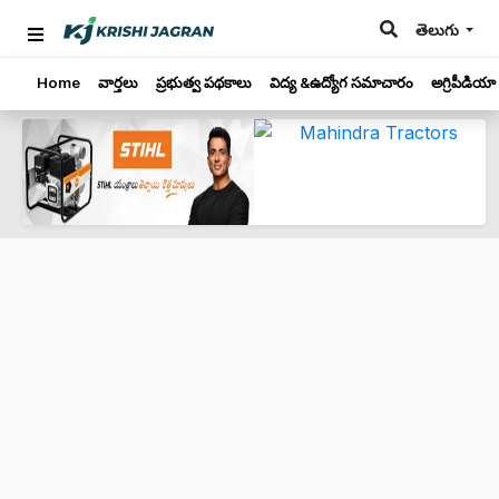
తెలుగు
Home
వార్తలు
ప్రభుత్వ పథకాలు
విద్య &ఉద్యోగ సమాచారం
అగ్రిపీడియా