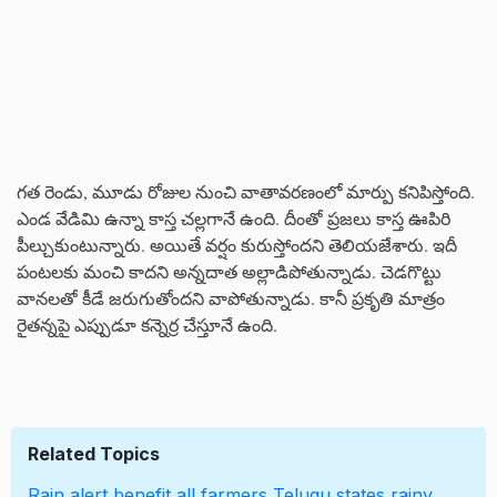
గత రెండు, మూడు రోజుల నుంచి వాతావరణంలో మార్పు కనిపిస్తోంది.
ఎండ వేడిమి ఉన్నా కాస్త చల్లగానే ఉంది. దీంతో ప్రజలు కాస్త ఊపిరి
పీల్చుకుంటున్నారు. అయితే వర్షం కురుస్తోందని తెలియజేశారు. ఇదీ
పంటలకు మంచి కాదని అన్నదాత అల్లాడిపోతున్నాడు. చెడగొట్టు
వానలతో కీడే జరుగుతోందని వాపోతున్నాడు. కానీ ప్రకృతి మాత్రం
రైతన్నపై ఎప్పుడూ కన్నెర్ర చేస్తూనే ఉంది.
Related Topics
Rain alert
benefit all farmers
Telugu states rainy