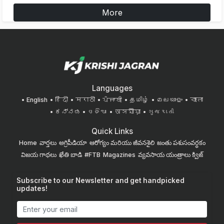
More
Languages
English
हिंदी
मराठी
ਪੰਜਾਬੀ
தமிழ்
മലയാളം
বাংলা
ಕನ್ನಡ
ଓଡିଆ
অসমীয়া
ગુજરાતી
Quick Links
Home
వార్తలు
అగ్రిపీడియా
ఆరోగ్యం మరియు జీవనశైలి
జంతు పశుసంవర్ధకం
విజయ గాథలు
ఖేతి బాడి
#FTB
Magazines
వ్యవసాయ యంత్రాలు
క్విజ్
Subscribe to our Newsletter and get handpicked
updates!