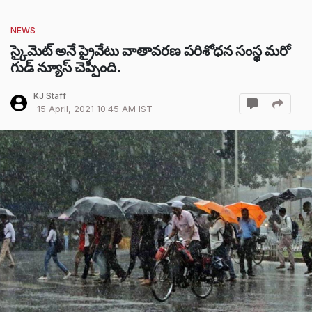
NEWS
స్కైమెట్ అనే ప్రైవేటు వాతావరణ పరిశోధన సంస్థ మరో
గుడ్ న్యూస్ చెప్పింది.
KJ Staff
15 April, 2021 10:45 AM IST