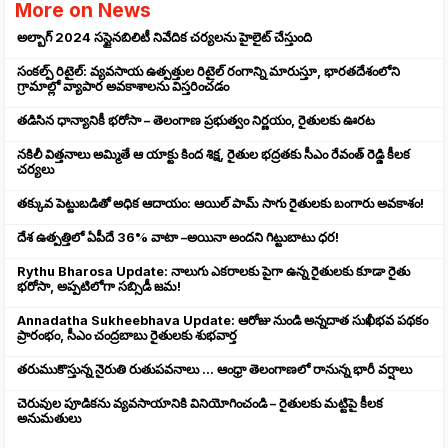
More on News
అల్బాగ్ 2024 సస్టైనబిలిటీ నివేదిక చర్యలను హైలైట్ చేస్తుంది
సంకల్ప్ రిటైల్: వ్యవసాయ ఉత్పత్తుల రిటైల్ రంగాన్ని మారుస్తూ, భారతదేశంలోని
గ్రామాల్లో వ్యాపార అవకాశాలను విస్తరించడం
తడిసిన ధాన్యానికీ భరోసా – తెలంగాణ ప్రభుత్వం నిర్ణయం, రైతులకు ఊరట
నకిలీ విత్తనాలు అమ్మితే ఆ యాక్టు కింద శిక్ష, రైతుల భద్రతకు సీఎం రేవంత్ రెడ్డి కీలక
చర్యలు
తక్కువ పెట్టుబడితో అధిక ఆదాయం: ఆయిల్ పామ్ సాగు రైతులకు బంగారు అవకాశం!
దేశ ఉత్పత్తిలో ఏపీదే 36% వాటా –అయినా అందని గిట్టుబాటు ధర!
Rythu Bharosa Update: నాలుగు ఎకరాలకు పైగా ఉన్న రైతులకు కూడా రైతు
భరోసా, అప్పటిలోగా సబ్సిడీ జమ!
Annadatha Sukheebhava Update: ఆరోజు నుండి అన్నదాత సుఖీభవ పథకం
ప్రారంభం, సీఎం చంద్రబాబు రైతులకు శుభవార్త
తరుముకొస్తున్న నైరుతి రుతుపవనాలు ... ఆంధ్రా తెలంగాణలో రానున్న భారీ వర్షాలు
చెరువుల పూడికను వ్యవసాయానికి వినియోగించండి – రైతులకు మట్టిపై కీలక
అనుమతులు