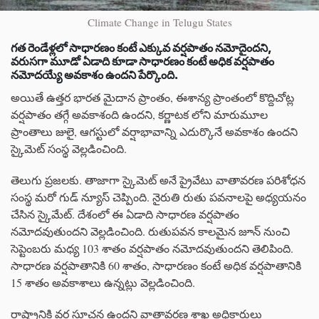
Climate Change in Telugu States
గత రెండేళ్లలో సాధారణం కంటే ఎక్కువ వర్షపాతం నమోదైందని,
వరుసగా మూడో ఏడాది కూడా సాధారణం కంటే అధిక వర్షపాతం
నమోదయ్యే అవకాశం ఉందని పేర్కొంది.
అయితే ఉత్తర భారత మైదాన ప్రాంతం, ఈశాన్య ప్రాంతంలో కొద్దిచోట్ల
వర్షపాతం తగ్గే అవకాశంది ఉందని, కర్ణాటక లోని మారుమూల
ప్రాంతాలు జులై, ఆగస్టులో వర్షాభావాన్ని ఎదుర్కొనే అవకాశం ఉందని
స్కైమెట్ సంస్థ వెల్లడించింది.
తెలుగు ప్రజలకు. తాజాగా స్కైమెట్ అనే ప్రైవేటు వాతావరణ పరిశోధన
సంస్థ మరో గుడ్ న్యూస్ చెప్పింది. నైరుతి రుతు పవనాలపై అధ్యయనం
చేసిన స్కైమేట్. దేశంలో ఈ ఏడాది సాధారణ వర్షపాతం
నమోదవుతుందని వెల్లడించింది. రుతుపవన కాలమైన జూన్‌ నుంచి
సెప్టెంబరు మధ్య 103 శాతం వర్షపాతం నమోదవుతుందని తెలిపింది.
సాధారణ వర్షపాతానికి 60 శాతం, సాధారణం కంటే అధిక వర్షపాతానికి
15 శాతం అవకాశాలు ఉన్నట్లు వెల్లడించింది.
రాష్ట్రానికి వర్ష సూచన ఉందని వాతావరణ శాఖ అధికారులు